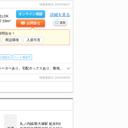
情報更新日
2026/08/07
オンライン相談
詳細を見る
1LDK
7.59m²
追加
お問合せ
料問合せ！
周辺環境
入居可否
立洗面台
ペット相談可
仲介手数料家賃の55%。うれしい礼金0!。ペット可。オートロック。エレベーターあり。宅配ボックスあり。敷地内防犯カメラ設置。
情報更新日
2026/08/09
丸ノ内線/新大塚駅 徒歩9分