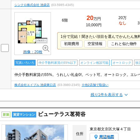
シンクロ株式会社 池袋店
(03-5985-4345)
20
20万
万円
6階
なし
3
10,000円
1分で完結！聞きたい項目を選んでかんたん無
初期費用
空室情報
これと似た物件
画像：20枚
写真いろいろ
仲介手数料家賃の55%以下
オンライン相談可能
オートロック
独
株式会社エイブル 池袋東口店
(03-3980-2345)
※他2店舗で取扱い
残り1件を表示する
ビューテラス茗荷谷
新築
賃貸マンション
東京都文京区大塚４丁目
住所
周辺地図