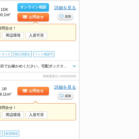
オンライン相談
詳細を見る
1DK
30.1m²
追加
お問合せ
料問合せ！
周辺環境
入居可否
トロック
独立洗面台
ペット相談可
ペット飼育の場合、敷金1ヵ月分増。人気の池袋エリア。住環境、あなたの目でお確かめください。宅配ボックスあり。管理人日勤。うれしい礼金0!。
情報更新日
2026/08/09
詳細を見る
1R
お問合せ
9.11m²
追加
料問合せ！
周辺環境
入居可否
可
耐震構造