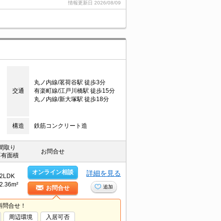
情報更新日
2026/08/09
丸ノ内線/茗荷谷駅 徒歩3分
交通
有楽町線/江戸川橋駅 徒歩15分
丸ノ内線/新大塚駅 徒歩18分
構造
鉄筋コンクリート造
間取り
お問合せ
専有面積
オンライン相談
詳細を見る
2LDK
2.36m²
追加
お問合せ
料問合せ！
周辺環境
入居可否