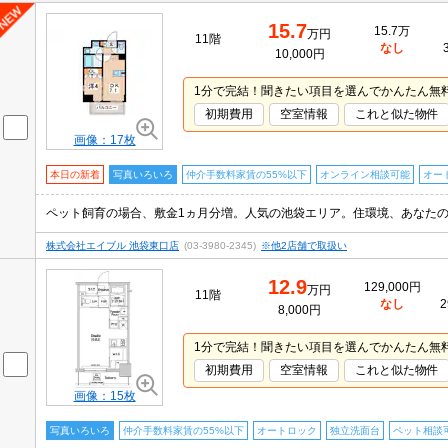
15.7
15.7万
万円
11階
なし
10,000円
1分で完結！聞きたい項目を選んでかんたん無
初期費用
空室情報
これと似た物件
画像：17枚
本日の新着
写真いろいろ
仲介手数料家賃の55%以下
オンライン相談可能
オー
株式会社エイブル 池袋東口店
(03-3980-2345)
※他2店舗で取扱い
12.9
129,000円
万円
11階
なし
2
8,000円
1分で完結！聞きたい項目を選んでかんたん無
初期費用
空室情報
これと似た物件
画像：15枚
写真いろいろ
仲介手数料家賃の55%以下
オートロック
独立洗面台
ペット相談