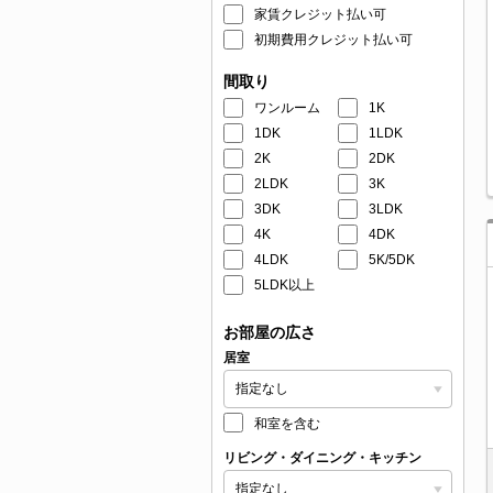
家賃クレジット払い可
初期費用クレジット払い可
間取り
ワンルーム
1K
1DK
1LDK
2K
2DK
2LDK
3K
3DK
3LDK
4K
4DK
4LDK
5K/5DK
5LDK以上
お部屋の広さ
居室
和室を含む
リビング・ダイニング・キッチン