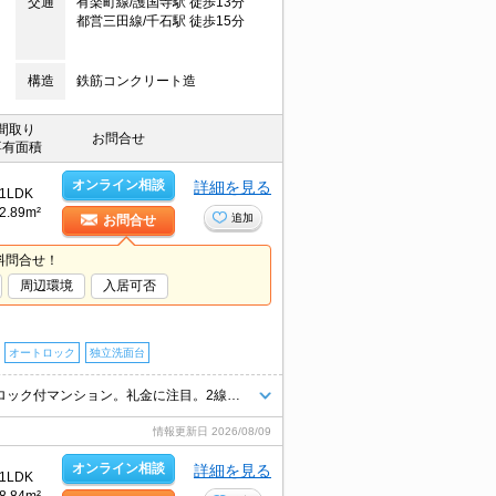
交通
有楽町線/護国寺駅 徒歩13分
都営三田線/千石駅 徒歩15分
構造
鉄筋コンクリート造
間取り
お問合せ
専有面積
オンライン相談
詳細を見る
1LDK
2.89m²
追加
お問合せ
料問合せ！
周辺環境
入居可否
オートロック
独立洗面台
住環境、あなたの目でお確かめください。内見予約受付中。人気のオートロック付マンション。礼金に注目。2線利用可。便利な宅配BOX。仲介手数料家賃の0.55%。
情報更新日
2026/08/09
オンライン相談
詳細を見る
1LDK