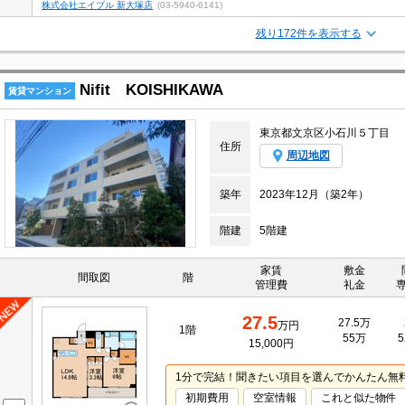
株式会社エイブル 新大塚店
(03-5940-6141)
残り172件を表示する
Nifit KOISHIKAWA
賃貸マンション
東京都文京区小石川５丁目
住所
周辺地図
築年
2023年12月（築2年）
階建
5階建
家賃
敷金
間取図
階
管理費
礼金
27.5
27.5万
万円
1階
55万
5
15,000円
1分で完結！聞きたい項目を選んでかんたん無
初期費用
空室情報
これと似た物件