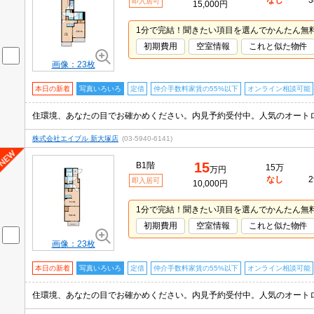
なし
3
即入居可
15,000円
1分で完結！聞きたい項目を選んでかんたん無
初期費用
空室情報
これと似た物件
画像：23枚
本日の新着
写真いろいろ
定借
仲介手数料家賃の55%以下
オンライン相談可能
株式会社エイブル 新大塚店
(03-5940-6141)
15
B1階
15万
万円
なし
2
即入居可
10,000円
1分で完結！聞きたい項目を選んでかんたん無
初期費用
空室情報
これと似た物件
画像：23枚
本日の新着
写真いろいろ
定借
仲介手数料家賃の55%以下
オンライン相談可能