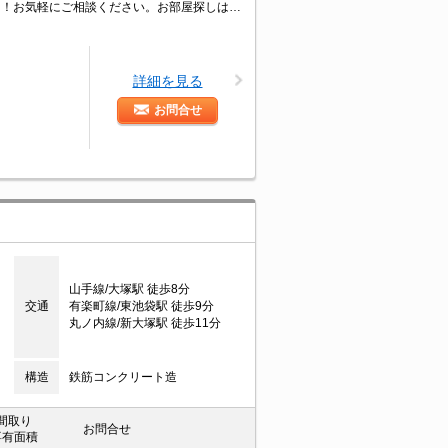
あなたの「住みたい」がきっと見つかる！利便性・住み心地を兼ね揃えた賃貸物件！お気軽にご相談ください。お部屋探しはタウンハウジングへお任せください！
詳細を見る
お問合せ
山手線/大塚駅 徒歩8分
交通
有楽町線/東池袋駅 徒歩9分
丸ノ内線/新大塚駅 徒歩11分
構造
鉄筋コンクリート造
間取り
お問合せ
専有面積