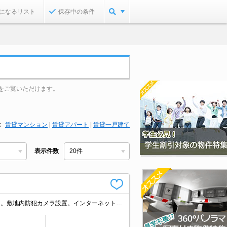
になるリスト
保存中の条件
をご覧いただけます。
賃貸マンション
|
賃貸アパート
|
賃貸一戸建て
表示件数
人気の新築。人気の大塚駅。人気のオートロック付マンション。宅配ボックスあり。敷地内防犯カメラ設置。インターネット無料。駐輪場無料。退去時、清掃費71,500円(エアコン洗浄代含む)。