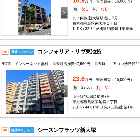
16.9
万円（管理費等：15,000円）
なし
なし
敷
礼
丸ノ内線/新大塚駅 徒歩7分
東京都豊島区南大塚１丁目
1LDK / 32.74m² 4階 / 5階建 1年未満
コンフォリア・リヴ東池袋
PR
賃貸マンション
23.6
万円（管理費等：15,000円）
23.6万
なし
敷
礼
山手線/大塚駅 徒歩7分
東京都豊島区東池袋２丁目
2LDK / 44.01m² 10階 / 12階建 築1年
シーズンフラッツ新大塚
PR
賃貸マンション