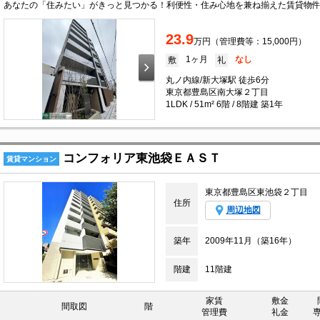
23.9
万円（管理費等：15,000円）
1ヶ月
なし
敷
礼
丸ノ内線/新大塚駅 徒歩6分
東京都豊島区南大塚２丁目
1LDK / 51m² 6階 / 8階建 築1年
コンフォリア東池袋ＥＡＳＴ
賃貸マンション
東京都豊島区東池袋２丁目
住所
周辺地図
築年
2009年11月（築16年）
階建
11階建
家賃
敷金
間取図
階
管理費
礼金