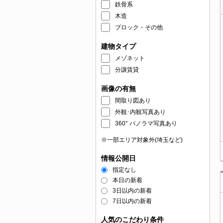
鉄骨系
木造
ブロック・その他
建物タイプ
メゾネット
分譲賃貸
画像の有無
間取り図あり
外観･内観写真あり
360° パノラマ写真あり
※一部エリア対象外(埼玉など)
情報公開日
指定なし
本日の新着
3日以内の新着
7日以内の新着
人気のこだわり条件