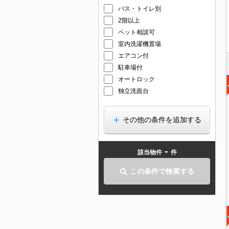
バス・トイレ別
2階以上
ペット相談可
室内洗濯機置場
エアコン付
駐車場付
オートロック
独立洗面台
その他の条件を追加する
-
該当物件
件
この条件で検索する