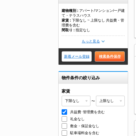
建物種別
アパート/マンション/一戸建
て・テラスハウス
家賃
下限なし ~ 上限なし 共益費・管
理費を含む
間取り
指定なし
もっと見る
新着メール登録
検索条件保存
物件条件の絞り込み
家賃
〜
共益費･管理費を含む
礼金なし
敷金・保証金なし
駐車場料金を含む