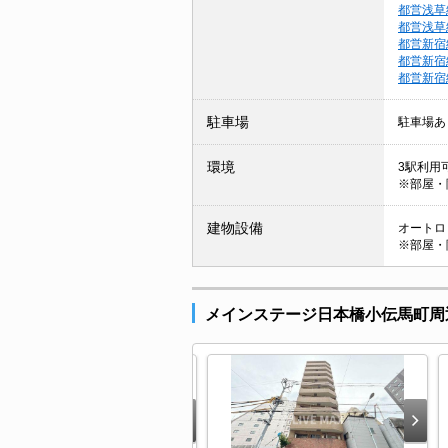
都営浅草
都営浅草
都営新宿
都営新宿
都営新宿
駐車場
駐車場あ
環境
3駅利用可
※部屋・
建物設備
オートロッ
※部屋・
メインステージ日本橋小伝馬町周