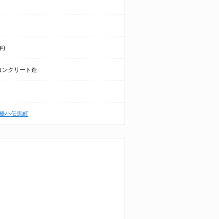
年)
コンクリート造
橋小伝馬町