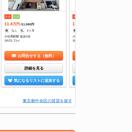
新着
定借
新着
定借
11.4
11.4
万円
万円
/11,000円
/11,000円
敷
なし
礼
2ヶ月
敷
なし
礼
2ヶ月
小伝馬町駅 徒歩3分
小伝馬町駅 徒歩3分
1K/21.71㎡
1K/21.71㎡
お問合せする（無料）
お問合せする（無料）
詳細を見る
詳細を見る
気になるリストに追加する
気になるリストに追加する
東京都中央区の賃貸を探す