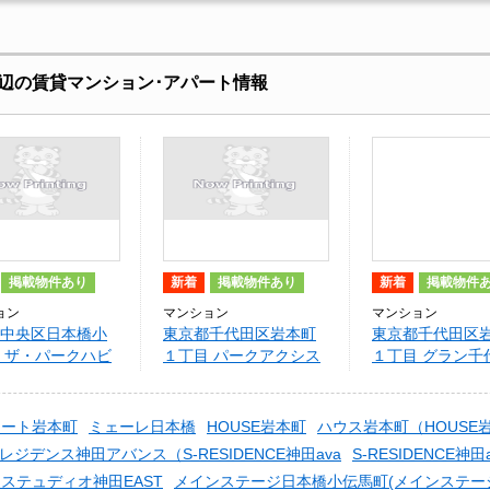
辺の賃貸マンション･アパート情報
掲載物件あり
新着
掲載物件あり
新着
掲載物件
ョン
マンション
マンション
中央区日本橋小
東京都千代田区岩本町
東京都千代田区
 ザ・パークハビ
１丁目 パークアクシス
１丁目 グラン千
橋小伝馬町
小伝馬町
本町
コート岩本町
ミェーレ日本橋
HOUSE岩本町
ハウス岩本町（HOUSE
レジデンス神田アバンス（S-RESIDENCE神田ava
S-RESIDENCE神田a
ステュディオ神田EAST
メインステージ日本橋小伝馬町(メインステー