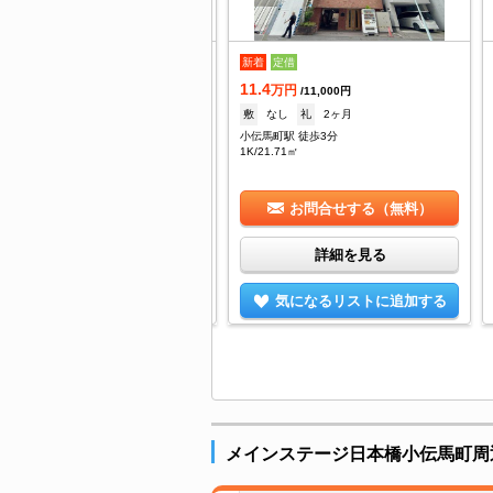
3
新着
定借
万円
/15,000円
11.4
230,000円
礼
230,000円
万円
/11,000円
伝馬町駅 徒歩1分
敷
なし
礼
2ヶ月
DK/49.46㎡
小伝馬町駅 徒歩3分
1K/21.71㎡
お問合せする（無料）
お問合せする（無料）
詳細を見る
詳細を見る
気になるリストに追加する
気になるリストに追加する
メインステージ日本橋小伝馬町周