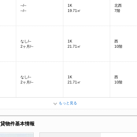
--/--
1K
北西
--/--
19.71㎡
7階
なし/--
1K
西
2ヶ月/--
21.71㎡
10階
なし/--
1K
西
2ヶ月/--
21.71㎡
10階
もっと見る
賃貸物件基本情報