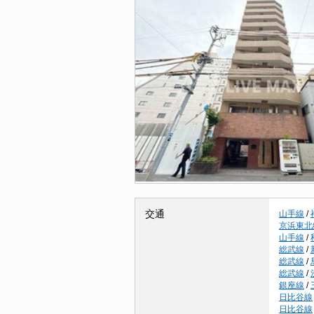
交通
山手線
/
京浜東北
山手線
/
総武線
/
総武線
/
総武線
/
銀座線
/
日比谷線
日比谷線