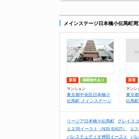
メインステージ日本橋小伝馬町周
新着
掲載物件あり
新着
マンション
マンシ
東京都中央区日本橋小
東京都
伝馬町 メインステージ
伝馬町
日本橋小伝馬町
オ日本
リージア日本橋小伝馬町
グレイス
エヌ35イースト（N35 EAST）
エス
パレステュディオ神田イースト
パレ