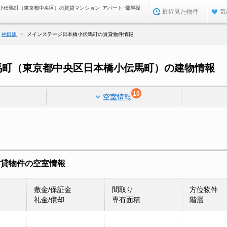
小伝馬町（東京都中央区）の賃貸マンション･アパート･部屋探
最近見た物件
気
神田駅
メインステージ日本橋小伝馬町の賃貸物件情報
馬町（東京都中央区日本橋小伝馬町）の建物情報
10
空室情報
賃貸物件の空室情報
敷金/保証金
間取り
方位物件
礼金/償却
専有面積
階層