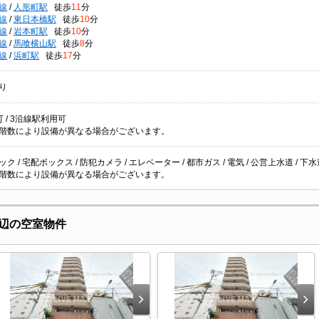
線
/
人形町駅
徒歩
11
分
線
/
東日本橋駅
徒歩
10
分
線
/
岩本町駅
徒歩
10
分
線
/
馬喰横山駅
徒歩
8
分
線
/
浜町駅
徒歩
17
分
り
 / 3沿線駅利用可
階数により設備が異なる場合がございます。
ク / 宅配ボックス / 防犯カメラ / エレベーター / 都市ガス / 電気 / 公営上水道 / 下水
階数により設備が異なる場合がございます。
辺の空室物件