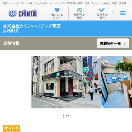
賃貸マンション･アパート探しなら株式会社タウンハウジング東京 浜松町店。住所･アクセス・所在地・地図・営業時間・定休日・電話番号などを掲載。
お部屋を探す
気になる
最近見た
保存中の
リスト
物件
条件
沿線・駅から
株式会社タウンハウジング東京
住所から
浜松町店
家賃相場から
店舗情報
掲載物件一覧
通勤通学時間から
物件特集から
不動産会社から
TOP
1
/
4
オススメ