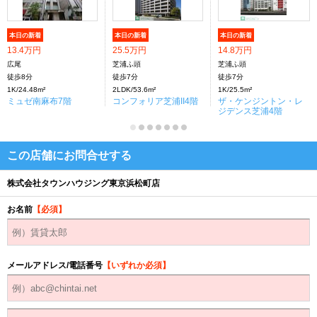
本日の新着
本日の新着
本日の新着
13.4万円
25.5万円
14.8万円
広尾
芝浦ふ頭
芝浦ふ頭
徒歩8分
徒歩7分
徒歩7分
1K/24.48m²
2LDK/53.6m²
1K/25.5m²
ミュゼ南麻布7階
コンフォリア芝浦II4階
ザ・ケンジントン・レ
ジデンス芝浦4階
この店舗にお問合せする
株式会社タウンハウジング東京浜松町店
お名前
【必須】
メールアドレス/電話番号
【いずれか必須】