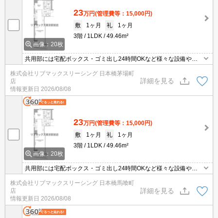
23
万円
(管理費等：15,000円)
敷
1ヶ月
礼
1ヶ月
3階
1LDK
49.46m²
画像：20枚
共用部には宅配ボックス・ゴミ出し24時間OKなど様々な設備やサ
ービスが揃っているので便利です。室内設備は洗面化粧台・浴室乾
株式会社リブマックスリーシング 日本橋茅場町
燥機などが揃っているので、快適に過ごしやすいお部屋になりま
詳細を見る
店
す。収納はシューズボックス・クロゼットなどが備え付けられてい
情報更新日
2026/08/08
るので、衣類や日用品の収納に重宝します。エレベーター付き物件
です。
23
万円
(管理費等：15,000円)
敷
1ヶ月
礼
1ヶ月
3階
1LDK
49.46m²
画像：20枚
共用部には宅配ボックス・ゴミ出し24時間OKなど様々な設備やサ
ービスが揃っているので便利です。室内設備は洗面化粧台・浴室乾
株式会社リブマックスリーシング 日本橋馬喰町
燥機などが揃っているので、快適に過ごしやすいお部屋になりま
詳細を見る
店
す。収納はシューズボックス・クロゼットなどが備え付けられてい
情報更新日
2026/08/08
るので、衣類や日用品の収納に重宝します。エレベーター付き物件
です。