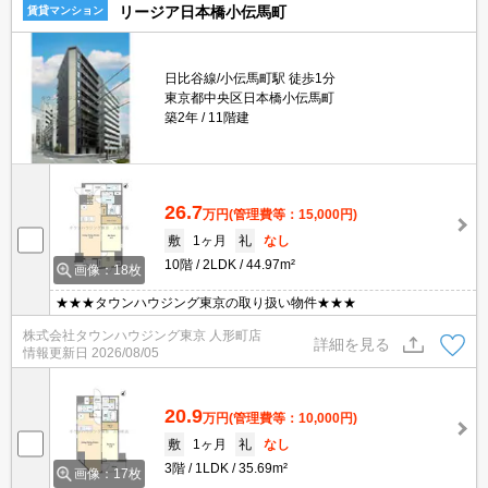
リージア日本橋小伝馬町
賃貸マンション
日比谷線/小伝馬町駅 徒歩1分
東京都中央区日本橋小伝馬町
築2年
11階建
26.7
万円
(管理費等：15,000円)
敷
1ヶ月
礼
なし
10階
2LDK
44.97m²
画像：18枚
★★★タウンハウジング東京の取り扱い物件★★★
株式会社タウンハウジング東京 人形町店
詳細を見る
情報更新日
2026/08/05
20.9
万円
(管理費等：10,000円)
敷
1ヶ月
礼
なし
3階
1LDK
35.69m²
画像：17枚