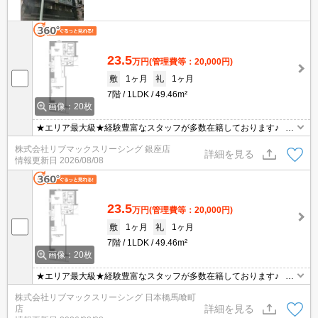
23.5
万円
(管理費等：20,000円)
敷
1ヶ月
礼
1ヶ月
7階
1LDK
49.46m²
画像：20枚
★エリア最大級★経験豊富なスタッフが多数在籍しております♪ 初
期費用クレジット支払可能！オンライン内覧・オンライン契約等弊
株式会社リブマックスリーシング 銀座店
社に一度も来店せずとも問題ありません♪弊社ではネットに掲載され
詳細を見る
情報更新日
2026/08/08
ている物件も全てご紹介可能になりますので気になる物件は全て申
し付けください★
23.5
万円
(管理費等：20,000円)
敷
1ヶ月
礼
1ヶ月
7階
1LDK
49.46m²
画像：20枚
★エリア最大級★経験豊富なスタッフが多数在籍しております♪ 初
期費用クレジット支払可能！オンライン内覧・オンライン契約等弊
株式会社リブマックスリーシング 日本橋馬喰町
社に一度も来店せずとも問題ありません♪弊社ではネットに掲載され
詳細を見る
店
ている物件も全てご紹介可能になりますので気になる物件は全て申