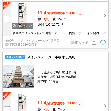
11.4
万円
(管理費等：11,000円)
敷
なし
礼
2ヶ月
10階
1K
21.71m²
画像：21枚
初期費用クレジット支払可能！オンライン内覧・オンライン契約等
弊社に一度も来店せずとも問題ありません♪弊社ではネットに掲載さ
株式会社リブマックスリーシング 銀座店
れている物件も全てご紹介可能になりますので気になる物件は全て
詳細を見る
情報更新日
2026/08/08
申し付けください★
メインステージ日本橋小伝馬町
賃貸マンション
日比谷線/小伝馬町駅 徒歩3分
東京都中央区日本橋小伝馬町
築23年
11階建
11.4
万円
(管理費等：11,000円)
敷
なし
礼
2ヶ月