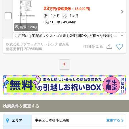
23
万円
(管理費等：15,000円)
敷
1ヶ月
礼
1ヶ月
3階
1LDK
49.46m²
画像：20枚
共用部には宅配ボックス・ゴミ出し24時間OKなど様々な設備やサ
ービスが揃っているので便利です。室内設備は洗面化粧台・浴室乾
株式会社リブマックスリーシング 銀座店
燥機などが揃っているので、快適に過ごしやすいお部屋になりま
詳細を見る
情報更新日
2026/08/08
す。収納はシューズボックス・クロゼットなどが備え付けられてい
るので、衣類や日用品の収納に重宝します。エレベーター付き物件
です。
1
検索条件を変更する
中央区日本橋小伝馬町
変更する
エリア