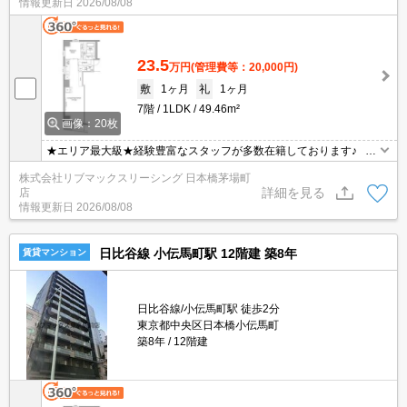
情報更新日
2026/08/08
し付けください★
23.5
万円
(管理費等：20,000円)
敷
1ヶ月
礼
1ヶ月
7階
1LDK
49.46m²
画像：20枚
★エリア最大級★経験豊富なスタッフが多数在籍しております♪ 初
期費用クレジット支払可能！オンライン内覧・オンライン契約等弊
株式会社リブマックスリーシング 日本橋茅場町
社に一度も来店せずとも問題ありません♪弊社ではネットに掲載され
詳細を見る
店
ている物件も全てご紹介可能になりますので気になる物件は全て申
情報更新日
2026/08/08
し付けください★
日比谷線 小伝馬町駅 12階建 築8年
賃貸マンション
日比谷線/小伝馬町駅 徒歩2分
東京都中央区日本橋小伝馬町
築8年
12階建