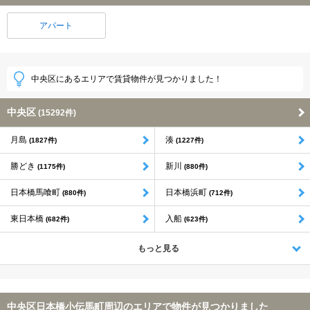
アパート
中央区にあるエリアで賃貸物件が見つかりました！
中央区
(15292件)
月島
湊
(1827件)
(1227件)
勝どき
新川
(1175件)
(880件)
日本橋馬喰町
日本橋浜町
(880件)
(712件)
東日本橋
入船
(682件)
(623件)
もっと見る
中央区日本橋小伝馬町周辺のエリアで物件が見つかりました