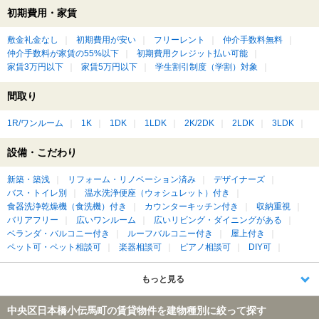
初期費用・家賃
敷金礼金なし
初期費用が安い
フリーレント
仲介手数料無料
仲介手数料が家賃の55%以下
初期費用クレジット払い可能
家賃3万円以下
家賃5万円以下
学生割引制度（学割）対象
間取り
1R/ワンルーム
1K
1DK
1LDK
2K/2DK
2LDK
3LDK
設備・こだわり
新築・築浅
リフォーム・リノベーション済み
デザイナーズ
バス・トイレ別
温水洗浄便座（ウォシュレット）付き
食器洗浄乾燥機（食洗機）付き
カウンターキッチン付き
収納重視
バリアフリー
広いワンルーム
広いリビング・ダイニングがある
ベランダ・バルコニー付き
ルーフバルコニー付き
屋上付き
ペット可・ペット相談可
楽器相談可
ピアノ相談可
DIY可
もっと見る
中央区日本橋小伝馬町の賃貸物件を建物種別に絞って探す