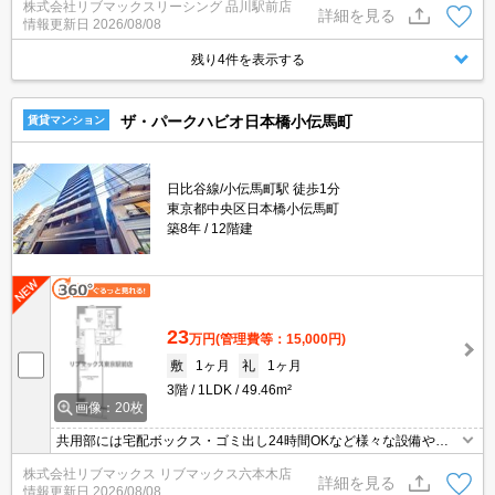
株式会社リブマックスリーシング 品川駅前店
れている物件も全てご紹介可能になりますので気になる物件は全て
詳細を見る
情報更新日
2026/08/08
申し付けください★
残り4件を表示する
ザ・パークハビオ日本橋小伝馬町
賃貸マンション
日比谷線/小伝馬町駅 徒歩1分
東京都中央区日本橋小伝馬町
築8年
12階建
23
万円
(管理費等：15,000円)
敷
1ヶ月
礼
1ヶ月
3階
1LDK
49.46m²
画像：20枚
共用部には宅配ボックス・ゴミ出し24時間OKなど様々な設備やサ
ービスが揃っているので便利です。室内設備は洗面化粧台・浴室乾
株式会社リブマックス リブマックス六本木店
燥機などが揃っているので、快適に過ごしやすいお部屋になりま
詳細を見る
情報更新日
2026/08/08
す。収納はシューズボックス・クロゼットなどが備え付けられてい