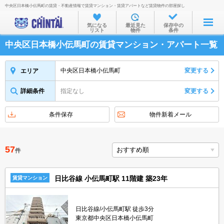
中央区日本橋小伝馬町の賃貸・不動産情報で賃貸マンション・賃貸アパートなど賃貸物件の部屋探し
お部屋を探す
気になる
最近見た
保存中の
リスト
物件
条件
沿線・駅から
中央区日本橋小伝馬町の賃貸マンション・アパート一覧
住所から
家賃相場から
中央区日本橋小伝馬町
変更する
エリア
通勤通学時間から
詳細条件
指定なし
変更する
物件特集から
条件保存
物件新着メール
不動産会社から
TOP
57
件
日比谷線 小伝馬町駅 11階建 築23年
賃貸マンション
日比谷線/小伝馬町駅 徒歩3分
東京都中央区日本橋小伝馬町