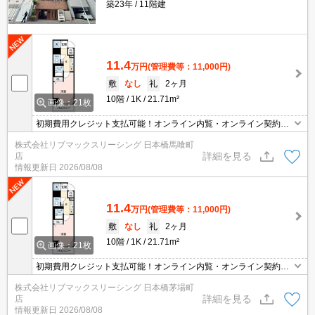
築23年
11階建
11.4
万円
(管理費等：11,000円)
敷
なし
礼
2ヶ月
10階
1K
21.71m²
画像：21枚
初期費用クレジット支払可能！オンライン内覧・オンライン契約等
弊社に一度も来店せずとも問題ありません♪弊社ではネットに掲載さ
株式会社リブマックスリーシング 日本橋馬喰町
れている物件も全てご紹介可能になりますので気になる物件は全て
詳細を見る
店
申し付けください★
情報更新日
2026/08/08
11.4
万円
(管理費等：11,000円)
敷
なし
礼
2ヶ月
10階
1K
21.71m²
画像：21枚
初期費用クレジット支払可能！オンライン内覧・オンライン契約等
弊社に一度も来店せずとも問題ありません♪弊社ではネットに掲載さ
株式会社リブマックスリーシング 日本橋茅場町
れている物件も全てご紹介可能になりますので気になる物件は全て
詳細を見る
店
申し付けください★
情報更新日
2026/08/08