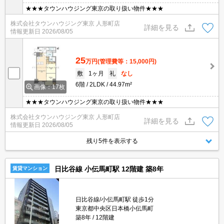
★★★タウンハウジング東京の取り扱い物件★★★
株式会社タウンハウジング東京 人形町店
詳細を見る
情報更新日
2026/08/05
25
万円
(管理費等：15,000円)
敷
1ヶ月
礼
なし
6階
2LDK
44.97m²
画像：17枚
★★★タウンハウジング東京の取り扱い物件★★★
株式会社タウンハウジング東京 人形町店
詳細を見る
情報更新日
2026/08/05
残り5件を表示する
日比谷線 小伝馬町駅 12階建 築8年
賃貸マンション
日比谷線/小伝馬町駅 徒歩1分
東京都中央区日本橋小伝馬町
築8年
12階建