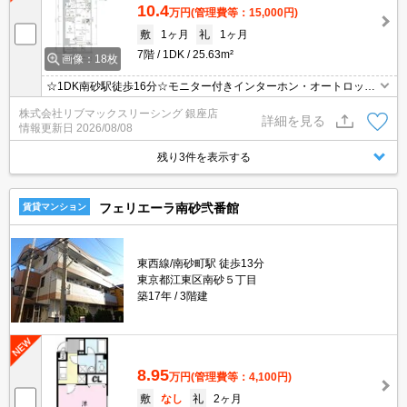
10.4
万円
(管理費等：15,000円)
敷
1ヶ月
礼
1ヶ月
7階
1DK
25.63m²
画像：18枚
☆1DK南砂駅徒歩16分☆モニター付きインターホン・オートロック
で設備充実☆
株式会社リブマックスリーシング 銀座店
詳細を見る
情報更新日
2026/08/08
残り3件を表示する
フェリエーラ南砂弐番館
賃貸マンション
東西線/南砂町駅 徒歩13分
東京都江東区南砂５丁目
築17年
3階建
8.95
万円
(管理費等：4,100円)
敷
なし
礼
2ヶ月