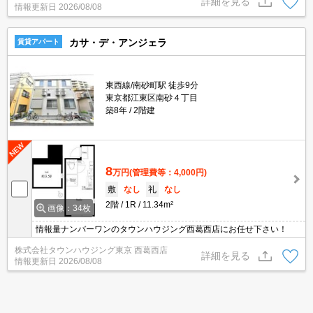
詳細を見る
情報更新日
2026/08/08
カサ・デ・アンジェラ
賃貸アパート
東西線/南砂町駅 徒歩9分
東京都江東区南砂４丁目
築8年
2階建
8
万円
(管理費等：4,000円)
敷
なし
礼
なし
2階
1R
11.34m²
画像：34枚
情報量ナンバーワンのタウンハウジング西葛西店にお任せ下さい！
株式会社タウンハウジング東京 西葛西店
詳細を見る
情報更新日
2026/08/08