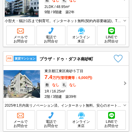
敷
なし
礼
なし
2LDK
48.95m²
9階
9階建 築2年
小型犬・猫計1匹まで飼育可。インターネット無料(契約内容要確認)。TV
モニター付インターホン。浴室換気乾燥式。24時間ゴミ出し可。1年未満
解約時、違約金家賃＋管理費の１ヶ月分。
メールで
電話で
オンライン
LINEで
お問合せ
お問合せ
来店
お問合せ
プラザ・ドゥ・ダフネ南砂町
PR
賃貸マンション
東京都江東区南砂５丁目
7.4
万円
(管理費等：6,000円)
敷
なし
礼
なし
1R
16.25m²
2階
3階建 築39年
2025年1月内装リノベーション済。インターネット無料。安心のオートロ
ック。独立洗面台。くすりの福太郎へ393m。イオンへ564m。12ヶ月未満
の解約時、違約金家賃+管理費の1ヶ月分発生。
メールで
電話で
オンライン
LINEで
お問合せ
お問合せ
来店
お問合せ