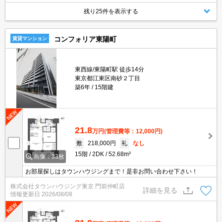
残り25件を表示する
コンフォリア東陽町
賃貸マンション
東西線/東陽町駅 徒歩14分
東京都江東区南砂２丁目
築6年
15階建
21.8
万円
(管理費等：12,000円)
敷
218,000円
礼
なし
15階
2DK
52.68m²
画像：33枚
お部屋探しはタウンハウジングまで！是非お問い合わせ下さい！
株式会社タウンハウジング東京 門前仲町店
詳細を見る
情報更新日
2026/08/08