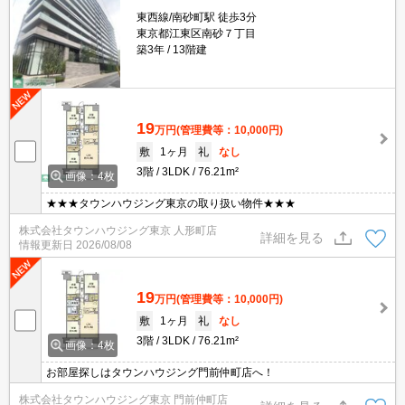
東西線/南砂町駅 徒歩3分
東京都江東区南砂７丁目
築3年
13階建
19
万円
(管理費等：10,000円)
敷
1ヶ月
礼
なし
3階
3LDK
76.21m²
画像：4枚
★★★タウンハウジング東京の取り扱い物件★★★
株式会社タウンハウジング東京 人形町店
詳細を見る
情報更新日
2026/08/08
19
万円
(管理費等：10,000円)
敷
1ヶ月
礼
なし
3階
3LDK
76.21m²
画像：4枚
お部屋探しはタウンハウジング門前仲町店へ！
株式会社タウンハウジング東京 門前仲町店