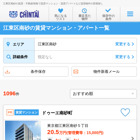
江東区南砂の賃貸・不動産情報で賃貸マンション・賃貸アパートなど賃貸物件の部屋探し
お部屋を探す
気になる
最近見た
保存中の
リスト
物件
条件
沿線・駅から
江東区南砂の賃貸マンション・アパート一覧
住所から
家賃相場から
江東区南砂
変更する
エリア
通勤通学時間から
詳細条件
指定なし
変更する
物件特集から
条件保存
物件新着メール
不動産会社から
TOP
1096
件
ドゥーエ南砂町
PR
賃貸マンション
東京都江東区南砂５丁目
20.5
万円
(管理費等：15,000円)