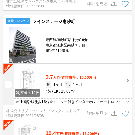
株式会社タウンハウジング東京 門前仲町店
詳細を見る
情報更新日
2026/08/08
メインステージ南砂町
賃貸マンション
東西線/南砂町駅 徒歩16分
東京都江東区南砂１丁目
築1年
10階建
9.7
万円
(管理費等：15,000円)
敷
1ヶ月
礼
1ヶ月
4階
1K
25.63m²
画像：18枚
☆1K南砂駅徒歩16分☆モニター付きインターホン・オートロックで
設備充実☆
株式会社リブマックス リブマックス六本木店
詳細を見る
情報更新日
2026/08/08
10.4
万円
(管理費等：15,000円)