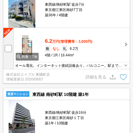
東西線/南砂町駅 徒歩7分
東京都江東区南砂7丁目
築36年
4階建
6.2
万円
(管理費等：3,000円)
敷
なし
礼
6.2万
4階
1R
16.44m²
画像：7枚
オール電化。インターネット接続設備あり。バルコニー。駅まで徒
歩5分圏内!。セブンイレブンへ112m。まいばすけっとへ172m。最
株式会社エイブル 東陽町店
寄り駅まで徒歩5分！。過ごしやすい生活環境が整っています。
詳細を見る
情報更新日
2026/08/07
東西線 南砂町駅 10階建 築1年
賃貸マンション
東西線/南砂町駅 徒歩16分
東京都江東区南砂１丁目
築1年
10階建