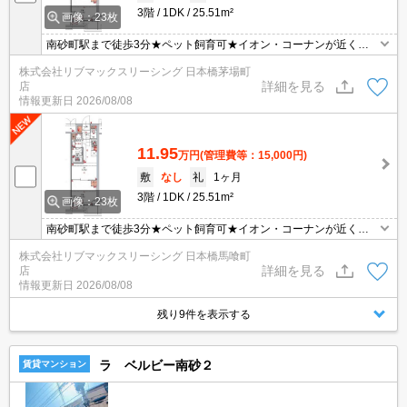
3階
1DK
25.51m²
画像：23枚
南砂町駅まで徒歩3分★ペット飼育可★イオン・コーナンが近く毎
日のお買い物にも便利★
株式会社リブマックスリーシング 日本橋茅場町
詳細を見る
店
情報更新日
2026/08/08
11.95
万円
(管理費等：15,000円)
敷
なし
礼
1ヶ月
3階
1DK
25.51m²
画像：23枚
南砂町駅まで徒歩3分★ペット飼育可★イオン・コーナンが近く毎
日のお買い物にも便利★
株式会社リブマックスリーシング 日本橋馬喰町
詳細を見る
店
情報更新日
2026/08/08
残り9件を表示する
ラ ベルビー南砂２
賃貸マンション