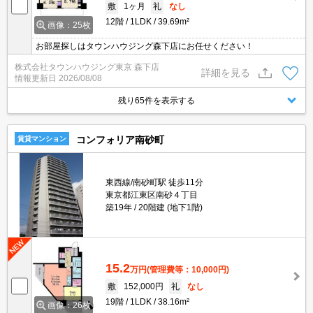
敷
1ヶ月
礼
なし
12階
1LDK
39.69m²
画像：25枚
お部屋探しはタウンハウジング森下店にお任せください！
株式会社タウンハウジング東京 森下店
詳細を見る
情報更新日
2026/08/08
残り65件を表示する
コンフォリア南砂町
賃貸マンション
東西線/南砂町駅 徒歩11分
東京都江東区南砂４丁目
築19年
20階建 (地下1階)
15.2
万円
(管理費等：10,000円)
敷
152,000円
礼
なし
19階
1LDK
38.16m²
画像：26枚