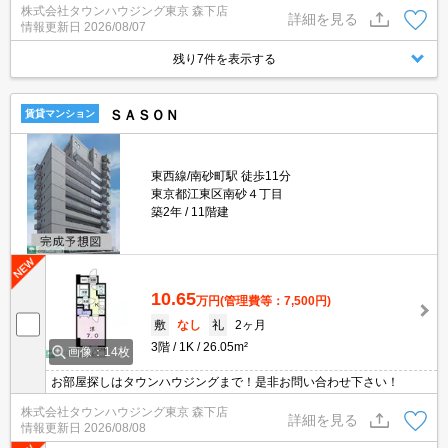
株式会社タウンハウジング東京 森下店
詳細を見る
情報更新日
2026/08/07
残り7件を表示する
ＳＡＳＯＮ
賃貸マンション
東西線/南砂町駅 徒歩11分
東京都江東区南砂４丁目
築2年
11階建
10.65
万円
(管理費等：7,500円)
敷
なし
礼
2ヶ月
3階
1K
26.05m²
画像：14枚
お部屋探しはタウンハウジングまで！是非お問い合わせ下さい！
株式会社タウンハウジング東京 森下店
詳細を見る
情報更新日
2026/08/08