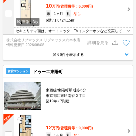
10
万円
(管理費等：6,000円)
敷
1ヶ月
礼
なし
6階
1K
24.15m²
画像：3枚
セキュリティ面は、オートロック・TVインターホンなど充実してい
るので安心して生活できます。収納はクロゼット・シューズボック
株式会社リブマックス リブマックス六本木店
スなど豊富なので、衣類や履き物の整理がしやすく便利です。共用
詳細を見る
情報更新日
2026/08/08
部にはゴミ出し24時間OK・宅配ボックスなど様々な設備やサービ
スが揃っているので便利です。
残り6件を表示する
ドゥーエ東陽町
賃貸マンション
東西線/東陽町駅 徒歩6分
東京都江東区南砂２丁目
築19年
7階建
12
万円
(管理費等：9,000円)
敷
1ヶ月
礼
なし