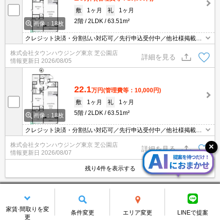
敷
1ヶ月
礼
1ヶ月
2階
2LDK
63.51m²
画像：18枚
クレジット決済・分割払い対応可／先行申込受付中／他社様掲載物
件もまとめてご案内可能／専任物件多数あり
株式会社タウンハウジング東京 芝公園店
詳細を見る
情報更新日
2026/08/05
22.1
万円
(管理費等：10,000円)
敷
1ヶ月
礼
1ヶ月
5階
2LDK
63.51m²
画像：18枚
クレジット決済・分割払い対応可／先行申込受付中／他社様掲載物
件もまとめてご案内可能／専任物件多数あり
株式会社タウンハウジング東京 芝公園店
詳細を見る
情報更新日
2026/08/07
残り4件を表示する
レピドール福田I
賃貸マンション
家賃·間取りを変
条件変更
エリア変更
LINEで提案
更