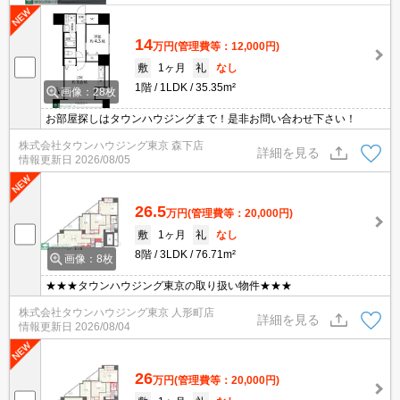
14
万円
(管理費等：12,000円)
敷
1ヶ月
礼
なし
1階
1LDK
35.35m²
画像：28枚
お部屋探しはタウンハウジングまで！是非お問い合わせ下さい！
株式会社タウンハウジング東京 森下店
詳細を見る
情報更新日
2026/08/05
26.5
万円
(管理費等：20,000円)
敷
1ヶ月
礼
なし
8階
3LDK
76.71m²
画像：8枚
★★★タウンハウジング東京の取り扱い物件★★★
株式会社タウンハウジング東京 人形町店
詳細を見る
情報更新日
2026/08/04
26
万円
(管理費等：20,000円)