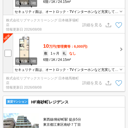
6階
1K
24.15m²
画像：3枚
セキュリティ面は、オートロック・TVインターホンなど充実してい
るので安心して生活できます。収納はクロゼット・シューズボック
株式会社リブマックスリーシング 日本橋茅場町
スなど豊富なので、衣類や履き物の整理がしやすく便利です。共用
詳細を見る
店
部にはゴミ出し24時間OK・宅配ボックスなど様々な設備やサービ
情報更新日
2026/08/08
スが揃っているので便利です。
10
万円
(管理費等：6,000円)
敷
1ヶ月
礼
なし
6階
1K
24.15m²
画像：3枚
セキュリティ面は、オートロック・TVインターホンなど充実してい
るので安心して生活できます。収納はクロゼット・シューズボック
株式会社リブマックスリーシング 日本橋馬喰町
スなど豊富なので、衣類や履き物の整理がしやすく便利です。共用
詳細を見る
店
部にはゴミ出し24時間OK・宅配ボックスなど様々な設備やサービ
情報更新日
2026/08/08
スが揃っているので便利です。
HF南砂町レジデンス
賃貸マンション
東西線/南砂町駅 徒歩5分
東京都江東区南砂７丁目