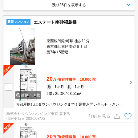
残り36件を表示する
エステート南砂福島橋
賃貸マンション
東西線/南砂町駅 徒歩11分
東京都江東区南砂５丁目
築7年
5階建
20
万円
(管理費等：10,000円)
敷
1ヶ月
礼
1ヶ月
2階
2LDK
63.51m²
画像：18枚
お部屋探しはタウンハウジングまで！是非お問い合わせ下さい！
株式会社タウンハウジング東京 森下店
詳細を見る
情報更新日
2026/08/05
20
万円
(管理費等：10,000円)