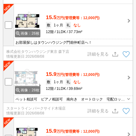
15.5
万円
(管理費等：12,000円)
敷
1ヶ月
礼
なし
12階
1LDK
37.73m²
画像：26枚
お部屋探しはタウンハウジング門前仲町店へ！
株式会社タウンハウジング東京 森下店
詳細を見る
情報更新日
2026/08/08
15.9
万円
(管理費等：12,000円)
敷
1ヶ月
礼
なし
12階
1LDK
39.69m²
画像：28枚
ペット相談可 ピアノ相談可 南向き オートロック 宅配ロッカ
ー 二口コンロ 追い焚き １階にコンビニ
スタートライン パークサイド木場店
詳細を見る
情報更新日
2026/08/08
15.9
万円
(管理費等：12,000円)