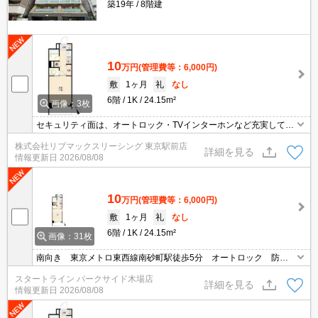
築19年
8階建
10
万円
(管理費等：6,000円)
敷
1ヶ月
礼
なし
6階
1K
24.15m²
画像：3枚
セキュリティ面は、オートロック・TVインターホンなど充実してい
るので安心して生活できます。収納はクロゼット・シューズボック
株式会社リブマックスリーシング 東京駅前店
スなど豊富なので、衣類や履き物の整理がしやすく便利です。共用
詳細を見る
情報更新日
2026/08/08
部にはゴミ出し24時間OK・宅配ボックスなど様々な設備やサービ
スが揃っているので便利です。
10
万円
(管理費等：6,000円)
敷
1ヶ月
礼
なし
6階
1K
24.15m²
画像：31枚
南向き 東京メトロ東西線南砂町駅徒歩5分 オートロック 防犯
カメラ 宅配ボックス インターネット無料
スタートライン パークサイド木場店
詳細を見る
情報更新日
2026/08/08