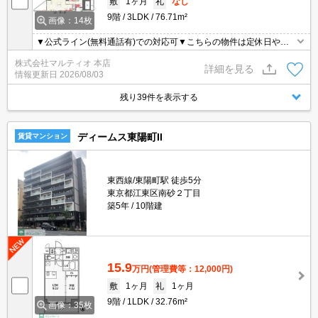
敷
1ヶ月
礼
なし
9階
3LDK
76.71m²
画像：14枚
▼公式ライン(無料通話有)での対応可▼こちらの物件は定休日や営
業時間外も含め、お時間が取りにくい方でも柔軟にご対応させて頂
株式会社マルティオ 本店
きます▼オンライン内見・契約等対応可▼現地集合現地解散可▼
詳細を見る
情報更新日
2026/08/03
残り39件を表示する
ディームス東陽町II
賃貸マンション
東西線/東陽町駅 徒歩5分
東京都江東区南砂２丁目
築5年
10階建
15.9
万円
(管理費等：12,000円)
敷
1ヶ月
礼
1ヶ月
9階
1LDK
32.76m²
画像：35枚