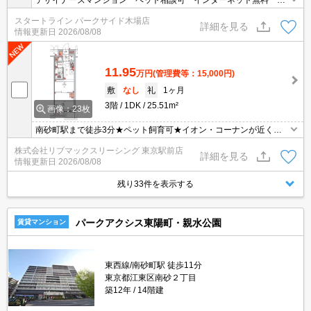
デザイナーズマンション ペット相談可 インターネット無料 オ
ートロック 宅配ボックス 二口コンロ
スタートライン パークサイド木場店
詳細を見る
情報更新日
2026/08/08
11.95
万円
(管理費等：15,000円)
敷
なし
礼
1ヶ月
3階
1DK
25.51m²
画像：23枚
南砂町駅まで徒歩3分★ペット飼育可★イオン・コーナンが近く毎
日のお買い物にも便利★
株式会社リブマックスリーシング 東京駅前店
詳細を見る
情報更新日
2026/08/08
残り33件を表示する
パークアクシス東陽町・親水公園
賃貸マンション
東西線/南砂町駅 徒歩11分
東京都江東区南砂２丁目
築12年
14階建