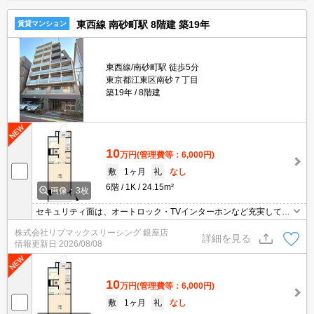
東西線 南砂町駅 8階建 築19年
賃貸マンション
東西線/南砂町駅 徒歩5分
東京都江東区南砂７丁目
築19年
8階建
10
万円
(管理費等：6,000円)
敷
1ヶ月
礼
なし
6階
1K
24.15m²
画像：3枚
セキュリティ面は、オートロック・TVインターホンなど充実してい
るので安心して生活できます。収納はクロゼット・シューズボック
株式会社リブマックスリーシング 銀座店
スなど豊富なので、衣類や履き物の整理がしやすく便利です。共用
詳細を見る
情報更新日
2026/08/08
部にはゴミ出し24時間OK・宅配ボックスなど様々な設備やサービ
スが揃っているので便利です。
10
万円
(管理費等：6,000円)
敷
1ヶ月
礼
なし