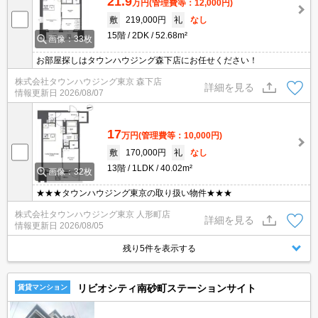
21.9
万円
(管理費等：12,000円)
敷
219,000円
礼
なし
15階
2DK
52.68m²
画像：33枚
お部屋探しはタウンハウジング森下店にお任せください！
株式会社タウンハウジング東京 森下店
詳細を見る
情報更新日
2026/08/07
17
万円
(管理費等：10,000円)
敷
170,000円
礼
なし
13階
1LDK
40.02m²
画像：32枚
★★★タウンハウジング東京の取り扱い物件★★★
株式会社タウンハウジング東京 人形町店
詳細を見る
情報更新日
2026/08/05
残り5件を表示する
リビオシティ南砂町ステーションサイト
賃貸マンション