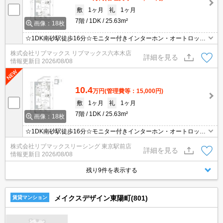
敷
1ヶ月
礼
1ヶ月
7階
1DK
25.63m²
画像：18枚
☆1DK南砂駅徒歩16分☆モニター付きインターホン・オートロック
で設備充実☆
株式会社リブマックス リブマックス六本木店
詳細を見る
情報更新日
2026/08/08
10.4
万円
(管理費等：15,000円)
敷
1ヶ月
礼
1ヶ月
7階
1DK
25.63m²
画像：18枚
☆1DK南砂駅徒歩16分☆モニター付きインターホン・オートロック
で設備充実☆
株式会社リブマックスリーシング 東京駅前店
詳細を見る
情報更新日
2026/08/08
残り9件を表示する
メイクスデザイン東陽町(801)
賃貸マンション