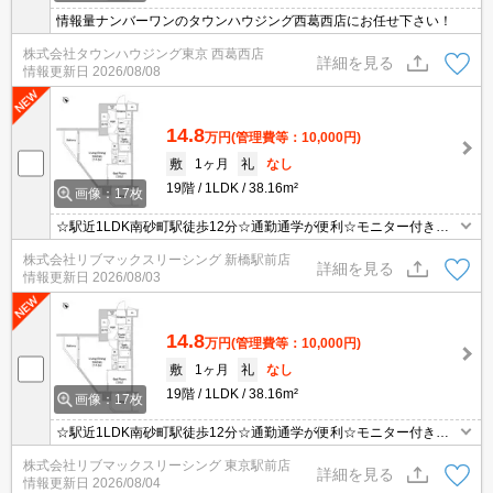
情報量ナンバーワンのタウンハウジング西葛西店にお任せ下さい！
株式会社タウンハウジング東京 西葛西店
詳細を見る
情報更新日
2026/08/08
14.8
万円
(管理費等：10,000円)
敷
1ヶ月
礼
なし
19階
1LDK
38.16m²
画像：17枚
☆駅近1LDK南砂町駅徒歩12分☆通勤通学が便利☆モニター付きイ
ンターホン・オートロックで設備充実☆
株式会社リブマックスリーシング 新橋駅前店
詳細を見る
情報更新日
2026/08/03
14.8
万円
(管理費等：10,000円)
敷
1ヶ月
礼
なし
19階
1LDK
38.16m²
画像：17枚
☆駅近1LDK南砂町駅徒歩12分☆通勤通学が便利☆モニター付きイ
ンターホン・オートロックで設備充実☆
株式会社リブマックスリーシング 東京駅前店
詳細を見る
情報更新日
2026/08/04