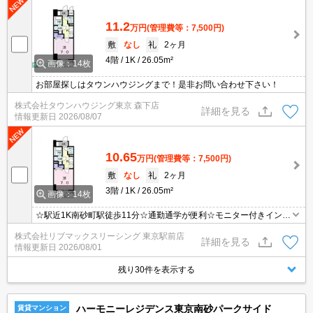
11.2
万円
(管理費等：7,500円)
敷
なし
礼
2ヶ月
4階
1K
26.05m²
画像：14枚
お部屋探しはタウンハウジングまで！是非お問い合わせ下さい！
株式会社タウンハウジング東京 森下店
詳細を見る
情報更新日
2026/08/07
10.65
万円
(管理費等：7,500円)
敷
なし
礼
2ヶ月
3階
1K
26.05m²
画像：14枚
☆駅近1K南砂町駅徒歩11分☆通勤通学が便利☆モニター付きインタ
ーホン・オートロックで設備充実☆
株式会社リブマックスリーシング 東京駅前店
詳細を見る
情報更新日
2026/08/01
残り30件を表示する
ハーモニーレジデンス東京南砂パークサイド
賃貸マンション