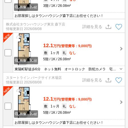
3階
1K
26.08m²
画像：20枚
お部屋探しはタウンハウジング森下店にお任せください！
株式会社タウンハウジング東京 森下店
詳細を見る
情報更新日
2026/08/08
12.1
万円
(管理費等：9,000円)
敷
1ヶ月
礼
なし
5階
1K
26.08m²
画像：30枚
東陽町駅徒歩6分 ネット無料 オートロック 防犯カメラ 宅配
ボックス 角部屋・２面採光 浴室乾燥機
スタートライン パークサイド木場店
詳細を見る
情報更新日
2026/08/08
12.1
万円
(管理費等：9,000円)
敷
1ヶ月
礼
なし
5階
1K
26.08m²
画像：20枚
お部屋探しはタウンハウジング森下店にお任せください！