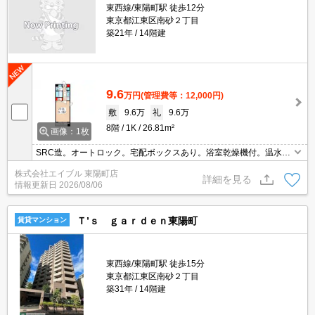
東西線/東陽町駅 徒歩12分
東京都江東区南砂２丁目
築21年
14階建
9.6
万円
(管理費等：12,000円)
敷
9.6万
礼
9.6万
8階
1K
26.81m²
画像：1枚
SRC造。オートロック。宅配ボックスあり。浴室乾燥機付。温水洗
浄便座付き。室内洗濯機置場。2口ガスコンロ使用可。バルコニ
株式会社エイブル 東陽町店
ー。過ごしやすい生活環境が整っています。買い物便利。
詳細を見る
情報更新日
2026/08/06
Ｔ’ｓ ｇａｒｄｅｎ東陽町
賃貸マンション
東西線/東陽町駅 徒歩15分
東京都江東区南砂２丁目
築31年
14階建