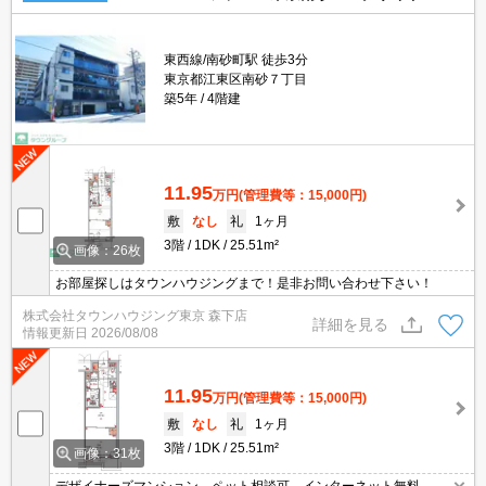
東西線/南砂町駅 徒歩3分
東京都江東区南砂７丁目
築5年
4階建
11.95
万円
(管理費等：15,000円)
敷
なし
礼
1ヶ月
3階
1DK
25.51m²
画像：26枚
お部屋探しはタウンハウジングまで！是非お問い合わせ下さい！
株式会社タウンハウジング東京 森下店
詳細を見る
情報更新日
2026/08/08
11.95
万円
(管理費等：15,000円)
敷
なし
礼
1ヶ月
3階
1DK
25.51m²
画像：31枚