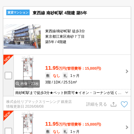
東西線 南砂町駅 4階建 築5年
賃貸マンション
東西線/南砂町駅 徒歩3分
東京都江東区南砂７丁目
築5年
4階建
11.95
万円
(管理費等：15,000円)
敷
なし
礼
1ヶ月
3階
1DK
25.51m²
画像：23枚
南砂町駅まで徒歩3分★ペット飼育可★イオン・コーナンが近く毎
日のお買い物にも便利★
株式会社リブマックスリーシング 銀座店
詳細を見る
情報更新日
2026/08/08
11.95
万円
(管理費等：15,000円)
敷
なし
礼
1ヶ月