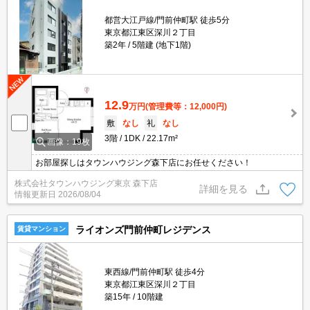
都営大江戸線/門前仲町駅 徒歩5分
東京都江東区深川２丁目
築2年
5階建 (地下1階)
12.9
万円
(管理費等：12,000円)
敷
なし
礼
なし
3階
1DK
22.17m²
画像：19枚
お部屋探しはタウンハウジング森下店にお任せください！
株式会社タウンハウジング東京 森下店
詳細を見る
情報更新日
2026/08/04
ライオンズ門前仲町レジデンス
賃貸マンション
東西線/門前仲町駅 徒歩4分
東京都江東区深川２丁目
築15年
10階建