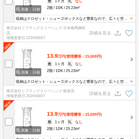
敷
1ヶ月
礼
なし
2階
1DK
25.23m²
画像：18枚
収納はクロゼット・シューズボックスなど豊富なので、広々と空間
を利用することも可能です。共用部には宅配ボックス・ゴミ出し24
株式会社リブマックスリーシング 日本橋馬喰町
時間OKなどが揃っております。セキュリティ面は、TVインターホ
詳細を見る
店
ン・オートロックなどを設置しているので安全面でも優れておりま
情報更新日
2026/08/07
す。社会人になったからには、1DKでゆったりした一人暮らしの生
活を。
13.9
万円
(管理費等：15,000円)
敷
1ヶ月
礼
なし
2階
1DK
25.23m²
画像：18枚
収納はクロゼット・シューズボックスなど豊富なので、広々と空間
を利用することも可能です。共用部には宅配ボックス・ゴミ出し24
株式会社リブマックスリーシング 銀座店
時間OKなどが揃っております。セキュリティ面は、TVインターホ
詳細を見る
情報更新日
2026/08/07
ン・オートロックなどを設置しているので安全面でも優れておりま
す。社会人になったからには、1DKでゆったりした一人暮らしの生
活を。
13.9
万円
(管理費等：15,000円)
敷
1ヶ月
礼
なし
2階
1DK
25.23m²
画像：18枚