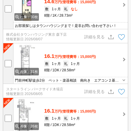
14.6
万円
(管理費等：15,000円)
敷
1ヶ月
礼
なし
8階
1K
28.73m²
画像：30枚
お部屋探しはタウンハウジングまで！是非お問い合わせ下さい！
株式会社タウンハウジング東京 森下店
詳細を見る
情報更新日
2026/08/07
16.1
万円
(管理費等：15,000円)
敷
1ヶ月
礼
1ヶ月
8階
1DK
28.58m²
画像：31枚
門前仲町駅徒歩2分 ペット・楽器相談 南向き エアコン２基
防犯カメラ 宅配ボックス オートロック
スタートライン パークサイド木場店
詳細を見る
情報更新日
2026/08/05
16.1
万円
(管理費等：15,000円)
敷
1ヶ月
礼
1ヶ月
8階
1DK
28.58m²
画像：26枚