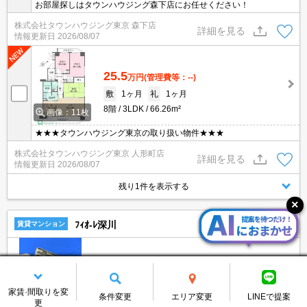
お部屋探しはタウンハウジング森下店にお任せください！
株式会社タウンハウジング東京 森下店
詳細を見る
情報更新日
2026/08/07
25.5
万円
(管理費等：--)
敷
1ヶ月
礼
1ヶ月
8階
3LDK
66.26m²
画像：11枚
★★★タウンハウジング東京の取り扱い物件★★★
株式会社タウンハウジング東京 人形町店
詳細を見る
情報更新日
2026/08/07
残り1件を表示する
ﾌｨｵ-ﾚ深川
賃貸マンション
東西線/門前仲町駅 徒歩8分
東京都江東区深川2丁目
築27年
8階建
家賃·間取りを変
条件変更
エリア変更
LINEで提案
更