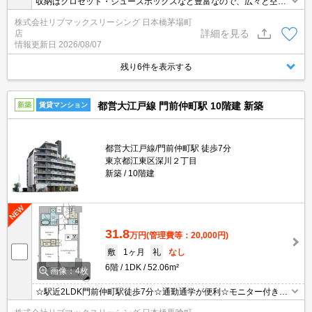
収納はクロゼット・シューズボックスなど豊富なので、広々と空間
を利用することも可能です。共用部には宅配ボックス・ゴミ出し24
株式会社リブマックスリーシング 日本橋茅場町
時間OKなどが揃っております。セキュリティ面は、TVインターホ
詳細を見る
店
ン・オートロックなどを設置しているので安全面でも優れておりま
情報更新日
2026/08/07
す。社会人になったからには、1DKでゆったりした一人暮らしの生
活を。
残り6件を表示する
都営大江戸線 門前仲町駅 10階建 新築
新築
賃貸マンション
都営大江戸線/門前仲町駅 徒歩7分
東京都江東区深川２丁目
新築
10階建
31.8
万円
(管理費等：20,000円)
敷
1ヶ月
礼
なし
6階
1DK
52.06m²
画像：4枚
☆駅近2LDK門前仲町駅徒歩7分☆通勤通学が便利☆モニター付きイ
ンターホン・オートロックで設備充実☆