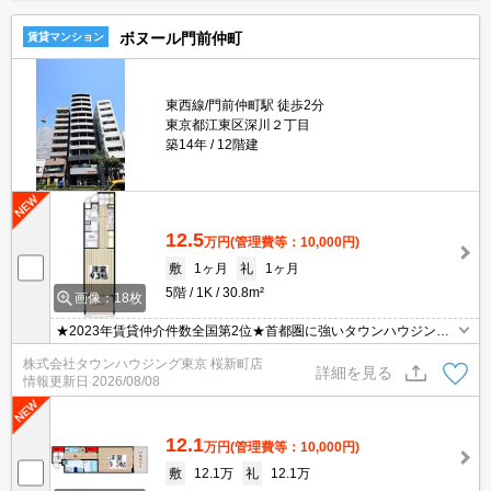
ボヌール門前仲町
賃貸マンション
東西線/門前仲町駅 徒歩2分
東京都江東区深川２丁目
築14年
12階建
12.5
万円
(管理費等：10,000円)
敷
1ヶ月
礼
1ヶ月
5階
1K
30.8m²
画像：18枚
★2023年賃貸仲介件数全国第2位★首都圏に強いタウンハウジング
がご案内させていただきます★世田谷区・目黒区エリアのお部屋探
株式会社タウンハウジング東京 桜新町店
しならタウンハウジング東京へ★
詳細を見る
情報更新日
2026/08/08
12.1
万円
(管理費等：10,000円)
敷
12.1万
礼
12.1万