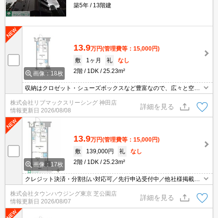
築5年
13階建
13.9
万円
(管理費等：15,000円)
敷
1ヶ月
礼
なし
2階
1DK
25.23m²
画像：18枚
収納はクロゼット・シューズボックスなど豊富なので、広々と空間
を利用することも可能です。共用部には宅配ボックス・ゴミ出し24
株式会社リブマックスリーシング 神田店
時間OKなどが揃っております。セキュリティ面は、TVインターホ
詳細を見る
情報更新日
2026/08/08
ン・オートロックなどを設置しているので安全面でも優れておりま
す。社会人になったからには、1DKでゆったりした一人暮らしの生
活を。
13.9
万円
(管理費等：15,000円)
敷
139,000円
礼
なし
2階
1DK
25.23m²
画像：17枚
クレジット決済・分割払い対応可／先行申込受付中／他社様掲載物
件もまとめてご案内可能／専任物件多数あり
株式会社タウンハウジング東京 芝公園店
詳細を見る
情報更新日
2026/08/07