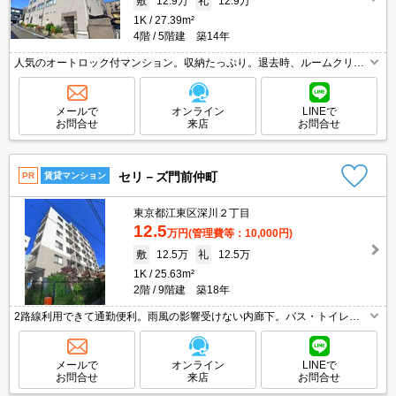
敷
12.9万
礼
12.9万
1K
27.39m²
4階
5階建 築14年
人気のオートロック付マンション。収納たっぷり。退去時、ルームクリー
ニング料金49,225円。退去時、エアコン洗浄代16,500円。浴室乾燥機付。
温水洗浄便座付き。追い焚き付き。宅配ボックスあり。
メールで
オンライン
LINEで
お問合せ
来店
お問合せ
セリ－ズ門前仲町
PR
賃貸マンション
東京都江東区深川２丁目
12.5
万円
(管理費等：10,000円)
敷
12.5万
礼
12.5万
1K
25.63m²
2階
9階建 築18年
2路線利用できて通勤便利。雨風の影響受けない内廊下。バス・トイレ
別。独立洗面台。敷地内防犯カメラ設置。南向き。退去時、清掃費62,975
円(エアコン洗浄代含む)。温水洗浄便座付き。浴室乾燥機付。
メールで
オンライン
LINEで
お問合せ
来店
お問合せ