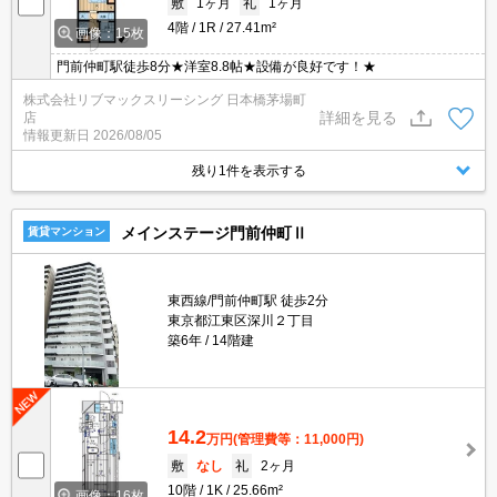
敷
1ヶ月
礼
1ヶ月
4階
1R
27.41m²
画像：15枚
門前仲町駅徒歩8分★洋室8.8帖★設備が良好です！★
株式会社リブマックスリーシング 日本橋茅場町
詳細を見る
店
情報更新日
2026/08/05
残り1件を表示する
メインステージ門前仲町Ⅱ
賃貸マンション
東西線/門前仲町駅 徒歩2分
東京都江東区深川２丁目
築6年
14階建
14.2
万円
(管理費等：11,000円)
敷
なし
礼
2ヶ月
10階
1K
25.66m²
画像：16枚