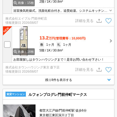
2階
1K
30.8m²
画像：15枚
浴室換気乾燥式。洗面化粧台付き。追焚給湯。システムキッチン。
クローゼット付。快速停車駅。2路線利用できて通勤便利。駐輪場
株式会社エイブル 門前仲町店
登録料1,100円要。1年未満の解約時、違約金1ヶ月分発生。
詳細を見る
情報更新日
2026/08/07
13.2
万円
(管理費等：10,000円)
敷
1ヶ月
礼
1ヶ月
5階
1K
30.8m²
画像：18枚
お部屋探しはタウンハウジングまで！是非お問い合わせ下さい！
株式会社タウンハウジング東京 森下店
詳細を見る
情報更新日
2026/08/07
残り8件を表示する
ルフォンプログレ門前仲町マークス
賃貸マンション
都営大江戸線/門前仲町駅 徒歩6分
東京都江東区深川２丁目