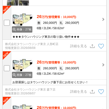
26
万円
(管理費等：10,000円)
敷
260,000円
礼
260,000円
6階
2LDK
58.62m²
画像：27枚
★★★タウンハウジング東京の取り扱い物件★★★
株式会社タウンハウジング東京 人形町店
詳細を見る
情報更新日
2026/08/08
26
万円
(管理費等：10,000円)
敷
260,000円
礼
260,000円
6階
2LDK
58.62m²
画像：27枚
お部屋探しはタウンハウジング森下店にお任せください！
株式会社タウンハウジング東京 森下店
詳細を見る
情報更新日
2026/08/07
26
万円
(管理費等：10,000円)