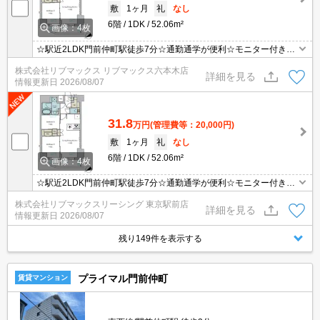
敷
1ヶ月
礼
なし
6階
1DK
52.06m²
画像：4枚
☆駅近2LDK門前仲町駅徒歩7分☆通勤通学が便利☆モニター付きイ
ンターホン・オートロックで設備充実☆
株式会社リブマックス リブマックス六本木店
詳細を見る
情報更新日
2026/08/07
31.8
万円
(管理費等：20,000円)
敷
1ヶ月
礼
なし
6階
1DK
52.06m²
画像：4枚
☆駅近2LDK門前仲町駅徒歩7分☆通勤通学が便利☆モニター付きイ
ンターホン・オートロックで設備充実☆
株式会社リブマックスリーシング 東京駅前店
詳細を見る
情報更新日
2026/08/07
残り149件を表示する
プライマル門前仲町
賃貸マンション