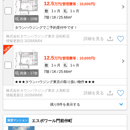
12.5
万円
(管理費等：10,000円)
敷
1ヶ月
礼
1ヶ月
7階
1K
25.66m²
画像：18枚
タウンハウジングでご予約受付中です！
株式会社タウンハウジング東京 浜松町店
詳細を見る
情報更新日
2026/08/04
12.5
万円
(管理費等：10,000円)
敷
1ヶ月
礼
1ヶ月
7階
1K
25.66m²
画像：17枚
★★★タウンハウジング東京の取り扱い物件★★★
株式会社タウンハウジング東京 人形町店
詳細を見る
情報更新日
2026/08/08
残り8件を表示する
エスポワール門前仲町
賃貸マンション