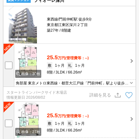
フィオーレ深川
東西線/門前仲町駅 徒歩9分
東京都江東区深川２丁目
築27年
8階建
25.5
万円
(管理費等：--)
敷
1ヶ月
礼
1ヶ月
8階
3LDK
66.26m²
画像：30枚
角部屋 東京メトロ東西線・都営大江戸線「門前仲町」駅より徒歩9
分 オートロック 追い炊きバス
スタートライン パークサイド木場店
詳細を見る
情報更新日
2026/08/02
25.5
万円
(管理費等：--)
敷
1ヶ月
礼
1ヶ月
8階
3LDK
66.26m²
画像：27枚