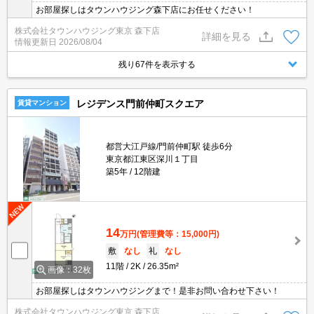
お部屋探しはタウンハウジング森下店にお任せください！
株式会社タウンハウジング東京 森下店
詳細を見る
情報更新日
2026/08/04
残り67件を表示する
レジデンス門前仲町スクエア
賃貸マンション
都営大江戸線/門前仲町駅 徒歩6分
東京都江東区深川１丁目
築5年
12階建
14
万円
(管理費等：15,000円)
敷
なし
礼
なし
11階
2K
26.35m²
画像：32枚
お部屋探しはタウンハウジングまで！是非お問い合わせ下さい！
株式会社タウンハウジング東京 森下店