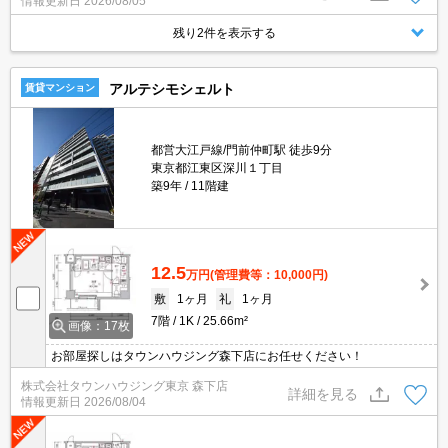
情報更新日
2026/08/05
生活できます。システムキッチン付きで、お料理と後片付けが手早
くできます。
残り2件を表示する
アルテシモシェルト
賃貸マンション
都営大江戸線/門前仲町駅 徒歩9分
東京都江東区深川１丁目
築9年
11階建
12.5
万円
(管理費等：10,000円)
敷
1ヶ月
礼
1ヶ月
7階
1K
25.66m²
画像：17枚
お部屋探しはタウンハウジング森下店にお任せください！
株式会社タウンハウジング東京 森下店
詳細を見る
情報更新日
2026/08/04