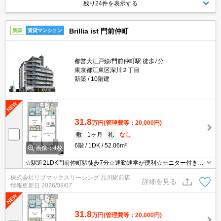
残り24件を表示する
Brillia ist 門前仲町
新築
賃貸マンション
都営大江戸線/門前仲町駅 徒歩7分
東京都江東区深川２丁目
新築
10階建
31.8
万円
(管理費等：20,000円)
敷
1ヶ月
礼
なし
6階
1DK
52.06m²
画像：4枚
☆駅近2LDK門前仲町駅徒歩7分☆通勤通学が便利☆モニター付きイ
ンターホン・オートロックで設備充実☆
株式会社リブマックスリーシング 品川駅前店
詳細を見る
情報更新日
2026/08/07
31.8
万円
(管理費等：20,000円)