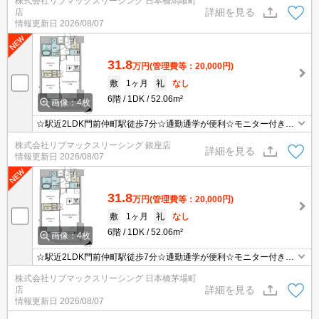
株式会社リブマックスリーシング 日本橋馬喰町
詳細を見る
店
情報更新日
2026/08/07
31.8
万円
(管理費等：20,000円)
敷
1ヶ月
礼
なし
6階
1DK
52.06m²
画像：4枚
☆駅近2LDK門前仲町駅徒歩7分☆通勤通学が便利☆モニター付きイ
ンターホン・オートロックで設備充実☆
株式会社リブマックスリーシング 銀座店
詳細を見る
情報更新日
2026/08/07
31.8
万円
(管理費等：20,000円)
敷
1ヶ月
礼
なし
6階
1DK
52.06m²
画像：4枚
☆駅近2LDK門前仲町駅徒歩7分☆通勤通学が便利☆モニター付きイ
ンターホン・オートロックで設備充実☆
株式会社リブマックスリーシング 日本橋茅場町
詳細を見る
店
情報更新日
2026/08/07