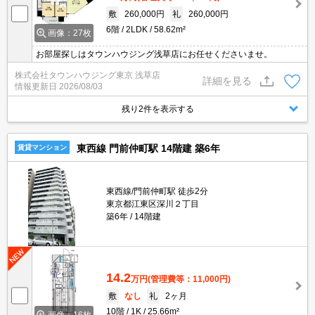
敷
260,000円
礼
260,000円
6階
2LDK
58.62m²
画像：27枚
お部屋探しはタウンハウジング浅草店にお任せくださいませ。
株式会社タウンハウジング東京 浅草店
詳細を見る
情報更新日
2026/08/03
残り2件を表示する
東西線 門前仲町駅 14階建 築6年
賃貸マンション
東西線/門前仲町駅 徒歩2分
東京都江東区深川２丁目
築6年
14階建
14.2
万円
(管理費等：11,000円)
敷
なし
礼
2ヶ月
10階
1K
25.66m²