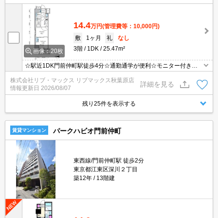
14.4
万円
(管理費等：10,000円)
敷
1ヶ月
礼
なし
3階
1DK
25.47m²
画像：20枚
☆駅近1DK門前仲町駅徒歩4分☆通勤通学が便利☆モニター付きイ
ンターホン・オートロックで設備充実☆
株式会社リブ・マックス リブマックス秋葉原店
詳細を見る
情報更新日
2026/08/07
残り25件を表示する
パークハビオ門前仲町
賃貸マンション
東西線/門前仲町駅 徒歩2分
東京都江東区深川２丁目
築12年
13階建