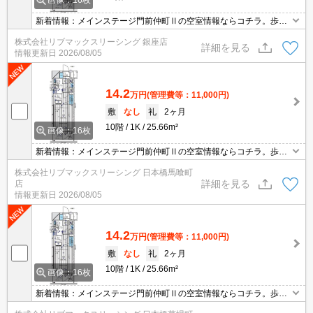
画像：16枚
新着情報：メインステージ門前仲町Ⅱの空室情報ならコチラ。歩い
て4分の場所には深川安江クリニックがあります。セキュリティ面
株式会社リブマックスリーシング 銀座店
は、オートロック・TVインターホンなど充実しているので安心して
詳細を見る
情報更新日
2026/08/05
生活できます。システムキッチン付きで、お料理と後片付けが手早
くできます。
14.2
万円
(管理費等：11,000円)
敷
なし
礼
2ヶ月
10階
1K
25.66m²
画像：16枚
新着情報：メインステージ門前仲町Ⅱの空室情報ならコチラ。歩い
て4分の場所には深川安江クリニックがあります。セキュリティ面
株式会社リブマックスリーシング 日本橋馬喰町
は、オートロック・TVインターホンなど充実しているので安心して
詳細を見る
店
生活できます。システムキッチン付きで、お料理と後片付けが手早
情報更新日
2026/08/05
くできます。
14.2
万円
(管理費等：11,000円)
敷
なし
礼
2ヶ月
10階
1K
25.66m²
画像：16枚
新着情報：メインステージ門前仲町Ⅱの空室情報ならコチラ。歩い
て4分の場所には深川安江クリニックがあります。セキュリティ面