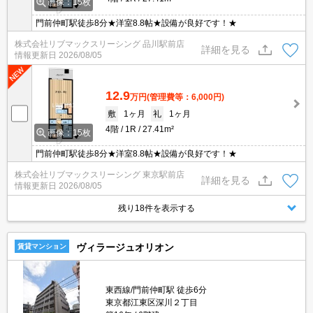
画像：15枚
門前仲町駅徒歩8分★洋室8.8帖★設備が良好です！★
株式会社リブマックスリーシング 品川駅前店
詳細を見る
情報更新日
2026/08/05
12.9
万円
(管理費等：6,000円)
敷
1ヶ月
礼
1ヶ月
4階
1R
27.41m²
画像：15枚
門前仲町駅徒歩8分★洋室8.8帖★設備が良好です！★
株式会社リブマックスリーシング 東京駅前店
詳細を見る
情報更新日
2026/08/05
残り18件を表示する
ヴィラージュオリオン
賃貸マンション
東西線/門前仲町駅 徒歩6分
東京都江東区深川２丁目