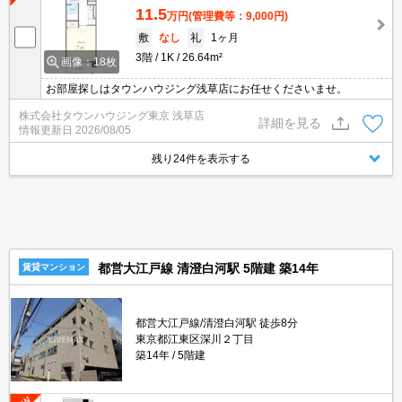
11.5
万円
(管理費等：9,000円)
敷
なし
礼
1ヶ月
3階
1K
26.64m²
画像：18枚
お部屋探しはタウンハウジング浅草店にお任せくださいませ。
株式会社タウンハウジング東京 浅草店
詳細を見る
情報更新日
2026/08/05
残り24件を表示する
都営大江戸線 清澄白河駅 5階建 築14年
賃貸マンション
都営大江戸線/清澄白河駅 徒歩8分
東京都江東区深川２丁目
築14年
5階建