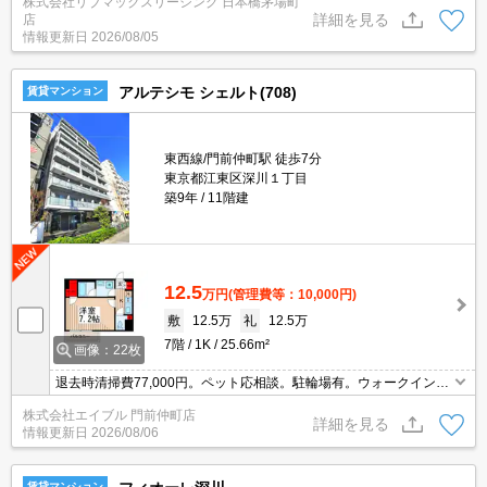
株式会社リブマックスリーシング 日本橋茅場町
は、オートロック・TVインターホンなど充実しているので安心して
詳細を見る
店
生活できます。システムキッチン付きで、お料理と後片付けが手早
情報更新日
2026/08/05
くできます。
アルテシモ シェルト(708)
賃貸マンション
東西線/門前仲町駅 徒歩7分
東京都江東区深川１丁目
築9年
11階建
12.5
万円
(管理費等：10,000円)
敷
12.5万
礼
12.5万
7階
1K
25.66m²
画像：22枚
退去時清掃費77,000円。ペット応相談。駐輪場有。ウォークインク
ローゼット付き。追い焚き機能付きバス。24時間換気システム。仲
株式会社エイブル 門前仲町店
介手数料家賃の0.55ヵ月分。猫飼育時敷金1ヶ月。7階角部屋。
詳細を見る
情報更新日
2026/08/06
賃貸マンション