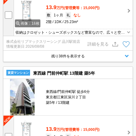
13.9
万円
(管理費等：15,000円)
敷
1ヶ月
礼
なし
2階
1DK
25.23m²
画像：18枚
収納はクロゼット・シューズボックスなど豊富なので、広々と空間
を利用することも可能です。共用部には宅配ボックス・ゴミ出し24
株式会社リブマックスリーシング 品川駅前店
時間OKなどが揃っております。セキュリティ面は、TVインターホ
詳細を見る
情報更新日
2026/08/08
ン・オートロックなどを設置しているので安全面でも優れておりま
す。社会人になったからには、1DKでゆったりした一人暮らしの生
残り38件を表示する
活を。
東西線 門前仲町駅 13階建 築5年
賃貸マンション
東西線/門前仲町駅 徒歩6分
東京都江東区深川２丁目
築5年
13階建
13.9
万円
(管理費等：15,000円)