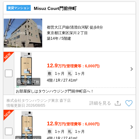
Misuz Court門前仲町
賃貸マンション
都営大江戸線/清澄白河駅 徒歩8分
東京都江東区深川２丁目
築14年
5階建
12.9
万円
(管理費等：6,000円)
敷
1ヶ月
礼
1ヶ月
4階
1R
27.41m²
画像：2枚
お部屋探しはタウンハウジング門前仲町店へ！
株式会社タウンハウジング東京 森下店
詳細を見る
情報更新日
2026/08/05
12.9
万円
(管理費等：6,000円)
敷
1ヶ月
礼
1ヶ月
4階
1R
27.41m²