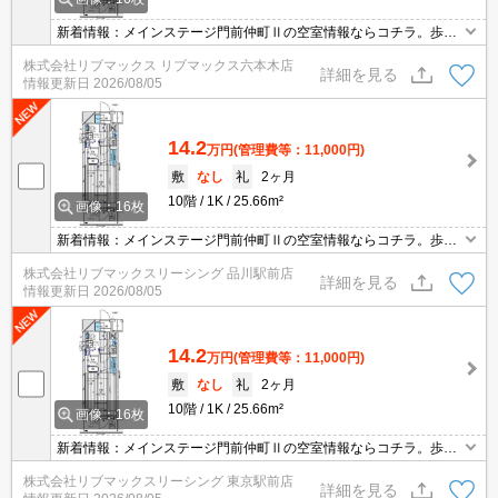
新着情報：メインステージ門前仲町Ⅱの空室情報ならコチラ。歩い
て4分の場所には深川安江クリニックがあります。セキュリティ面
株式会社リブマックス リブマックス六本木店
は、オートロック・TVインターホンなど充実しているので安心して
詳細を見る
情報更新日
2026/08/05
生活できます。システムキッチン付きで、お料理と後片付けが手早
くできます。
14.2
万円
(管理費等：11,000円)
敷
なし
礼
2ヶ月
10階
1K
25.66m²
画像：16枚
新着情報：メインステージ門前仲町Ⅱの空室情報ならコチラ。歩い
て4分の場所には深川安江クリニックがあります。セキュリティ面
株式会社リブマックスリーシング 品川駅前店
は、オートロック・TVインターホンなど充実しているので安心して
詳細を見る
情報更新日
2026/08/05
生活できます。システムキッチン付きで、お料理と後片付けが手早
くできます。
14.2
万円
(管理費等：11,000円)
敷
なし
礼
2ヶ月
10階
1K
25.66m²
画像：16枚
新着情報：メインステージ門前仲町Ⅱの空室情報ならコチラ。歩い
て4分の場所には深川安江クリニックがあります。セキュリティ面
株式会社リブマックスリーシング 東京駅前店
は、オートロック・TVインターホンなど充実しているので安心して
詳細を見る