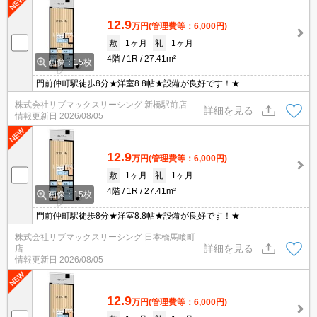
12.9
万円
(管理費等：6,000円)
敷
1ヶ月
礼
1ヶ月
4階
1R
27.41m²
画像：15枚
門前仲町駅徒歩8分★洋室8.8帖★設備が良好です！★
株式会社リブマックスリーシング 新橋駅前店
詳細を見る
情報更新日
2026/08/05
12.9
万円
(管理費等：6,000円)
敷
1ヶ月
礼
1ヶ月
4階
1R
27.41m²
画像：15枚
門前仲町駅徒歩8分★洋室8.8帖★設備が良好です！★
株式会社リブマックスリーシング 日本橋馬喰町
詳細を見る
店
情報更新日
2026/08/05
12.9
万円
(管理費等：6,000円)