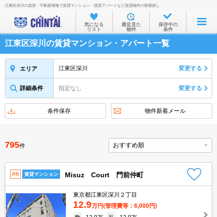
江東区深川の賃貸・不動産情報で賃貸マンション・賃貸アパートなど賃貸物件の部屋探し
お部屋を探す
気になる
最近見た
保存中の
リスト
物件
条件
沿線・駅から
江東区深川の賃貸マンション・アパート一覧
住所から
家賃相場から
江東区深川
変更する
エリア
通勤通学時間から
詳細条件
指定なし
変更する
物件特集から
条件保存
物件新着メール
不動産会社から
TOP
795
件
Misuz Court 門前仲町
PR
賃貸マンション
東京都江東区深川２丁目
12.9
万円
(管理費等：6,000円)