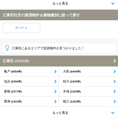
もっと見る
江東区牡丹の賃貸物件を建物種別に絞って探す
アパート
江東区にあるエリアで賃貸物件が見つかりました！
江東区
(33231件)
亀戸
大島
(4554件)
(4440件)
塩浜
枝川
(2050件)
(1939件)
東陽
木場
(1577件)
(1543件)
豊洲
猿江
(1431件)
(1422件)
もっと見る