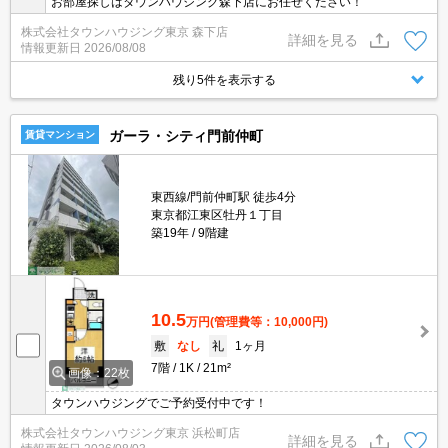
お部屋探しはタウンハウジング森下店にお任せください！
株式会社タウンハウジング東京 森下店
詳細を見る
情報更新日
2026/08/08
残り5件を表示する
ガーラ・シティ門前仲町
賃貸マンション
東西線/門前仲町駅 徒歩4分
東京都江東区牡丹１丁目
築19年
9階建
10.5
万円
(管理費等：10,000円)
敷
なし
礼
1ヶ月
7階
1K
21m²
画像：22枚
タウンハウジングでご予約受付中です！
株式会社タウンハウジング東京 浜松町店
詳細を見る