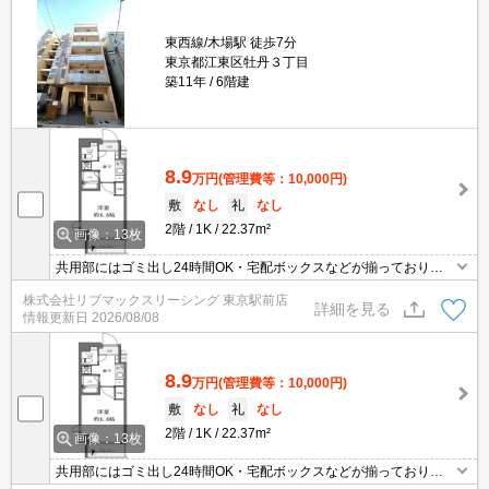
東西線/木場駅 徒歩7分
東京都江東区牡丹３丁目
築11年
6階建
8.9
万円
(管理費等：10,000円)
敷
なし
礼
なし
2階
1K
22.37m²
画像：13枚
共用部にはゴミ出し24時間OK・宅配ボックスなどが揃っておりま
す。収納はシューズボックス・クロゼットなど豊富なので、衣類や
株式会社リブマックスリーシング 東京駅前店
履き物の整理がしやすく便利です。室内設備は浴室乾燥機・洗面化
詳細を見る
情報更新日
2026/08/08
粧台などが揃っているので、快適に過ごしやすいお部屋になりま
す。間取りが1Kでよく自炊をする方にも嬉しい物件です。
8.9
万円
(管理費等：10,000円)
敷
なし
礼
なし
2階
1K
22.37m²
画像：13枚
共用部にはゴミ出し24時間OK・宅配ボックスなどが揃っておりま