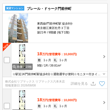
プレール・ドゥーク門前仲町
賃貸マンション
東西線/門前仲町駅 徒歩8分
東京都江東区牡丹３丁目
築21年
9階建 (地下1階)
18
万円
(管理費等：10,000円)
敷
1ヶ月
礼
1ヶ月
9階
1R
39.81m²
画像：19枚
☆駅近1K門前仲町駅徒歩8分☆通勤通学が便利☆モニター付きイン
ターホン・オートロックで設備充実☆
株式会社リブマックス リブマックス六本木店
詳細を見る
情報更新日
2026/08/08
18
万円
(管理費等：10,000円)
敷
1ヶ月
礼
1ヶ月