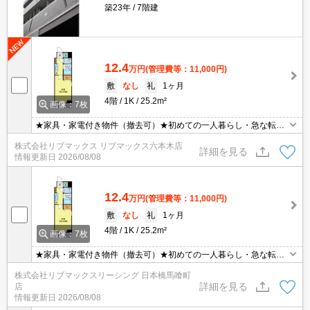
築23年
7階建
12.4
万円
(管理費等：11,000円)
敷
なし
礼
1ヶ月
4階
1K
25.2m²
画像：7枚
★家具・家電付き物件（撤去可）★初めての一人暮らし・急な転勤
などにオススメ★当社グループ管理のため諸条件相談可能となって
株式会社リブマックス リブマックス六本木店
おり、モバイルWiFiも無料でレンタル・初期費用クレジット支払可
詳細を見る
情報更新日
2026/08/08
能です♪土日祝日は混み合いますのでお早めにご予約ください。オン
ライン内覧・契約可能な為一度も来店せずとも問題ありません♪
12.4
万円
(管理費等：11,000円)
敷
なし
礼
1ヶ月
4階
1K
25.2m²
画像：7枚
★家具・家電付き物件（撤去可）★初めての一人暮らし・急な転勤
などにオススメ★当社グループ管理のため諸条件相談可能となって
株式会社リブマックスリーシング 日本橋馬喰町
おり、モバイルWiFiも無料でレンタル・初期費用クレジット支払可
詳細を見る
店
能です♪土日祝日は混み合いますのでお早めにご予約ください。オン
情報更新日
2026/08/08
ライン内覧・契約可能な為一度も来店せずとも問題ありません♪