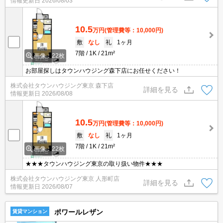
情報更新日
2026/08/03
10.5
万円
(管理費等：10,000円)
敷
なし
礼
1ヶ月
7階
1K
21m²
画像：22枚
お部屋探しはタウンハウジング森下店にお任せください！
株式会社タウンハウジング東京 森下店
詳細を見る
情報更新日
2026/08/08
10.5
万円
(管理費等：10,000円)
敷
なし
礼
1ヶ月
7階
1K
21m²
画像：22枚
★★★タウンハウジング東京の取り扱い物件★★★
株式会社タウンハウジング東京 人形町店
詳細を見る
情報更新日
2026/08/07
ポワールレザン
賃貸マンション