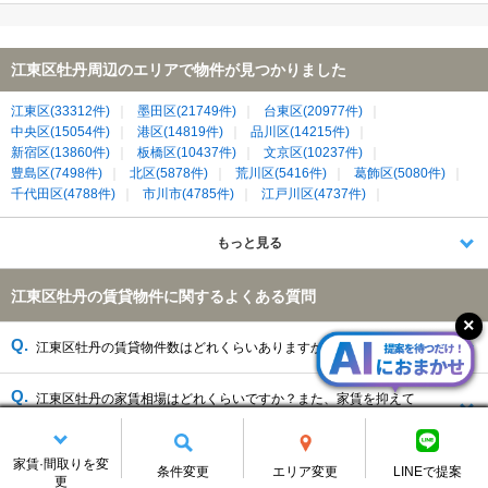
江東区牡丹周辺のエリアで物件が見つかりました
江東区(33312件)
墨田区(21749件)
台東区(20977件)
中央区(15054件)
港区(14819件)
品川区(14215件)
新宿区(13860件)
板橋区(10437件)
文京区(10237件)
豊島区(7498件)
北区(5878件)
荒川区(5416件)
葛飾区(5080件)
千代田区(4788件)
市川市(4785件)
江戸川区(4737件)
浦安市(1038件)
もっと見る
江東区牡丹の賃貸物件に関するよくある質問
江東区牡丹の賃貸物件数はどれくらいありますか？
江東区牡丹の家賃相場はどれくらいですか？また、家賃を抑えて
も物件はありますか。
家賃·間取りを変
条件変更
エリア変更
LINEで提案
更