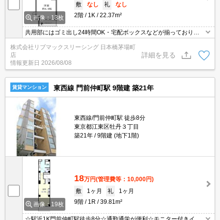
敷
なし
礼
なし
2階
1K
22.37m²
画像：13枚
共用部にはゴミ出し24時間OK・宅配ボックスなどが揃っておりま
す。収納はシューズボックス・クロゼットなど豊富なので、衣類や
株式会社リブマックスリーシング 日本橋茅場町
履き物の整理がしやすく便利です。室内設備は浴室乾燥機・洗面化
詳細を見る
店
粧台などが揃っているので、快適に過ごしやすいお部屋になりま
情報更新日
2026/08/08
す。間取りが1Kでよく自炊をする方にも嬉しい物件です。
東西線 門前仲町駅 9階建 築21年
賃貸マンション
東西線/門前仲町駅 徒歩8分
東京都江東区牡丹３丁目
築21年
9階建 (地下1階)
18
万円
(管理費等：10,000円)
敷
1ヶ月
礼
1ヶ月
9階
1R
39.81m²
画像：19枚
☆駅近1K門前仲町駅徒歩8分☆通勤通学が便利☆モニター付きイン