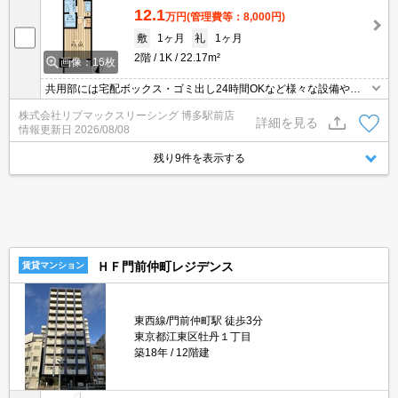
12.1
万円
(管理費等：8,000円)
敷
1ヶ月
礼
1ヶ月
2階
1K
22.17m²
画像：16枚
共用部には宅配ボックス・ゴミ出し24時間OKなど様々な設備やサ
ービスが揃っているので便利です。セキュリティ面は、オートロッ
株式会社リブマックスリーシング 博多駅前店
ク・TVインターホンなど充実しているので、防犯対策もばっちりで
詳細を見る
情報更新日
2026/08/08
す。収納はシューズボックス・クロゼットなど豊富なので、広々と
空間を利用することも可能です。定期的に管理人が巡回点検を行っ
残り9件を表示する
ています。
ＨＦ門前仲町レジデンス
賃貸マンション
東西線/門前仲町駅 徒歩3分
東京都江東区牡丹１丁目
築18年
12階建