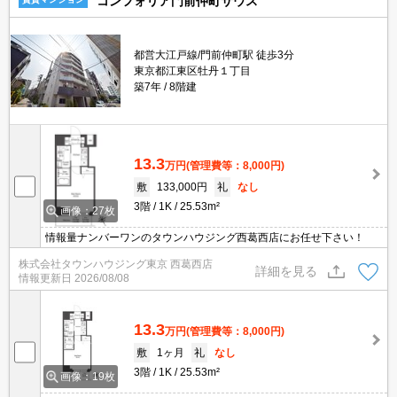
コンフォリア門前仲町サウス
都営大江戸線/門前仲町駅 徒歩3分
東京都江東区牡丹１丁目
築7年
8階建
13.3
万円
(管理費等：8,000円)
敷
133,000円
礼
なし
3階
1K
25.53m²
画像：27枚
情報量ナンバーワンのタウンハウジング西葛西店にお任せ下さい！
株式会社タウンハウジング東京 西葛西店
詳細を見る
情報更新日
2026/08/08
13.3
万円
(管理費等：8,000円)
敷
1ヶ月
礼
なし
3階
1K
25.53m²
画像：19枚