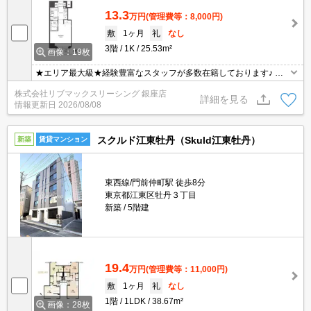
13.3
万円
(管理費等：8,000円)
敷
1ヶ月
礼
なし
3階
1K
25.53m²
画像：19枚
★エリア最大級★経験豊富なスタッフが多数在籍しております♪ 初
期費用クレジット支払可能！オンライン内覧・オンライン契約等弊
株式会社リブマックスリーシング 銀座店
社に一度も来店せずとも問題ありません♪弊社ではネットに掲載され
詳細を見る
情報更新日
2026/08/08
ている物件も全てご紹介可能になりますので気になる物件は全て申
し付けください★
スクルド江東牡丹（Skuld江東牡丹）
新築
賃貸マンション
東西線/門前仲町駅 徒歩8分
東京都江東区牡丹３丁目
新築
5階建
19.4
万円
(管理費等：11,000円)
敷
1ヶ月
礼
なし
1階
1LDK
38.67m²
画像：28枚