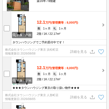
築16年
9階建
12.1
万円
(管理費等：8,000円)
敷
1ヶ月
礼
1ヶ月
2階
1K
22.17m²
画像：26枚
タウンハウジングでご予約受付中です！
株式会社タウンハウジング東京 浜松町店
詳細を見る
情報更新日
2026/08/08
12.1
万円
(管理費等：8,000円)
敷
1ヶ月
礼
1ヶ月
2階
1K
22.17m²
画像：17枚
★★★タウンハウジング東京の取り扱い物件★★★
株式会社タウンハウジング東京 人形町店
詳細を見る
情報更新日
2026/08/05