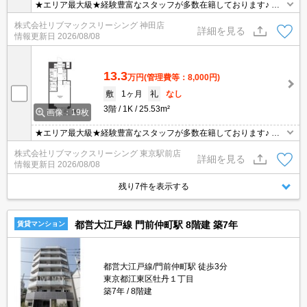
★エリア最大級★経験豊富なスタッフが多数在籍しております♪ 初
期費用クレジット支払可能！オンライン内覧・オンライン契約等弊
株式会社リブマックスリーシング 神田店
社に一度も来店せずとも問題ありません♪弊社ではネットに掲載され
詳細を見る
情報更新日
2026/08/08
ている物件も全てご紹介可能になりますので気になる物件は全て申
し付けください★
13.3
万円
(管理費等：8,000円)
敷
1ヶ月
礼
なし
3階
1K
25.53m²
画像：19枚
★エリア最大級★経験豊富なスタッフが多数在籍しております♪ 初
期費用クレジット支払可能！オンライン内覧・オンライン契約等弊
株式会社リブマックスリーシング 東京駅前店
社に一度も来店せずとも問題ありません♪弊社ではネットに掲載され
詳細を見る
情報更新日
2026/08/08
ている物件も全てご紹介可能になりますので気になる物件は全て申
し付けください★
残り7件を表示する
都営大江戸線 門前仲町駅 8階建 築7年
賃貸マンション
都営大江戸線/門前仲町駅 徒歩3分
東京都江東区牡丹１丁目
築7年
8階建