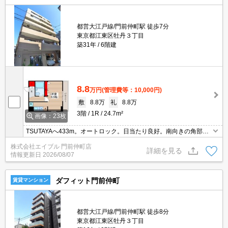
都営大江戸線/門前仲町駅 徒歩7分
東京都江東区牡丹３丁目
築31年
6階建
8.8
万円
(管理費等：10,000円)
敷
8.8万
礼
8.8万
3階
1R
24.7m²
画像：23枚
TSUTAYAへ433m。オートロック。日当たり良好。南向きの角部
屋。ＩＨ調理器付き。退去時の清掃費実費。契約金・家賃クレジッ
株式会社エイブル 門前仲町店
トカード払い可（ポイント還元あり）。快適な住環境。宅配ボック
詳細を見る
情報更新日
2026/08/07
スあり。
ダフィット門前仲町
賃貸マンション
都営大江戸線/門前仲町駅 徒歩8分
東京都江東区牡丹３丁目