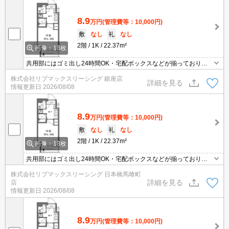
8.9
万円
(管理費等：10,000円)
敷
なし
礼
なし
2階
1K
22.37m²
画像：13枚
共用部にはゴミ出し24時間OK・宅配ボックスなどが揃っておりま
す。収納はシューズボックス・クロゼットなど豊富なので、衣類や
株式会社リブマックスリーシング 銀座店
履き物の整理がしやすく便利です。室内設備は浴室乾燥機・洗面化
詳細を見る
情報更新日
2026/08/08
粧台などが揃っているので、快適に過ごしやすいお部屋になりま
す。間取りが1Kでよく自炊をする方にも嬉しい物件です。
8.9
万円
(管理費等：10,000円)
敷
なし
礼
なし
2階
1K
22.37m²
画像：13枚
共用部にはゴミ出し24時間OK・宅配ボックスなどが揃っておりま
す。収納はシューズボックス・クロゼットなど豊富なので、衣類や
株式会社リブマックスリーシング 日本橋馬喰町
履き物の整理がしやすく便利です。室内設備は浴室乾燥機・洗面化
詳細を見る
店
粧台などが揃っているので、快適に過ごしやすいお部屋になりま
情報更新日
2026/08/08
す。間取りが1Kでよく自炊をする方にも嬉しい物件です。
8.9
万円
(管理費等：10,000円)