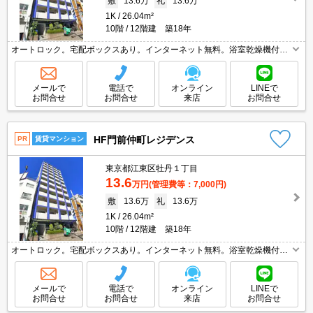
敷
13.6万
礼
13.6万
1K
26.04m²
10階
12階建 築18年
オートロック。宅配ボックスあり。インターネット無料。浴室乾燥機付。
洗面化粧台付き。ダブルロック、ディンプルキー。退去時、清掃費49,500
円(エアコン洗浄代含む)。10階角部屋。
メールで
電話で
オンライン
LINEで
お問合せ
お問合せ
来店
お問合せ
HF門前仲町レジデンス
PR
賃貸マンション
東京都江東区牡丹１丁目
13.6
万円
(管理費等：7,000円)
敷
13.6万
礼
13.6万
1K
26.04m²
10階
12階建 築18年
オートロック。宅配ボックスあり。インターネット無料。浴室乾燥機付。
洗面化粧台付き。ダブルロック、ディンプルキー。退去時、清掃費49,500
円(エアコン洗浄代含む)。10階角部屋。
メールで
電話で
オンライン
LINEで
お問合せ
お問合せ
来店
お問合せ