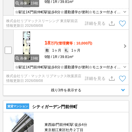
9階
1R
39.81m²
画像：19枚
☆駅近1K門前仲町駅徒歩8分☆通勤通学が便利☆モニター付きイン
ターホン・オートロックで設備充実☆
株式会社リブマックスリーシング 東京駅前店
詳細を見る
情報更新日
2026/08/08
18
万円
(管理費等：10,000円)
敷
1ヶ月
礼
1ヶ月
9階
1R
39.81m²
画像：19枚
☆駅近1K門前仲町駅徒歩8分☆通勤通学が便利☆モニター付きイン
ターホン・オートロックで設備充実☆
株式会社リブ・マックス リブマックス秋葉原店
詳細を見る
情報更新日
2026/08/08
残り3件を表示する
シティガーデン門前仲町
賃貸マンション
東西線/門前仲町駅 徒歩4分
東京都江東区牡丹２丁目