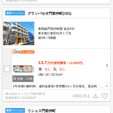
情報更新日
2026/08/08
グランパセオ門前仲町(101)
賃貸マンション
東西線/門前仲町駅 徒歩5分
東京都江東区牡丹１丁目
築3年
5階建
13.7
万円
(管理費等：12,000円)
敷
なし
礼
なし
1階
1K
25.51m²
画像：23枚
1年未満の解約時、違約金家賃+管理費の1ヶ月分発生。退去時、清
掃費49,500円(エアコン洗浄代含む)。プロジェクター兼照明付き。
株式会社エイブル 門前仲町店
浴室暖房乾燥機付。24時間ゴミ出し可。3路線利用できて通勤便
詳細を見る
情報更新日
2026/08/07
利。
リシェス門前仲町
賃貸マンション