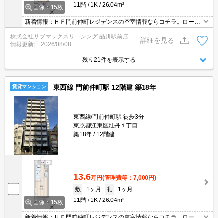
11階
1K
26.04m²
画像：15枚
新着情報：ＨＦ門前仲町レジデンスの空室情報ならコチラ。ローソ
ンストア100 江東牡丹一丁目店まで徒歩2分です。室内設備は洗面
株式会社リブマックスリーシング 品川駅前店
所独立・浴室乾燥機など豊富に揃っており、過ごしやすいお部屋に
詳細を見る
情報更新日
2026/08/08
なっております。毎日浴槽に浸かるなら、追い焚き機能で水道代を
節約しましょう。
残り21件を表示する
東西線 門前仲町駅 12階建 築18年
賃貸マンション
東西線/門前仲町駅 徒歩3分
東京都江東区牡丹１丁目
築18年
12階建
13.6
万円
(管理費等：7,000円)
敷
1ヶ月
礼
1ヶ月
11階
1K
26.04m²
画像：15枚
新着情報：ＨＦ門前仲町レジデンスの空室情報ならコチラ。ローソ