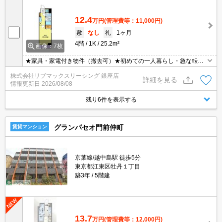
12.4
万円
(管理費等：11,000円)
敷
なし
礼
1ヶ月
4階
1K
25.2m²
画像：7枚
★家具・家電付き物件（撤去可）★初めての一人暮らし・急な転勤
などにオススメ★当社グループ管理のため諸条件相談可能となって
株式会社リブマックスリーシング 銀座店
おり、モバイルWiFiも無料でレンタル・初期費用クレジット支払可
詳細を見る
情報更新日
2026/08/08
能です♪土日祝日は混み合いますのでお早めにご予約ください。オン
ライン内覧・契約可能な為一度も来店せずとも問題ありません♪
残り6件を表示する
グランパセオ門前仲町
賃貸マンション
京葉線/越中島駅 徒歩5分
東京都江東区牡丹１丁目
築3年
5階建
13.7
万円
(管理費等：12,000円)