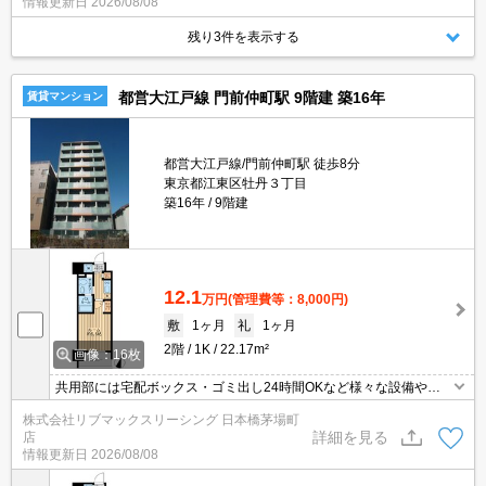
情報更新日
2026/08/08
節約しましょう。
残り3件を表示する
都営大江戸線 門前仲町駅 9階建 築16年
賃貸マンション
都営大江戸線/門前仲町駅 徒歩8分
東京都江東区牡丹３丁目
築16年
9階建
12.1
万円
(管理費等：8,000円)
敷
1ヶ月
礼
1ヶ月
2階
1K
22.17m²
画像：16枚
共用部には宅配ボックス・ゴミ出し24時間OKなど様々な設備やサ
ービスが揃っているので便利です。セキュリティ面は、オートロッ
株式会社リブマックスリーシング 日本橋茅場町
ク・TVインターホンなど充実しているので、防犯対策もばっちりで
詳細を見る
店
す。収納はシューズボックス・クロゼットなど豊富なので、広々と
情報更新日
2026/08/08
空間を利用することも可能です。定期的に管理人が巡回点検を行っ
ています。