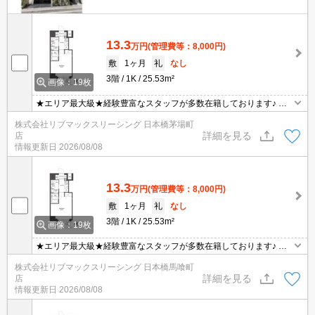
13.3
万円
(管理費等：8,000円)
敷
1ヶ月
礼
なし
3階
1K
25.53m²
画像：19枚
★エリア最大級★経験豊富なスタッフが多数在籍しております♪ 初
期費用クレジット支払可能！オンライン内覧・オンライン契約等弊
株式会社リブマックスリーシング 日本橋茅場町
社に一度も来店せずとも問題ありません♪弊社ではネットに掲載され
詳細を見る
店
ている物件も全てご紹介可能になりますので気になる物件は全て申
情報更新日
2026/08/08
し付けください★
13.3
万円
(管理費等：8,000円)
敷
1ヶ月
礼
なし
3階
1K
25.53m²
画像：19枚
★エリア最大級★経験豊富なスタッフが多数在籍しております♪ 初
期費用クレジット支払可能！オンライン内覧・オンライン契約等弊
株式会社リブマックスリーシング 日本橋馬喰町
社に一度も来店せずとも問題ありません♪弊社ではネットに掲載され
詳細を見る
店
ている物件も全てご紹介可能になりますので気になる物件は全て申
情報更新日
2026/08/08
し付けください★