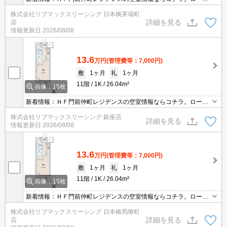
ンストア100 江東牡丹一丁目店まで徒歩2分です。室内設備は洗面
株式会社リブマックスリーシング 日本橋茅場町
所独立・浴室乾燥機など豊富に揃っており、過ごしやすいお部屋に
詳細を見る
店
なっております。毎日浴槽に浸かるなら、追い焚き機能で水道代を
情報更新日
2026/08/08
節約しましょう。
13.6
万円
(管理費等：7,000円)
敷
1ヶ月
礼
1ヶ月
11階
1K
26.04m²
画像：15枚
新着情報：ＨＦ門前仲町レジデンスの空室情報ならコチラ。ローソ
ンストア100 江東牡丹一丁目店まで徒歩2分です。室内設備は洗面
株式会社リブマックスリーシング 銀座店
所独立・浴室乾燥機など豊富に揃っており、過ごしやすいお部屋に
詳細を見る
情報更新日
2026/08/08
なっております。毎日浴槽に浸かるなら、追い焚き機能で水道代を
節約しましょう。
13.6
万円
(管理費等：7,000円)
敷
1ヶ月
礼
1ヶ月
11階
1K
26.04m²
画像：15枚
新着情報：ＨＦ門前仲町レジデンスの空室情報ならコチラ。ローソ
ンストア100 江東牡丹一丁目店まで徒歩2分です。室内設備は洗面
株式会社リブマックスリーシング 日本橋馬喰町
所独立・浴室乾燥機など豊富に揃っており、過ごしやすいお部屋に
詳細を見る
店
なっております。毎日浴槽に浸かるなら、追い焚き機能で水道代を