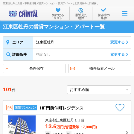
江東区牡丹の賃貸・不動産情報で賃貸マンション・賃貸アパートなど賃貸物件の部屋探し
お部屋を探す
気になる
最近見た
保存中の
リスト
物件
条件
沿線・駅から
江東区牡丹の賃貸マンション・アパート一覧
住所から
家賃相場から
江東区牡丹
変更する
エリア
通勤通学時間から
詳細条件
指定なし
変更する
物件特集から
条件保存
物件新着メール
不動産会社から
TOP
101
件
HF門前仲町レジデンス
PR
賃貸マンション
東京都江東区牡丹１丁目
13.6
万円
(管理費等：7,000円)