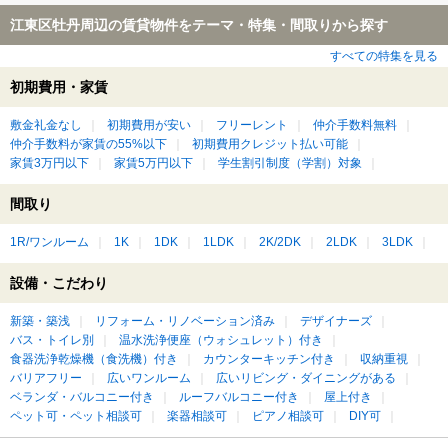
江東区牡丹周辺の賃貸物件をテーマ・特集・間取りから探す
すべての特集を見る
初期費用・家賃
敷金礼金なし
初期費用が安い
フリーレント
仲介手数料無料
仲介手数料が家賃の55%以下
初期費用クレジット払い可能
家賃3万円以下
家賃5万円以下
学生割引制度（学割）対象
間取り
1R/ワンルーム
1K
1DK
1LDK
2K/2DK
2LDK
3LDK
設備・こだわり
新築・築浅
リフォーム・リノベーション済み
デザイナーズ
バス・トイレ別
温水洗浄便座（ウォシュレット）付き
食器洗浄乾燥機（食洗機）付き
カウンターキッチン付き
収納重視
バリアフリー
広いワンルーム
広いリビング・ダイニングがある
ベランダ・バルコニー付き
ルーフバルコニー付き
屋上付き
ペット可・ペット相談可
楽器相談可
ピアノ相談可
DIY可