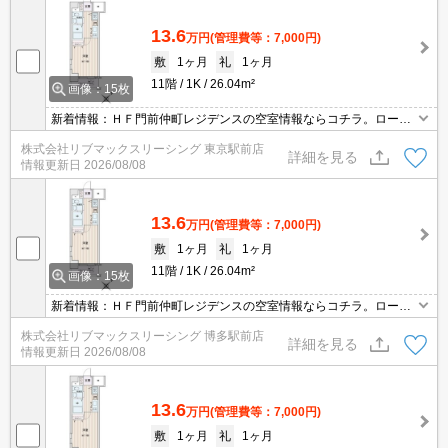
13.6
万円
(管理費等：7,000円)
敷
1ヶ月
礼
1ヶ月
11階
1K
26.04m²
画像：15枚
新着情報：ＨＦ門前仲町レジデンスの空室情報ならコチラ。ローソ
ンストア100 江東牡丹一丁目店まで徒歩2分です。室内設備は洗面
株式会社リブマックスリーシング 東京駅前店
所独立・浴室乾燥機など豊富に揃っており、過ごしやすいお部屋に
詳細を見る
情報更新日
2026/08/08
なっております。毎日浴槽に浸かるなら、追い焚き機能で水道代を
節約しましょう。
13.6
万円
(管理費等：7,000円)
敷
1ヶ月
礼
1ヶ月
11階
1K
26.04m²
画像：15枚
新着情報：ＨＦ門前仲町レジデンスの空室情報ならコチラ。ローソ
ンストア100 江東牡丹一丁目店まで徒歩2分です。室内設備は洗面
株式会社リブマックスリーシング 博多駅前店
所独立・浴室乾燥機など豊富に揃っており、過ごしやすいお部屋に
詳細を見る
情報更新日
2026/08/08
なっております。毎日浴槽に浸かるなら、追い焚き機能で水道代を
節約しましょう。
13.6
万円
(管理費等：7,000円)
敷
1ヶ月
礼
1ヶ月