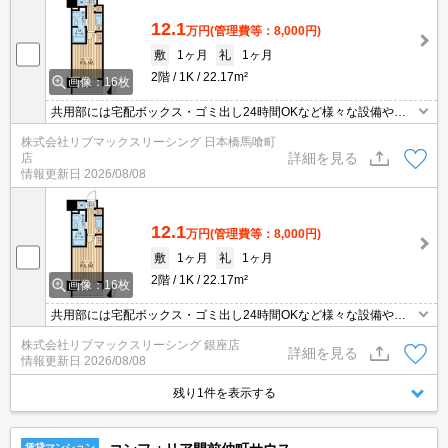
12.1
万円
(管理費等：8,000円)
敷
1ヶ月
礼
1ヶ月
2階
1K
22.17m²
画像：16枚
共用部には宅配ボックス・ゴミ出し24時間OKなど様々な設備やサ
ービスが揃っているので便利です。セキュリティ面は、オートロッ
株式会社リブマックスリーシング 日本橋馬喰町
ク・TVインターホンなど充実しているので、防犯対策もばっちりで
詳細を見る
店
す。収納はシューズボックス・クロゼットなど豊富なので、広々と
情報更新日
2026/08/08
空間を利用することも可能です。定期的に管理人が巡回点検を行っ
ています。
12.1
万円
(管理費等：8,000円)
敷
1ヶ月
礼
1ヶ月
2階
1K
22.17m²
画像：16枚
共用部には宅配ボックス・ゴミ出し24時間OKなど様々な設備やサ
ービスが揃っているので便利です。セキュリティ面は、オートロッ
株式会社リブマックスリーシング 銀座店
ク・TVインターホンなど充実しているので、防犯対策もばっちりで
詳細を見る
情報更新日
2026/08/08
す。収納はシューズボックス・クロゼットなど豊富なので、広々と
空間を利用することも可能です。定期的に管理人が巡回点検を行っ
残り1件を表示する
ています。
賃貸マンション