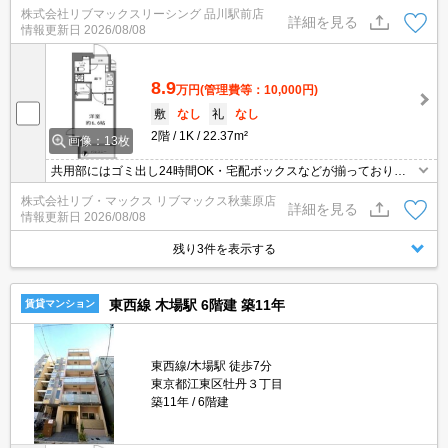
す。収納はシューズボックス・クロゼットなど豊富なので、衣類や
株式会社リブマックスリーシング 品川駅前店
履き物の整理がしやすく便利です。室内設備は浴室乾燥機・洗面化
詳細を見る
情報更新日
2026/08/08
粧台などが揃っているので、快適に過ごしやすいお部屋になりま
す。間取りが1Kでよく自炊をする方にも嬉しい物件です。
8.9
万円
(管理費等：10,000円)
敷
なし
礼
なし
2階
1K
22.37m²
画像：13枚
共用部にはゴミ出し24時間OK・宅配ボックスなどが揃っておりま
す。収納はシューズボックス・クロゼットなど豊富なので、衣類や
株式会社リブ・マックス リブマックス秋葉原店
履き物の整理がしやすく便利です。室内設備は浴室乾燥機・洗面化
詳細を見る
情報更新日
2026/08/08
粧台などが揃っているので、快適に過ごしやすいお部屋になりま
す。間取りが1Kでよく自炊をする方にも嬉しい物件です。
残り3件を表示する
東西線 木場駅 6階建 築11年
賃貸マンション
東西線/木場駅 徒歩7分
東京都江東区牡丹３丁目
築11年
6階建