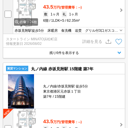
43.5
万円
(管理費等：--)
敷
1ヶ月
礼
1ヶ月
6階
1LDK+S
62.35m²
画像：24枚
赤坂見附駅徒歩5分 床暖房 食洗機 追焚 グリル付3口ガスコン
ロ ディスポーザー 宅配ロッカー
スタートライン MINATO浜松町店
詳細を見る
情報更新日
2026/08/02
残り6件を表示する
丸ノ内線 赤坂見附駅 15階建 築7年
賃貸マンション
丸ノ内線/赤坂見附駅 徒歩5分
東京都港区元赤坂１丁目
築7年
15階建
43.5
万円
(管理費等：--)