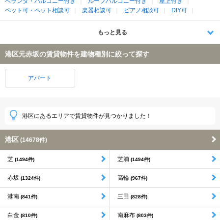
ベランダ・バルコニー付き
ルーフバルコニー付き
屋上付き
ペット可・ペット相談可
楽器相談可
ピアノ相談可
DIY可
もっと見る
港区元赤坂の賃貸物件を建物種別に絞って探す
アパート
港区にあるエリアで賃貸物件が見つかりました！
港区
(14678件)
芝
芝浦
(1494件)
(1494件)
赤坂
高輪
(1324件)
(967件)
港南
三田
(841件)
(828件)
白金
南麻布
(810件)
(803件)