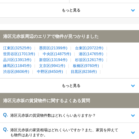
もっと見る
港区元赤坂周辺のエリアで物件が見つかりました
江東区(32525件)
墨田区(21399件)
台東区(20722件)
世田谷区(17013件)
中央区(14875件)
港区(14765件)
品川区(13913件)
新宿区(13194件)
杉並区(12617件)
練馬区(11845件)
文京区(9941件)
板橋区(9760件)
渋谷区(8606件)
中野区(8450件)
目黒区(8236件)
豊島区(7067件)
北区(5701件)
荒川区(4963件)
葛飾区(4862件)
千代田区(4688件)
江戸川区(4548件)
川崎市中原区(4119件)
もっと見る
港区元赤坂の賃貸物件に関するよくある質問
港区元赤坂の賃貸物件数はどれくらいありますか？
港区元赤坂の家賃相場はどれくらいですか？また、家賃を抑えて
も物件はありますか。