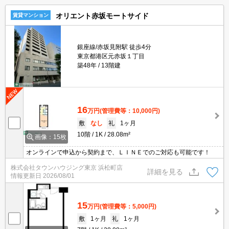
オリエント赤坂モートサイド
賃貸マンション
銀座線/赤坂見附駅 徒歩4分
東京都港区元赤坂１丁目
築48年
13階建
16
万円
(管理費等：10,000円)
敷
なし
礼
1ヶ月
10階
1K
28.08m²
画像：15枚
オンラインで申込から契約まで、ＬＩＮＥでのご対応も可能です！
株式会社タウンハウジング東京 浜松町店
詳細を見る
情報更新日
2026/08/01
15
万円
(管理費等：5,000円)
敷
1ヶ月
礼
1ヶ月