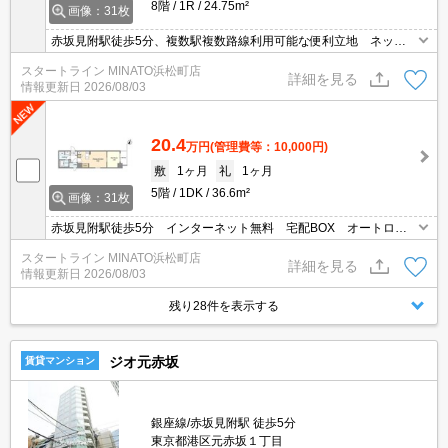
8階
1R
24.75m²
画像：31枚
赤坂見附駅徒歩5分、複数駅複数路線利用可能な便利立地 ネット
無料 追焚バス オートロック 宅配BOX
スタートライン MINATO浜松町店
詳細を見る
情報更新日
2026/08/03
20.4
万円
(管理費等：10,000円)
敷
1ヶ月
礼
1ヶ月
5階
1DK
36.6m²
画像：31枚
赤坂見附駅徒歩5分 インターネット無料 宅配BOX オートロッ
ク モニター付インターホン 洗浄便座
スタートライン MINATO浜松町店
詳細を見る
情報更新日
2026/08/03
残り28件を表示する
ジオ元赤坂
賃貸マンション
銀座線/赤坂見附駅 徒歩5分
東京都港区元赤坂１丁目