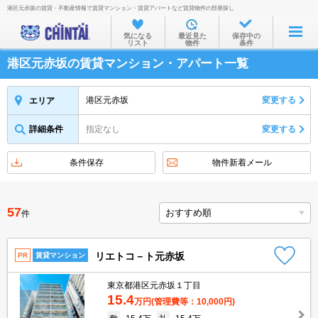
港区元赤坂の賃貸・不動産情報で賃貸マンション・賃貸アパートなど賃貸物件の部屋探し
お部屋を探す
気になる
最近見た
保存中の
リスト
物件
条件
沿線・駅から
港区元赤坂の賃貸マンション・アパート一覧
住所から
家賃相場から
港区元赤坂
変更する
エリア
通勤通学時間から
詳細条件
指定なし
変更する
物件特集から
条件保存
物件新着メール
不動産会社から
TOP
57
件
リエトコ－ト元赤坂
PR
賃貸マンション
東京都港区元赤坂１丁目
15.4
万円
(管理費等：10,000円)