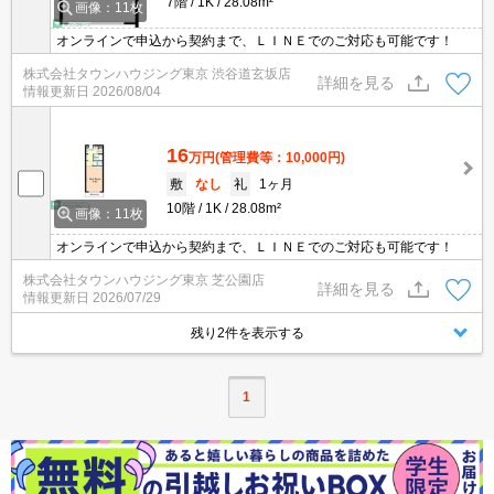
7階
1K
28.08m²
画像：11枚
オンラインで申込から契約まで、ＬＩＮＥでのご対応も可能です！
株式会社タウンハウジング東京 渋谷道玄坂店
詳細を見る
情報更新日
2026/08/04
16
万円
(管理費等：10,000円)
敷
なし
礼
1ヶ月
10階
1K
28.08m²
画像：11枚
オンラインで申込から契約まで、ＬＩＮＥでのご対応も可能です！
株式会社タウンハウジング東京 芝公園店
詳細を見る
情報更新日
2026/07/29
残り2件を表示する
1