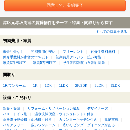
港区元赤坂周辺の賃貸物件をテーマ・特集・間取りから探す
すべての特集を見る
初期費用・家賃
敷金礼金なし
初期費用が安い
フリーレント
仲介手数料無料
仲介手数料が家賃の55%以下
初期費用クレジット払い可能
家賃3万円以下
家賃5万円以下
学生割引制度（学割）対象
間取り
1R/ワンルーム
1K
1DK
1LDK
2K/2DK
2LDK
3LDK
設備・こだわり
新築・築浅
リフォーム・リノベーション済み
デザイナーズ
バス・トイレ別
温水洗浄便座（ウォシュレット）付き
食器洗浄乾燥機（食洗機）付き
カウンターキッチン付き
収納重視
バリアフリー
広いワンルーム
広いリビング・ダイニングがある