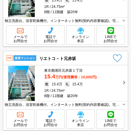
敷
15.4万
礼
15.4万
1R
24.75m²
8階
11階建 築20年
独立洗面台。浴室乾燥機付。インターネット無料(契約内容要確認)。宅配
ボックスあり。清掃費44,880円。エアコン洗浄代19,250円。
メールで
電話で
オンライン
LINEで
お問合せ
お問合せ
来店
お問合せ
リエトコ－ト元赤坂
PR
賃貸マンション
東京都港区元赤坂１丁目
15.4
万円
(管理費等：10,000円)
敷
15.4万
礼
15.4万
1R
24.75m²
8階
11階建 築20年
独立洗面台。浴室乾燥機付。インターネット無料(契約内容要確認)。宅配
ボックスあり。清掃費44,880円。エアコン洗浄代19,250円。
メールで
電話で
オンライン
LINEで
お問合せ
お問合せ
来店
お問合せ