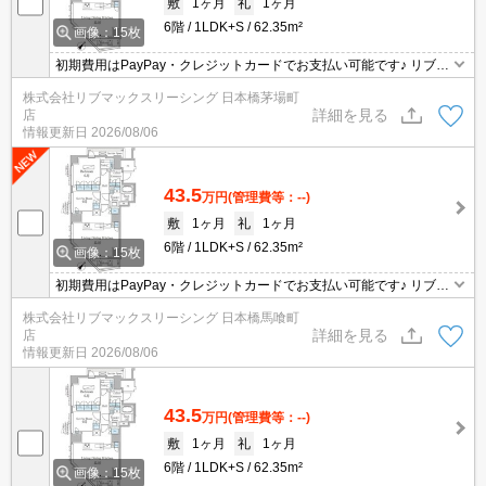
敷
1ヶ月
礼
1ヶ月
6階
1LDK+S
62.35m²
画像：15枚
初期費用はPayPay・クレジットカードでお支払い可能です♪ リブマ
ックスなら仲介手数料が賃料の55％でお得です♪ 沿線や近隣エリア
株式会社リブマックスリーシング 日本橋茅場町
の物件もまとめてご紹介いたします。ぜひお問合せ下さい☆
詳細を見る
店
情報更新日
2026/08/06
43.5
万円
(管理費等：--)
敷
1ヶ月
礼
1ヶ月
6階
1LDK+S
62.35m²
画像：15枚
初期費用はPayPay・クレジットカードでお支払い可能です♪ リブマ
ックスなら仲介手数料が賃料の55％でお得です♪ 沿線や近隣エリア
株式会社リブマックスリーシング 日本橋馬喰町
の物件もまとめてご紹介いたします。ぜひお問合せ下さい☆
詳細を見る
店
情報更新日
2026/08/06
43.5
万円
(管理費等：--)
敷
1ヶ月
礼
1ヶ月
6階
1LDK+S
62.35m²
画像：15枚