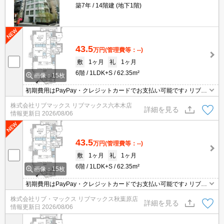
築7年
14階建 (地下1階)
43.5
万円
(管理費等：--)
敷
1ヶ月
礼
1ヶ月
6階
1LDK+S
62.35m²
画像：15枚
初期費用はPayPay・クレジットカードでお支払い可能です♪ リブマ
ックスなら仲介手数料が賃料の55％でお得です♪ 沿線や近隣エリア
株式会社リブマックス リブマックス六本木店
の物件もまとめてご紹介いたします。ぜひお問合せ下さい☆
詳細を見る
情報更新日
2026/08/06
43.5
万円
(管理費等：--)
敷
1ヶ月
礼
1ヶ月
6階
1LDK+S
62.35m²
画像：15枚
初期費用はPayPay・クレジットカードでお支払い可能です♪ リブマ
ックスなら仲介手数料が賃料の55％でお得です♪ 沿線や近隣エリア
株式会社リブ・マックス リブマックス秋葉原店
の物件もまとめてご紹介いたします。ぜひお問合せ下さい☆
詳細を見る
情報更新日
2026/08/06