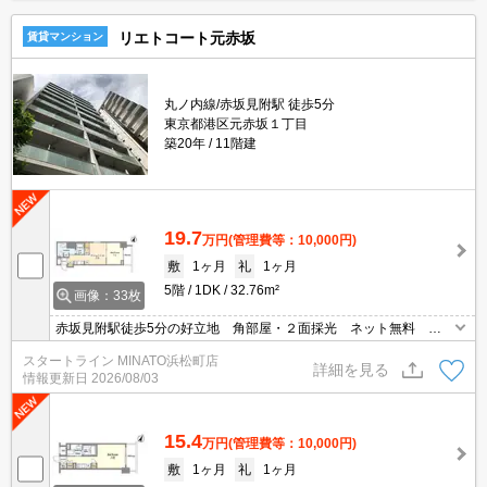
リエトコート元赤坂
賃貸マンション
丸ノ内線/赤坂見附駅 徒歩5分
東京都港区元赤坂１丁目
築20年
11階建
19.7
万円
(管理費等：10,000円)
敷
1ヶ月
礼
1ヶ月
5階
1DK
32.76m²
画像：33枚
赤坂見附駅徒歩5分の好立地 角部屋・２面採光 ネット無料 オ
ートロック 宅配ボックス エアコン設置有
スタートライン MINATO浜松町店
詳細を見る
情報更新日
2026/08/03
15.4
万円
(管理費等：10,000円)
敷
1ヶ月
礼
1ヶ月