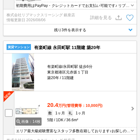
初期費用はPayPay・クレジットカードでお支払い可能です♪ リブマ
ックスなら仲介手数料が賃料の55％でお得です♪ 沿線や近隣エリア
株式会社リブマックスリーシング 銀座店
の物件もまとめてご紹介いたします。ぜひお問合せ下さい☆
詳細を見る
情報更新日
2026/08/06
残り3件を表示する
有楽町線 永田町駅 11階建 築20年
賃貸マンション
有楽町線/永田町駅 徒歩6分
東京都港区元赤坂１丁目
築20年
11階建
20.4
万円
(管理費等：10,000円)
敷
1ヶ月
礼
1ヶ月
5階
1DK
36.6m²
画像：14枚
エリア最大級経験豊富なスタッフ多数在籍しております♪お探しのエ
リアや希望駅付近での店舗のご予約も承ります！オンライン内見・