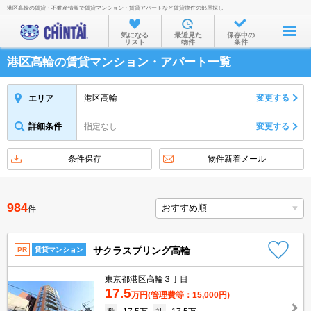
港区高輪の賃貸・不動産情報で賃貸マンション・賃貸アパートなど賃貸物件の部屋探し
お部屋を探す
気になる
最近見た
保存中の
リスト
物件
条件
沿線・駅から
港区高輪の賃貸マンション・アパート一覧
住所から
家賃相場から
港区高輪
変更する
エリア
通勤通学時間から
詳細条件
指定なし
変更する
物件特集から
条件保存
物件新着メール
不動産会社から
TOP
984
件
サクラスプリング高輪
PR
賃貸マンション
東京都港区高輪３丁目
17.5
万円
(管理費等：15,000円)