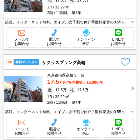
敷
17.5万
礼
17.5万
1R
32.29m²
2階
11階建 築4年
築浅。インターネット無料。エイブル女子割で仲介手数料家賃の0.55ヶ月
分より10％ＯＦＦ。ペット応相談。画像の家具小物は付いていません。6
ヶ月未満の解約時、違約金家賃+管理費の1ヶ月分発生。
メールで
電話で
オンライン
LINEで
お問合せ
お問合せ
来店
お問合せ
サクラスプリング高輪
PR
賃貸マンション
東京都港区高輪３丁目
17.5
万円
(管理費等：15,000円)
敷
17.5万
礼
17.5万
1R
32.29m²
2階
11階建 築4年
築浅。インターネット無料。エイブル女子割で仲介手数料家賃の0.55ヶ月
分より10％ＯＦＦ。ペット応相談。画像の家具小物は付いていません。6
ヶ月未満の解約時、違約金家賃+管理費の1ヶ月分発生。
メールで
電話で
オンライン
LINEで
お問合せ
お問合せ
来店
お問合せ