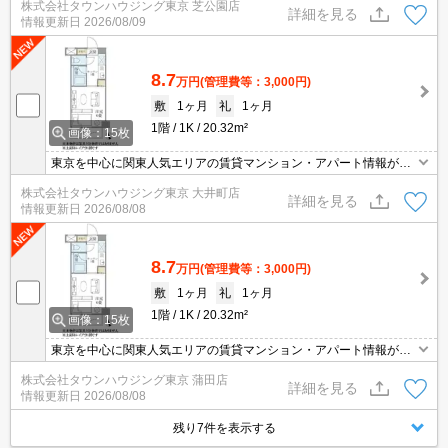
株式会社タウンハウジング東京 芝公園店
詳細を見る
情報更新日
2026/08/09
8.7
万円
(管理費等：3,000円)
敷
1ヶ月
礼
1ヶ月
1階
1K
20.32m²
画像：15枚
東京を中心に関東人気エリアの賃貸マンション・アパート情報が豊
富！ 直営140店舗以上の 独自のネットワークで最適なマンション・
株式会社タウンハウジング東京 大井町店
アパートをお探しします！
詳細を見る
情報更新日
2026/08/08
8.7
万円
(管理費等：3,000円)
敷
1ヶ月
礼
1ヶ月
1階
1K
20.32m²
画像：15枚
東京を中心に関東人気エリアの賃貸マンション・アパート情報が豊
富！創業46年 直営140店舗以上の 独自のネットワークで最適なマン
株式会社タウンハウジング東京 蒲田店
ション・アパートをお探しします！
詳細を見る
情報更新日
2026/08/08
残り7件を表示する