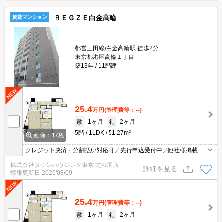
ＲＥＧＺＥ白金高輪
賃貸マンション
都営三田線/白金高輪駅 徒歩2分
東京都港区高輪１丁目
築13年
11階建
25.4
万円
(管理費等：--)
敷
1ヶ月
礼
2ヶ月
5階
1LDK
51.27m²
画像：17枚
クレジット決済・分割払い対応可／先行申込受付中／他社様掲載物
件もまとめてご案内可能／専任物件多数あり
株式会社タウンハウジング東京 芝公園店
詳細を見る
情報更新日
2026/08/09
25.4
万円
(管理費等：--)
敷
1ヶ月
礼
2ヶ月