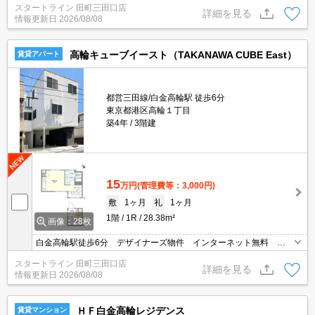
スタートライン 田町三田口店
詳細を見る
情報更新日
2026/08/08
高輪キューブイースト（TAKANAWA CUBE East）
賃貸アパート
都営三田線/白金高輪駅 徒歩6分
東京都港区高輪１丁目
築4年
3階建
15
万円
(管理費等：3,000円)
敷
1ヶ月
礼
1ヶ月
1階
1R
28.38m²
画像：28枚
白金高輪駅徒歩6分 デザイナーズ物件 インターネット無料 追
焚 独立洗面台 浴室乾燥機 メゾネット
スタートライン 田町三田口店
詳細を見る
情報更新日
2026/08/08
ＨＦ白金高輪レジデンス
賃貸マンション