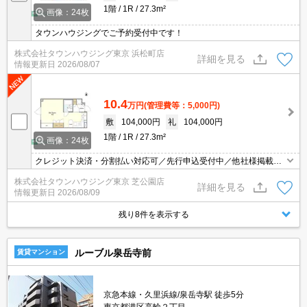
1階
1R
27.3m²
画像：24枚
タウンハウジングでご予約受付中です！
株式会社タウンハウジング東京 浜松町店
詳細を見る
情報更新日
2026/08/07
10.4
万円
(管理費等：5,000円)
敷
104,000円
礼
104,000円
1階
1R
27.3m²
画像：24枚
クレジット決済・分割払い対応可／先行申込受付中／他社様掲載物
件もまとめてご案内可能／専任物件多数あり
株式会社タウンハウジング東京 芝公園店
詳細を見る
情報更新日
2026/08/09
残り8件を表示する
ルーブル泉岳寺前
賃貸マンション
京急本線・久里浜線/泉岳寺駅 徒歩5分