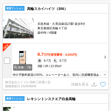
高輪スカイハイツ（306）
賃貸マンション
京急本線・久里浜線/品川駅 徒歩9分
東京都港区高輪４丁目
築49年
4階建
8.7
万円
(管理費等：8,000円)
敷
8.7万
礼
8.7万
3階
1R
22.95m²
画像：7枚
仲介手数料家賃の55%。エレベーターあり。室内に洗濯機置場あ
り。エアコン1基付き。浴室はシャワーのみ。内見予約受付中。
株式会社エイブル 田町三田通り店
詳細を見る
情報更新日
2026/08/09
レキシントンスクエア白金高輪
賃貸マンション