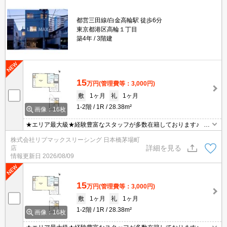
都営三田線/白金高輪駅 徒歩6分
東京都港区高輪１丁目
築4年
3階建
15
万円
(管理費等：3,000円)
敷
1ヶ月
礼
1ヶ月
1-2階
1R
28.38m²
画像：16枚
★エリア最大級★経験豊富なスタッフが多数在籍しております♪ 初
期費用クレジット支払可能！オンライン内覧・オンライン契約等弊
株式会社リブマックスリーシング 日本橋茅場町
社に一度も来店せずとも問題ありません♪弊社ではネットに掲載され
詳細を見る
店
ている物件も全てご紹介可能になりますので気になる物件は全て申
情報更新日
2026/08/09
し付けください★
15
万円
(管理費等：3,000円)
敷
1ヶ月
礼
1ヶ月
1-2階
1R
28.38m²
画像：16枚