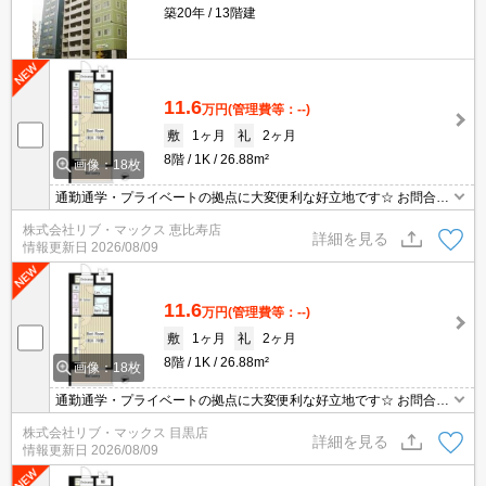
築20年
13階建
11.6
万円
(管理費等：--)
敷
1ヶ月
礼
2ヶ月
8階
1K
26.88m²
画像：18枚
通勤通学・プライベートの拠点に大変便利な好立地です☆ お問合せ
物件のほかにもネット非掲載や空き予定など豊富な物件からご紹介
株式会社リブ・マックス 恵比寿店
いたします。お気軽にお問い合わせください☆
詳細を見る
情報更新日
2026/08/09
11.6
万円
(管理費等：--)
敷
1ヶ月
礼
2ヶ月
8階
1K
26.88m²
画像：18枚
通勤通学・プライベートの拠点に大変便利な好立地です☆ お問合せ
物件のほかにもネット非掲載や空き予定など豊富な物件からご紹介
株式会社リブ・マックス 目黒店
いたします。お気軽にお問い合わせください☆
詳細を見る
情報更新日
2026/08/09