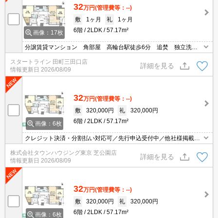
32
万円
(管理費等：--)
敷
1ヶ月
礼
1ヶ月
6階
2LDK
57.17m²
画像：17枚
分譲賃貸マンション 角部屋 高輪台駅徒歩6分 追焚 独立洗面
台 床暖房 オートロック
スタートライン 田町三田口店
詳細を見る
情報更新日
2026/08/09
32
万円
(管理費等：--)
敷
320,000円
礼
320,000円
6階
2LDK
57.17m²
画像：6枚
クレジット決済・分割払い対応可／先行申込受付中／他社様掲載物
件もまとめてご案内可能／専任物件多数あり
株式会社タウンハウジング東京 芝公園店
詳細を見る
情報更新日
2026/08/09
32
万円
(管理費等：--)
敷
320,000円
礼
320,000円
6階
2LDK
57.17m²
画像：6枚