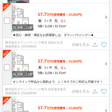
17.7
万円
(管理費等：15,000円)
敷
1ヶ月
礼
なし
5階
1LDK
31.51m²
画像：23枚
★安心・納得・満足なお部屋探しは、タウンハウジングへ★
株式会社タウンハウジング東京 自由が丘店
詳細を見る
情報更新日
2026/08/08
17.7
万円
(管理費等：15,000円)
敷
1ヶ月
礼
なし
5階
1LDK
31.51m²
画像：23枚
オンラインで申込から契約まで、ＬＩＮＥでのご対応も可能です！
株式会社タウンハウジング東京 渋谷道玄坂店
詳細を見る
情報更新日
2026/08/08
17.7
万円
(管理費等：15,000円)