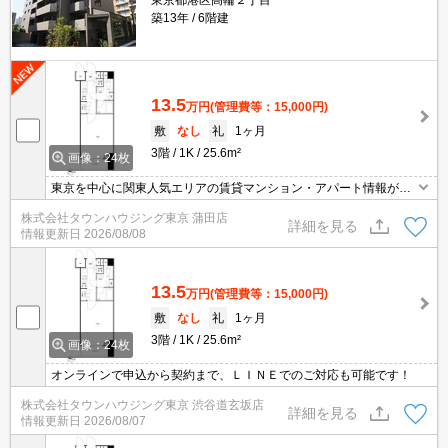
東京都港区高輪２丁目
築13年
6階建
13.5
万円
(管理費等：15,000円)
敷
なし
礼
1ヶ月
3階
1K
25.6m²
画像：24枚
東京を中心に関東人気エリアの賃貸マンション・アパート情報が豊
富！創業45年 直営140店舗以上の 独自のネットワークで最適なマン
株式会社タウンハウジング東京 蒲田店
ション・アパートをお探しします！
詳細を見る
情報更新日
2026/08/08
13.5
万円
(管理費等：15,000円)
敷
なし
礼
1ヶ月
3階
1K
25.6m²
画像：24枚
オンラインで申込から契約まで、ＬＩＮＥでのご対応も可能です！
株式会社タウンハウジング東京 渋谷道玄坂店
詳細を見る
情報更新日
2026/08/07