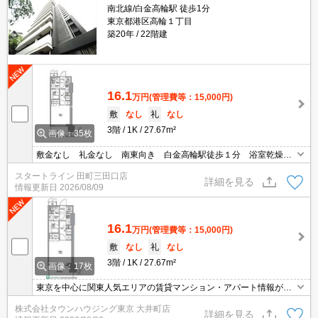
南北線/白金高輪駅 徒歩1分
東京都港区高輪１丁目
築20年
22階建
16.1
万円
(管理費等：15,000円)
敷
なし
礼
なし
3階
1K
27.67m²
画像：35枚
敷金なし 礼金なし 南東向き 白金高輪駅徒歩１分 浴室乾燥
機 追焚 独立洗面台 グリル ２口コンロ
スタートライン 田町三田口店
詳細を見る
情報更新日
2026/08/09
16.1
万円
(管理費等：15,000円)
敷
なし
礼
なし
3階
1K
27.67m²
画像：17枚
東京を中心に関東人気エリアの賃貸マンション・アパート情報が豊
富！ 直営140店舗以上の 独自のネットワークで最適なマンション・
株式会社タウンハウジング東京 大井町店
アパートをお探しします！
詳細を見る