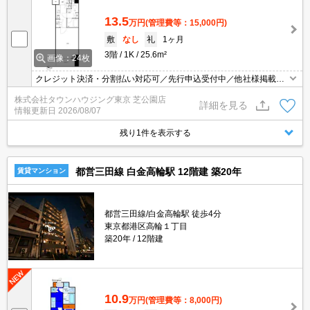
13.5
万円
(管理費等：15,000円)
敷
なし
礼
1ヶ月
3階
1K
25.6m²
画像：24枚
クレジット決済・分割払い対応可／先行申込受付中／他社様掲載物
件もまとめてご案内可能／専任物件多数あり
株式会社タウンハウジング東京 芝公園店
詳細を見る
情報更新日
2026/08/07
残り1件を表示する
都営三田線 白金高輪駅 12階建 築20年
賃貸マンション
都営三田線/白金高輪駅 徒歩4分
東京都港区高輪１丁目
築20年
12階建
10.9
万円
(管理費等：8,000円)