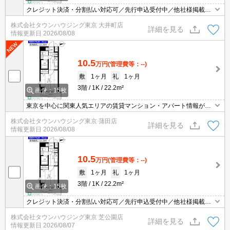
クレジット決済・分割払い対応可／先行申込受付中／他社様掲載物
件もまとめてご案内可能／専任物件多数あり
株式会社タウンハウジング東京 大井町店
詳細を見る
情報更新日
2026/08/08
10.5
万円
(管理費等：--)
敷
1ヶ月
礼
1ヶ月
3階
1K
22.2m²
画像：15枚
東京を中心に関東人気エリアの賃貸マンション・アパート情報が豊
富！創業46年 直営140店舗以上の 独自のネットワークで最適なマン
株式会社タウンハウジング東京 蒲田店
ション・アパートをお探しします！
詳細を見る
情報更新日
2026/08/08
10.5
万円
(管理費等：--)
敷
1ヶ月
礼
1ヶ月
3階
1K
22.2m²
画像：15枚
クレジット決済・分割払い対応可／先行申込受付中／他社様掲載物
件もまとめてご案内可能／専任物件多数あり
株式会社タウンハウジング東京 芝公園店
詳細を見る
情報更新日
2026/08/07