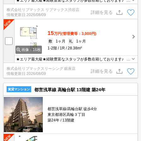
★エリア最大級★経験豊富なスタッフが多数在籍しております♪ 初
期費用クレジット支払可能！オンライン内覧・オンライン契約等弊
株式会社リブマックス リブマックス渋谷店
社に一度も来店せずとも問題ありません♪弊社ではネットに掲載され
詳細を見る
情報更新日
2026/08/09
ている物件も全てご紹介可能になりますので気になる物件は全て申
し付けください★
15
万円
(管理費等：3,000円)
敷
1ヶ月
礼
1ヶ月
1-2階
1R
28.38m²
画像：16枚
★エリア最大級★経験豊富なスタッフが多数在籍しております♪ 初
期費用クレジット支払可能！オンライン内覧・オンライン契約等弊
株式会社リブマックスリーシング 銀座店
社に一度も来店せずとも問題ありません♪弊社ではネットに掲載され
詳細を見る
情報更新日
2026/08/09
ている物件も全てご紹介可能になりますので気になる物件は全て申
し付けください★
都営浅草線 高輪台駅 13階建 築24年
賃貸マンション
都営浅草線/高輪台駅 徒歩4分
東京都港区高輪３丁目
築24年
13階建