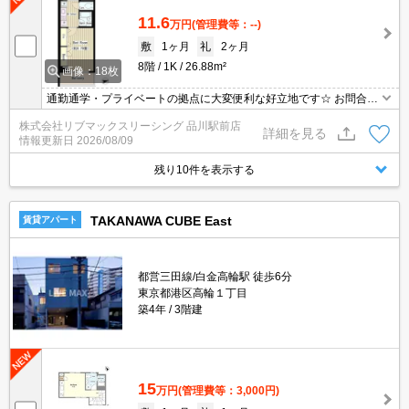
11.6
万円
(管理費等：--)
敷
1ヶ月
礼
2ヶ月
8階
1K
26.88m²
画像：18枚
通勤通学・プライベートの拠点に大変便利な好立地です☆ お問合せ
物件のほかにもネット非掲載や空き予定など豊富な物件からご紹介
株式会社リブマックスリーシング 品川駅前店
いたします。お気軽にお問い合わせください☆
詳細を見る
情報更新日
2026/08/09
残り10件を表示する
TAKANAWA CUBE East
賃貸アパート
都営三田線/白金高輪駅 徒歩6分
東京都港区高輪１丁目
築4年
3階建
15
万円
(管理費等：3,000円)