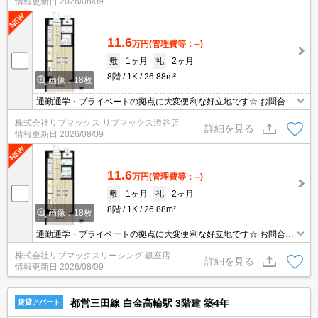
情報更新日
2026/08/09
11.6
万円
(管理費等：--)
敷
1ヶ月
礼
2ヶ月
8階
1K
26.88m²
画像：18枚
通勤通学・プライベートの拠点に大変便利な好立地です☆ お問合せ
物件のほかにもネット非掲載や空き予定など豊富な物件からご紹介
株式会社リブマックス リブマックス渋谷店
いたします。お気軽にお問い合わせください☆
詳細を見る
情報更新日
2026/08/09
11.6
万円
(管理費等：--)
敷
1ヶ月
礼
2ヶ月
8階
1K
26.88m²
画像：18枚
通勤通学・プライベートの拠点に大変便利な好立地です☆ お問合せ
物件のほかにもネット非掲載や空き予定など豊富な物件からご紹介
株式会社リブマックスリーシング 銀座店
いたします。お気軽にお問い合わせください☆
詳細を見る
情報更新日
2026/08/09
都営三田線 白金高輪駅 3階建 築4年
賃貸アパート