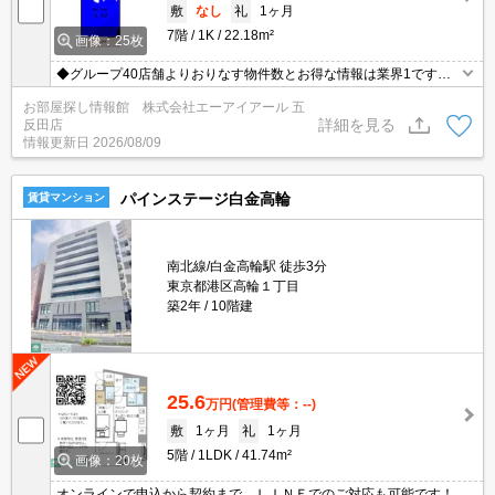
敷
なし
礼
1ヶ月
7階
1K
22.18m²
画像：25枚
◆グループ40店舗よりおりなす物件数とお得な情報は業界1です◆
仲介手数料無料物件有◆保証人様不要◆礼金敷金0物件多数有◆お
お部屋探し情報館 株式会社エーアイアール 五
電話ご連絡即ご対応致します◆【0120-772-074】迄！
詳細を見る
反田店
情報更新日
2026/08/09
パインステージ白金高輪
賃貸マンション
南北線/白金高輪駅 徒歩3分
東京都港区高輪１丁目
築2年
10階建
25.6
万円
(管理費等：--)
敷
1ヶ月
礼
1ヶ月
5階
1LDK
41.74m²
画像：20枚
オンラインで申込から契約まで、ＬＩＮＥでのご対応も可能です！