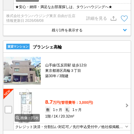
★安心・納得・満足なお部屋探しは、タウンハウジングへ★
株式会社タウンハウジング東京 自由が丘店
詳細を見る
情報更新日
2026/08/08
残り1件を表示する
ブランシェ高輪
賃貸マンション
山手線/五反田駅 徒歩12分
東京都港区高輪３丁目
築30年
3階建
8.7
万円
(管理費等：3,000円)
敷
1ヶ月
礼
1ヶ月
1階
1K
20.32m²
画像：15枚
クレジット決済・分割払い対応可／先行申込受付中／他社様掲載物
件もまとめてご案内可能／専任物件多数あり