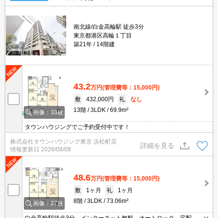
南北線/白金高輪駅 徒歩3分
東京都港区高輪１丁目
築21年
14階建
43.2
万円
(管理費等：15,000円)
敷
432,000円
礼
なし
13階
3LDK
69.9m²
画像：33枚
タウンハウジングでご予約受付中です！
株式会社タウンハウジング東京 浜松町店
詳細を見る
情報更新日
2026/08/08
48.6
万円
(管理費等：15,000円)
敷
1ヶ月
礼
1ヶ月
8階
3LDK
73.06m²
画像：27枚