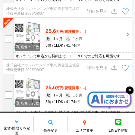
株式会社タウンハウジング東京 渋谷道玄坂店
詳細を見る
情報更新日
2026/08/07
25.6
万円
(管理費等：--)
敷
1ヶ月
礼
1ヶ月
5階
1LDK
41.74m²
画像：20枚
オンラインで申込から契約まで、ＬＩＮＥでのご対応も可能です！
株式会社タウンハウジング東京 渋谷道玄坂店
詳細を見る
情報更新日
2026/08/07
25.6
万円
(管理費等：--)
敷
1ヶ月
礼
1ヶ月
5階
1LDK
41.74m²
画像：20枚
クレジット決済・分割払い対応可／先行申込受付中／他社様掲載物
件もまとめてご案内可能／専任物件多数あり
株式会社タウンハウジング東京 芝公園店
詳細を見る
情報更新日
2026/08/07
家賃·間取りを変
条件変更
エリア変更
LINEで提案
更