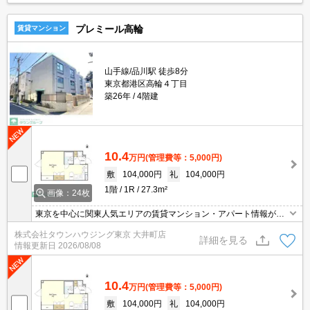
プレミール高輪
賃貸マンション
山手線/品川駅 徒歩8分
東京都港区高輪４丁目
築26年
4階建
10.4
万円
(管理費等：5,000円)
敷
104,000円
礼
104,000円
1階
1R
27.3m²
画像：24枚
東京を中心に関東人気エリアの賃貸マンション・アパート情報が豊
富！ 直営140店舗以上の 独自のネットワークで最適なマンション・
株式会社タウンハウジング東京 大井町店
アパートをお探しします！
詳細を見る
情報更新日
2026/08/08
10.4
万円
(管理費等：5,000円)
敷
104,000円
礼
104,000円