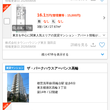
情報更新日
2026/08/08
16.1
万円
(管理費等：15,000円)
敷
なし
礼
なし
3階
1K
27.67m²
画像：17枚
東京を中心に関東人気エリアの賃貸マンション・アパート情報が豊
富！創業46年 直営140店舗以上の 独自のネットワークで最適なマン
株式会社タウンハウジング東京 蒲田店
ション・アパートをお探しします！
詳細を見る
情報更新日
2026/08/08
残り47件を表示する
ザ・パークハウスアーバンス高輪
賃貸マンション
都営浅草線/高輪台駅 徒歩6分
東京都港区高輪３丁目
築14年
12階建