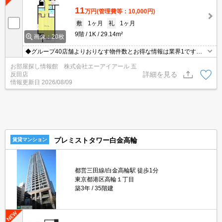
11
万円
(管理費等：10,000円)
敷
1ヶ月
礼
1ヶ月
9階
1K
29.14m²
画像：20枚
◆グループ40店舗よりおりなす物件数とお得な情報は業界1です◆
仲介手数料無料物件有◆保証人様不要◆礼金敷金0物件多数有◆お
お部屋探し情報館 株式会社エーアイアール 五
電話ご連絡即ご対応致します◆【0120772074】迄！
詳細を見る
反田店
情報更新日
2026/08/09
プレミストタワー白金高輪
賃貸マンション
都営三田線/白金高輪駅 徒歩1分
東京都港区高輪１丁目
築3年
35階建