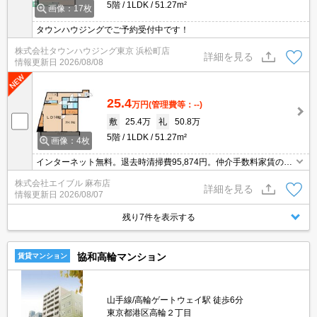
5階
1LDK
51.27m²
画像：17枚
タウンハウジングでご予約受付中です！
株式会社タウンハウジング東京 浜松町店
詳細を見る
情報更新日
2026/08/08
25.4
万円
(管理費等：--)
敷
25.4万
礼
50.8万
5階
1LDK
51.27m²
画像：4枚
インターネット無料。退去時清掃費95,874円。仲介手数料家賃の0.
55ヵ月分。エアコン洗浄代実費。1年未満の解約時、違約金1ヶ月分
株式会社エイブル 麻布店
発生。駐輪場登録料1,100円要。
詳細を見る
情報更新日
2026/08/07
残り7件を表示する
協和高輪マンション
賃貸マンション
山手線/高輪ゲートウェイ駅 徒歩6分
東京都港区高輪２丁目