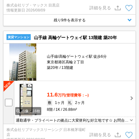
期費用クレジット支払可能！オンライン内覧・オンライン契約等弊
株式会社リブ・マックス 目黒店
社に一度も来店せずとも問題ありません♪弊社ではネットに掲載され
詳細を見る
情報更新日
2026/08/09
ている物件も全てご紹介可能になりますので気になる物件は全て申
し付けください★
残り9件を表示する
山手線 高輪ゲートウェイ駅 13階建 築20年
賃貸マンション
山手線/高輪ゲートウェイ駅 徒歩6分
東京都港区高輪２丁目
築20年
13階建
11.6
万円
(管理費等：--)
敷
1ヶ月
礼
2ヶ月
8階
1K
26.88m²
画像：18枚
通勤通学・プライベートの拠点に大変便利な好立地です☆ お問合せ
物件のほかにもネット非掲載や空き予定など豊富な物件からご紹介
株式会社リブマックスリーシング 日本橋茅場町
いたします。お気軽にお問い合わせください☆
詳細を見る
店