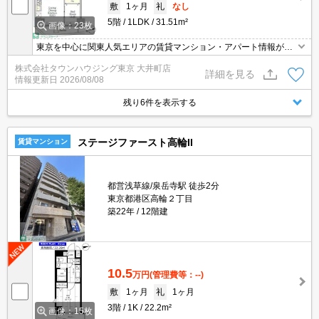
敷
1ヶ月
礼
なし
5階
1LDK
31.51m²
画像：23枚
東京を中心に関東人気エリアの賃貸マンション・アパート情報が豊
富！ 直営140店舗以上の 独自のネットワークで最適なマンション・
株式会社タウンハウジング東京 大井町店
アパートをお探しします！
詳細を見る
情報更新日
2026/08/08
残り6件を表示する
ステージファースト高輪II
賃貸マンション
都営浅草線/泉岳寺駅 徒歩2分
東京都港区高輪２丁目
築22年
12階建
10.5
万円
(管理費等：--)
敷
1ヶ月
礼
1ヶ月
3階
1K
22.2m²
画像：15枚