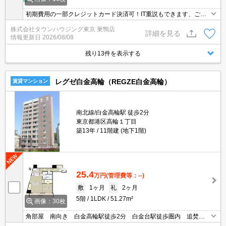
初期費用の一部クレジットカード決済可！IT重説もできます、ご相
談ください。オンライン内見相談可能！お電話ください。
株式会社タウンハウジング東京 巣鴨店
詳細を見る
情報更新日
2026/08/08
残り13件を表示する
レグゼ白金高輪（REGZE白金高輪）
賃貸マンション
南北線/白金高輪駅 徒歩2分
東京都港区高輪１丁目
築13年
11階建 (地下1階)
25.4
万円
(管理費等：--)
敷
1ヶ月
礼
2ヶ月
5階
1LDK
51.27m²
画像：30枚
角部屋 南向き 白金高輪駅徒歩2分 白金台駅徒歩圏内 追焚
浴室乾燥機 ガスコンロ3口