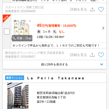
白金高輪駅徒歩3分 インターネット無料 オートロック 宅配ボ
ックス 南向き 3口コンロ 独立洗面台
スタートライン 田町三田口店
詳細を見る
情報更新日
2026/08/08
45
万円
(管理費等：15,000円)
敷
1ヶ月
礼
なし
13階
3LDK
69.9m²
画像：18枚
オンラインで申込から契約まで、ＬＩＮＥでのご対応も可能です！
株式会社タウンハウジング東京 渋谷道玄坂店
詳細を見る
情報更新日
2026/08/07
残り26件を表示する
Ｌａ Ｐｅｒｌａ Ｔａｋａｎａｗａ
賃貸マンション
都営浅草線/高輪台駅 徒歩5分
東京都港区高輪３丁目
築2年
11階建