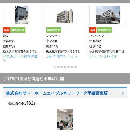
新着
掲載物件有
掲載物件有
新着
掲載物件有
貸家
マンション
マンション
宇都宮駅
宇都宮駅
宇都宮駅
徒歩15分
徒歩15分
徒歩15分
栃木県宇都宮市今泉５丁目
栃木県宇都宮市今泉５丁目
栃木県宇都宮市今泉５丁目
今泉ガレージ付き戸建
仮）今泉マンション
アーバンプレイス
て
宇都宮市周辺が得意な不動産店舗
株式会社サトーホームエイブルネットワーク宇都宮東店
482
掲載物件数:
件