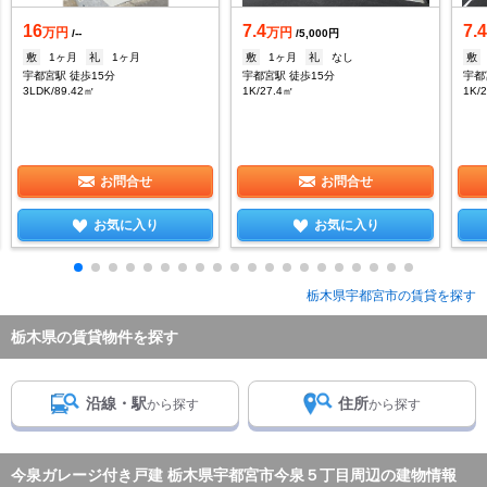
16
7.4
7.
万円
万円
/--
/5,000円
敷
1ヶ月
礼
1ヶ月
敷
1ヶ月
礼
なし
敷
宇都宮駅 徒歩15分
宇都宮駅 徒歩15分
宇都
3LDK/89.42㎡
1K/27.4㎡
1K/
お問合せ
お問合せ
お気に入り
お気に入り
栃木県宇都宮市の賃貸を探す
栃木県の賃貸物件を探す
沿線・駅
住所
から探す
から探す
今泉ガレージ付き戸建 栃木県宇都宮市今泉５丁目周辺の建物情報