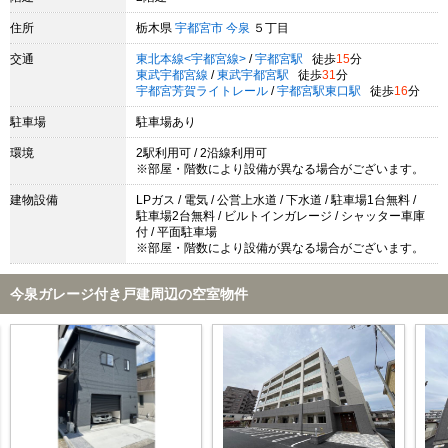
住所
栃木県
宇都宮市
今泉
５丁目
交通
東北本線<宇都宮線>
/
宇都宮駅
徒歩
15
分
東武宇都宮線
/
東武宇都宮駅
徒歩
31
分
宇都宮芳賀ライトレール
/
宇都宮駅東口駅
徒歩
16
分
駐車場
駐車場あり
環境
2駅利用可 / 2沿線利用可
※部屋・階数により設備が異なる場合がございます。
建物設備
LPガス / 電気 / 公営上水道 / 下水道 / 駐車場1台無料 /
駐車場2台無料 / ビルトインガレージ / シャッター車庫
付 / 平面駐車場
※部屋・階数により設備が異なる場合がございます。
今泉ガレージ付き戸建周辺の空室物件