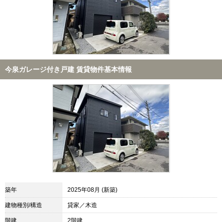
今泉ガレージ付き戸建 賃貸物件基本情報
築年
2025年08月 (新築)
建物種別/構造
貸家／木造
階建
2階建