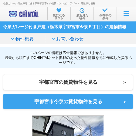
今泉ガレージ付き戸建（栃木県宇都宮市）の賃貸マンション･アパート･部屋探し情報
お部屋を探す
気になる
最近見た
保存中の
リスト
物件
条件
沿線・駅から
今泉ガレージ付き戸建（栃木県宇都宮市今泉５丁目）の建物情報
住所から
物件概要
お問い合わせ
家賃相場から
通勤通学時間から
このページの情報は広告情報ではありません。
過去から現在までCHINTAIネット掲載のあった物件情報を元に作成した参考ペ
ージです。
物件特集から
不動産会社から
宇都宮市の賃貸物件を見る
＞
TOP
宇都宮市今泉の賃貸物件を見る
＞