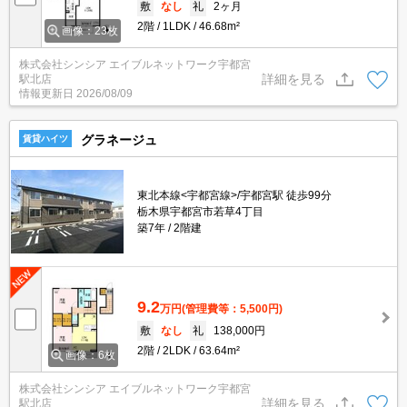
敷
なし
礼
2ヶ月
2階
1LDK
46.68m²
画像：23枚
株式会社シンシア エイブルネットワーク宇都宮
詳細を見る
駅北店
情報更新日
2026/08/09
グラネージュ
賃貸ハイツ
東北本線<宇都宮線>/宇都宮駅 徒歩99分
栃木県宇都宮市若草4丁目
築7年
2階建
9.2
万円
(管理費等：5,500円)
敷
なし
礼
138,000円
2階
2LDK
63.64m²
画像：6枚
株式会社シンシア エイブルネットワーク宇都宮
詳細を見る
駅北店