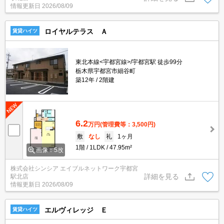
情報更新日
2026/08/09
ロイヤルテラス Ａ
賃貸ハイツ
東北本線<宇都宮線>/宇都宮駅 徒歩99分
栃木県宇都宮市細谷町
築12年
2階建
6.2
万円
(管理費等：3,500円)
敷
なし
礼
1ヶ月
1階
1LDK
47.95m²
画像：5枚
株式会社シンシア エイブルネットワーク宇都宮
詳細を見る
駅北店
情報更新日
2026/08/09
エルヴィレッジ Ｅ
賃貸ハイツ