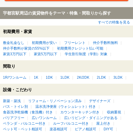
宇都宮駅周辺の賃貸物件をテーマ・特集・間取りから探す
すべての特集を見る
初期費用・家賃
敷金礼金なし
初期費用が安い
フリーレント
仲介手数料無料
仲介手数料が家賃の55%以下
初期費用クレジット払い可能
家賃3万円以下
家賃5万円以下
学生割引制度（学割）対象
間取り
1R/ワンルーム
1K
1DK
1LDK
2K/2DK
2LDK
3LDK
設備・こだわり
新築・築浅
リフォーム・リノベーション済み
デザイナーズ
バス・トイレ別
温水洗浄便座（ウォシュレット）付き
食器洗浄乾燥機（食洗機）付き
カウンターキッチン付き
収納重視
バリアフリー
広いワンルーム
広いリビング・ダイニングがある
ベランダ・バルコニー付き
ルーフバルコニー付き
屋上付き
ペット可・ペット相談可
楽器相談可
ピアノ相談可
DIY可