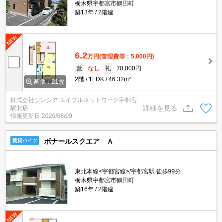
栃木県宇都宮市鶴田町
築13年
2階建
6.2
万円
(管理費等：5,000円)
敷
なし
礼
70,000円
2階
1LDK
46.32m²
画像：21枚
株式会社シンシア エイブルネットワーク宇都宮
詳細を見る
駅北店
情報更新日
2026/08/09
ボナールスクエア Ａ
賃貸ハイツ
東北本線<宇都宮線>/宇都宮駅 徒歩99分
栃木県宇都宮市鶴田町
築16年
2階建