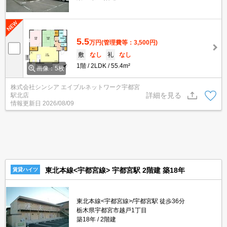
5.5
万円
(管理費等：3,500円)
敷
なし
礼
なし
1階
2LDK
55.4m²
画像：5枚
株式会社シンシア エイブルネットワーク宇都宮
詳細を見る
駅北店
情報更新日
2026/08/09
東北本線<宇都宮線> 宇都宮駅 2階建 築18年
賃貸ハイツ
東北本線<宇都宮線>/宇都宮駅 徒歩36分
栃木県宇都宮市越戸1丁目
築18年
2階建