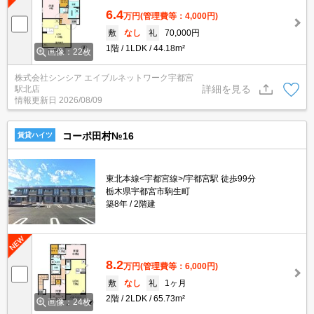
6.4
万円
(管理費等：4,000円)
敷
なし
礼
70,000円
1階
1LDK
44.18m²
画像：22枚
株式会社シンシア エイブルネットワーク宇都宮
詳細を見る
駅北店
情報更新日
2026/08/09
コーポ田村№16
賃貸ハイツ
東北本線<宇都宮線>/宇都宮駅 徒歩99分
栃木県宇都宮市駒生町
築8年
2階建
8.2
万円
(管理費等：6,000円)
敷
なし
礼
1ヶ月
2階
2LDK
65.73m²
画像：24枚