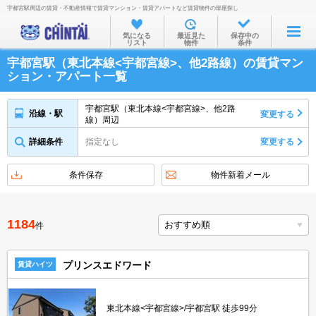
宇都宮駅周辺の賃貸・不動産情報で賃貸マンション・賃貸アパートなど賃貸物件の部屋探し
お部屋を探す
気になる
最近見た
保存中の
リスト
物件
条件
沿線・駅から
宇都宮駅（東北本線<宇都宮線>、他2路線）の賃貸マン
住所から
ション・アパート一覧
家賃相場から
宇都宮駅（東北本線<宇都宮線>、他2路
沿線・駅
変更する
線）周辺
通勤通学時間から
詳細条件
指定なし
変更する
物件特集から
不動産会社から
条件保存
物件新着メール
TOP
1184
件
プリンスエドワード
賃貸ハイツ
東北本線<宇都宮線>/宇都宮駅 徒歩99分