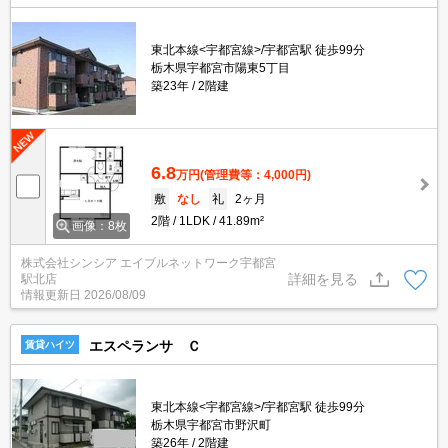
東北本線<宇都宮線>/宇都宮駅 徒歩99分
栃木県宇都宮市陽東5丁目
築23年
2階建
6.8
万円
(管理費等：4,000円)
敷
なし
礼
2ヶ月
2階
1LDK
41.89m²
画像：8枚
株式会社シンシア エイブルネットワーク宇都宮
詳細を見る
駅北店
情報更新日
2026/08/09
エスペランサ Ｃ
賃貸ハイツ
東北本線<宇都宮線>/宇都宮駅 徒歩99分
栃木県宇都宮市野沢町
築26年
2階建