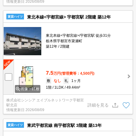
情報更新日
2026/08/09
東北本線<宇都宮線> 宇都宮駅 2階建 築12年
賃貸ハイツ
東北本線<宇都宮線>/宇都宮駅 徒歩31分
栃木県宇都宮市簗瀬町
築12年
2階建
7.5
万円
(管理費等：4,500円)
敷
なし
礼
1ヶ月
1階
1LDK
49.44m²
画像：11枚
株式会社シンシア エイブルネットワーク宇都宮
詳細を見る
駅北店
情報更新日
2026/08/09
東武宇都宮線 南宇都宮駅 3階建 築13年
賃貸ハイツ