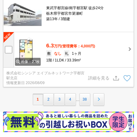
東武宇都宮線/南宇都宮駅 徒歩24分
栃木県宇都宮市簗瀬町
築13年
3階建
6.3
万円
(管理費等：4,000円)
敷
なし
礼
1ヶ月
1階
1LDK
33.39m²
画像：27枚
株式会社シンシア エイブルネットワーク宇都宮
詳細を見る
駅北店
情報更新日
2026/08/09
1
2
3
4
38
…