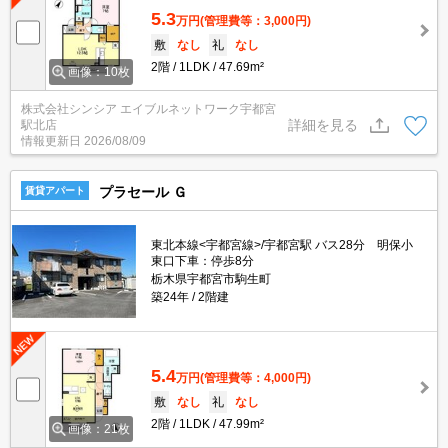
5.3
万円
(管理費等：3,000円)
敷
なし
礼
なし
2階
1LDK
47.69m²
画像：10枚
株式会社シンシア エイブルネットワーク宇都宮
詳細を見る
駅北店
情報更新日
2026/08/09
プラセール Ｇ
賃貸アパート
東北本線<宇都宮線>/宇都宮駅 バス28分 明保小
東口下車：停歩8分
栃木県宇都宮市駒生町
築24年
2階建
5.4
万円
(管理費等：4,000円)
敷
なし
礼
なし
2階
1LDK
47.99m²
画像：21枚