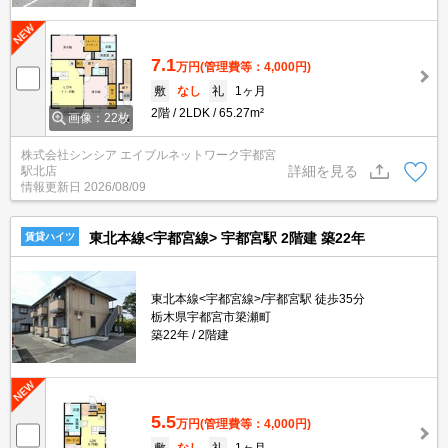
7.1
万円
(管理費等：4,000円)
敷
なし
礼
1ヶ月
2階
2LDK
65.27m²
画像：22枚
株式会社シンシア エイブルネットワーク宇都宮
詳細を見る
駅北店
情報更新日
2026/08/09
東北本線<宇都宮線> 宇都宮駅 2階建 築22年
賃貸ハイツ
東北本線<宇都宮線>/宇都宮駅 徒歩35分
栃木県宇都宮市簗瀬町
築22年
2階建
5.5
万円
(管理費等：4,000円)
敷
なし
礼
1ヶ月