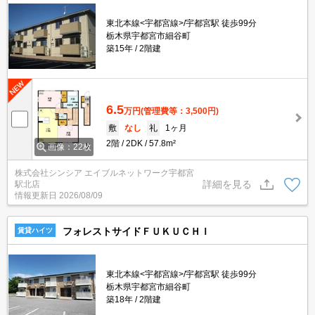
東北本線<宇都宮線>/宇都宮駅 徒歩99分
栃木県宇都宮市細谷町
築15年
2階建
6.5
万円
(管理費等：3,500円)
敷
なし
礼
1ヶ月
2階
2DK
57.8m²
画像：22枚
株式会社シンシア エイブルネットワーク宇都宮
詳細を見る
駅北店
情報更新日
2026/08/09
フォレストサイドＦＵＫＵＣＨＩ
賃貸ハイツ
東北本線<宇都宮線>/宇都宮駅 徒歩99分
栃木県宇都宮市細谷町
築18年
2階建