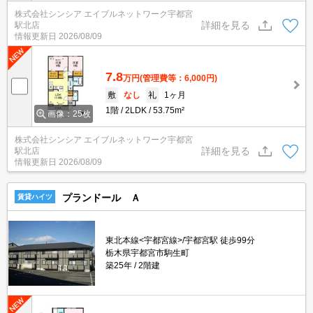
株式会社シンシア エイブルネットワーク宇都宮
詳細を見る
駅北店
情報更新日
2026/08/09
7.8
万円
(管理費等：6,000円)
敷
なし
礼
1ヶ月
1階
2LDK
53.75m²
画像：25枚
株式会社シンシア エイブルネットワーク宇都宮
詳細を見る
駅北店
情報更新日
2026/08/09
プランドール Ａ
賃貸ハイツ
東北本線<宇都宮線>/宇都宮駅 徒歩99分
栃木県宇都宮市駒生町
築25年
2階建