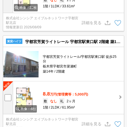
1階
1LDK
33.61m²
画像：22枚
株式会社シンシア エイブルネットワーク宇都宮
詳細を見る
駅北店
情報更新日
2026/08/09
宇都宮芳賀ライトレール 宇都宮駅東口駅 2階建 築14年
賃貸ハイツ
宇都宮芳賀ライトレール/宇都宮駅東口駅 徒歩25
分
栃木県宇都宮市簗瀬町
築14年
2階建
8.8
万円
(管理費等：5,000円)
敷
なし
礼
2ヶ月
1階
2LDK
61.95m²
画像：8枚
株式会社シンシア エイブルネットワーク宇都宮
詳細を見る
駅北店