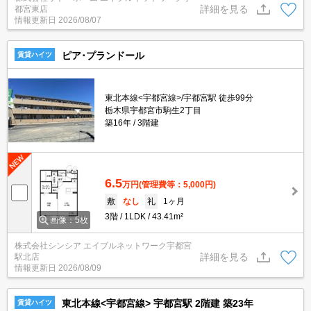
詳細を見る
都宮東店
情報更新日
2026/08/07
ピア･プランドール
賃貸ハイツ
東北本線<宇都宮線>/宇都宮駅 徒歩99分
栃木県宇都宮市駒生2丁目
築16年
3階建
6.5
万円
(管理費等：5,000円)
敷
なし
礼
1ヶ月
3階
1LDK
43.41m²
画像：5枚
株式会社シンシア エイブルネットワーク宇都宮
詳細を見る
駅北店
情報更新日
2026/08/09
東北本線<宇都宮線> 宇都宮駅 2階建 築23年
賃貸ハイツ