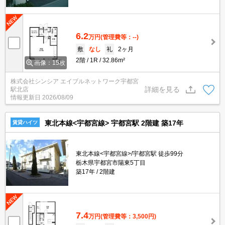
6.2
万円
(管理費等：--)
敷
なし
礼
2ヶ月
2階
1R
32.86m²
画像：15枚
株式会社シンシア エイブルネットワーク宇都宮
詳細を見る
駅北店
情報更新日
2026/08/09
東北本線<宇都宮線> 宇都宮駅 2階建 築17年
賃貸ハイツ
東北本線<宇都宮線>/宇都宮駅 徒歩99分
栃木県宇都宮市陽東5丁目
築17年
2階建
7.4
万円
(管理費等：3,500円)