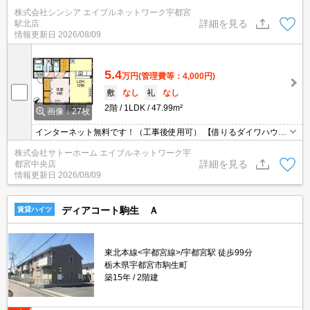
株式会社シンシア エイブルネットワーク宇都宮
詳細を見る
駅北店
情報更新日
2026/08/09
5.4
万円
(管理費等：4,000円)
敷
なし
礼
なし
2階
1LDK
47.99m²
画像：27枚
インターネット無料です！（工事後使用可） 【借りるダイワハウス
D-room】駐車場１台つき。対面キッチンでお料理しながら会話も楽
株式会社サトーホーム エイブルネットワーク宇
しめます！ウォークインクローゼットで収納スペースも確保！イン
詳細を見る
都宮中央店
ターネット使い放題（Wi-Fiのみ・電波の状況は現地をご確認くださ
情報更新日
2026/08/09
い）
ディアコート駒生 Ａ
賃貸ハイツ
東北本線<宇都宮線>/宇都宮駅 徒歩99分
栃木県宇都宮市駒生町
築15年
2階建