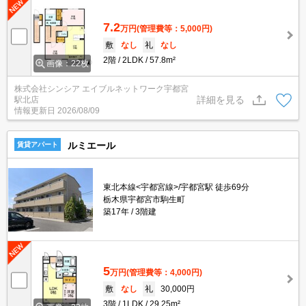
7.2
万円
(管理費等：5,000円)
敷
なし
礼
なし
2階
2LDK
57.8m²
画像：22枚
株式会社シンシア エイブルネットワーク宇都宮
詳細を見る
駅北店
情報更新日
2026/08/09
ルミエール
賃貸アパート
東北本線<宇都宮線>/宇都宮駅 徒歩69分
栃木県宇都宮市駒生町
築17年
3階建
5
万円
(管理費等：4,000円)
敷
なし
礼
30,000円
3階
1LDK
29.25m²