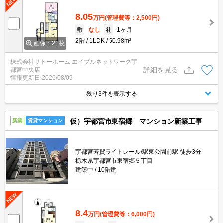
8.05
万円
(管理費等：2,500円)
敷
なし
礼
1ヶ月
2階
1LDK
50.98m²
画像：21枚
株式会社サトーホーム エイブルネットワーク宇
詳細を見る
都宮中央店
情報更新日
2026/08/09
残り3件を表示する
仮）宇都宮市東宿郷 マンション新築工事
新築
賃貸マンション
宇都宮芳賀ライトレール/駅東公園前駅 徒歩3分
栃木県宇都宮市東宿郷５丁目
建築中
10階建
8.4
万円
(管理費等：6,000円)