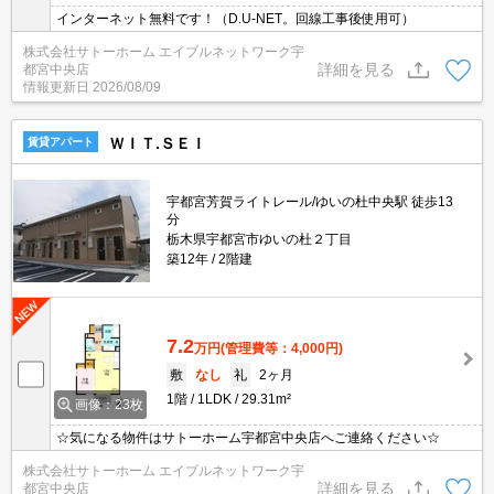
インターネット無料です！（D.U-NET。回線工事後使用可）
株式会社サトーホーム エイブルネットワーク宇
詳細を見る
都宮中央店
情報更新日
2026/08/09
ＷＩＴ.ＳＥＩ
賃貸アパート
宇都宮芳賀ライトレール/ゆいの杜中央駅 徒歩13
分
栃木県宇都宮市ゆいの杜２丁目
築12年
2階建
7.2
万円
(管理費等：4,000円)
敷
なし
礼
2ヶ月
1階
1LDK
29.31m²
画像：23枚
☆気になる物件はサトーホーム宇都宮中央店へご連絡ください☆
株式会社サトーホーム エイブルネットワーク宇
詳細を見る
都宮中央店