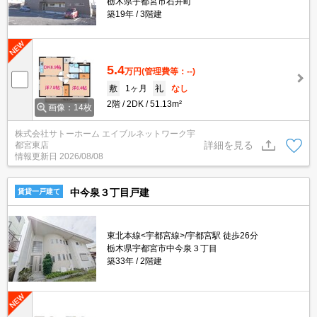
栃木県宇都宮市石井町
築19年
3階建
5.4
万円
(管理費等：--)
敷
1ヶ月
礼
なし
2階
2DK
51.13m²
画像：14枚
株式会社サトーホーム エイブルネットワーク宇
詳細を見る
都宮東店
情報更新日
2026/08/08
中今泉３丁目戸建
賃貸一戸建て
東北本線<宇都宮線>/宇都宮駅 徒歩26分
栃木県宇都宮市中今泉３丁目
築33年
2階建