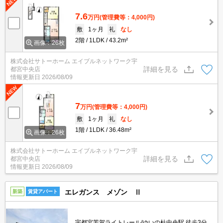
7.6
万円
(管理費等：4,000円)
敷
1ヶ月
礼
なし
2階
1LDK
43.2m²
画像：26枚
株式会社サトーホーム エイブルネットワーク宇
詳細を見る
都宮中央店
情報更新日
2026/08/09
7
万円
(管理費等：4,000円)
敷
1ヶ月
礼
なし
1階
1LDK
36.48m²
画像：26枚
株式会社サトーホーム エイブルネットワーク宇
詳細を見る
都宮中央店
情報更新日
2026/08/09
エレガンス メゾン Ⅱ
新築
賃貸アパート
宇都宮芳賀ライトレール/ゆいの杜中央駅 徒歩3分