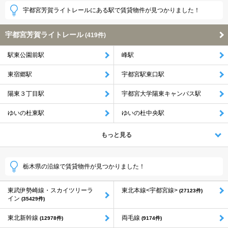
宇都宮芳賀ライトレールにある駅で賃貸物件が見つかりました！
宇都宮芳賀ライトレール
(419件)
駅東公園前駅
峰駅
東宿郷駅
宇都宮駅東口駅
陽東３丁目駅
宇都宮大学陽東キャンパス駅
ゆいの杜東駅
ゆいの杜中央駅
もっと見る
栃木県の沿線で賃貸物件が見つかりました！
東武伊勢崎線・スカイツリーラ
東北本線<宇都宮線>
(27123件)
イン
(35429件)
東北新幹線
両毛線
(12978件)
(9174件)