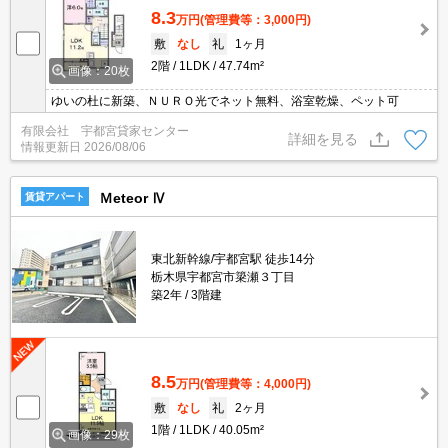
8.3
万円
(管理費等：3,000円)
敷
なし
礼
1ヶ月
2階
1LDK
47.74m²
画像：20枚
ゆいの杜に新築、ＮＵＲＯ光でネット無料、浴室乾燥、ペット可
有限会社 宇都宮貸家センター
詳細を見る
情報更新日
2026/08/06
Ｍeteor Ⅳ
賃貸アパート
東北新幹線/宇都宮駅 徒歩14分
栃木県宇都宮市簗瀬３丁目
築2年
3階建
8.5
万円
(管理費等：4,000円)
敷
なし
礼
2ヶ月
1階
1LDK
40.05m²
画像：29枚