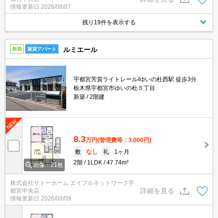
情報更新日
2026/08/07
残り19件を表示する
ルミエール
新築
賃貸アパート
宇都宮芳賀ライトレール/ゆいの杜西駅 徒歩3分
栃木県宇都宮市ゆいの杜５丁目
新築
2階建
8.3
万円
(管理費等：3,000円)
敷
なし
礼
1ヶ月
2階
1LDK
47.74m²
画像：21枚
株式会社サトーホーム エイブルネットワーク宇
詳細を見る
都宮中央店
情報更新日
2026/08/09