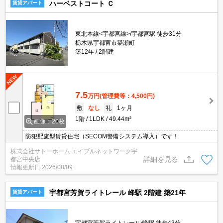
ハーベストコート Ｃ
賃貸アパート
東北本線<宇都宮線>/宇都宮駅 徒歩31分
栃木県宇都宮市簗瀬町
築12年
2階建
7.5
万円
(管理費等：4,500円)
敷
なし
礼
1ヶ月
1階
1LDK
49.44m²
画像：20枚
防犯配慮型賃貸住宅（SECOM警備システム導入）です！
株式会社サトーホーム エイブルネットワーク宇
詳細を見る
都宮中央店
情報更新日
2026/08/09
宇都宮芳賀ライトレール 峰駅 2階建 築21年
賃貸アパート