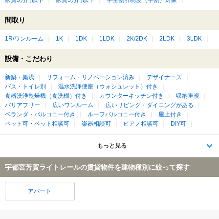
家賃3万円以下
家賃5万円以下
学生割引制度（学割）対象
間取り
1R/ワンルーム
1K
1DK
1LDK
2K/2DK
2LDK
3LDK
設備・こだわり
新築・築浅
リフォーム・リノベーション済み
デザイナーズ
バス・トイレ別
温水洗浄便座（ウォシュレット）付き
食器洗浄乾燥機（食洗機）付き
カウンターキッチン付き
収納重視
バリアフリー
広いワンルーム
広いリビング・ダイニングがある
ベランダ・バルコニー付き
ルーフバルコニー付き
屋上付き
ペット可・ペット相談可
楽器相談可
ピアノ相談可
DIY可
もっと見る
宇都宮芳賀ライトレールの賃貸物件を建物種別に絞って探す
アパート