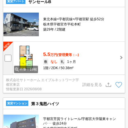
サンセールB
賃貸アパート
東北本線<宇都宮線>/宇都宮駅 徒歩52分
栃木県宇都宮市平松本町
築29年
2階建
5.5
万円
(管理費等：--)
敷
なし
礼
1ヶ月
1階
2DK
50.38m²
画像：19枚
株式会社サトーホーム エイブルネットワーク宇
詳細を見る
都宮東店
情報更新日
2026/08/08
第３鬼怒ハイツ
賃貸マンション
宇都宮芳賀ライトレール/宇都宮大学陽東キャン
パ･･･ 徒歩24分