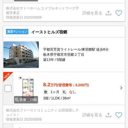
株式会社サトーホーム エイブルネットワーク宇
詳細を見る
都宮東店
情報更新日
2026/08/09
イーストヒルズ宿郷
賃貸マンション
宇都宮芳賀ライトレール/東宿郷駅 徒歩8分
栃木県宇都宮市宿郷２丁目
築13年
5階建
8.2
万円
(管理費等：6,000円)
敷
1ヶ月
礼
なし
3階
1LDK
36m²
画像：29枚
株式会社ファーストコミュニティ お部屋探しチ
詳細を見る
ョイス！
情報更新日
2026/08/08