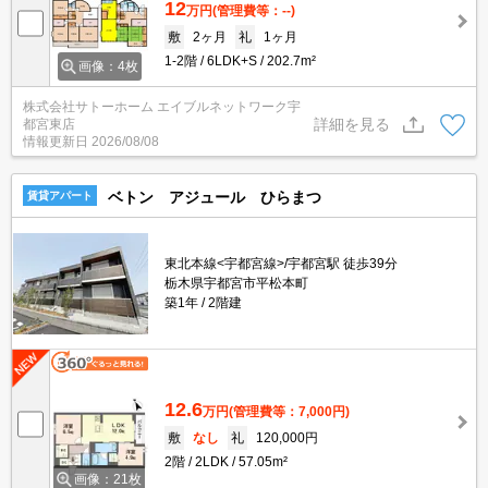
12
万円
(管理費等：--)
敷
2ヶ月
礼
1ヶ月
1-2階
6LDK+S
202.7m²
画像：4枚
株式会社サトーホーム エイブルネットワーク宇
詳細を見る
都宮東店
情報更新日
2026/08/08
ベトン アジュール ひらまつ
賃貸アパート
東北本線<宇都宮線>/宇都宮駅 徒歩39分
栃木県宇都宮市平松本町
築1年
2階建
12.6
万円
(管理費等：7,000円)
敷
なし
礼
120,000円
2階
2LDK
57.05m²
画像：21枚