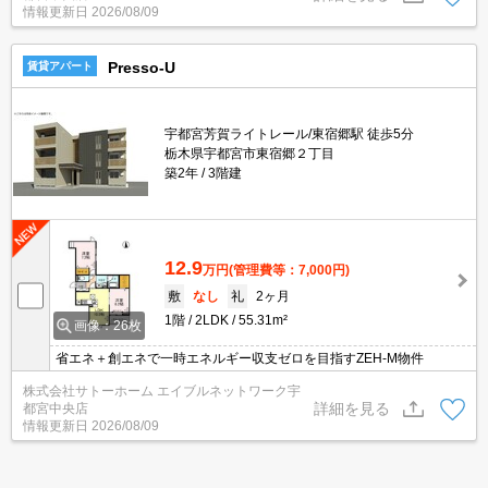
情報更新日
2026/08/09
Presso-U
賃貸アパート
宇都宮芳賀ライトレール/東宿郷駅 徒歩5分
栃木県宇都宮市東宿郷２丁目
築2年
3階建
12.9
万円
(管理費等：7,000円)
敷
なし
礼
2ヶ月
1階
2LDK
55.31m²
画像：26枚
省エネ＋創エネで一時エネルギー収支ゼロを目指すZEH-M物件
株式会社サトーホーム エイブルネットワーク宇
詳細を見る
都宮中央店
情報更新日
2026/08/09