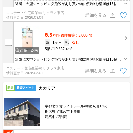
近隣に大型ショッピング施設があり買い物に便利♪お部屋は15帖と
広めの1Rです♪
エステート住宅産業㈱ リクラス東店
詳細を見る
情報更新日
2026/08/09
6.3
万円
(管理費等：3,000円)
敷
1ヶ月
礼
なし
5階
1R
37.4m²
画像：24枚
近隣に大型ショッピング施設があり買い物に便利♪お部屋は15帖と
広めの1Rです♪
エステート住宅産業㈱ リクラス東店
詳細を見る
情報更新日
2026/08/01
カカリア
新築
賃貸アパート
宇都宮芳賀ライトレール/峰駅 徒歩62分
栃木県宇都宮市下栗町
建築中
2階建