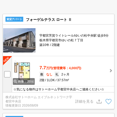
フォーゲルテラス ロート Ⅱ
賃貸アパート
宇都宮芳賀ライトレール/ゆいの杜中央駅 徒歩9分
栃木県宇都宮市ゆいの杜７丁目
築10年
2階建
7.7
万円
(管理費等：4,000円)
敷
なし
礼
2ヶ月
2階
1LDK
37.57m²
画像：20枚
☆気になる物件はサトーホーム宇都宮中央店へご連絡ください☆
株式会社サトーホーム エイブルネットワーク宇
詳細を見る
都宮中央店
情報更新日
2026/08/09