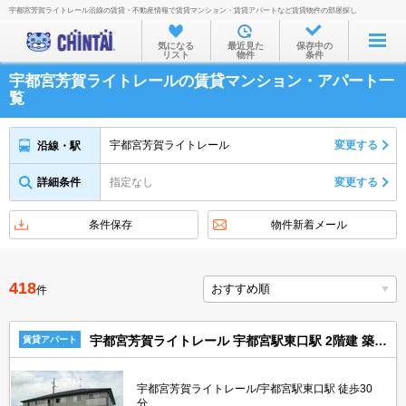
宇都宮芳賀ライトレール沿線の賃貸・不動産情報で賃貸マンション・賃貸アパートなど賃貸物件の部屋探し
お部屋を探す
気になる
最近見た
保存中の
リスト
物件
条件
沿線・駅から
宇都宮芳賀ライトレールの賃貸マンション・アパート一
住所から
覧
家賃相場から
宇都宮芳賀ライトレール
変更する
沿線・駅
通勤通学時間から
詳細条件
指定なし
変更する
物件特集から
不動産会社から
条件保存
物件新着メール
TOP
418
件
宇都宮芳賀ライトレール 宇都宮駅東口駅 2階建 築20年
賃貸アパート
宇都宮芳賀ライトレール/宇都宮駅東口駅 徒歩30
分