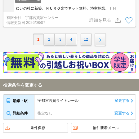
ゆいの杜に新築、ＮＵＲＯ光でネット無料、浴室乾燥、ＩＨ
有限会社 宇都宮貸家センター
詳細を見る
情報更新日
2026/08/07
1
2
3
4
12
…
検索条件を変更する
宇都宮芳賀ライトレール
変更する
沿線・駅
詳細条件
指定なし
変更する
条件保存
物件新着メール