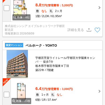
8.8
万円
(管理費等：5,000円)
敷
なし
礼
2ヶ月
1階
2LDK
61.95m²
画像：8枚
株式会社シンシア エイブルネットワーク宇都宮
詳細を見る
駅北店
情報更新日
2026/08/09
ベルホーク・YOHTO
賃貸マンション
宇都宮芳賀ライトレール/宇都宮大学陽東キャン
パ･･･ 徒歩7分
栃木県宇都宮市陽東８丁目
築22年
7階建
6.4
万円
(管理費等：3,000円)
敷
1ヶ月
礼
なし
6階
1R
37.4m²
画像：23枚