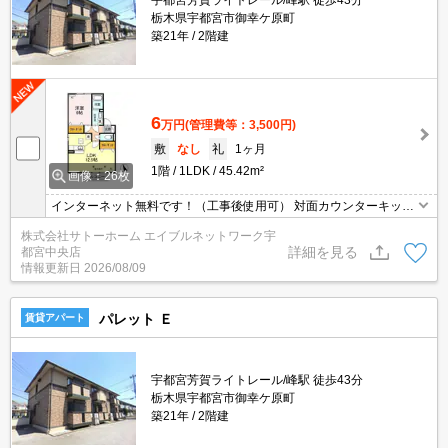
宇都宮芳賀ライトレール/峰駅 徒歩43分
栃木県宇都宮市御幸ケ原町
築21年
2階建
6
万円
(管理費等：3,500円)
敷
なし
礼
1ヶ月
1階
1LDK
45.42m²
画像：26枚
インターネット無料です！（工事後使用可） 対面カウンターキッチ
ン付いてます☆
株式会社サトーホーム エイブルネットワーク宇
詳細を見る
都宮中央店
情報更新日
2026/08/09
パレット Ｅ
賃貸アパート
宇都宮芳賀ライトレール/峰駅 徒歩43分
栃木県宇都宮市御幸ケ原町
築21年
2階建