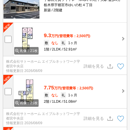
栃木県宇都宮市ゆいの杜４丁目
新築
2階建
9.3
万円
(管理費等：2,500円)
敷
なし
礼
1ヶ月
1階
2LDK
52.91m²
画像：21枚
株式会社サトーホーム エイブルネットワーク宇
詳細を見る
都宮中央店
情報更新日
2026/08/09
7.75
万円
(管理費等：2,500円)
敷
なし
礼
1ヶ月
2階
1LDK
51.08m²
画像：21枚
株式会社サトーホーム エイブルネットワーク宇
詳細を見る
都宮中央店
情報更新日
2026/08/09