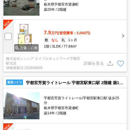
栃木県宇都宮市簗瀬町
築20年
2階建
7.5
万円
(管理費等：5,000円)
敷
なし
礼
1ヶ月
1階
3LDK
77.84m²
画像：19枚
株式会社シンシア エイブルネットワーク宇都宮
詳細を見る
駅北店
情報更新日
2026/08/09
宇都宮芳賀ライトレール 宇都宮駅東口駅 2階建 築14年
賃貸ハイツ
宇都宮芳賀ライトレール/宇都宮駅東口駅 徒歩25
分
栃木県宇都宮市簗瀬町
築14年
2階建