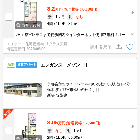
8.2
万円
(管理費等：6,000円)
敷
1ヶ月
礼
なし
4階
1LDK
36m²
画像：27枚
JR宇都宮駅東口まで徒歩圏内☆インターネット使用料無料！オート
ロック・防犯カメラ
エステート住宅産業㈱ リクラス東店
詳細を見る
情報更新日
2026/08/09
エレガンス メゾン II
新築
賃貸アパート
宇都宮芳賀ライトレール/ゆいの杜中央駅 徒歩3分
栃木県宇都宮市ゆいの杜４丁目
新築
2階建
8.05
万円
(管理費等：2,500円)
敷
なし
礼
1ヶ月
2階
1LDK
50.98m²
画像：20枚