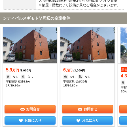
ス / 駐車場1台無料 / 駐車2台可 / 駐輪場 / バイク置場
※部屋・階数により設備が異なる場合がございます。
シティパルスギモトⅤ周辺の空室物件
5.9
6
新
万円
万円
/3,000円
/3,000円
4.
敷
なし
礼
なし
敷
なし
礼
なし
宇都宮駅 徒歩32分
宇都宮駅 徒歩32分
敷
1R/39.86㎡
1R/39.86㎡
2DK
お問合せ
お問合せ
お気に入り
お気に入り