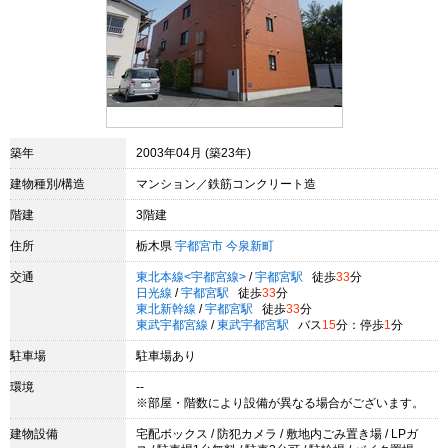
築年
2003年04月 (築23年)
建物種別/構造
マンション／鉄筋コンクリート造
階建
3階建
住所
栃木県
宇都宮市
今泉新町
交通
東北本線<宇都宮線>
/
宇都宮駅
徒歩
33
分
日光線
/
宇都宮駅
徒歩
33
分
東北新幹線
/
宇都宮駅
徒歩
33
分
東武宇都宮線
/
東武宇都宮駅
バス
15
分：停歩
1
分
駐車場
駐車場あり
環境
--
※部屋・階数により設備が異なる場合がございます。
建物設備
宅配ボックス / 防犯カメラ / 敷地内ごみ置き場 / LPガ