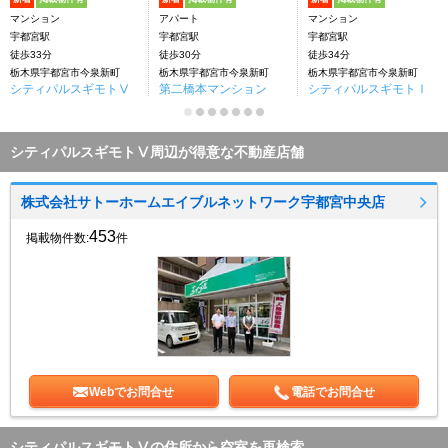
マンション
アパート
マンション
宇都宮駅
宇都宮駅
宇都宮駅
徒歩33分
徒歩30分
徒歩34分
栃木県宇都宮市今泉新町
栃木県宇都宮市今泉新町
栃木県宇都宮市今泉新町
シティパルスギモトⅤ
第二橋本マンション
シティパルスギモトⅠ
シティパルスギモトⅤ周辺が得意な不動産店舗
株式会社サトーホームエイブルネットワーク宇都宮中央店
453
掲載物件数:
件
Webでお問合せ
電話でお問合せ
シティパルスギモトⅤの住所から空室を再検索