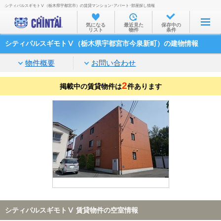
シティパルスギモトⅤ（栃木県宇都宮市）の賃貸マンション･アパート･部屋探し情報
お部屋を探す
気になる
最近見た
保存中の
リスト
物件
条件
沿線・駅から
シティパルスギモトⅤ（栃木県宇都宮市今泉新町）の建物情報
住所から
物件概要
お問い合わせ
家賃相場から
2
掲載中の賃貸物件は
通勤通学時間から
件あります
物件特集から
不動産会社から
TOP
シティパルスギモトⅤ 賃貸物件の空室情報