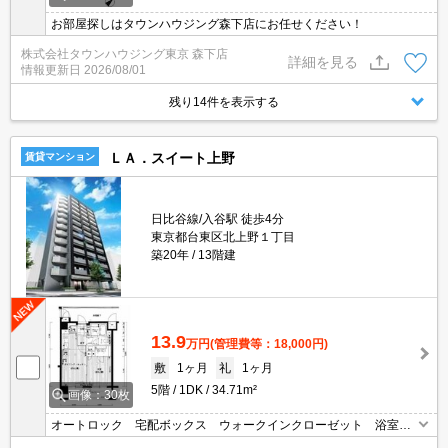
お部屋探しはタウンハウジング森下店にお任せください！
株式会社タウンハウジング東京 森下店
詳細を見る
情報更新日
2026/08/01
残り14件を表示する
ＬＡ．スイート上野
賃貸マンション
日比谷線/入谷駅 徒歩4分
東京都台東区北上野１丁目
築20年
13階建
13.9
万円
(管理費等：18,000円)
敷
1ヶ月
礼
1ヶ月
5階
1DK
34.71m²
画像：30枚
オートロック 宅配ボックス ウォークインクローゼット 浴室乾
燥機 独立洗面台 入谷駅徒歩4分