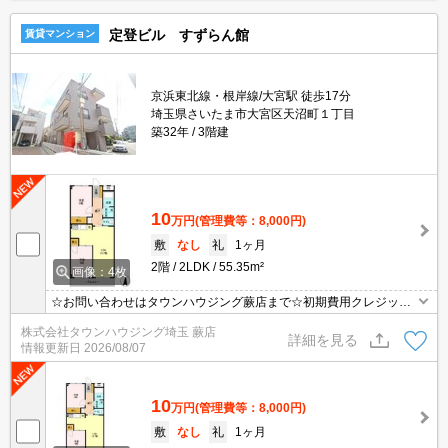
定登ビル すずらん館
賃貸マンション
京浜東北線・根岸線/大宮駅 徒歩17分
埼玉県さいたま市大宮区天沼町１丁目
築32年
3階建
10
万円
(管理費等：8,000円)
敷
なし
礼
1ヶ月
2階
2LDK
55.35m²
画像：4枚
☆お問い合わせはタウンハウジング蕨店まで☆初期費用クレジット
決済相談☆オンラインでの内見・契約もお気軽にご相談ください！
株式会社タウンハウジング埼玉 蕨店
詳細を見る
情報更新日
2026/08/07
10
万円
(管理費等：8,000円)
敷
なし
礼
1ヶ月