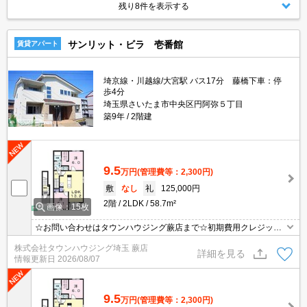
残り8件を表示する
サンリット・ビラ 壱番館
賃貸アパート
埼京線・川越線/大宮駅 バス17分 藤橋下車：停
歩4分
埼玉県さいたま市中央区円阿弥５丁目
築9年
2階建
9.5
万円
(管理費等：2,300円)
敷
なし
礼
125,000円
2階
2LDK
58.7m²
画像：15枚
☆お問い合わせはタウンハウジング蕨店まで☆初期費用クレジット
決済相談☆オンラインでの内見・契約もお気軽にご相談ください！
株式会社タウンハウジング埼玉 蕨店
詳細を見る
情報更新日
2026/08/07
9.5
万円
(管理費等：2,300円)