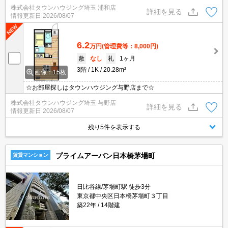
株式会社タウンハウジング埼玉 浦和店
詳細を見る
情報更新日
2026/08/07
6.2
万円
(管理費等：8,000円)
敷
なし
礼
1ヶ月
3階
1K
20.28m²
画像：15枚
☆お部屋探しはタウンハウジング与野店まで☆
株式会社タウンハウジング埼玉 与野店
詳細を見る
情報更新日
2026/08/07
残り5件を表示する
プライムアーバン日本橋茅場町
賃貸マンション
日比谷線/茅場町駅 徒歩3分
東京都中央区日本橋茅場町３丁目
築22年
14階建