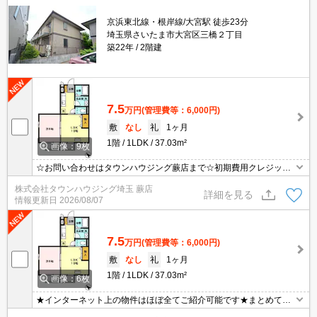
京浜東北線・根岸線/大宮駅 徒歩23分
埼玉県さいたま市大宮区三橋２丁目
築22年
2階建
7.5
万円
(管理費等：6,000円)
敷
なし
礼
1ヶ月
1階
1LDK
37.03m²
画像：9枚
☆お問い合わせはタウンハウジング蕨店まで☆初期費用クレジット
決済相談☆オンラインでの内見・契約もお気軽にご相談ください！
株式会社タウンハウジング埼玉 蕨店
詳細を見る
情報更新日
2026/08/07
7.5
万円
(管理費等：6,000円)
敷
なし
礼
1ヶ月
1階
1LDK
37.03m²
画像：6枚
★インターネット上の物件はほぼ全てご紹介可能です★まとめてご
紹介致します★お部屋探しは情報量地域No１の★タウンハウジング