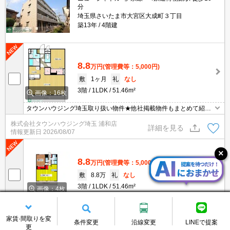
分
埼玉県さいたま市大宮区大成町３丁目
築13年
4階建
8.8
万円
(管理費等：5,000円)
敷
1ヶ月
礼
なし
3階
1LDK
51.46m²
画像：16枚
タウンハウジング埼玉取り扱い物件★他社掲載物件もまとめて紹介
できます・オンラインでの面談＆見学も対応
株式会社タウンハウジング埼玉 浦和店
詳細を見る
情報更新日
2026/08/07
8.8
万円
(管理費等：5,000円)
敷
8.8万
礼
なし
3階
1LDK
51.46m²
画像：4枚
TVインターホン付き。仲介手数料家賃の0.55ヶ月分(税込)。鉄筋コ
ンクリート造。カウンターキッチン。久しぶりに空きました。
家賃·間取りを変
株式会社エイブル 大宮西口店
条件変更
沿線変更
LINEで提案
詳細を見る
更
情報更新日
2026/08/06