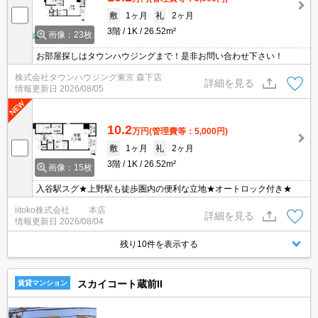
敷
1ヶ月
礼
2ヶ月
3階
1K
26.52m²
画像：23枚
お部屋探しはタウンハウジングまで！是非お問い合わせ下さい！
株式会社タウンハウジング東京 森下店
詳細を見る
情報更新日
2026/08/05
10.2
万円
(管理費等：5,000円)
敷
1ヶ月
礼
2ヶ月
3階
1K
26.52m²
画像：15枚
入谷駅スグ★上野駅も徒歩圏内の便利な立地★オートロック付き★
iitoko株式会社 本店
詳細を見る
情報更新日
2026/08/04
残り10件を表示する
スカイコート蔵前II
賃貸マンション