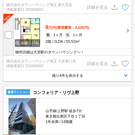
紹介致します★お部屋探しは情報量地域No１の★タウンハウジング
株式会社タウンハウジング埼玉 東大宮店
東大宮店まで★
詳細を見る
情報更新日
2026/08/07
8
万円
(管理費等：4,500円)
敷
1ヶ月
礼
1ヶ月
2階
2LDK
55.52m²
画像：24枚
物件詳細は大宮駅のタウンハウジングへ！
株式会社タウンハウジング埼玉 大宮東口店
詳細を見る
情報更新日
2026/08/07
残り4件を表示する
コンフォリア・リヴ上野
賃貸マンション
山手線/上野駅 徒歩7分
東京都台東区下谷１丁目
1年未満
14階建