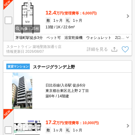
12.4
万円
(管理費等：6,000円)
敷
1ヶ月
礼
1ヶ月
13階
1K
22.6m²
画像：35枚
茅場町駅徒歩3分 ペット可 浴室乾燥機 ウォシュレット 2口ガ
スコンロ 宅配ボックス オートロック
スタートライン 築地聖路加通り店
詳細を見る
情報更新日
2026/08/07
ステージグランデ上野
賃貸マンション
日比谷線/入谷駅 徒歩6分
東京都台東区北上野２丁目
築6年
14階建
17.2
万円
(管理費等：10,000円)
敷
1ヶ月
礼
1ヶ月