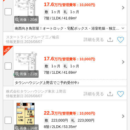
17.6
万円
(管理費等：10,000円)
敷
1ヶ月
礼
1ヶ月
7階
1LDK
41.69m²
画像：20枚
南西向き角部屋！オートロック・宅配ボックス・浴室乾燥・独立洗
面台・3口コンロ・エアコン・追い焚き付き
スタートライングループ 三ノ輪店
詳細を見る
情報更新日
2026/08/07
17.6
万円
(管理費等：10,000円)
敷
1ヶ月
礼
1ヶ月
7階
1LDK
41.69m²
画像：21枚
タウンハウジング上野店でご予約受付中♪
株式会社タウンハウジング東京 上野店
詳細を見る
情報更新日
2026/08/07
22.3
万円
(管理費等：10,000円)
敷
223,000円
礼
223,000円
8階
2LDK
53.35m²
画像：16枚