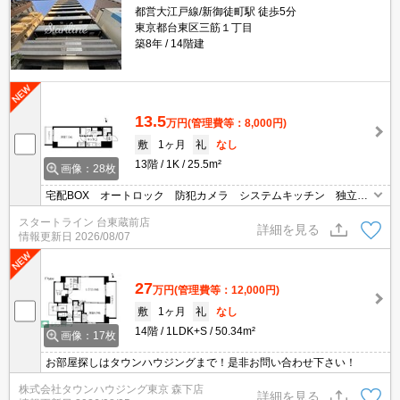
都営大江戸線/新御徒町駅 徒歩5分
東京都台東区三筋１丁目
築8年
14階建
13.5
万円
(管理費等：8,000円)
敷
1ヶ月
礼
なし
13階
1K
25.5m²
画像：28枚
宅配BOX オートロック 防犯カメラ システムキッチン 独立洗
面所
スタートライン 台東蔵前店
詳細を見る
情報更新日
2026/08/07
27
万円
(管理費等：12,000円)
敷
1ヶ月
礼
なし
14階
1LDK+S
50.34m²
画像：17枚
お部屋探しはタウンハウジングまで！是非お問い合わせ下さい！
株式会社タウンハウジング東京 森下店
詳細を見る