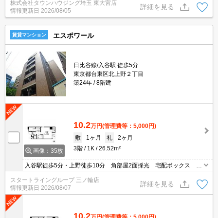
株式会社タウンハウジング埼玉 東大宮店
東大宮店まで★
詳細を見る
情報更新日
2026/08/05
エスポワール
賃貸マンション
日比谷線/入谷駅 徒歩5分
東京都台東区北上野２丁目
築24年
8階建
10.2
万円
(管理費等：5,000円)
敷
1ヶ月
礼
2ヶ月
3階
1K
26.52m²
画像：35枚
入谷駅徒歩5分・上野徒歩10分 角部屋2面採光 宅配ボックス ガ
ス2口 独立洗面台 バス・トイレ別
スタートライングループ 三ノ輪店
詳細を見る
情報更新日
2026/08/07
10.2
万円
(管理費等：5,000円)