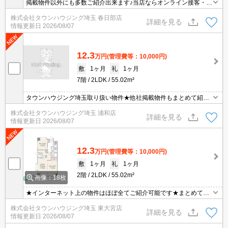
掲載物件以外にも多数ご紹介出来ます♪当店ならオンライン接客・内
見可能です！メールでのお問い合わせの際は、電話番号も記載頂き
株式会社タウンハウジング埼玉 春日部店
ますとスムーズに御対応できます♪
詳細を見る
情報更新日
2026/08/07
12.3
万円
(管理費等：10,000円)
敷
1ヶ月
礼
1ヶ月
7階
2LDK
55.02m²
タウンハウジング埼玉取り扱い物件★他社掲載物件もまとめて紹介
できます・オンラインでの面談＆見学も対応
株式会社タウンハウジング埼玉 浦和店
詳細を見る
情報更新日
2026/08/07
12.3
万円
(管理費等：10,000円)
敷
1ヶ月
礼
1ヶ月
2階
2LDK
55.02m²
画像：18枚
★インターネット上の物件はほぼ全てご紹介可能です★まとめてご
紹介致します★お部屋探しは情報量地域No１の★タウンハウジング
株式会社タウンハウジング埼玉 東大宮店
東大宮店まで★
詳細を見る
情報更新日
2026/08/07