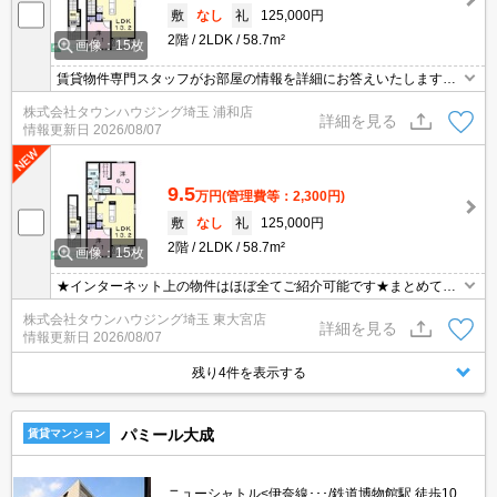
敷
なし
礼
125,000円
2階
2LDK
58.7m²
画像：15枚
賃貸物件専門スタッフがお部屋の情報を詳細にお答えいたします。
お問合わせはタウンハウジング浦和店まで♪
株式会社タウンハウジング埼玉 浦和店
詳細を見る
情報更新日
2026/08/07
9.5
万円
(管理費等：2,300円)
敷
なし
礼
125,000円
2階
2LDK
58.7m²
画像：15枚
★インターネット上の物件はほぼ全てご紹介可能です★まとめてご
紹介致します★お部屋探しは情報量地域No１の★タウンハウジング
株式会社タウンハウジング埼玉 東大宮店
東大宮店まで★
詳細を見る
情報更新日
2026/08/07
残り4件を表示する
パミール大成
賃貸マンション
ニューシャトル<伊奈線･･･/鉄道博物館駅 徒歩10