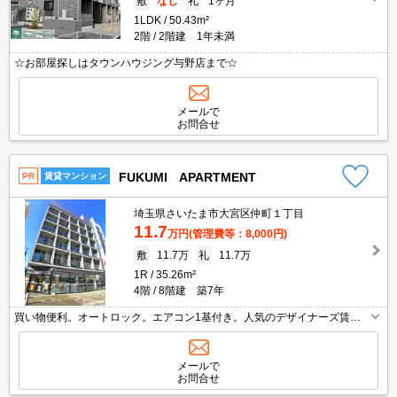
敷
なし
礼
1ヶ月
1LDK
50.43m²
2階
2階建 1年未満
☆お部屋探しはタウンハウジング与野店まで☆
メールで
お問合せ
FUKUMI APARTMENT
PR
賃貸マンション
埼玉県さいたま市大宮区仲町１丁目
11.7
万円
(管理費等：8,000円)
敷
11.7万
礼
11.7万
1R
35.26m²
4階
8階建 築7年
買い物便利。オートロック。エアコン1基付き。人気のデザイナーズ賃
貸。敷地内防犯カメラ設置。人気のオートロック付マンション。浴室乾燥
機、室内物干し付きで雨の日も安心です。床暖房。
メールで
お問合せ