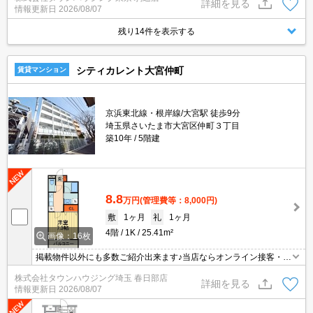
詳細を見る
情報更新日
2026/08/07
残り14件を表示する
シティカレント大宮仲町
賃貸マンション
京浜東北線・根岸線/大宮駅 徒歩9分
埼玉県さいたま市大宮区仲町３丁目
築10年
5階建
8.8
万円
(管理費等：8,000円)
敷
1ヶ月
礼
1ヶ月
4階
1K
25.41m²
画像：16枚
掲載物件以外にも多数ご紹介出来ます♪当店ならオンライン接客・内
見可能です！メールでのお問い合わせの際は、電話番号も記載頂き
株式会社タウンハウジング埼玉 春日部店
ますとスムーズに御対応できます♪
詳細を見る
情報更新日
2026/08/07