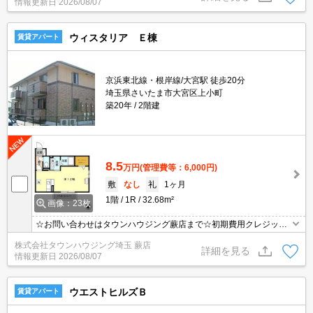
情報更新日
2026/08/07
ウィスタリア Ｅ棟
賃貸アパート
京浜東北線・根岸線/大宮駅 徒歩20分
埼玉県さいたま市大宮区上小町
築20年
2階建
8.5
万円
(管理費等：6,000円)
敷
なし
礼
1ヶ月
1階
1R
32.68m²
画像：23枚
☆お問い合わせはタウンハウジング蕨店まで☆初期費用クレジット
決済相談☆オンラインでの内見・契約もお気軽にご相談ください！
株式会社タウンハウジング埼玉 蕨店
詳細を見る
情報更新日
2026/08/07
ウエストヒルズＢ
賃貸アパート