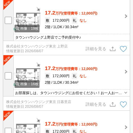
17.2
万円
(管理費等：12,000円)
敷
172,000円
礼
なし
2階
1LDK
30.34m²
画像：19枚
タウンハウジング上野店でご予約受付中♪
株式会社タウンハウジング東京 上野店
詳細を見る
情報更新日
2026/08/07
17.2
万円
(管理費等：12,000円)
敷
172,000円
礼
なし
2階
1LDK
30.34m²
画像：16枚
お部屋探しは、タウンハウジングにお任せください！お一人お一人
様に合ったお部屋をお探し致します。分からないことは何でもご相
株式会社タウンハウジング東京 日暮里店
談くださいませ。
詳細を見る
情報更新日
2026/08/07
17.2
万円
(管理費等：12,000円)
敷
172,000円
礼
なし