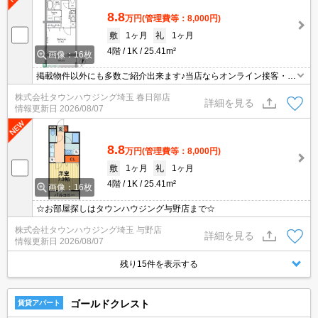
8.8
万円
(管理費等：8,000円)
敷
1ヶ月
礼
1ヶ月
4階
1K
25.41m²
画像：16枚
掲載物件以外にも多数ご紹介出来ます♪当店ならオンライン接客・内
見可能です！メールでのお問い合わせの際は、電話番号も記載頂き
株式会社タウンハウジング埼玉 春日部店
ますとスムーズに御対応できます♪
詳細を見る
情報更新日
2026/08/07
8.8
万円
(管理費等：8,000円)
敷
1ヶ月
礼
1ヶ月
4階
1K
25.41m²
画像：16枚
☆お部屋探しはタウンハウジング与野店まで☆
株式会社タウンハウジング埼玉 与野店
詳細を見る
情報更新日
2026/08/07
残り15件を表示する
ゴールドクレスト
賃貸アパート