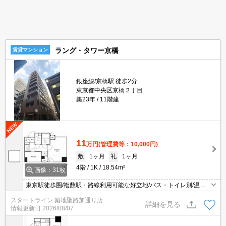
ラング・タワー京橋
賃貸マンション
銀座線/京橋駅 徒歩2分
東京都中央区京橋２丁目
築23年
11階建
11
万円
(管理費等：10,000円)
敷
1ヶ月
礼
1ヶ月
4階
1K
18.54m²
画像：31枚
東京駅徒歩圏/複数駅・路線利用可能な好立地/バス・トイレ別/温水
洗浄便座あり/エアコンあり/角部屋
スタートライン 築地聖路加通り店
詳細を見る
情報更新日
2026/08/07