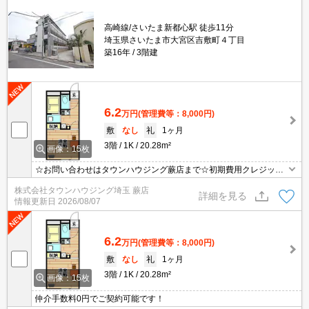
高崎線/さいたま新都心駅 徒歩11分
埼玉県さいたま市大宮区吉敷町４丁目
築16年
3階建
6.2
万円
(管理費等：8,000円)
敷
なし
礼
1ヶ月
3階
1K
20.28m²
画像：15枚
☆お問い合わせはタウンハウジング蕨店まで☆初期費用クレジット
決済相談☆オンラインでの内見・契約もお気軽にご相談ください！
株式会社タウンハウジング埼玉 蕨店
詳細を見る
情報更新日
2026/08/07
6.2
万円
(管理費等：8,000円)
敷
なし
礼
1ヶ月
3階
1K
20.28m²
画像：15枚
仲介手数料0円でご契約可能です！