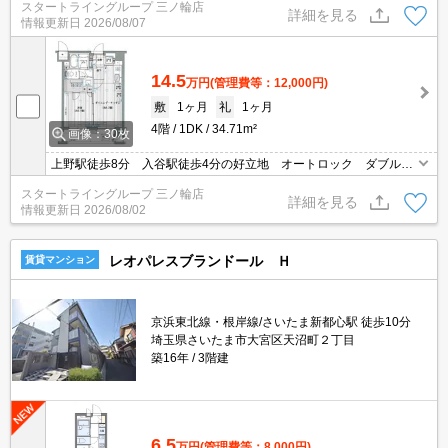
スタートライングループ 三ノ輪店
詳細を見る
情報更新日
2026/08/07
14.5
万円
(管理費等：12,000円)
敷
1ヶ月
礼
1ヶ月
4階
1DK
34.71m²
画像：30枚
上野駅徒歩8分 入谷駅徒歩4分の好立地 オートロック ダブルロ
ック 浴室乾燥機付 温水洗浄便座
スタートライングループ 三ノ輪店
詳細を見る
情報更新日
2026/08/02
レオパレスブランドール Ｈ
賃貸マンション
京浜東北線・根岸線/さいたま新都心駅 徒歩10分
埼玉県さいたま市大宮区天沼町２丁目
築16年
3階建
6.5
万円
(管理費等：8,000円)