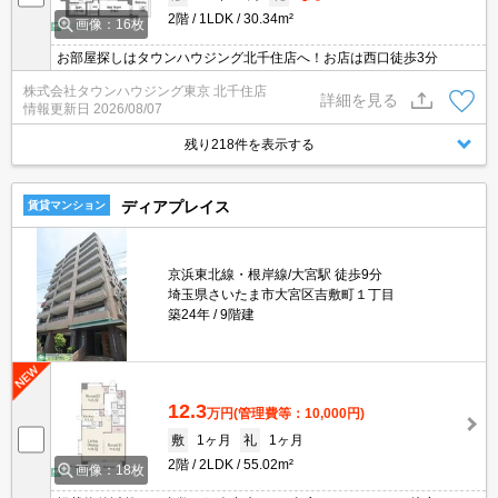
2階
1LDK
30.34m²
画像：16枚
お部屋探しはタウンハウジング北千住店へ！お店は西口徒歩3分
株式会社タウンハウジング東京 北千住店
詳細を見る
情報更新日
2026/08/07
残り218件を表示する
ディアプレイス
賃貸マンション
京浜東北線・根岸線/大宮駅 徒歩9分
埼玉県さいたま市大宮区吉敷町１丁目
築24年
9階建
12.3
万円
(管理費等：10,000円)
敷
1ヶ月
礼
1ヶ月
2階
2LDK
55.02m²
画像：18枚