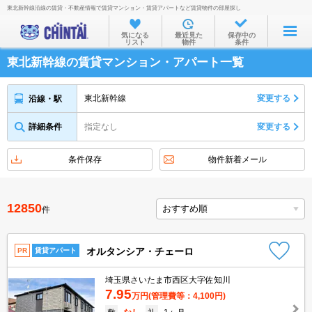
東北新幹線沿線の賃貸・不動産情報で賃貸マンション・賃貸アパートなど賃貸物件の部屋探し
お部屋を探す
気になる
最近見た
保存中の
リスト
物件
条件
沿線・駅から
東北新幹線の賃貸マンション・アパート一覧
住所から
家賃相場から
東北新幹線
変更する
沿線・駅
通勤通学時間から
詳細条件
指定なし
変更する
物件特集から
条件保存
物件新着メール
不動産会社から
TOP
12850
件
オルタンシア・チェーロ
PR
賃貸アパート
埼玉県さいたま市西区大字佐知川
7.95
万円
(管理費等：4,100円)