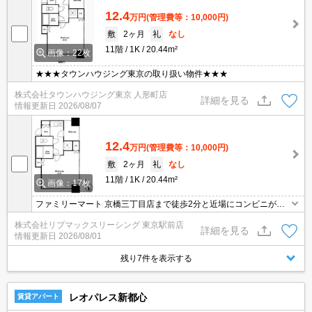
12.4
万円
(管理費等：10,000円)
敷
2ヶ月
礼
なし
11階
1K
20.44m²
画像：22枚
★★★タウンハウジング東京の取り扱い物件★★★
株式会社タウンハウジング東京 人形町店
詳細を見る
情報更新日
2026/08/07
12.4
万円
(管理費等：10,000円)
敷
2ヶ月
礼
なし
11階
1K
20.44m²
画像：17枚
ファミリーマート 京橋三丁目店まで徒歩2分と近場にコンビニがあ
るのもポイント。収納はシューズボックス・クロゼットなど豊富な
株式会社リブマックスリーシング 東京駅前店
ので、衣類や履き物の整理がしやすく便利です。浴室を乾燥させる
詳細を見る
情報更新日
2026/08/01
ことでカビの繁殖を防ぐことに役立つ、浴室乾燥機があります。
残り7件を表示する
レオパレス新都心
賃貸アパート