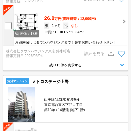
情報更新日
2026/08/05
26.8
万円
(管理費等：12,000円)
敷
1ヶ月
礼
なし
12階
1LDK+S
50.34m²
画像：17枚
お部屋探しはタウンハウジングまで！是非お問い合わせ下さい！
株式会社タウンハウジング東京 錦糸町店
詳細を見る
情報更新日
2026/08/04
残り15件を表示する
メトロステージ上野
賃貸マンション
山手線/上野駅 徒歩6分
東京都台東区下谷１丁目
築13年
14階建 (地下1階)