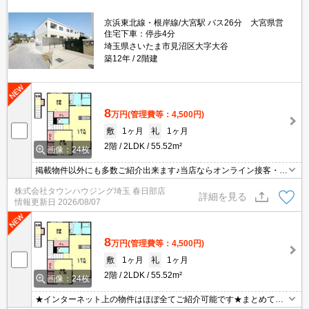
京浜東北線・根岸線/大宮駅 バス26分 大宮県営
住宅下車：停歩4分
埼玉県さいたま市見沼区大字大谷
築12年
2階建
8
万円
(管理費等：4,500円)
敷
1ヶ月
礼
1ヶ月
2階
2LDK
55.52m²
画像：24枚
掲載物件以外にも多数ご紹介出来ます♪当店ならオンライン接客・内
見可能です！メールでのお問い合わせの際は、電話番号も記載頂き
株式会社タウンハウジング埼玉 春日部店
ますとスムーズに御対応できます♪
詳細を見る
情報更新日
2026/08/07
8
万円
(管理費等：4,500円)
敷
1ヶ月
礼
1ヶ月
2階
2LDK
55.52m²
画像：24枚
★インターネット上の物件はほぼ全てご紹介可能です★まとめてご