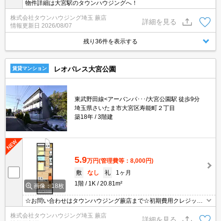
物件詳細は大宮駅のタウンハウジングへ！
株式会社タウンハウジング埼玉 蕨店
詳細を見る
情報更新日
2026/08/07
残り36件を表示する
レオパレス大宮公園
賃貸マンション
東武野田線<アーバンパ･･･/大宮公園駅 徒歩9分
埼玉県さいたま市大宮区寿能町２丁目
築18年
3階建
5.9
万円
(管理費等：8,000円)
敷
なし
礼
1ヶ月
1階
1K
20.81m²
画像：18枚
☆お問い合わせはタウンハウジング蕨店まで☆初期費用クレジット
決済相談☆オンラインでの内見・契約もお気軽にご相談ください！
株式会社タウンハウジング埼玉 蕨店
詳細を見る