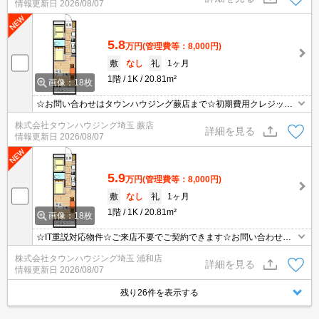
情報更新日
2026/08/07
5.8
万円
(管理費等：8,000円)
敷
なし
礼
1ヶ月
1階
1K
20.81m²
画像：18枚
☆お問い合わせはタウンハウジング蕨店まで☆初期費用クレジット
決済相談☆オンラインでの内見・契約もお気軽にご相談ください！
株式会社タウンハウジング埼玉 蕨店
詳細を見る
情報更新日
2026/08/07
5.9
万円
(管理費等：8,000円)
敷
なし
礼
1ヶ月
1階
1K
20.81m²
画像：18枚
☆IT重説対応物件☆ご来店不要でご契約できます☆お問い合わせは0
48-648-8890☆タウンハウジング大宮東口店までお気軽にお問い合
株式会社タウンハウジング埼玉 浦和店
わせください☆
詳細を見る
情報更新日
2026/08/07
残り26件を表示する