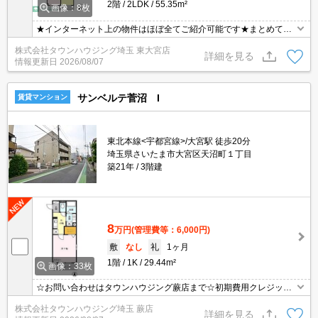
2階
2LDK
55.35m²
画像：8枚
★インターネット上の物件はほぼ全てご紹介可能です★まとめてご
紹介致します★お部屋探しは情報量地域No１の★タウンハウジング
株式会社タウンハウジング埼玉 東大宮店
東大宮店まで★
詳細を見る
情報更新日
2026/08/07
サンベルテ菅沼 I
賃貸マンション
東北本線<宇都宮線>/大宮駅 徒歩20分
埼玉県さいたま市大宮区天沼町１丁目
築21年
3階建
8
万円
(管理費等：6,000円)
敷
なし
礼
1ヶ月
1階
1K
29.44m²
画像：33枚
☆お問い合わせはタウンハウジング蕨店まで☆初期費用クレジット
決済相談☆オンラインでの内見・契約もお気軽にご相談ください！
株式会社タウンハウジング埼玉 蕨店
詳細を見る