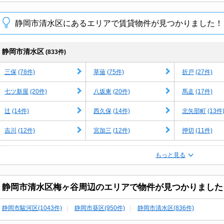
静岡市清水区にあるエリアで賃貸物件が見つかりました！
静岡市清水区
(833件)
(78件)
(75件)
(27件)
三保
草薙
折戸
(20件)
(20件)
(17件)
七ツ新屋
八坂東
馬走
(14件)
(14件)
(13件
辻
西久保
北矢部町
(12件)
(12件)
(11件)
吉川
宮加三
押切
もっと見る
静岡市清水区梅ヶ谷周辺のエリアで物件が見つかりました
静岡市駿河区(1043件)
静岡市葵区(950件)
静岡市清水区(836件)