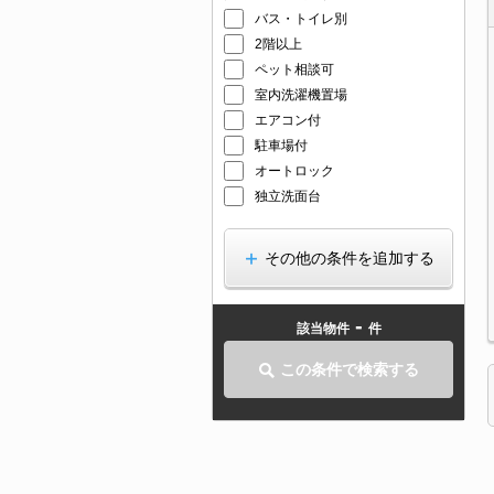
バス・トイレ別
2階以上
ペット相談可
室内洗濯機置場
エアコン付
駐車場付
オートロック
独立洗面台
その他の条件を追加する
-
該当物件
件
この条件で検索する