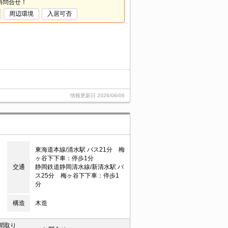
料問合せ！
周辺環境
入居可否
情報更新日
2026/08/06
東海道本線/清水駅 バス21分 梅
ヶ谷下下車：停歩1分
交通
静岡鉄道静岡清水線/新清水駅 バ
ス25分 梅ヶ谷下下車：停歩1
分
構造
木造
間取り