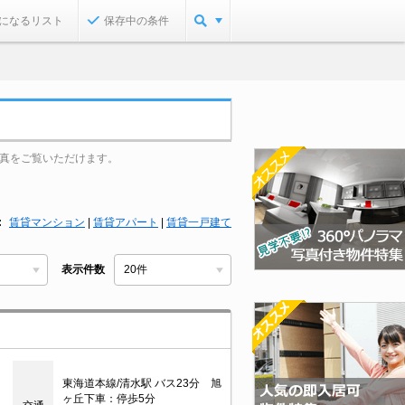
になるリスト
保存中の条件
真をご覧いただけます。
賃貸マンション
|
賃貸アパート
|
賃貸一戸建て
表示件数
東海道本線/清水駅 バス23分 旭
ヶ丘下車：停歩5分