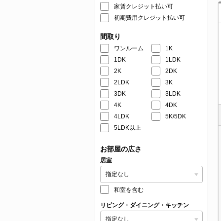
家賃クレジット払い可
初期費用クレジット払い可
間取り
ワンルーム
1K
1DK
1LDK
2K
2DK
2LDK
3K
3DK
3LDK
4K
4DK
4LDK
5K/5DK
5LDK以上
お部屋の広さ
居室
和室を含む
リビング・ダイニング・キッチン