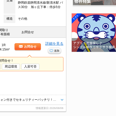
交通
静岡鉄道静岡清水線/新清水駅 バ
ス30分 旭ヶ丘下車：停歩5分
構造
その他
間取り
お問合せ
専有面積
詳細を見る
1R
お問合せ
4.15m²
追加
料問合せ！
周辺環境
入居可否
人気のワンルームが登場です！1Ｆなのでシャッター雨戸、ＴＶモニターフォン付きでセキュリティーバッチリ！もちろんその他設備も（追い焚き、浴室乾燥、室内物干し）充実しています。東名清水インター近くなので車での移動にもとっても便利です！都市ガス仕様で月々の光熱費も安く抑えられます！お問い合わせお待ちしております。
情報更新日
2026/08/06