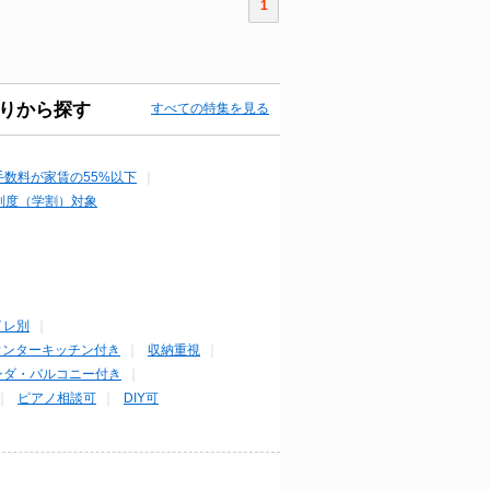
1
りから探す
すべての特集を見る
手数料が家賃の55%以下
制度（学割）対象
イレ別
ウンターキッチン付き
収納重視
ンダ・バルコニー付き
ピアノ相談可
DIY可