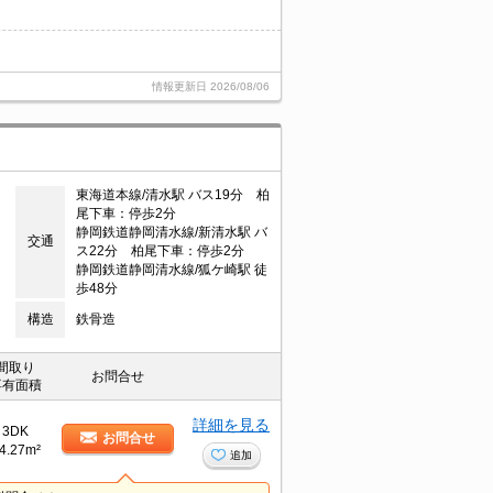
情報更新日
2026/08/06
東海道本線/清水駅 バス19分 柏
尾下車：停歩2分
静岡鉄道静岡清水線/新清水駅 バ
交通
ス22分 柏尾下車：停歩2分
静岡鉄道静岡清水線/狐ケ崎駅 徒
歩48分
構造
鉄骨造
間取り
お問合せ
専有面積
詳細を見る
3DK
お問合せ
4.27m²
追加