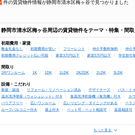
4
件の賃貸物件情報が静岡市清水区梅ヶ谷で見つかりました
静岡市清水区梅ヶ谷周辺の賃貸物件をテーマ・特集・間取
初期費用・家賃
敷金礼金なし
初期費用が安い
フリーレント
仲介手数料無料
仲介
初期費用クレジット払い可能
家賃3万円以下
家賃5万円以下
学生割引
間取り
1R/ワンルーム
1K
1DK
1LDK
2K/2DK
2LDK
3LDK
設備・こだわり
新築・築浅
リフォーム・リノベーション済み
デザイナーズ
バス・ト
温水洗浄便座（ウォシュレット）付き
食器洗浄乾燥機（食洗機）付き
カ
バリアフリー
広いワンルーム
広いリビング・ダイニングがある
ベラ
ルーフバルコニー付き
屋上付き
ペット可・ペット相談可
楽器相談可
もっと見る