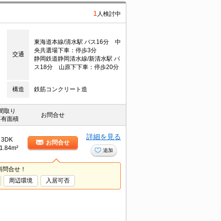
1
人検討中
東海道本線/清水駅 バス16分 中
央共選場下車：停歩3分
交通
静岡鉄道静岡清水線/新清水駅 バ
ス18分 山原下下車：停歩20分
構造
鉄筋コンクリート造
間取り
お問合せ
専有面積
詳細を見る
3DK
お問合せ
1.84m²
追加
料問合せ！
周辺環境
入居可否