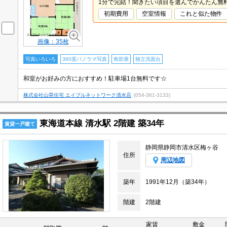
1分で完結！聞きたい項目を選んでかんたん無
初期費用
空室情報
これと似た物件
画像：35枚
写真いろいろ
360度パノラマ写真
角部屋
独立洗面台
和室がお好みの方におすすめ！駐車場1台無料です☆
株式会社山晃住宅 エイブルネットワーク清水店
(054-361-3133)
東海道本線 清水駅 2階建 築34年
賃貸一戸建て
静岡県静岡市清水区梅ヶ谷
住所
周辺地図
築年
1991年12月（築34年）
階建
2階建
家賃
敷金