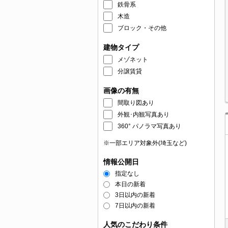
鉄骨系
木造
ブロック・その他
建物タイプ
メゾネット
分譲賃貸
画像の有無
間取り図あり
外観･内観写真あり
360° パノラマ写真あり
※一部エリア対象外(埼玉など)
情報公開日
指定なし
本日の新着
3日以内の新着
7日以内の新着
人気のこだわり条件