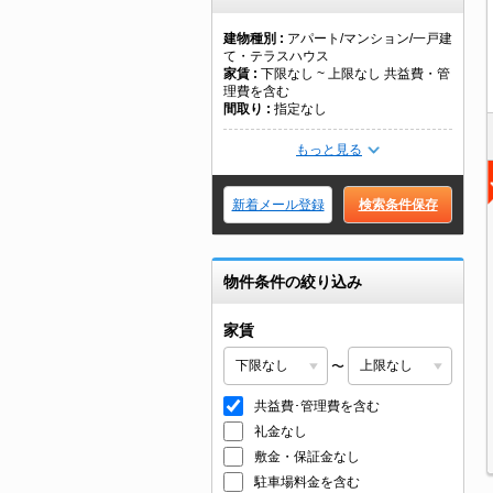
建物種別
アパート/マンション/一戸建
て・テラスハウス
家賃
下限なし ~ 上限なし 共益費・管
理費を含む
間取り
指定なし
もっと見る
新着メール登録
検索条件保存
物件条件の絞り込み
家賃
〜
共益費･管理費を含む
礼金なし
敷金・保証金なし
駐車場料金を含む