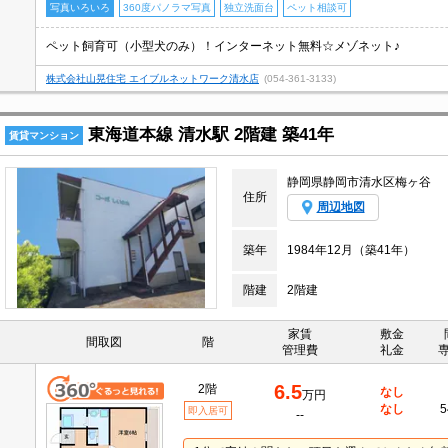
写真いろいろ
360度パノラマ写真
独立洗面台
ペット相談可
ペット飼育可（小型犬のみ）！インターネット無料☆メゾネット♪
株式会社山晃住宅 エイブルネットワーク清水店
(054-361-3133)
東海道本線 清水駅 2階建 築41年
賃貸マンション
静岡県静岡市清水区梅ヶ谷
住所
周辺地図
築年
1984年12月（築41年）
階建
2階建
家賃
敷金
間取図
階
管理費
礼金
6.5
2階
なし
万円
なし
5
即入居可
--