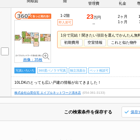
間取図
階
管理費
礼金
23
1-2階
2ヶ月
万円
1ヶ月
即入居可
--
1分で完結！聞きたい項目を選んでかんたん無
初期費用
空室情報
これと似た物件
画像：35枚
写真いろいろ
360度パノラマ写真
独立洗面台
ペット相談可
10LDKのとっても広い戸建の情報が出てきました！
株式会社山晃住宅 エイブルネットワーク清水店
(054-361-3133)
この検索条件を保存する
保存