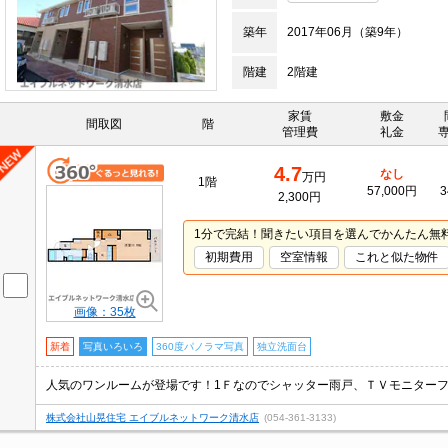
築年
2017年06月（築9年）
階建
2階建
家賃
敷金
間取図
階
管理費
礼金
4.7
なし
万円
1階
57,000円
3
2,300円
1分で完結！聞きたい項目を選んでかんたん無
初期費用
空室情報
これと似た物件
画像：35枚
新着
写真いろいろ
360度パノラマ写真
独立洗面台
株式会社山晃住宅 エイブルネットワーク清水店
(054-361-3133)