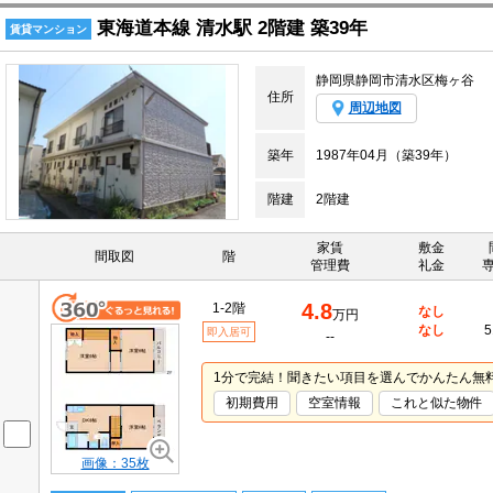
東海道本線 清水駅 2階建 築39年
賃貸マンション
静岡県静岡市清水区梅ヶ谷
住所
周辺地図
築年
1987年04月（築39年）
階建
2階建
家賃
敷金
間取図
階
管理費
礼金
4.8
1-2階
なし
万円
なし
5
即入居可
--
1分で完結！聞きたい項目を選んでかんたん無
初期費用
空室情報
これと似た物件
画像：35枚