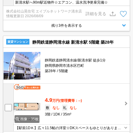
新清水駅へ90m駅近物件☆エアコン、温水洗浄便座完備☆
株式会社山晃住宅 エイブルネットワーク清水店
詳細を見る
情報更新日
2026/08/09
残り3件を表示する
静岡鉄道静岡清水線 新清水駅 5階建 築28年
賃貸マンション
静岡鉄道静岡清水線/新清水駅 徒歩1分
静岡県静岡市清水区巴町
築28年
5階建
4.9
万円
(管理費等：--)
敷
なし
礼
なし
3階
1DK
35m²
画像：35枚
【駅前1DＫ】広々11.5帖の洋室☆DKスペースもゆとりがあります♪
エアコン、照明器具がついてのお手頃家賃♪防犯カメラ付きで女性も