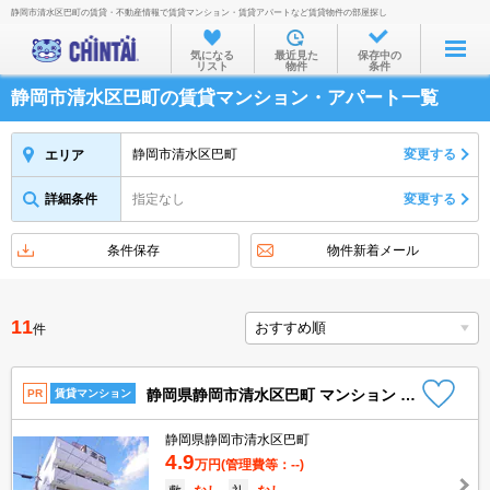
静岡市清水区巴町の賃貸・不動産情報で賃貸マンション・賃貸アパートなど賃貸物件の部屋探し
お部屋を探す
気になる
最近見た
保存中の
リスト
物件
条件
沿線・駅から
静岡市清水区巴町の賃貸マンション・アパート一覧
住所から
家賃相場から
静岡市清水区巴町
変更する
エリア
通勤通学時間から
詳細条件
指定なし
変更する
物件特集から
条件保存
物件新着メール
不動産会社から
TOP
11
件
静岡県静岡市清水区巴町 マンション 3階
PR
賃貸マンション
静岡県静岡市清水区巴町
4.9
万円
(管理費等：--)