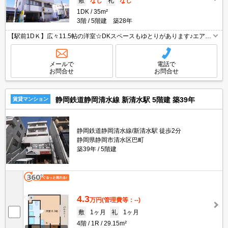
敷
なし
礼
なし
1DK
35m²
3階
5階建 築28年
【駅前1DＫ】広々11.5帖の洋室☆DKスペースもゆとりがあります♪エアコ
ン、照明器具がついてのお手頃家賃♪防犯カメラ付きで女性も安心♪スーパ
ーまで850ｍ、コンビニまで190ｍ、ドラッグストアまで820ｍ☆さらに、
都市ガス仕様の物件なので毎月のランニングコストを抑えたい方におすす
メールで
電話で
め☆
お問合せ
お問合せ
静岡鉄道静岡清水線 新清水駅 5階建 築39年
賃貸マンション
静岡鉄道静岡清水線/新清水駅 徒歩2分
静岡県静岡市清水区巴町
築39年
5階建
4.3
万円
(管理費等：--)
敷
1ヶ月
礼
1ヶ月
4階
1R
29.15m²