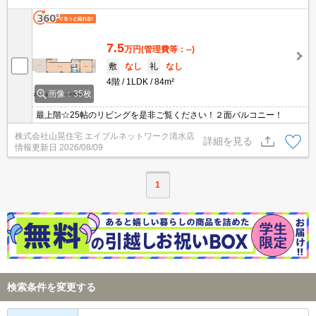
7.5
万円
(管理費等：--)
敷
なし
礼
なし
4階
1LDK
84m²
画像：35枚
最上階☆25帖のリビングを是非ご覧ください！２面バルコニー！
株式会社山晃住宅 エイブルネットワーク清水店
詳細を見る
情報更新日
2026/08/09
1
検索条件を変更する