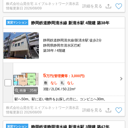
株式会社山晃住宅 エイブルネットワーク清水店
安心♪スーパーまで850ｍ、コンビニまで190ｍ、ドラッグストアま
詳細を見る
情報更新日
2026/08/09
で820ｍ☆さらに、都市ガス仕様の物件なので毎月のランニングコ
ストを抑えたい方におすすめ☆
静岡鉄道静岡清水線 新清水駅 4階建 築38年
賃貸マンション
静岡鉄道静岡清水線/新清水駅 徒歩2分
静岡県静岡市清水区巴町
築38年
4階建
5
万円
(管理費等：3,000円)
敷
なし
礼
なし
3階
2LDK
50.22m²
画像：35枚
駅へ50m。駅に近い物件をお探しの方に。コンビニへ30m。
株式会社山晃住宅 エイブルネットワーク清水店
詳細を見る
情報更新日
2026/08/09
静岡鉄道静岡清水線 新清水駅 3階建 築47年
賃貸マンション