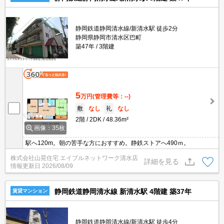
静岡鉄道静岡清水線/新清水駅 徒歩2分
静岡県静岡市清水区巴町
築47年
3階建
5
万円
(管理費等：--)
敷
なし
礼
なし
2階
2DK
48.36m²
画像：35枚
駅へ120m。朝の苦手な方におすすめ。静鉄ストアへ490ｍ。
株式会社山晃住宅 エイブルネットワーク清水店
詳細を見る
情報更新日
2026/08/09
静岡鉄道静岡清水線 新清水駅 4階建 築37年
賃貸マンション
静岡鉄道静岡清水線/新清水駅 徒歩4分