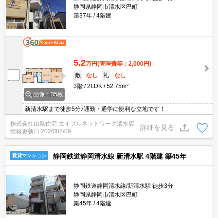
静岡県静岡市清水区巴町
築37年
4階建
5.2
万円
(管理費等：2,000円)
敷
なし
礼
なし
3階
2LDK
52.75m²
画像：35枚
新清水駅まで徒歩5分♪通勤・通学に便利な立地です！
株式会社山晃住宅 エイブルネットワーク清水店
詳細を見る
情報更新日
2026/08/09
静岡鉄道静岡清水線 新清水駅 4階建 築45年
賃貸マンション
静岡鉄道静岡清水線/新清水駅 徒歩3分
静岡県静岡市清水区巴町
築45年
4階建