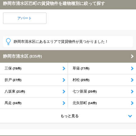
静岡市清水区巴町の賃貸物件を建物種別に絞って探す
アパート
静岡市清水区にあるエリアで賃貸物件が見つかりました！
静岡市清水区
(835件)
三保
草薙
(78件)
(77件)
折戸
村松
(27件)
(25件)
八坂東
七ツ新屋
(21件)
(20件)
馬走
北矢部町
(16件)
(14件)
もっと見る