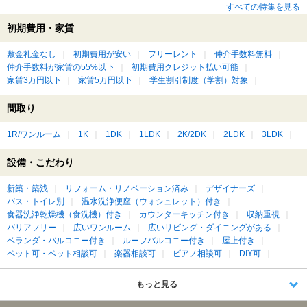
すべての特集を見る
初期費用・家賃
敷金礼金なし
初期費用が安い
フリーレント
仲介手数料無料
仲介手数料が家賃の55%以下
初期費用クレジット払い可能
家賃3万円以下
家賃5万円以下
学生割引制度（学割）対象
間取り
1R/ワンルーム
1K
1DK
1LDK
2K/2DK
2LDK
3LDK
設備・こだわり
新築・築浅
リフォーム・リノベーション済み
デザイナーズ
バス・トイレ別
温水洗浄便座（ウォシュレット）付き
食器洗浄乾燥機（食洗機）付き
カウンターキッチン付き
収納重視
バリアフリー
広いワンルーム
広いリビング・ダイニングがある
ベランダ・バルコニー付き
ルーフバルコニー付き
屋上付き
ペット可・ペット相談可
楽器相談可
ピアノ相談可
DIY可
もっと見る