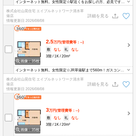
インターネット無料。女性限定☆駅近くをお探しの方、必見です（J
R草薙駅まで60m）！ガスコンロ使用可でお料理好きの方におすす
株式会社山晃住宅 エイブルネットワーク清水草
め♪お家賃にご注目！敷金＆礼金無しで初期費用もかしこく節約しち
詳細を見る
薙店
ゃいましょう(#^.^#)最上階で眺めもいいですよ☆お問い合わせはお
情報更新日
2026/08/08
早めに！
2.5
万円
(管理費等：--)
敷
なし
礼
なし
3階
1K
20m²
画像：35枚
インターネット無料。女性限定☆JR草薙駅まで560m！ガスコンロ
使用可でお料理好きの方におすすめ♪屋根付きの駐車場でお車も汚れ
株式会社山晃住宅 エイブルネットワーク清水草
にくいですよ(^_-)-☆お家賃にご注目！敷金1ヶ月で初期費用もかし
詳細を見る
薙店
こく節約しちゃいましょう(#^.^#)最上階で眺めもいいですよ☆お問
情報更新日
2026/08/08
い合わせはお早めに！
3
万円
(管理費等：--)
敷
なし
礼
なし
3階
1K
20m²
画像：35枚