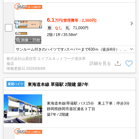
6.1
万円
(管理費等：2,300円)
敷
なし
礼
71,000円
2階
1R
35.58m²
画像：35枚
サンルーム付きのハイツです♪スーパーまで630ｍ（徒歩8分）、ド
ラッグストアまで100ｍ（徒歩2分）、コンビニまで430ｍ（徒歩6
株式会社山晃住宅 エイブルネットワーク清水草
分）と買い物がとっても便利です。設備もエアコン、追炊機能、浴
詳細を見る
薙店
室乾燥機、ＴＶモニターホン、照明など設備充実です。お一人暮ら
情報更新日
2026/08/08
しで、急な雨でも洗濯物が安心なサンルームタイプがとっても魅力
的です。
東海道本線 草薙駅 2階建 築7年
賃貸ハイツ
東海道本線/草薙駅 バス15分 東上下車：停歩3分
静岡県静岡市葵区瀬名３丁目
築7年
2階建