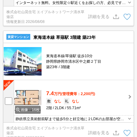
インターネット無料。女性限定☆駅近くをお探しの方、必見です（J
R草薙駅まで560m）！ガスコンロ使用可でお料理好きの方におすす
株式会社山晃住宅 エイブルネットワーク清水草
め♪屋根付きの駐車場でお車も汚れにくいですよ(^_-)-☆お家賃にご
詳細を見る
薙店
注目！敷金1ヶ月で初期費用もかしこく節約しちゃいましょう(#^.^
情報更新日
2026/08/08
#)最上階で眺めもいいですよ☆お問い合わせはお早めに！
東海道本線 草薙駅 3階建 築23年
賃貸マンション
東海道本線/草薙駅 徒歩10分
静岡県静岡市清水区中之郷２丁目
築23年
3階建
7.4
万円
(管理費等：2,200円)
敷
なし
礼
なし
2階
2LDK
55.71m²
画像：16枚
静鉄県立美術館前駅まで徒歩5分と好立地に２LDKのお部屋が空い
てきました☆敷金・礼金０で初期費用も抑えられてとっても人気の
株式会社山晃住宅 エイブルネットワーク清水草
あるお部屋ですよ♪キッチンが独立しており、お子様が入らないよう
詳細を見る
薙店
に柵なんかをしたら安心です☆日当たりも良く、お部屋の中はとっ