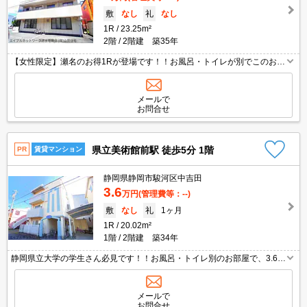
敷
なし
礼
なし
1R
23.25m²
2階
2階建 築35年
【女性限定】瀬名のお得1Rが登場です！！お風呂・トイレが別でこのお家
賃はと～っても魅力的ですよね！！生活費を抑えて趣味のお金にあてた
い…でもお風呂とトイレは別がいい…そんな悩める女性も必見です☆エア
コン1台付きで駐車場ありますのでお車で通勤・通学される方にもとって
メールで
もオススメ(^^♪2階角部屋、鉄骨造なので音も最小限に♪
お問合せ
県立美術館前駅 徒歩5分 1階
PR
賃貸マンション
静岡県静岡市駿河区中吉田
3.6
万円
(管理費等：--)
敷
なし
礼
1ヶ月
1R
20.02m²
1階
2階建 築34年
静岡県立大学の学生さん必見です！！お風呂・トイレ別のお部屋で、3.6万
円はとってもお得なお家賃ですよ☆さらに独立洗面台まで付いちゃってま
す♪独立洗面台は新しく入れ替え済みですよ！！ミニ冷蔵庫も付いていま
す♪角のお部屋で窓もいっぱい☆ドラッグストア・コンビニが近くて買い
メールで
物がとっても便利ですよ！！ぜひお問い合わせください！
お問合せ