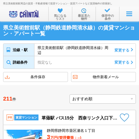
県立美術館前駅周辺の賃貸・不動産情報で賃貸マンション・賃貸アパートなど賃貸物件の部屋探し
お部屋を探す
気になる
最近見た
保存中の
リスト
物件
条件
沿線・駅から
県立美術館前駅（静岡鉄道静岡清水線）の賃貸マンショ
住所から
ン・アパート一覧
家賃相場から
県立美術館前駅（静岡鉄道静岡清水線）周
沿線・駅
変更する
辺
通勤通学時間から
詳細条件
指定なし
変更する
物件特集から
不動産会社から
条件保存
物件新着メール
TOP
211
件
草薙駅 バス15分 西奈リンク入口下車：停歩3分 2階
PR
賃貸マンション
静岡県静岡市葵区瀬名１丁目
3
万円
(管理費等：--)