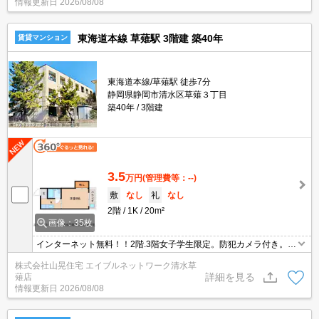
情報更新日
2026/08/08
ても明るいですよ♪近くにドラッグストアがあり、とっても買い物が
便利です☆
東海道本線 草薙駅 3階建 築40年
賃貸マンション
東海道本線/草薙駅 徒歩7分
静岡県静岡市清水区草薙３丁目
築40年
3階建
3.5
万円
(管理費等：--)
敷
なし
礼
なし
2階
1K
20m²
画像：35枚
インターネット無料！！2階.3階女子学生限定。防犯カメラ付き。敷
金・礼金がなしと初期費用を抑えられますよ！ベランダが広く南東
株式会社山晃住宅 エイブルネットワーク清水草
向きなので日当たりが良好。日当たりの良さを実感ください～。キ
詳細を見る
薙店
ッチンが広く都市ガスなのでお料理好きな方にもオススメです。
情報更新日
2026/08/08