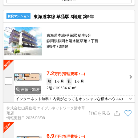
東海道本線 草薙駅 3階建 築9年
賃貸マンション
東海道本線/草薙駅 徒歩8分
静岡県静岡市清水区草薙３丁目
築9年
3階建
7.2
万円
(管理費等：--)
敷
1ヶ月
礼
1ヶ月
2階
1K
34.41m²
画像：35枚
インターネット無料！内装がとってもオッシャレな積水ハウスのマ
ンション♪重量鉄骨造の耐震等級３、オートロック、防犯カメラでセ
株式会社山晃住宅 エイブルネットワーク清水草
キュリティもばっちり。不在でも荷物を受け取れる宅配ＢＯＸも完
詳細を見る
薙店
備！インテリアも一面タイル貼りでデザイン性と空気環境◎、人造
情報更新日
2026/08/08
大理石のキッチンシンク、充実した収納、室内物干し等、魅力満載
です。
6.9
万円
(管理費等：--)