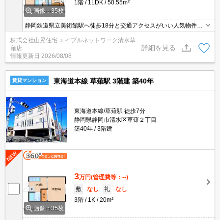
1階
1LDK
50.55m²
画像：35枚
静岡鉄道県立美術館駅へ徒歩18分と交通アクセスがいい人気物件の
募集が始まりましたよ。徒歩圏内にスーパー・ドラックストアがあ
株式会社山晃住宅 エイブルネットワーク清水草
るので周辺環境も充実。ペットが飼育可能。LDKが11.3帖・洋室が
詳細を見る
薙店
8帖と広々空間。南東向きなので日当たりが良好。追焚機能・浴室
情報更新日
2026/08/08
乾燥・ウォシュレット・TVモニターホン付きなので設備が豊富。オ
ススメ。
東海道本線 草薙駅 3階建 築40年
賃貸マンション
東海道本線/草薙駅 徒歩7分
静岡県静岡市清水区草薙２丁目
築40年
3階建
3
万円
(管理費等：--)
敷
なし
礼
なし
3階
1K
20m²
画像：35枚