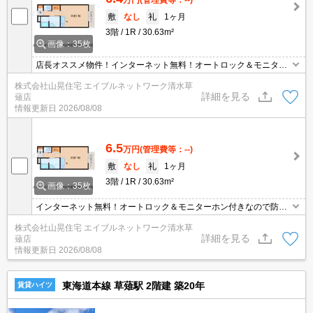
敷
なし
礼
1ヶ月
3階
1R
30.63m²
画像：35枚
店長オススメ物件！インターネット無料！オートロック＆モニター
ホン付きなので防犯面も安心♪駅へ50ｍ！コンビニへ220ｍ◇スーパ
株式会社山晃住宅 エイブルネットワーク清水草
ーへ430ｍ◇ドラッグストアへ430ｍと生活に便利☆静岡県立大学へ
詳細を見る
薙店
850ｍと通学にも便利な立地です！システムキッチンなので料理も
情報更新日
2026/08/08
ラクラク♪お部屋も広々11帖！ぜひ、お問い合わせください！
6.5
万円
(管理費等：--)
敷
なし
礼
1ヶ月
3階
1R
30.63m²
画像：35枚
インターネット無料！オートロック＆モニターホン付きなので防犯
面も安心♪駅へ50ｍ！コンビニへ220ｍ◇スーパーへ430ｍ◇ドラッ
株式会社山晃住宅 エイブルネットワーク清水草
グストアへ430ｍと生活便利☆静岡県立大学へ850ｍと通学にも便利
詳細を見る
薙店
な立地です！システムキッチンなので料理もラクラク♪お部屋も広々
情報更新日
2026/08/08
11帖！！エイブルが目の前の物件！ぜひ、お問い合わせください！
東海道本線 草薙駅 2階建 築20年
賃貸ハイツ