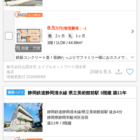
8.5
万円
(管理費等：--)
敷
2ヶ月
礼
1ヶ月
3階
1LDK
44.88m²
画像：35枚
鉄筋コンクリート造！収納たっぷりでファミリー様におススメで
す！空気が澄んだ高台に位置し、休日はゆっくりと過ごしていただ
株式会社山晃住宅 エイブルネットワーク清水草
けます♪インターネット無料ですよ(^^♪防音に優れた構造になってお
詳細を見る
薙店
り上下階に気にせずお住まいできます。外観はユーロクラシカル調
情報更新日
2026/08/08
でおしゃれ。草薙駅まで徒歩14分。駐車場は2台確保OK。
静岡鉄道静岡清水線 県立美術館前駅 3階建 築11年
賃貸ハイツ
静岡鉄道静岡清水線/県立美術館前駅 徒歩4分
静岡県静岡市駿河区谷田
築11年
3階建