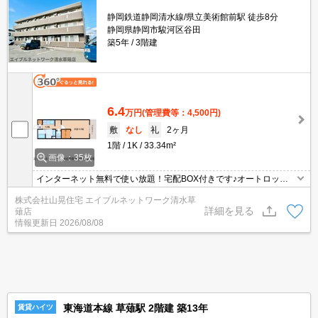
静岡鉄道静岡清水線/県立美術館前駅 徒歩8分
静岡県静岡市駿河区谷田
築5年
3階建
6.4
万円
(管理費等：4,500円)
敷
なし
礼
2ヶ月
1階
1K
33.34m²
画像：35枚
インターネット無料で使い放題！宅配BOX付きです♪オートロッ
ク、2口コンロ付きのキッチン！スーパーやコンビニも徒歩圏内と
株式会社山晃住宅 エイブルネットワーク清水草
なっていて生活に便利な場所ですよ～！照明器具も付いていますし
詳細を見る
薙店
エアコンももちろん付いています♪浴室乾燥機、追い焚き、ウォシュ
情報更新日
2026/08/08
レットも完備！！お早めにお問い合わせください！一人暮らしを始
めるならココ！
東海道本線 草薙駅 2階建 築13年
賃貸ハイツ