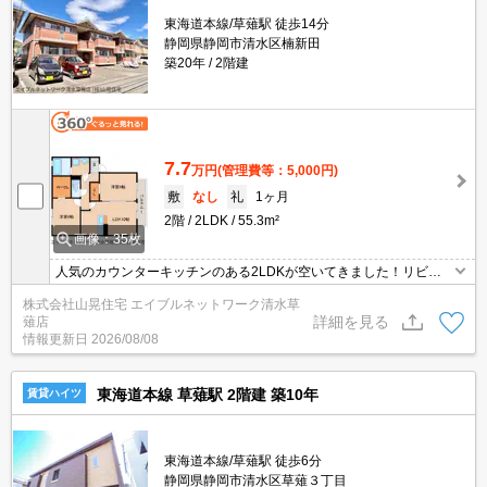
東海道本線/草薙駅 徒歩14分
静岡県静岡市清水区楠新田
築20年
2階建
7.7
万円
(管理費等：5,000円)
敷
なし
礼
1ヶ月
2階
2LDK
55.3m²
画像：35枚
人気のカウンターキッチンのある2LDKが空いてきました！リビン
グ横の洋室を広げて使うと広々18帖のお部屋に大変身♪ウォークイ
株式会社山晃住宅 エイブルネットワーク清水草
ンクローゼットがあって、たっぷり収納も入りますよ♪スーパー【タ
詳細を見る
薙店
イヨー】まで徒歩9分♪バイパスにも出やすいので車通勤の方にもオ
情報更新日
2026/08/08
ススメ！
東海道本線 草薙駅 2階建 築10年
賃貸ハイツ
東海道本線/草薙駅 徒歩6分
静岡県静岡市清水区草薙３丁目