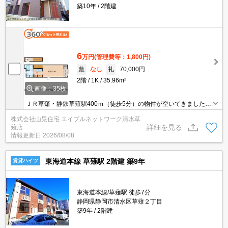
築10年
2階建
6
万円
(管理費等：1,800円)
敷
なし
礼
70,000円
2階
1K
35.96m²
画像：35枚
ＪＲ草薙・静鉄草薙駅400ｍ（徒歩5分）の物件が空いてきました。
雨の日もへっちゃら浴室乾燥機が付いているので便利ですよ(^^♪さ
株式会社山晃住宅 エイブルネットワーク清水草
らに、一人暮らしの急な雨でも安心なサンルームタイプです。しず
詳細を見る
薙店
てつストアも190ｍ（徒歩3分）、1人暮らしの友『コンビニ』も33
情報更新日
2026/08/08
0ｍ（徒歩5分）ととても買い物にも便利です☆
東海道本線 草薙駅 2階建 築9年
賃貸ハイツ
東海道本線/草薙駅 徒歩7分
静岡県静岡市清水区草薙２丁目
築9年
2階建