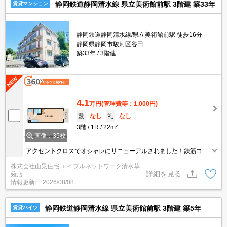
静岡鉄道静岡清水線 県立美術館前駅 3階建 築33年
賃貸マンション
静岡鉄道静岡清水線/県立美術館前駅 徒歩16分
静岡県静岡市駿河区谷田
築33年
3階建
4.1
万円
(管理費等：1,000円)
敷
なし
礼
なし
3階
1R
22m²
画像：35枚
アクセントクロスでオシャレにリニューアルされました！鉄筋コン
クリート造のマンションタイプですので安心感がございます♪駐車場
株式会社山晃住宅 エイブルネットワーク清水草
一台無料で付いておりますので、社会人様にもオススメですよ！イ
詳細を見る
薙店
ンターネット無料です。可動式の収納ですのでお好きなようにレイ
情報更新日
2026/08/08
アウト出来ます(^^)
静岡鉄道静岡清水線 県立美術館前駅 3階建 築5年
賃貸ハイツ