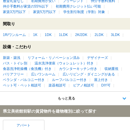
敷金礼金なし
初期費用が安い
フリーレント
仲介手数料無料
仲介手数料が家賃の55%以下
初期費用クレジット払い可能
家賃3万円以下
家賃5万円以下
学生割引制度（学割）対象
間取り
1R/ワンルーム
1K
1DK
1LDK
2K/2DK
2LDK
3LDK
設備・こだわり
新築・築浅
リフォーム・リノベーション済み
デザイナーズ
バス・トイレ別
温水洗浄便座（ウォシュレット）付き
食器洗浄乾燥機（食洗機）付き
カウンターキッチン付き
収納重視
バリアフリー
広いワンルーム
広いリビング・ダイニングがある
ベランダ・バルコニー付き
ルーフバルコニー付き
屋上付き
ペット可・ペット相談可
楽器相談可
ピアノ相談可
DIY可
もっと見る
県立美術館前駅の賃貸物件を建物種別に絞って探す
アパート