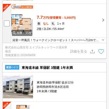
7.7
万円
(管理費等：5,000円)
敷
なし
礼
1ヶ月
2階
2LDK
55.44m²
画像：35枚
浴室一坪風呂！ウォークインクローゼット！スーパーへ712mで自
転車での買物も便利♪全室角部屋で窓も3方向にあるので風もスーッ
株式会社山晃住宅 エイブルネットワーク清水草
と通りますよ(^^)洋室がそれぞれ分かれているので家族のプライベ
詳細を見る
薙店
ートも守れます！駐車場2台目ぜひお問合せください(^O^)／お隣の
情報更新日
2026/08/08
お部屋と接しているのはお風呂と洗面のみです！とってもオススメ
です
東海道本線 草薙駅 3階建 1年未満
賃貸ハイツ
東海道本線/草薙駅 徒歩12分
静岡県静岡市清水区谷田
1年未満
3階建