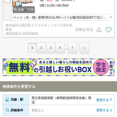
1階
1LDK
48.35m²
画像：35枚
ペット（犬・猫）飼育OKの1LDKハイツが駿河区国吉田6丁目に空
いてきました！エアコン2基付でお風呂は1坪風呂ですよ～～。また
株式会社山晃住宅 エイブルネットワーク清水草
追焚きや浴室乾燥機まで完備されていて、至れり尽くせり！！室内
詳細を見る
薙店
物干しや宅配ボックスなど生活便利な設備もタップリついています♪
情報更新日
2026/08/08
緑豊かな国吉田6丁目で新生活をスタートさせましょう！ぜひご覧
下さい！
1
2
3
4
7
…
検索条件を変更する
県立美術館前駅（静岡鉄道静岡清水線）周
沿線・駅
変更する
辺
詳細条件
指定なし
変更する