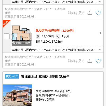
草薙に徒歩圏内のハイツがあいてきました(^^)建物は積水ハウスの
施工で、室内とーてもおしゃれでぴっかぴかにリフォームされてま
株式会社山晃住宅 エイブルネットワーク清水草
す♪しかも物置もあるので荷物の多い方も安心ですよね。玄関は鍵を
詳細を見る
薙店
もたなくていいデジタルロックなので、とっても楽チンです♪南西向
情報更新日
2026/08/08
きで日当たりもよく、駅も近いおススメの1LDKですよ(^^)
6.6
万円
(管理費等：3,900円)
敷
33,000円
礼
1ヶ月
1階
1LDK
37.02m²
画像：35枚
草薙に徒歩圏内のハイツがあいてきました(^^)建物は積水ハウスの
施工で、室内とーてもおしゃれでぴっかぴかにリフォームされてま
株式会社山晃住宅 エイブルネットワーク清水草
す♪しかも物置もあるので荷物の多い方も安心ですよね。玄関は鍵を
詳細を見る
薙店
もたなくていいデジタルロックなので、とっても楽チンです♪南西向
情報更新日
2026/08/08
きで日当たりもよく、駅も近いおススメの1LDKですよ(^^)
東海道本線 草薙駅 2階建 築20年
賃貸ハイツ
東海道本線/草薙駅 徒歩12分
静岡県静岡市清水区楠新田
築20年
2階建