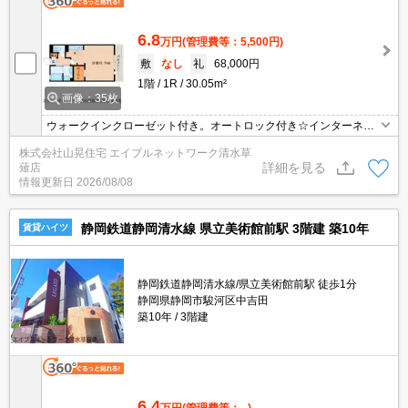
6.8
万円
(管理費等：5,500円)
敷
なし
礼
68,000円
1階
1R
30.05m²
画像：35枚
ウォークインクローゼット付き。オートロック付き☆インターネッ
ト無料です！静岡県立大学まで徒歩7分◇ミニストップへ180ｍ◇ス
株式会社山晃住宅 エイブルネットワーク清水草
ーパーへ700ｍ◇ウォークインクローゼット付きなので収納もラク
詳細を見る
薙店
ラク♪お部屋探しはエイブルネットワーク清水草薙店におまかせ下さ
情報更新日
2026/08/08
いませ（＾▽＾）／今なら駐車場1台確保ＯＫですよ～～社会人様
集まれ～～
静岡鉄道静岡清水線 県立美術館前駅 3階建 築10年
賃貸ハイツ
静岡鉄道静岡清水線/県立美術館前駅 徒歩1分
静岡県静岡市駿河区中吉田
築10年
3階建
6.4
万円
(管理費等：--)