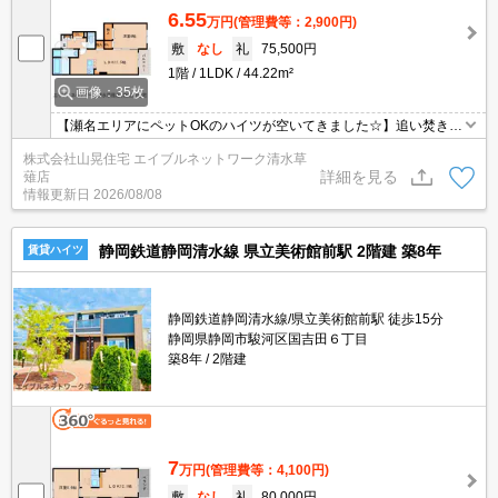
6.55
万円
(管理費等：2,900円)
敷
なし
礼
75,500円
1階
1LDK
44.22m²
画像：35枚
【瀬名エリアにペットOKのハイツが空いてきました☆】追い焚き、
シャンプードレッサー、TVモニターホン、浴室乾燥などの設備はも
株式会社山晃住宅 エイブルネットワーク清水草
ちろん！なんと、エアコン２台付き！グリル付き3口コンロのシス
詳細を見る
薙店
テムキッチン。さらに都市ガスでランニングコストも抑えられて毎
情報更新日
2026/08/08
日お料理したくなりますね♪インターネット無料にもなっていて快適
生活♪
静岡鉄道静岡清水線 県立美術館前駅 2階建 築8年
賃貸ハイツ
静岡鉄道静岡清水線/県立美術館前駅 徒歩15分
静岡県静岡市駿河区国吉田６丁目
築8年
2階建
7
万円
(管理費等：4,100円)
敷
なし
礼
80,000円