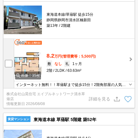
東海道本線/草薙駅 徒歩15分
静岡県静岡市清水区楠新田
築13年
2階建
8.2
万円
(管理費等：5,500円)
敷
なし
礼
1ヶ月
2階
2LDK
63.63m²
画像：35枚
インターネット無料！！草薙駅まで徒歩15分！2階角部屋の人気ハ
イツが空いてきます！！お風呂は1坪風呂で窓もついています！キ
株式会社山晃住宅 エイブルネットワーク清水草
ッチンは3口コンロ（グリル付）ですよ♪しかもオール電化でお財布
詳細を見る
薙店
にもエコなお部屋なんです♪ALSOKセキュリティがきっちりと導入
情報更新日
2026/08/08
されているのに加えてTVモニターホンも付いているので防犯対策も
バッチリ◎
東海道本線 草薙駅 5階建 築52年
賃貸マンション