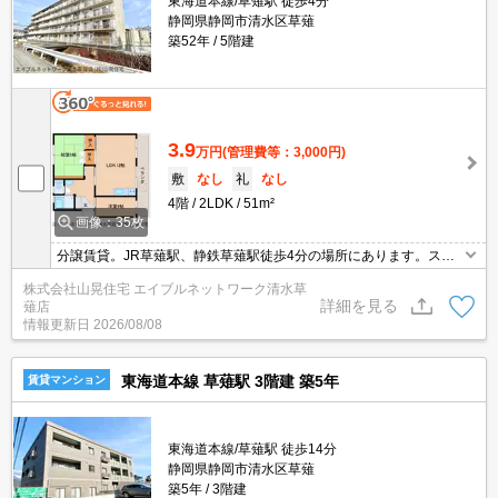
東海道本線/草薙駅 徒歩4分
静岡県静岡市清水区草薙
築52年
5階建
3.9
万円
(管理費等：3,000円)
敷
なし
礼
なし
4階
2LDK
51m²
画像：35枚
分譲賃貸。JR草薙駅、静鉄草薙駅徒歩4分の場所にあります。スー
パーやコンビニも徒歩圏内にありとっても便利な場所です！ガスコ
株式会社山晃住宅 エイブルネットワーク清水草
ンロ付きのキッチン、エアコンなどもございますよ！駐車場は近隣
詳細を見る
薙店
で6,500円（別途敷金・仲介料必要）で確保できます。とにかく場
情報更新日
2026/08/08
所にこだわりたい！という方にオススメですよ！お早めに～
東海道本線 草薙駅 3階建 築5年
賃貸マンション
東海道本線/草薙駅 徒歩14分
静岡県静岡市清水区草薙
築5年
3階建