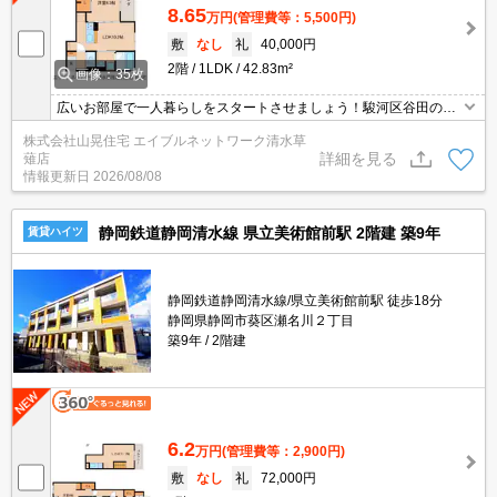
8.65
万円
(管理費等：5,500円)
敷
なし
礼
40,000円
2階
1LDK
42.83m²
画像：35枚
広いお部屋で一人暮らしをスタートさせましょう！駿河区谷田の閑
静な住宅地にゆったり1ＬＤＫの築浅ハイツが登場しました！アル
株式会社山晃住宅 エイブルネットワーク清水草
ソックがはいったセキュリティ物件で、他にもＴＶモニターホンや
詳細を見る
薙店
防犯カメラ、シャッターなどあなたの“不安”を取り除いてくれます♪
情報更新日
2026/08/08
室内設備はフルスペックですからどうぞご覧あれ～。インターネッ
ト無料です♪
静岡鉄道静岡清水線 県立美術館前駅 2階建 築9年
賃貸ハイツ
静岡鉄道静岡清水線/県立美術館前駅 徒歩18分
静岡県静岡市葵区瀬名川２丁目
築9年
2階建
6.2
万円
(管理費等：2,900円)
敷
なし
礼
72,000円