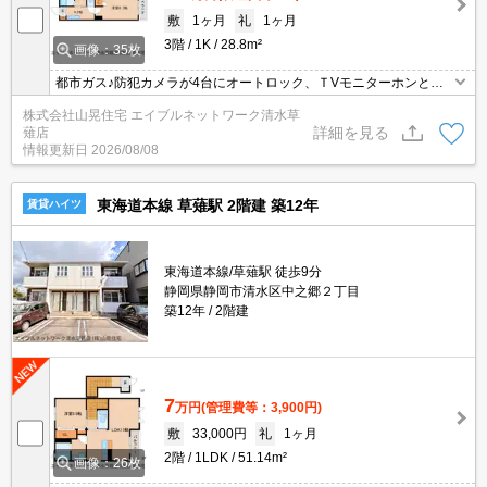
敷
1ヶ月
礼
1ヶ月
3階
1K
28.8m²
画像：35枚
都市ガス♪防犯カメラが4台にオートロック、ＴVモニターホンと防
犯バッチリ！女性の一人暮らしもココなら安心してスタートできま
株式会社山晃住宅 エイブルネットワーク清水草
す♪こちらは3階のお部屋ですよ♪ラグジュアリーな室内は他には無
詳細を見る
薙店
いおしゃれ感があります。インターネット無料、追い焚き、浴室乾
情報更新日
2026/08/08
燥機付きです。耐震性にすぐれた建物です。日当たりも良く気持ち
いいお部屋です！
東海道本線 草薙駅 2階建 築12年
賃貸ハイツ
東海道本線/草薙駅 徒歩9分
静岡県静岡市清水区中之郷２丁目
築12年
2階建
7
万円
(管理費等：3,900円)
敷
33,000円
礼
1ヶ月
2階
1LDK
51.14m²
画像：26枚