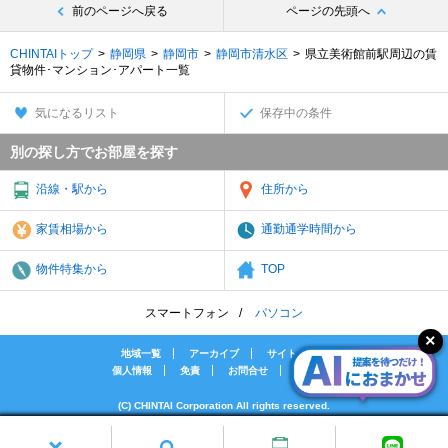
前のページへ戻る
ページの先頭へ
CHINTAIトップ
静岡県
静岡市
静岡市清水区
県立美術館前駅周辺の賃
貸物件･マンション･アパート一覧
気になるリスト
保存中の条件
別の探し方でお部屋を探す
沿線・駅から
住所から
家賃相場から
通勤通学時間から
物件特集から
TOP
スマートフォン
パソコン
地域一覧
アーカイブ
サイトマップ
個人情報
免責
お問合せ
会社案内
(C) CHINTAI Corporation All rights reserved.
[PR]賃貸物件の疑問解決！教えてエイブルAGENT