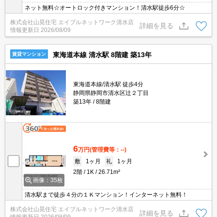
ネット無料☆オートロック付きマンション！清水駅徒歩6分☆
株式会社山晃住宅 エイブルネットワーク清水店
詳細を見る
情報更新日
2026/08/09
東海道本線 清水駅 8階建 築13年
賃貸マンション
東海道本線/清水駅 徒歩4分
静岡県静岡市清水区辻２丁目
築13年
8階建
6
万円
(管理費等：--)
敷
1ヶ月
礼
1ヶ月
2階
1K
26.71m²
画像：35枚
清水駅まで徒歩４分の１Ｋマンション！インターネット無料！
株式会社山晃住宅 エイブルネットワーク清水店
詳細を見る