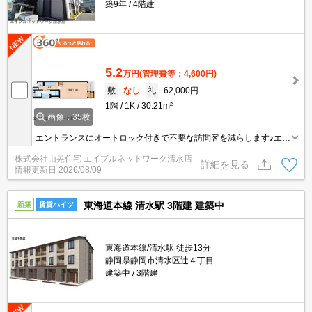
築9年
4階建
5.2
万円
(管理費等：4,600円)
敷
なし
礼
62,000円
1階
1K
30.21m²
画像：35枚
エントランスにオートロック付きで不要な訪問客を減らします♪エン
トランス部分で訪問営業などの来訪者をシャットアウト。仕事終わ
株式会社山晃住宅 エイブルネットワーク清水店
りの疲れたとき、面倒な対応を少しでも軽減できます♪徒歩圏内にマ
詳細を見る
情報更新日
2026/08/09
ックスバリュがあるので、お仕事帰りにすぐ買い物できますね♪オス
スメ♪収納豊富でお部屋が広々すっきり使える7.9帖1Ｋマンション♪
東海道本線 清水駅 3階建 建築中
新築
賃貸ハイツ
東海道本線/清水駅 徒歩13分
静岡県静岡市清水区辻４丁目
建築中
3階建