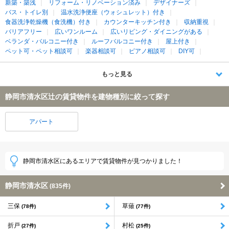
新築・築浅
リフォーム・リノベーション済み
デザイナーズ
バス・トイレ別
温水洗浄便座（ウォシュレット）付き
食器洗浄乾燥機（食洗機）付き
カウンターキッチン付き
収納重視
バリアフリー
広いワンルーム
広いリビング・ダイニングがある
ベランダ・バルコニー付き
ルーフバルコニー付き
屋上付き
ペット可・ペット相談可
楽器相談可
ピアノ相談可
DIY可
もっと見る
静岡市清水区辻の賃貸物件を建物種別に絞って探す
アパート
静岡市清水区にあるエリアで賃貸物件が見つかりました！
静岡市清水区
(835件)
三保
草薙
(78件)
(77件)
折戸
村松
(27件)
(25件)