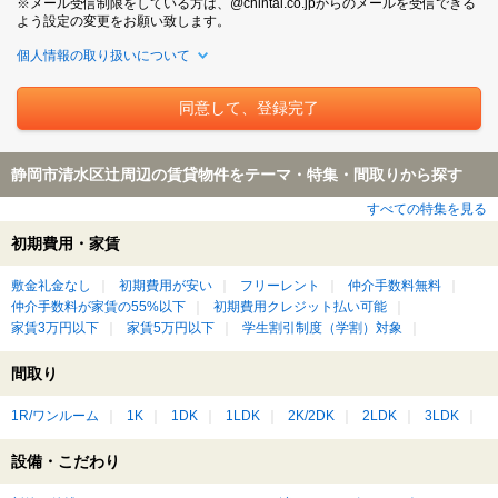
※メール受信制限をしている方は、@chintai.co.jpからのメールを受信できる
よう設定の変更をお願い致します。
個人情報の取り扱いについて
静岡市清水区辻周辺の賃貸物件をテーマ・特集・間取りから探す
すべての特集を見る
初期費用・家賃
敷金礼金なし
初期費用が安い
フリーレント
仲介手数料無料
仲介手数料が家賃の55%以下
初期費用クレジット払い可能
家賃3万円以下
家賃5万円以下
学生割引制度（学割）対象
間取り
1R/ワンルーム
1K
1DK
1LDK
2K/2DK
2LDK
3LDK
設備・こだわり