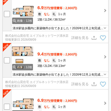
6.9
万円
(管理費等：2,900円)
敷
なし
礼
1ヶ月
1階
1LDK
38.52m²
画像：12枚
清水駅徒歩圏内に新築物件が出てきました！2026年12月上旬完成予
定！なんとペットの飼育がOKです！かわいいワンちゃん、猫ちゃん
株式会社山晃住宅 エイブルネットワーク清水店
と新築で新生活を始めましょう！インターネット無料使い放題で
詳細を見る
情報更新日
2026/08/09
月々の費用もとってもお得です！防犯カメラも付いているので女性
の方でも安心！エアコン2台付いていて諸経費もお得に抑えられま
すよ！
9.4
万円
(管理費等：2,900円)
敷
なし
礼
1ヶ月
3階
2LDK
58.13m²
画像：12枚
清水駅徒歩圏内に新築物件が出てきました！2026年12月上旬完成予
定！なんとペットの飼育がOKです！かわいいワンちゃん、猫ちゃん
株式会社山晃住宅 エイブルネットワーク清水店
と新築で新生活を始めましょう！インターネット無料使い放題で
詳細を見る
情報更新日
2026/08/09
月々の費用もとってもお得です！防犯カメラも付いているので女性
の方でも安心！エアコン2台付いていて諸経費もお得に抑えられま
すよ！
6.9
万円
(管理費等：2,900円)
敷
なし
礼
1ヶ月