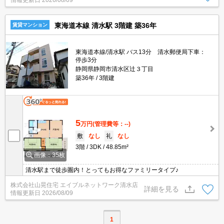
情報更新日
2026/08/09
東海道本線 清水駅 3階建 築36年
賃貸マンション
東海道本線/清水駅 バス13分 清水郵便局下車：
停歩3分
静岡県静岡市清水区辻３丁目
築36年
3階建
5
万円
(管理費等：--)
敷
なし
礼
なし
3階
3DK
48.85m²
画像：35枚
清水駅まで徒歩圏内！とってもお得なファミリータイプ♪
株式会社山晃住宅 エイブルネットワーク清水店
詳細を見る
情報更新日
2026/08/09
1