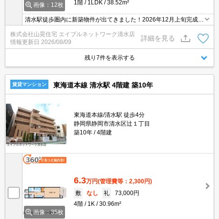
1階
1LDK
38.52m²
画像：12枚
清水駅徒歩圏内に新築物件が出てきました！2026年12月上旬完成予
定！なんとペットの飼育がOKです！かわいいワンちゃん、猫ちゃん
株式会社山晃住宅 エイブルネットワーク清水店
と新築で新生活を始めましょう！インターネット無料使い放題で
詳細を見る
情報更新日
2026/08/09
月々の費用もとってもお得です！防犯カメラも付いているので女性
の方でも安心！エアコン2台付いていて諸経費もお得に抑えられま
残り7件を表示する
すよ！
東海道本線 清水駅 4階建 築10年
賃貸マンション
東海道本線/清水駅 徒歩4分
静岡県静岡市清水区辻１丁目
築10年
4階建
6.3
万円
(管理費等：2,300円)
敷
なし
礼
73,000円
4階
1K
30.96m²
画像：35枚