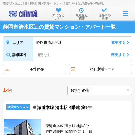
静岡市清水区辻の賃貸・不動産情報で賃貸マンション・賃貸アパートなど賃貸物件の部屋探し
お部屋を探す
気になる
最近見た
保存中の
リスト
物件
条件
沿線・駅から
静岡市清水区辻の賃貸マンション・アパート一覧
住所から
家賃相場から
静岡市清水区辻
変更する
エリア
通勤通学時間から
詳細条件
指定なし
変更する
物件特集から
条件保存
物件新着メール
不動産会社から
TOP
14
件
東海道本線 清水駅 4階建 築9年
賃貸マンション
東海道本線/清水駅 徒歩8分
静岡県静岡市清水区辻１丁目