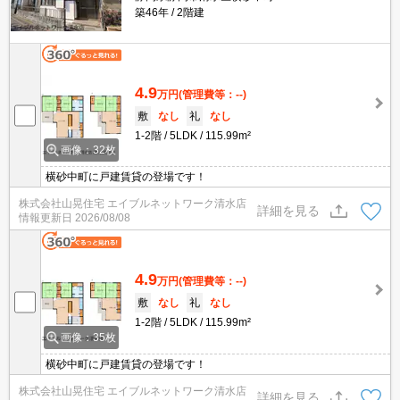
築46年
2階建
4.9
万円
(管理費等：--)
敷
なし
礼
なし
1-2階
5LDK
115.99m²
画像：32枚
横砂中町に戸建賃貸の登場です！
株式会社山晃住宅 エイブルネットワーク清水店
詳細を見る
情報更新日
2026/08/08
4.9
万円
(管理費等：--)
敷
なし
礼
なし
1-2階
5LDK
115.99m²
画像：35枚
横砂中町に戸建賃貸の登場です！
株式会社山晃住宅 エイブルネットワーク清水店
詳細を見る