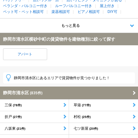
ベランダ・バルコニー付き
ルーフバルコニー付き
屋上付き
ペット可・ペット相談可
楽器相談可
ピアノ相談可
DIY可
もっと見る
静岡市清水区横砂中町の賃貸物件を建物種別に絞って探す
アパート
静岡市清水区にあるエリアで賃貸物件が見つかりました！
静岡市清水区
(835件)
三保
草薙
(78件)
(77件)
折戸
村松
(27件)
(25件)
八坂東
七ツ新屋
(21件)
(20件)