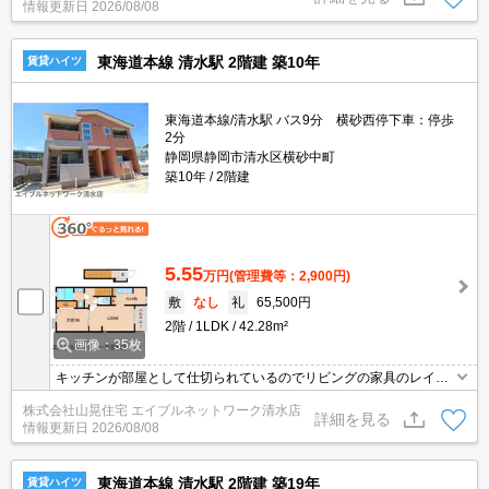
情報更新日
2026/08/08
東海道本線 清水駅 2階建 築10年
賃貸ハイツ
東海道本線/清水駅 バス9分 横砂西停下車：停歩
2分
静岡県静岡市清水区横砂中町
築10年
2階建
5.55
万円
(管理費等：2,900円)
敷
なし
礼
65,500円
2階
1LDK
42.28m²
画像：35枚
キッチンが部屋として仕切られているのでリビングの家具のレイア
ウトがしやすいですね！！エアコン、追い焚き機能、浴室乾燥、TV
株式会社山晃住宅 エイブルネットワーク清水店
付インターホン、人感照明センサー、ウォシュレットなど設備も充
詳細を見る
情報更新日
2026/08/08
実のオススメ物件です♪スーパーへ50ｍ。コンビニへ200ｍ。ウェル
シアへ400ｍ。
東海道本線 清水駅 2階建 築19年
賃貸ハイツ