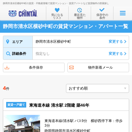
静岡市清水区横砂中町の賃貸・不動産情報で賃貸マンション・賃貸アパートなど賃貸物件の部屋探し
お部屋を探す
気になる
最近見た
保存中の
リスト
物件
条件
沿線・駅から
静岡市清水区横砂中町の賃貸マンション・アパート一覧
住所から
家賃相場から
静岡市清水区横砂中町
変更する
エリア
通勤通学時間から
詳細条件
指定なし
変更する
物件特集から
条件保存
物件新着メール
不動産会社から
TOP
4
件
東海道本線 清水駅 2階建 築46年
賃貸一戸建て
東海道本線/清水駅 バス9分 横砂西停下車：停歩
3分
静岡県静岡市清水区横砂中町