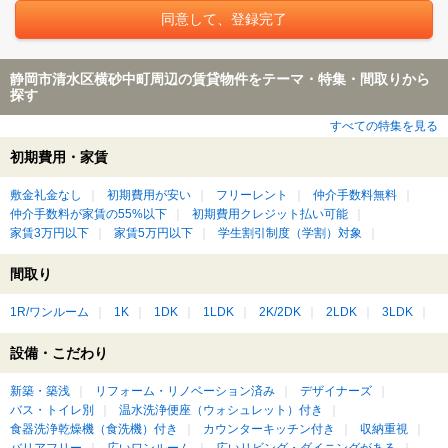
静岡市清水区横砂中町周辺の賃貸物件をテーマ・特集・間取りから
探す
すべての特集を見る
初期費用・家賃
敷金礼金なし
初期費用が安い
フリーレント
仲介手数料無料
仲介手数料が家賃の55%以下
初期費用クレジット払い可能
家賃3万円以下
家賃5万円以下
学生割引制度（学割）対象
間取り
1R/ワンルーム
1K
1DK
1LDK
2K/2DK
2LDK
3LDK
設備・こだわり
新築・築浅
リフォーム・リノベーション済み
デザイナーズ
バス・トイレ別
温水洗浄便座（ウォシュレット）付き
食器洗浄乾燥機（食洗機）付き
カウンターキッチン付き
収納重視
バリアフリー
広いワンルーム
広いリビング・ダイニングがある