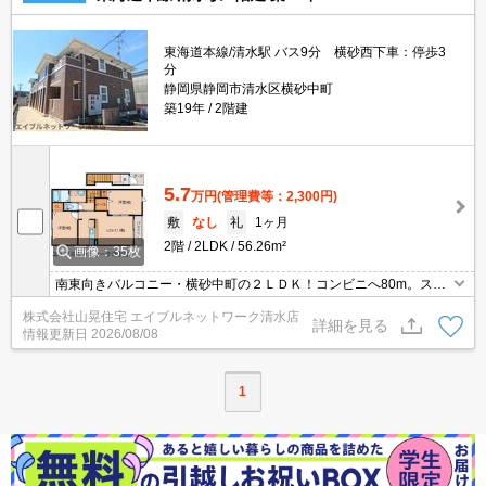
東海道本線/清水駅 バス9分 横砂西下車：停歩3
分
静岡県静岡市清水区横砂中町
築19年
2階建
5.7
万円
(管理費等：2,300円)
敷
なし
礼
1ヶ月
2階
2LDK
56.26m²
画像：35枚
南東向きバルコニー・横砂中町の２ＬＤＫ！コンビニへ80m。スー
パーへ310m。自転車での買物も便利。カウンターキッチンなので
株式会社山晃住宅 エイブルネットワーク清水店
テレビを見ながらお料理できますよ！エアコン、追い炊き機能、Ｔ
詳細を見る
情報更新日
2026/08/08
Ｖインターホン、浴室乾燥、シャワー付き洗面台、温水洗浄便座、
室内洗濯機置場・都市ガスなどなどうれしい設備も揃っていますよ♪
1