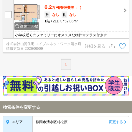
6.2
万円
(管理費等：--)
敷
なし
礼
なし
1階
2LDK
52.06m²
画像：35枚
小学校近く☆ファミリーにオススメな物件☆テラス付き☆
株式会社山晃住宅 エイブルネットワーク清水店
詳細を見る
情報更新日
2026/08/09
1
検索条件を変更する
静岡市清水区村松原
変更する
エリア