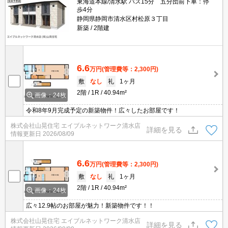
東海道本線/清水駅 バス15分 五分団前下車：停
歩4分
静岡県静岡市清水区村松原３丁目
新築
2階建
6.6
万円
(管理費等：2,300円)
敷
なし
礼
1ヶ月
2階
1R
40.94m²
画像：24枚
令和8年9月完成予定の新築物件！広々したお部屋です！
株式会社山晃住宅 エイブルネットワーク清水店
詳細を見る
情報更新日
2026/08/09
6.6
万円
(管理費等：2,300円)
敷
なし
礼
1ヶ月
2階
1R
40.94m²
画像：24枚
広々12.9帖のお部屋が魅力！新築物件です！！
株式会社山晃住宅 エイブルネットワーク清水店
詳細を見る