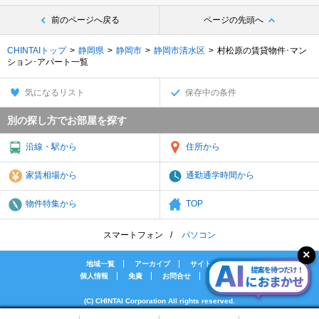
前のページへ戻る
ページの先頭へ
CHINTAIトップ
静岡県
静岡市
静岡市清水区
村松原の賃貸物件･マン
ション･アパート一覧
気になるリスト
保存中の条件
別の探し方でお部屋を探す
沿線・駅から
住所から
家賃相場から
通勤通学時間から
物件特集から
TOP
スマートフォン
パソコン
地域一覧
アーカイブ
サイトマップ
個人情報
免責
お問合せ
会社案内
(C) CHINTAI Corporation All rights reserved.