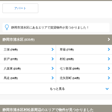
アパート
静岡市清水区にあるエリアで賃貸物件が見つかりました！
静岡市清水区
(835件)
三保
草薙
(78件)
(77件)
折戸
村松
(27件)
(25件)
八坂東
七ツ新屋
(21件)
(20件)
馬走
北矢部町
(16件)
(14件)
もっと見る
静岡市清水区村松原周辺のエリアで物件が見つかりました