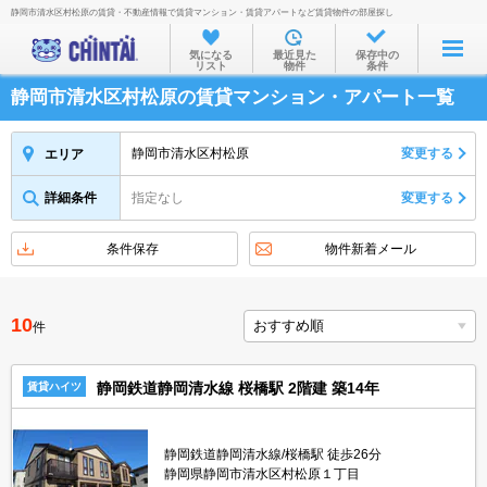
静岡市清水区村松原の賃貸・不動産情報で賃貸マンション・賃貸アパートなど賃貸物件の部屋探し
お部屋を探す
気になる
最近見た
保存中の
リスト
物件
条件
沿線・駅から
静岡市清水区村松原の賃貸マンション・アパート一覧
住所から
家賃相場から
静岡市清水区村松原
変更する
エリア
通勤通学時間から
詳細条件
指定なし
変更する
物件特集から
条件保存
物件新着メール
不動産会社から
TOP
10
件
静岡鉄道静岡清水線 桜橋駅 2階建 築14年
賃貸ハイツ
静岡鉄道静岡清水線/桜橋駅 徒歩26分
静岡県静岡市清水区村松原１丁目