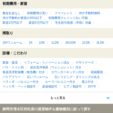
初期費用・家賃
敷金礼金なし
初期費用が安い
フリーレント
仲介手数料無料
仲介手数料が家賃の55%以下
初期費用クレジット払い可能
家賃3万円以下
家賃5万円以下
学生割引制度（学割）対象
間取り
1R/ワンルーム
1K
1DK
1LDK
2K/2DK
2LDK
3LDK
設備・こだわり
新築・築浅
リフォーム・リノベーション済み
デザイナーズ
バス・トイレ別
温水洗浄便座（ウォシュレット）付き
食器洗浄乾燥機（食洗機）付き
カウンターキッチン付き
収納重視
バリアフリー
広いワンルーム
広いリビング・ダイニングがある
ベランダ・バルコニー付き
ルーフバルコニー付き
屋上付き
ペット可・ペット相談可
楽器相談可
ピアノ相談可
DIY可
もっと見る
静岡市清水区村松原の賃貸物件を建物種別に絞って探す