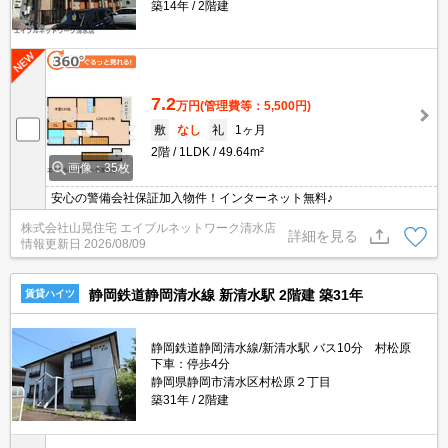
築14年
2階建
7.2
万円
(管理費等：5,500円)
敷
なし
礼
1ヶ月
2階
1LDK
49.64m²
画像：35枚
安心の警備会社保証加入物件！インターネット無料♪
株式会社山晃住宅 エイブルネットワーク清水店
詳細を見る
情報更新日
2026/08/09
静岡鉄道静岡清水線 新清水駅 2階建 築31年
賃貸ハイツ
静岡鉄道静岡清水線/新清水駅 バス10分 村松原
下車：停歩4分
静岡県静岡市清水区村松原２丁目
築31年
2階建