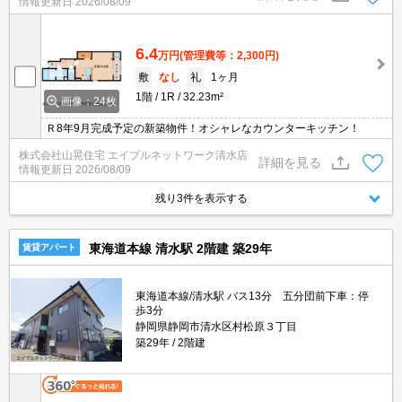
情報更新日
2026/08/09
6.4
万円
(管理費等：2,300円)
敷
なし
礼
1ヶ月
1階
1R
32.23m²
画像：24枚
Ｒ8年9月完成予定の新築物件！オシャレなカウンターキッチン！
株式会社山晃住宅 エイブルネットワーク清水店
詳細を見る
情報更新日
2026/08/09
残り3件を表示する
東海道本線 清水駅 2階建 築29年
賃貸アパート
東海道本線/清水駅 バス13分 五分団前下車：停
歩3分
静岡県静岡市清水区村松原３丁目
築29年
2階建