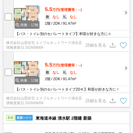
5.5
万円
(管理費等：--)
敷
なし
礼
なし
1階
2DK
91.47m²
画像：12枚
【バス・トイレ別のセパレートタイプ】和室が好きな方に☆
株式会社山晃住宅 エイブルネットワーク清水店
詳細を見る
情報更新日
2026/08/09
5.5
万円
(管理費等：--)
敷
なし
礼
なし
2階
2DK
91.47m²
画像：12枚
【バス・トイレ別のセパレートタイプ2DＫ】和室が好きな方に！
株式会社山晃住宅 エイブルネットワーク清水店
詳細を見る
情報更新日
2026/08/09
東海道本線 清水駅 2階建 新築
新築
賃貸ハイツ