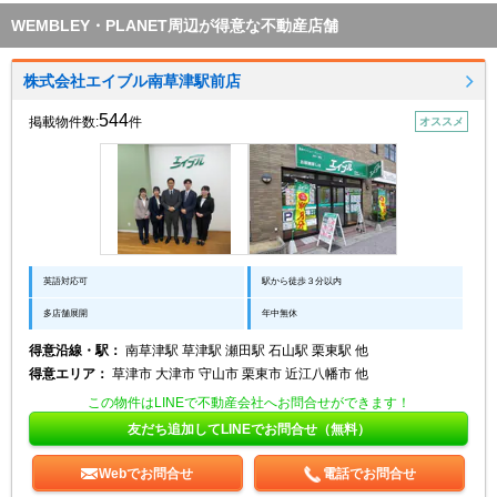
WEMBLEY・PLANET周辺が得意な不動産店舗
株式会社エイブル南草津駅前店
544
掲載物件数:
件
オススメ
英語対応可
駅から徒歩３分以内
多店舗展開
年中無休
得意沿線・駅：
南草津駅 草津駅 瀬田駅 石山駅 栗東駅 他
得意エリア：
草津市 大津市 守山市 栗東市 近江八幡市 他
この物件はLINEで不動産会社へお問合せができます！
友だち追加してLINEでお問合せ（無料）
Webでお問合せ
電話でお問合せ