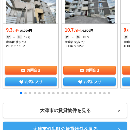
9.3
10.7
9
万円
万円
万
/6,000円
/6,500円
敷
--
礼
12万
敷
--
礼
15万
敷
唐崎駅 徒歩7分
唐崎駅 徒歩7分
唐崎
2LDK/67.53㎡
3LDK/72.92㎡
4LD
お問合せ
お問合せ
お気に入り
お気に入り
大津市の賃貸物件を見る
＞
大津市弥生町の賃貸物件を見る
＞