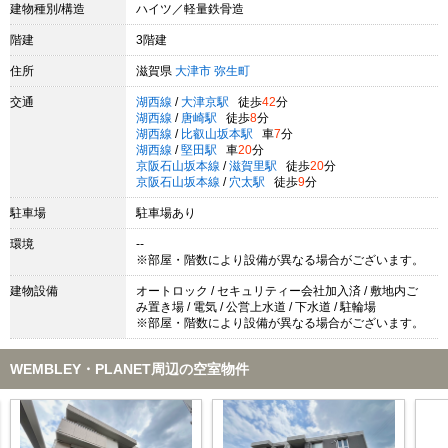
建物種別/構造
ハイツ／軽量鉄骨造
階建
3階建
住所
滋賀県
大津市
弥生町
交通
湖西線
/
大津京駅
徒歩
42
分
湖西線
/
唐崎駅
徒歩
8
分
湖西線
/
比叡山坂本駅
車
7
分
湖西線
/
堅田駅
車
20
分
京阪石山坂本線
/
滋賀里駅
徒歩
20
分
京阪石山坂本線
/
穴太駅
徒歩
9
分
駐車場
駐車場あり
環境
--
※部屋・階数により設備が異なる場合がございます。
建物設備
オートロック / セキュリティー会社加入済 / 敷地内ご
み置き場 / 電気 / 公営上水道 / 下水道 / 駐輪場
※部屋・階数により設備が異なる場合がございます。
WEMBLEY・PLANET周辺の空室物件