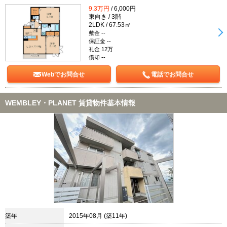
9.3万円
/ 6,000円
東向き / 3階
2LDK / 67.53㎡
敷金 --
保証金 --
礼金 12万
償却 --
Webでお問合せ
電話でお問合せ
WEMBLEY・PLANET 賃貸物件基本情報
築年
2015年08月 (築11年)