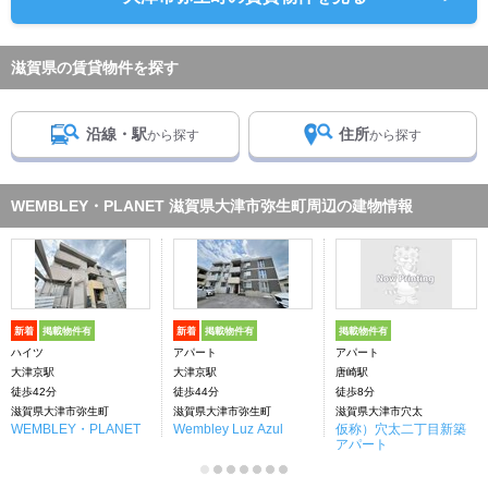
滋賀県の賃貸物件を探す
沿線・駅
住所
から探す
から探す
WEMBLEY・PLANET 滋賀県大津市弥生町周辺の建物情報
新着
掲載物件有
新着
掲載物件有
掲載物件有
ハイツ
アパート
アパート
大津京駅
大津京駅
唐崎駅
徒歩42分
徒歩44分
徒歩8分
滋賀県大津市弥生町
滋賀県大津市弥生町
滋賀県大津市穴太
WEMBLEY・PLANET
Wembley Luz Azul
仮称）穴太二丁目新築
アパート