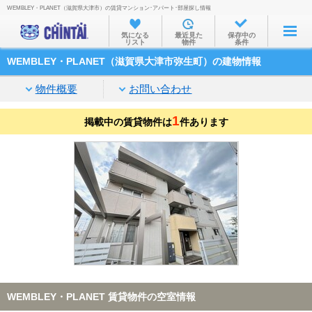
WEMBLEY・PLANET（滋賀県大津市）の賃貸マンション･アパート･部屋探し情報
お部屋を探す
気になる
最近見た
保存中の
リスト
物件
条件
沿線・駅から
WEMBLEY・PLANET（滋賀県大津市弥生町）の建物情報
住所から
物件概要
お問い合わせ
家賃相場から
1
掲載中の賃貸物件は
通勤通学時間から
件あります
物件特集から
不動産会社から
TOP
WEMBLEY・PLANET 賃貸物件の空室情報