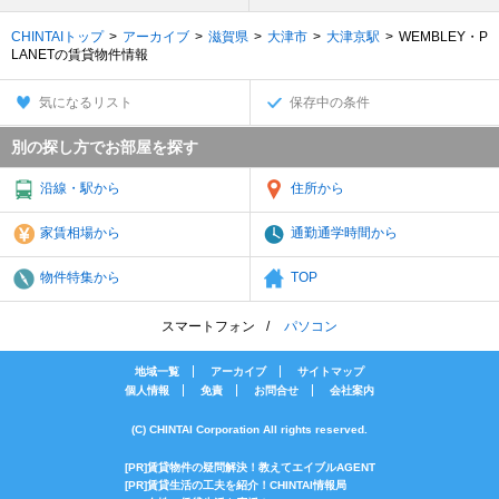
CHINTAIトップ
アーカイブ
滋賀県
大津市
大津京駅
WEMBLEY・P
LANETの賃貸物件情報
気になるリスト
保存中の条件
別の探し方でお部屋を探す
沿線・駅から
住所から
家賃相場から
通勤通学時間から
物件特集から
TOP
スマートフォン
パソコン
地域一覧
アーカイブ
サイトマップ
個人情報
免責
お問合せ
会社案内
(C) CHINTAI Corporation All rights reserved.
[PR]賃貸物件の疑問解決！教えてエイブルAGENT
[PR]賃貸生活の工夫を紹介！CHINTAI情報局