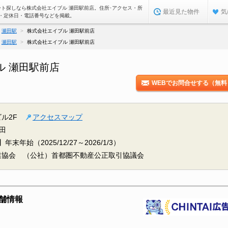
ート探しなら株式会社エイブル 瀬田駅前店。住所･アクセス・所
最近見た物件
気
・定休日・電話番号などを掲載。
瀬田駅
株式会社エイブル 瀬田駅前店
瀬田駅
株式会社エイブル 瀬田駅前店
ル 瀬田駅前店
WEBでお問合せする（無料
ル2F
アクセスマップ
田
末年始（2025/12/27～2026/1/3）
業協会 （公社）首都圏不動産公正取引協議会
舗情報