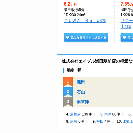
6.2
7.55
万円
瀬田
/徒歩5分
瀬田
/
1DK/30.24m²
1K/28.
ＹＵＷＡ Ｓｅｔa6階
サニー
山1階
気になるリストに追加する
気
株式会社エイブル瀬田駅前店の得意な
沿線・駅
瀬田
石山
南草津
唐橋前
139件
大津
86件
唐崎
6件
堅田
4件
比叡