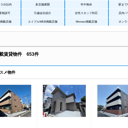
歩３分以内
多店舗展開
年中無休
駅まで
要相談可
引越会社紹介
女性スタッフ対応
店内バ
Net掲載店舗
エイブルWEB掲載店舗
Woman掲載店舗
オンラ
賃貸物件 653件
スメ物件