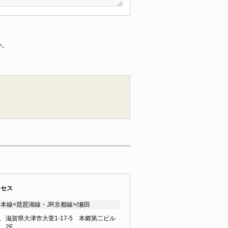
い。
クセス
本線<琵琶湖線・JR京都線>/瀬田
地
滋賀県大津市大萱1-17-5 本郷第二ビル
2F