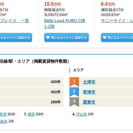
15.5
6.4
万円
万円
万円
徒歩7分
御陵
/徒歩5分
瀬田
/徒歩17分
87m²
3LDK/72.04m²
1K/28.87m²
プレイス 一里
Belle Lead KUBO C棟
サニーサイド・レ
1-2階
になるリストに追加する
気になるリストに追加する
気になるリストに
沿線/駅・エリア（掲載賃貸物件数順）
エリア
大津市
420件
草津市
402件
栗東市
289件
草津
85件
膳所
59件
守山市
0件
山坂本
3件