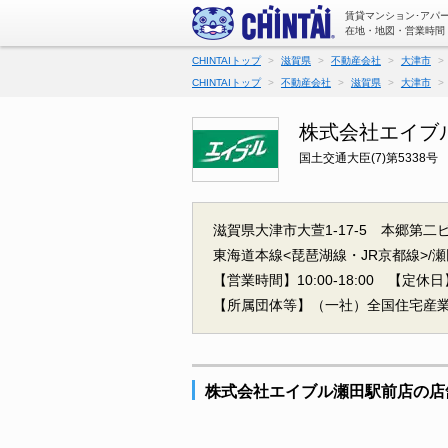
賃貸マンション･アパ
在地・地図・営業時間
CHINTAIトップ
滋賀県
不動産会社
大津市
CHINTAIトップ
不動産会社
滋賀県
大津市
株式会社エイブ
国土交通大臣(7)第5338号
滋賀県大津市大萱1-17-5 本郷第二ビ
東海道本線<琵琶湖線・JR京都線>/瀬
【営業時間】10:00-18:00
【定休日】年
【所属団体等】（一社）全国住宅産
株式会社エイブル瀬田駅前店の店