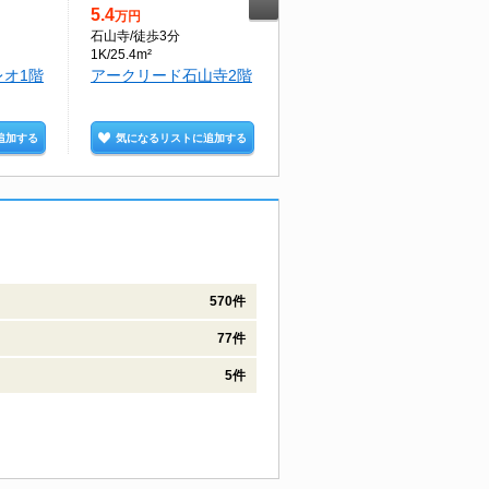
5.4
5
万円
万円
石山寺
/徒歩3分
瀬田
/徒歩28分
1K/25.4m²
1R/29.99m²
オ1階
アークリード石山寺2階
新風館6階
追加する
気になるリストに追加する
気になるリストに追加する
570件
77件
5件