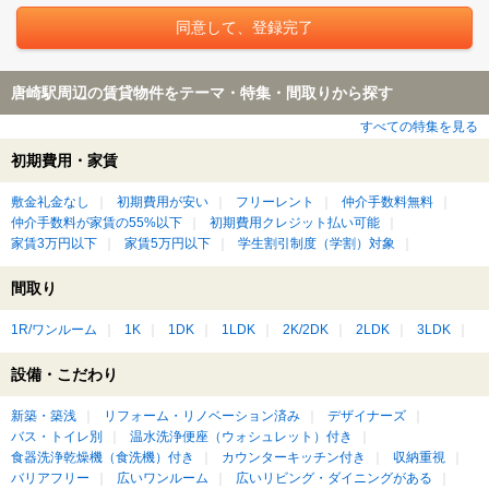
唐崎駅周辺の賃貸物件をテーマ・特集・間取りから探す
すべての特集を見る
初期費用・家賃
敷金礼金なし
初期費用が安い
フリーレント
仲介手数料無料
仲介手数料が家賃の55%以下
初期費用クレジット払い可能
家賃3万円以下
家賃5万円以下
学生割引制度（学割）対象
間取り
1R/ワンルーム
1K
1DK
1LDK
2K/2DK
2LDK
3LDK
設備・こだわり
新築・築浅
リフォーム・リノベーション済み
デザイナーズ
バス・トイレ別
温水洗浄便座（ウォシュレット）付き
食器洗浄乾燥機（食洗機）付き
カウンターキッチン付き
収納重視
バリアフリー
広いワンルーム
広いリビング・ダイニングがある