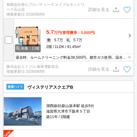
線唐崎駅徒歩5分。
有限会社壹心プロパティーズ エイブルネットワ
詳細を見る
ーク石山店
情報更新日
2026/08/08
5.7
万円
(管理費等：3,000円)
敷
5.7万
礼
5.7万
2階
1LDK
41.45m²
画像：13枚
退去時、ルームクリーニング料金38,500円。都市ガス使用。温水洗
浄便座付き。シューズボックス付き。TVモニターホンで安心生活
株式会社エイブル 南草津駅前店
を!。ガスコンロ設置可。
詳細を見る
情報更新日
2026/08/06
ヴィステリアスクエアB
賃貸ハイツ
湖西線/比叡山坂本駅 徒歩9分
滋賀県大津市下阪本５丁目
築11年
2階建