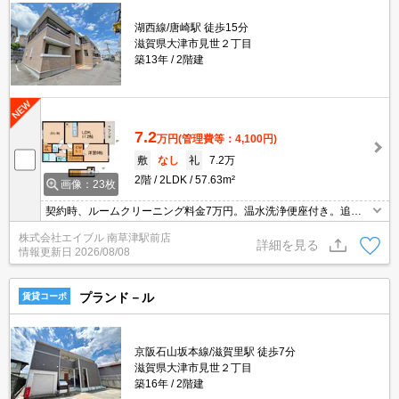
湖西線/唐崎駅 徒歩15分
滋賀県大津市見世２丁目
築13年
2階建
7.2
万円
(管理費等：4,100円)
敷
なし
礼
7.2万
2階
2LDK
57.63m²
画像：23枚
契約時、ルームクリーニング料金7万円。温水洗浄便座付き。追い
焚き機能付きバス。独立洗面台が便利。エアコン2基付き。シュー
株式会社エイブル 南草津駅前店
ズボックス付き。インターネット無料。
詳細を見る
情報更新日
2026/08/08
プランド－ル
賃貸コーポ
京阪石山坂本線/滋賀里駅 徒歩7分
滋賀県大津市見世２丁目
築16年
2階建