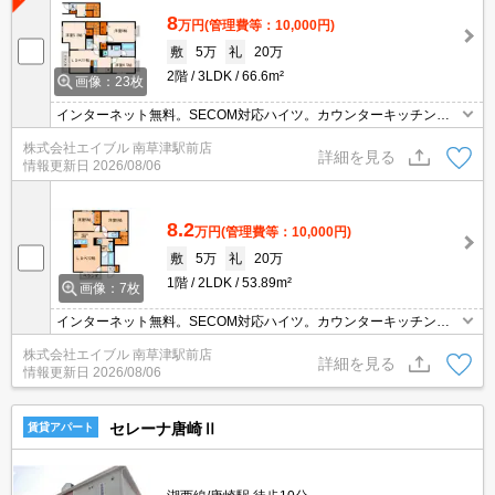
8
万円
(管理費等：10,000円)
敷
5万
礼
20万
2階
3LDK
66.6m²
画像：23枚
インターネット無料。SECOM対応ハイツ。カウンターキッチン。
角部屋。保証会社加入要(初回月額総額50%、月次月額総額1.3%)。
株式会社エイブル 南草津駅前店
退去時、ルームクリーニング料金55,000円。
詳細を見る
情報更新日
2026/08/06
8.2
万円
(管理費等：10,000円)
敷
5万
礼
20万
1階
2LDK
53.89m²
画像：7枚
インターネット無料。SECOM対応ハイツ。カウンターキッチン。
角部屋。退去時清掃費55,000円。温水洗浄便座付き。バス・トイレ
株式会社エイブル 南草津駅前店
別。
詳細を見る
情報更新日
2026/08/06
セレーナ唐崎Ⅱ
賃貸アパート