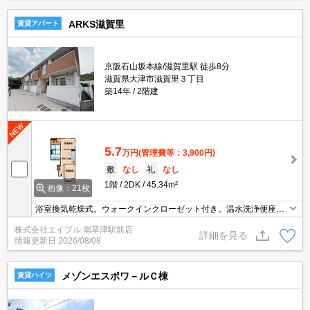
ARKS滋賀里
賃貸アパート
京阪石山坂本線/滋賀里駅 徒歩8分
滋賀県大津市滋賀里３丁目
築14年
2階建
5.7
万円
(管理費等：3,900円)
敷
なし
礼
なし
1階
2DK
45.34m²
画像：21枚
浴室換気乾燥式。ウォークインクローゼット付き。温水洗浄便座付
き。NURO光インターネット無料。追い焚き機能付きバス。TVイン
株式会社エイブル 南草津駅前店
ターホン付き。
詳細を見る
情報更新日
2026/08/08
メゾンエスポワ－ルＣ棟
賃貸ハイツ