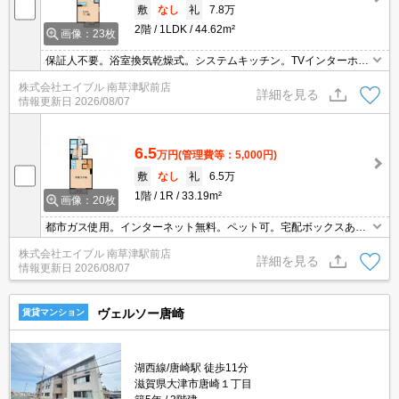
敷
なし
礼
7.8万
2階
1LDK
44.62m²
画像：23枚
保証人不要。浴室換気乾燥式。システムキッチン。TVインターホン
付き。ウォークインクローゼット付き。温水洗浄便座付き。対面式
株式会社エイブル 南草津駅前店
キッチンをお好みの方に。TVモニターホンで安心生活を!。
詳細を見る
情報更新日
2026/08/07
6.5
万円
(管理費等：5,000円)
敷
なし
礼
6.5万
1階
1R
33.19m²
画像：20枚
都市ガス使用。インターネット無料。ペット可。宅配ボックスあ
り。ペアガラス仕様。室内物干しあり。シャッター式雨戸付き。TV
株式会社エイブル 南草津駅前店
インターホン付き。浴室乾燥機付。ウォークインクローゼット付
詳細を見る
情報更新日
2026/08/07
き。
ヴェルソー唐崎
賃貸マンション
湖西線/唐崎駅 徒歩11分
滋賀県大津市唐崎１丁目