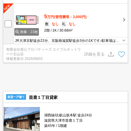
5
万円
(管理費等：3,000円)
敷
なし
礼
なし
2階
1K
30.68m²
画像：23枚
JR大津京駅徒歩22分、京阪南滋賀駅徒歩3分の1Kです♪駐車場はセ
ット契約。エアコン付き。浴室乾燥機付き。シャンプードレッサー
有限会社壹心プロパティーズ エイブルネットワ
あり。2階角部屋です。
詳細を見る
ーク石山店
情報更新日
2026/08/03
苗鹿１丁目貸家
賃貸一戸建て
湖西線/比叡山坂本駅 徒歩24分
滋賀県大津市苗鹿１丁目
築45年
1階建