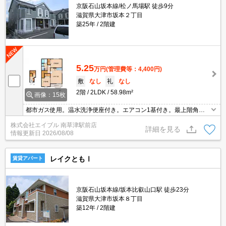
京阪石山坂本線/松ノ馬場駅 徒歩9分
滋賀県大津市坂本２丁目
築25年
2階建
5.25
万円
(管理費等：4,400円)
敷
なし
礼
なし
2階
2LDK
58.98m²
画像：15枚
都市ガス使用。温水洗浄便座付き。エアコン1基付き。最上階角部
屋です。敷金・礼金なし。TVインターホン付き。洗面化粧台付き。
株式会社エイブル 南草津駅前店
シャワー付独立洗面台。
詳細を見る
情報更新日
2026/08/08
レイクともⅠ
賃貸アパート
京阪石山坂本線/坂本比叡山口駅 徒歩23分
滋賀県大津市坂本８丁目
築12年
2階建