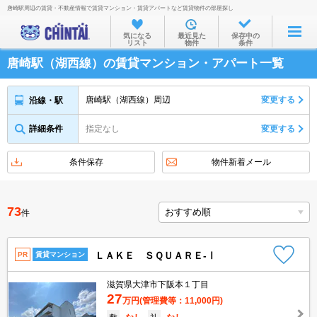
唐崎駅周辺の賃貸・不動産情報で賃貸マンション・賃貸アパートなど賃貸物件の部屋探し
お部屋を探す
気になる
最近見た
保存中の
リスト
物件
条件
沿線・駅から
唐崎駅（湖西線）の賃貸マンション・アパート一覧
住所から
家賃相場から
唐崎駅（湖西線）周辺
変更する
沿線・駅
通勤通学時間から
詳細条件
指定なし
変更する
物件特集から
条件保存
物件新着メール
不動産会社から
TOP
73
件
ＬＡＫＥ ＳＱＵＡＲＥ-Ⅰ
PR
賃貸マンション
滋賀県大津市下阪本１丁目
27
万円
(管理費等：11,000円)