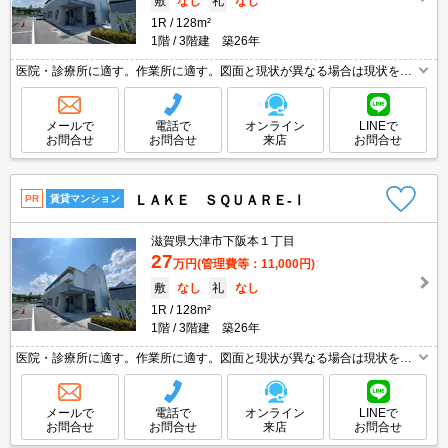
敷
なし
礼
なし
1R
128m²
1階
3階建 築26年
医院・診療所に適す。作業所に適す。図面と現状が異なる場合は現状を優
先します。
メールで
電話で
オンライン
LINEで
お問合せ
お問合せ
来店
お問合せ
ＬＡＫＥ ＳＱＵＡＲＥ-Ⅰ
PR
賃貸マンション
滋賀県大津市下阪本１丁目
27
万円
(管理費等：11,000円)
敷
なし
礼
なし
1R
128m²
1階
3階建 築26年
医院・診療所に適す。作業所に適す。図面と現状が異なる場合は現状を優
先します。
メールで
電話で
オンライン
LINEで
お問合せ
お問合せ
来店
お問合せ