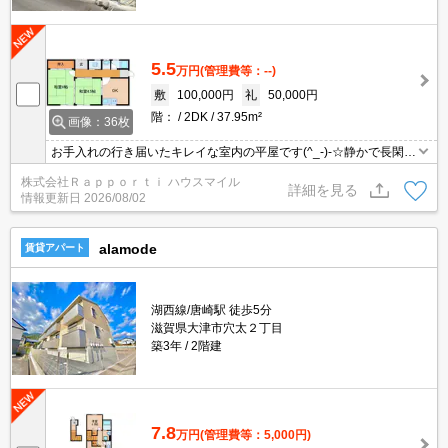
5.5
万円
(管理費等：--)
敷
100,000円
礼
50,000円
階：
2DK
37.95m²
画像：36枚
お手入れの行き届いたキレイな室内の平屋です(^_-)-☆静かで長閑な
住環境をお求めの方に最適(^^♪お車移動の単身さんやご家族にオス
株式会社Ｒａｐｐｏｒｔｉ ハウスマイル
スメです！
詳細を見る
情報更新日
2026/08/02
alamode
賃貸アパート
湖西線/唐崎駅 徒歩5分
滋賀県大津市穴太２丁目
築3年
2階建
7.8
万円
(管理費等：5,000円)