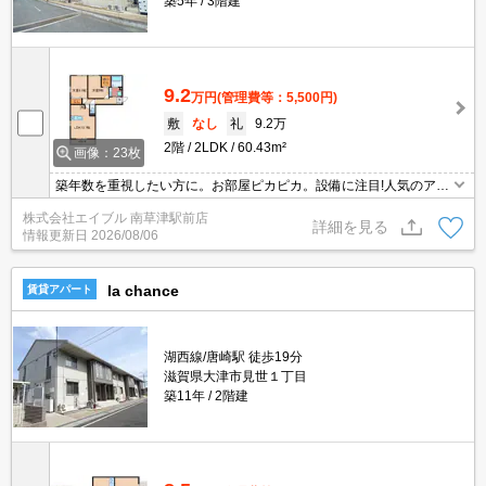
築5年
3階建
9.2
万円
(管理費等：5,500円)
敷
なし
礼
9.2万
2階
2LDK
60.43m²
画像：23枚
築年数を重視したい方に。お部屋ピカピカ。設備に注目!人気のアイ
テムせいぞろい。防犯カメラついてます。オートロック。宅配ボッ
株式会社エイブル 南草津駅前店
クスあり。浴室乾燥機付。追い焚き機能付きバス。
詳細を見る
情報更新日
2026/08/06
la chance
賃貸アパート
湖西線/唐崎駅 徒歩19分
滋賀県大津市見世１丁目
築11年
2階建