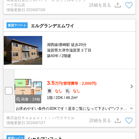
有限会社壹心プロパティーズ エイブルネットワ
詳細を見る
ーク石山店
情報更新日
2026/07/28
エルグランデエムワイ
賃貸アパート
湖西線/唐崎駅 徒歩20分
滋賀県大津市滋賀里３丁目
築40年
2階建
3.5
万円
(管理費等：2,000円)
敷
なし
礼
なし
1階
2DK
46.2m²
画像：24枚
お求めやすい条件の3DKです！是非ご覧になって下さい(^^♪ファミ
リーさんにピッタリ(^_-)-☆カップルや新婚さんもどうぞ！単身さん
株式会社Ｒａｐｐｏｒｔｉ ハウスマイル
も大歓迎！当店のおススメです！
詳細を見る
情報更新日
2026/07/27
シャルマンコ－ト
賃貸ハイツ