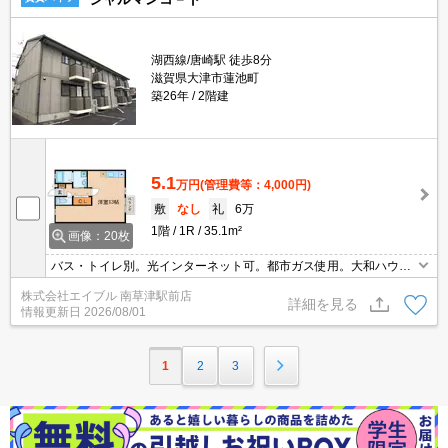
湖西線/唐崎駅 徒歩8分
滋賀県大津市蓮池町
築26年
2階建
5.1
万円
(管理費等：4,000円)
敷
なし
礼
6万
1階
1R
35.1m²
画像：20枚
バス・トイレ別。光インターネット可。都市ガス使用。大和ハウス
施工。室内物干しあり。インターネット無料。温水洗浄便座付き。
株式会社エイブル 南草津駅前店
照明器具付き。宅配ボックスあり。
詳細を見る
情報更新日
2026/08/01
1
2
3