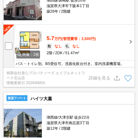
湖西線/唐崎駅 徒歩10分
滋賀県大津市下阪本1丁目
築26年
2階建
5.7
万円
(管理費等：3,500円)
敷
なし
礼
なし
2階
2DK
51.47m²
画像：2枚
バス・トイレ別。BS受信可。洗面化粧台付き。室内洗濯機置場。
有限会社壹心プロパティーズ エイブルネットワ
詳細を見る
ーク石山店
情報更新日
2026/08/04
ハイツ大嘉
賃貸アパート
湖西線/大津京駅 徒歩22分
滋賀県大津市南志賀3丁目
築12年
2階建