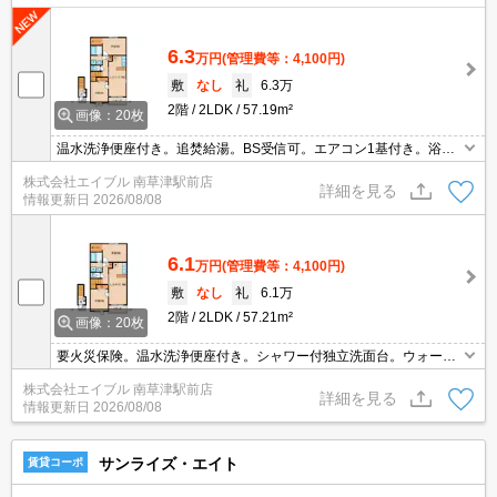
6.3
万円
(管理費等：4,100円)
敷
なし
礼
6.3万
2階
2LDK
57.19m²
画像：20枚
温水洗浄便座付き。追焚給湯。BS受信可。エアコン1基付き。浴室
乾燥機付。追い焚き機能付きバス。追い焚き機能付きバス。NURO
株式会社エイブル 南草津駅前店
光インターネット無料。ウォークインクローゼット付き。
詳細を見る
情報更新日
2026/08/08
6.1
万円
(管理費等：4,100円)
敷
なし
礼
6.1万
2階
2LDK
57.21m²
画像：20枚
要火災保険。温水洗浄便座付き。シャワー付独立洗面台。ウォーク
インクローゼット付き。インターネット無料。保証人不要。
株式会社エイブル 南草津駅前店
詳細を見る
情報更新日
2026/08/08
サンライズ・エイト
賃貸コーポ