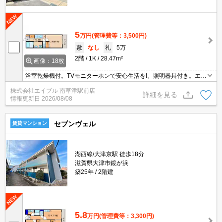
5
万円
(管理費等：3,500円)
敷
なし
礼
5万
2階
1K
28.47m²
画像：18枚
浴室乾燥機付。TVモニターホンで安心生活を!。照明器具付き。エア
コン1基付き。
株式会社エイブル 南草津駅前店
詳細を見る
情報更新日
2026/08/08
セブンヴェル
賃貸マンション
湖西線/大津京駅 徒歩18分
滋賀県大津市鏡が浜
築25年
2階建
5.8
万円
(管理費等：3,300円)