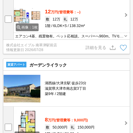
12
万円
(管理費等：--)
敷
12万
礼
12万
1階
6LDK+S
138.32m²
画像：1枚
エアコン4基、残置物有。ペット応相談。スーパーへ960m。TVモニ
ターホンで安心生活を!。和室をお好みの方に。独立洗面台が便利。
株式会社エイブル 南草津駅前店
詳細を見る
情報更新日
2026/07/28
ガーデンライラック
賃貸アパート
湖西線/大津京駅 徒歩23分
滋賀県大津市南志賀3丁目
築9年
2階建
8
万円
(管理費等：9,000円)
敷
50,000円
礼
150,000円