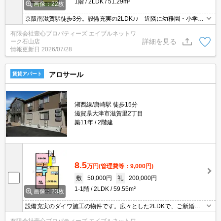
1階
2LDK
51.29m²
画像：22枚
京阪南滋賀駅徒歩3分。設備充実の2LDK♪♪ 近隣に幼稚園・小学校
あり。インターネット無料。玄関の収納が嬉しいですね。
有限会社壹心プロパティーズ エイブルネットワ
詳細を見る
ーク石山店
情報更新日
2026/07/28
アロサール
賃貸アパート
湖西線/唐崎駅 徒歩15分
滋賀県大津市滋賀里2丁目
築11年
2階建
8.5
万円
(管理費等：9,000円)
敷
50,000円
礼
200,000円
1-1階
2LDK
59.55m²
画像：23枚
設備充実のダイワ施工の物件です。広々とした2LDKで、ご新婚
様、ご家族様にオススメ。