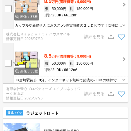
8.5
万円
(管理費等：9,000円)
敷
50,000円
礼
150,000円
1階
2LDK
66.12m²
画像：37枚
カップルや新婚さんにおススメ♪充実設備の２ＬＤＫです！女性に嬉
しいワイド洗面化粧台付き(≧▽≦)1坪タイプのバスルームは追い焚
株式会社Ｒａｐｐｏｒｔｉ ハウスマイル
き・浴室乾燥機付き！更に嬉しくお得なインターネット無料！新婚
詳細を見る
情報更新日
2026/07/30
さんもどうぞ♪
8.5
万円
(管理費等：9,000円)
敷
50,000円
礼
150,000円
1階
2LDK
66.12m²
画像：35枚
JR唐崎駅徒歩19分、インターネット無料で築浅の2LDKの物件です♪
収納も豊富で、浴室乾燥機や追焚機能付いています♪
有限会社壹心プロパティーズ エイブルネットワ
詳細を見る
ーク石山店
情報更新日
2026/07/26
ラジェットロ－ト
賃貸ハイツ