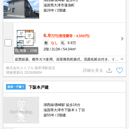
湖西線/唐崎駅 徒歩8分
滋賀県大津市蓮池町
築26年
2階建
6.9
万円
(管理費等：4,500円)
敷
なし
礼
6.9万
2階
2LDK
54.04m²
画像：20枚
追焚給湯。都市ガス使用。浴室換気乾燥式。洗面化粧台付き。イン
ターネット無料。エアコン付き。システムキッチン。3口ガスコン
株式会社エイブル 南草津駅前店
ロ付。TVインターホン付き。温水洗浄便座付き。
詳細を見る
情報更新日
2026/08/04
下阪本戸建
賃貸一戸建て
湖西線/唐崎駅 徒歩16分
滋賀県大津市下阪本１丁目
築55年
2階建