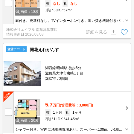
敷
なし
礼
なし
1階
3DK
57m²
画像：18枚
庭付き。更新料なし。TVインターホン付き。追い焚き機能付きバ
ス。宅配ボックスあり。独立洗面台が便利。角部屋。
株式会社エイブル 南草津駅前店
詳細を見る
情報更新日
2026/08/08
開花えれがんす
賃貸アパート
湖西線/唐崎駅 徒歩6分
滋賀県大津市唐崎1丁目
築37年
2階建
5.7
万円
(管理費等：3,000円)
敷
1ヶ月
礼
1ヶ月
2階
1LDK
41.45m²
画像：20枚
シャワー付き。室内に洗濯機置場あり。スーパーへ130m。JR湖西