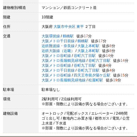
建物種別/構造
マンション／鉄筋コンクリート造
階建
10階建
住所
大阪府
大阪市中央区
東平
２丁目
交通
大阪環状線
/
鶴橋駅
徒歩
17
分
大阪メトロ千日前線
/
鶴橋駅
徒歩
17
分
近鉄難波線・奈良線
/
大阪上本町駅
徒歩
8
分
近鉄大阪線（近畿）
/
大阪上本町駅
徒歩
8
分
大阪メトロ谷町線
/
谷町六丁目駅
徒歩
14
分
大阪メトロ長堀鶴見緑地線
/
谷町六丁目駅
徒歩
14
分
大阪メトロ谷町線
/
谷町九丁目駅
徒歩
4
分
大阪メトロ千日前線
/
谷町九丁目駅
徒歩
4
分
大阪メトロ谷町線
/
四天王寺前夕陽ケ丘駅
徒歩
15
分
大阪メトロ長堀鶴見緑地線
/
松屋町駅
徒歩
19
分
駐車場
駐車場なし
環境
2駅利用可 / 2沿線利用可
※部屋・階数により設備が異なる場合がございます。
建物設備
オートロック / 宅配ボックス / エレベーター / 24時間
ゴミ出し可 / 敷地内ごみ置き場 / 都市ガス / 電気 / 公営
上水道 / 下水道
※部屋・階数により設備が異なる場合がございます。