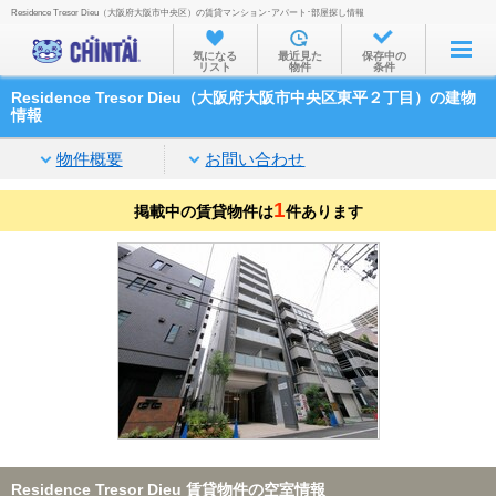
Residence Tresor Dieu（大阪府大阪市中央区）の賃貸マンション･アパート･部屋探し情報
お部屋を探す
気になる
最近見た
保存中の
リスト
物件
条件
沿線・駅から
Residence Tresor Dieu（大阪府大阪市中央区東平２丁目）の建物
住所から
情報
家賃相場から
物件概要
お問い合わせ
通勤通学時間から
1
掲載中の賃貸物件は
件あります
物件特集から
不動産会社から
TOP
Residence Tresor Dieu 賃貸物件の空室情報