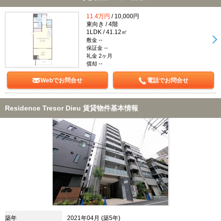
11.4万円
/ 10,000円
東向き / 4階
1LDK / 41.12㎡
敷金 --
保証金 --
礼金 2ヶ月
償却 --
Webでお問合せ
電話でお問合せ
Residence Tresor Dieu 賃貸物件基本情報
築年
2021年04月 (築5年)