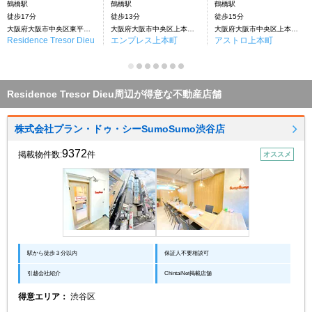
鶴橋駅
鶴橋駅
鶴橋駅
徒歩17分
徒歩13分
徒歩15分
大阪府大阪市中央区東平２丁目
大阪府大阪市中央区上本町西５丁目
大阪府大阪市中央区上本町西５丁目
Residence Tresor Dieu
エンプレス上本町
アストロ上本町
Residence Tresor Dieu周辺が得意な不動産店舗
株式会社プラン・ドゥ・シーSumoSumo渋谷店
9372
掲載物件数:
件
オススメ
駅から徒歩３分以内
保証人不要相談可
引越会社紹介
ChintaiNet掲載店舗
得意エリア：
渋谷区