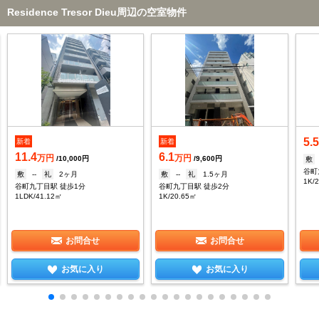
Residence Tresor Dieu周辺の空室物件
5.
新着
新着
11.4
6.1
万円
万円
/10,000円
/9,600円
敷
谷町
敷
--
礼
2ヶ月
敷
--
礼
1.5ヶ月
1K/
谷町九丁目駅 徒歩1分
谷町九丁目駅 徒歩2分
1LDK/41.12㎡
1K/20.65㎡
お問合せ
お問合せ
お気に入り
お気に入り