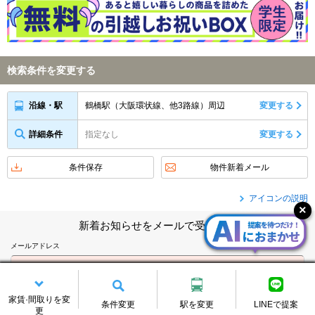
検索条件を変更する
鶴橋駅（大阪環状線、他3路線）周辺
変更する
沿線・駅
詳細条件
指定なし
変更する
条件保存
物件新着メール
アイコンの説明
新着お知らせをメールで受け取る
メールアドレス
※メール受信制限をしている方は、@chintai.co.jpからのメールを受信できる
家賃·間取りを変
よう設定の変更をお願い致します。
条件変更
駅を変更
LINEで提案
更