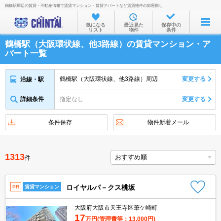
鶴橋駅周辺の賃貸・不動産情報で賃貸マンション・賃貸アパートなど賃貸物件の部屋探し
お部屋を探す
気になる
最近見た
保存中の
リスト
物件
条件
沿線・駅から
鶴橋駅（大阪環状線、他3路線）の賃貸マンション・ア
住所から
パート一覧
家賃相場から
鶴橋駅（大阪環状線、他3路線）周辺
変更する
沿線・駅
通勤通学時間から
詳細条件
指定なし
変更する
物件特集から
不動産会社から
条件保存
物件新着メール
TOP
1313
件
ロイヤルパ－クス桃坂
PR
賃貸マンション
大阪府大阪市天王寺区筆ケ崎町
17
万円
(管理費等：13,000円)