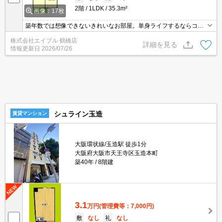
2階
1LDK
35.3m²
画像：17枚
築年数では想像できないきれいなお部屋。単身ライフするならコ
コ！！。
株式会社エイブル 鶴橋店
詳細を見る
情報更新日
2026/07/26
シュライン玉造
賃貸マンション
大阪環状線/玉造駅 徒歩1分
大阪府大阪市天王寺区玉造本町
築40年
8階建
3.1
万円
(管理費等：7,000円)
敷
なし
礼
なし