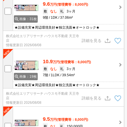
9.6
万円
(管理費等：8,000円)
敷
なし
礼
3ヶ月
9階
1DK
37.06m²
画像：31枚
★設備充実★周辺環境良好★独立洗面★オートロック★
株式会社エリアリサーチ ハウスモ不動産 天王寺
詳細を見る
店
情報更新日
2026/08/08
10.9
万円
(管理費等：8,000円)
敷
なし
礼
3ヶ月
7階
1LDK
39.54m²
画像：19枚
★設備充実★周辺環境良好★独立洗面★オートロック★
株式会社エリアリサーチ ハウスモ不動産 天王寺
詳細を見る
店
情報更新日
2026/08/08
9.5
万円
(管理費等：8,000円)
敷
なし
礼
150,000円