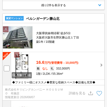
残り2件を表示する
ベルンガーデン勝山北
賃貸マンション
大阪環状線/桃谷駅 徒歩5分
大阪府大阪市生野区勝山北１丁目
築1年
10階建
16.6
万円
(管理費等：10,000円)
敷
なし
礼
332,000円
1階
2LDK
55.36m²
画像：24枚
◆ファミリー様にオススメ◆豊富な収納スペース◆設備も充実◆
株式会社Ｒリビングカンパニー ＨＯＵＳＵＭ
詳細を見る
Ｏ 布施店
情報更新日
2026/08/07