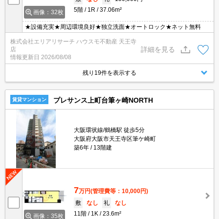
5階
1R
37.06m²
画像：32枚
★設備充実★周辺環境良好★独立洗面★オートロック★ネット無料
株式会社エリアリサーチ ハウスモ不動産 天王寺
詳細を見る
店
情報更新日
2026/08/08
残り19件を表示する
プレサンス上町台筆ヶ崎NORTH
賃貸マンション
大阪環状線/鶴橋駅 徒歩5分
大阪府大阪市天王寺区筆ケ崎町
築6年
13階建
7
万円
(管理費等：10,000円)
敷
なし
礼
なし
11階
1K
23.6m²
画像：35枚