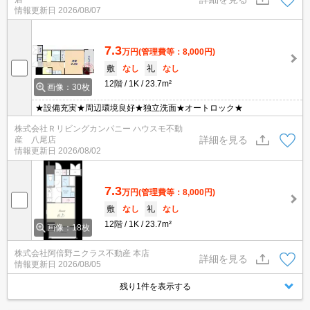
情報更新日
2026/08/07
7.3
万円
(管理費等：8,000円)
敷
なし
礼
なし
12階
1K
23.7m²
画像：30枚
★設備充実★周辺環境良好★独立洗面★オートロック★
株式会社Ｒリビングカンパニー ハウスモ不動
詳細を見る
産 八尾店
情報更新日
2026/08/02
7.3
万円
(管理費等：8,000円)
敷
なし
礼
なし
12階
1K
23.7m²
画像：18枚
株式会社阿倍野ニクラス不動産 本店
詳細を見る
情報更新日
2026/08/05
残り1件を表示する