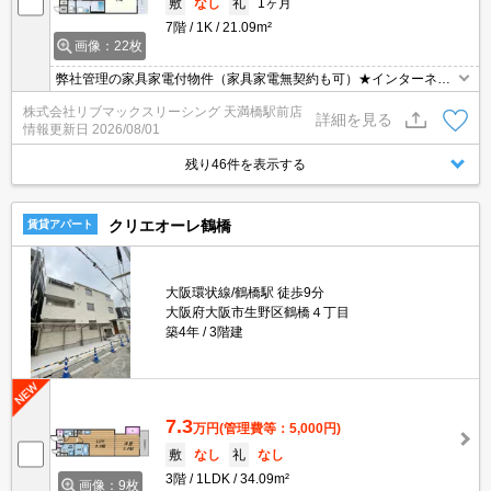
敷
なし
礼
1ヶ月
7階
1K
21.09m²
画像：22枚
弊社管理の家具家電付物件（家具家電無契約も可）★インターネッ
ト・Wi-Fi無料+毎月50Gまで外出先でも使えるポケットWi-Fi付★初
株式会社リブマックスリーシング 天満橋駅前店
期費用クレジット決済可★ベッド、洗濯機、冷蔵庫、掃除機、テレ
詳細を見る
情報更新日
2026/08/01
ビ、デスク、照明、カーテン等の生活必需品が揃っています
残り46件を表示する
クリエオーレ鶴橋
賃貸アパート
大阪環状線/鶴橋駅 徒歩9分
大阪府大阪市生野区鶴橋４丁目
築4年
3階建
7.3
万円
(管理費等：5,000円)
敷
なし
礼
なし
3階
1LDK
34.09m²
画像：9枚