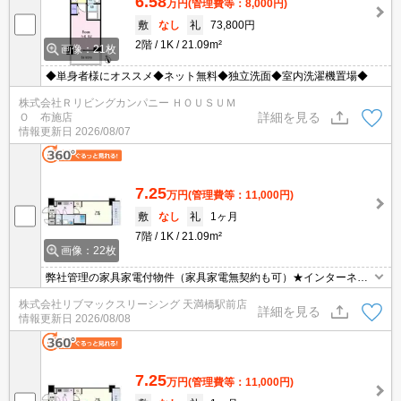
6.58
万円
(管理費等：8,000円)
敷
なし
礼
73,800円
2階
1K
21.09m²
画像：21枚
◆単身者様にオススメ◆ネット無料◆独立洗面◆室内洗濯機置場◆
株式会社Ｒリビングカンパニー ＨＯＵＳＵＭ
詳細を見る
Ｏ 布施店
情報更新日
2026/08/07
7.25
万円
(管理費等：11,000円)
敷
なし
礼
1ヶ月
7階
1K
21.09m²
画像：22枚
弊社管理の家具家電付物件（家具家電無契約も可）★インターネッ
ト・Wi-Fi無料+毎月50Gまで外出先でも使えるポケットWi-Fi付★初
株式会社リブマックスリーシング 天満橋駅前店
期費用クレジット決済可★ベッド、洗濯機、冷蔵庫、掃除機、テレ
詳細を見る
情報更新日
2026/08/08
ビ、デスク、照明、カーテン等の生活必需品が揃っています
7.25
万円
(管理費等：11,000円)