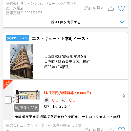
株式会社Ｒリビングカンパニー ハウスモ不動
詳細を見る
産 八尾店
情報更新日
2026/08/05
残り1件を表示する
エス・キュート上本町イースト
賃貸マンション
大阪環状線/鶴橋駅 徒歩5分
大阪府大阪市天王寺区小橋町
築18年
14階建
6.1
万円
(管理費等：8,000円)
敷
なし
礼
なし
6階
1K
25.2m²
画像：23枚
★設備充実★周辺環境良好★独立洗面★オートロック★ネット無料
株式会社エリアリサーチ ハウスモ不動産 天王寺
詳細を見る
店