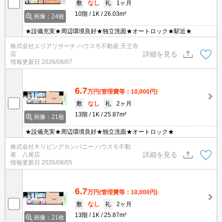
敷
なし
礼
1ヶ月
10階
1K
26.03m²
画像：24枚
★設備充実★周辺環境良好★独立洗面★オートロック★駅近★
株式会社エリアリサーチ ハウスモ不動産 天王寺
詳細を見る
店
情報更新日
2026/08/07
6.7
万円
(管理費等：10,000円)
敷
なし
礼
2ヶ月
13階
1K
25.87m²
画像：21枚
★設備充実★周辺環境良好★独立洗面★オートロック★
株式会社Ｒリビングカンパニー ハウスモ不動
詳細を見る
産 八尾店
情報更新日
2026/08/05
6.7
万円
(管理費等：10,000円)
敷
なし
礼
2ヶ月
13階
1K
25.87m²
画像：21枚