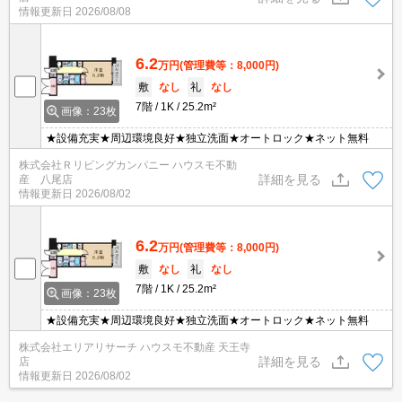
情報更新日
2026/08/08
6.2
万円
(管理費等：8,000円)
敷
なし
礼
なし
7階
1K
25.2m²
画像：23枚
★設備充実★周辺環境良好★独立洗面★オートロック★ネット無料
株式会社Ｒリビングカンパニー ハウスモ不動
詳細を見る
産 八尾店
情報更新日
2026/08/02
6.2
万円
(管理費等：8,000円)
敷
なし
礼
なし
7階
1K
25.2m²
画像：23枚
★設備充実★周辺環境良好★独立洗面★オートロック★ネット無料
株式会社エリアリサーチ ハウスモ不動産 天王寺
詳細を見る
店
情報更新日
2026/08/02