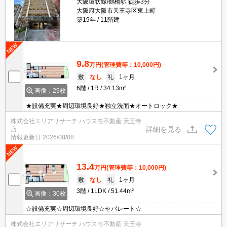
大阪環状線/鶴橋駅 徒歩3分
大阪府大阪市天王寺区東上町
築19年
11階建
9.8
万円
(管理費等：10,000円)
敷
なし
礼
1ヶ月
6階
1R
34.13m²
画像：29枚
★設備充実★周辺環境良好★独立洗面★オートロック★
株式会社エリアリサーチ ハウスモ不動産 天王寺
詳細を見る
店
情報更新日
2026/08/08
13.4
万円
(管理費等：10,000円)
敷
なし
礼
1ヶ月
3階
1LDK
51.44m²
画像：30枚
☆設備充実☆周辺環境良好☆セパレート☆
株式会社エリアリサーチ ハウスモ不動産 天王寺