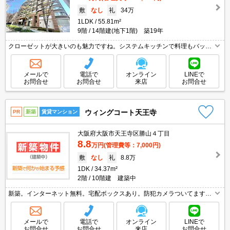
敷
なし
礼
34万
1LDK
55.81m²
9階
14階建(地下1階) 築19年
クローゼットが大きいのも魅力ですね。システムキッチンで料理もバッチ
リ！。保証会社加入要(初回、月額総支払額の60%)。
メールで
電話で
オンライン
LINEで
お問合せ
お問合せ
来店
お問合せ
ウィングコート天王寺
PR
新築
賃貸マンション
大阪府大阪市天王寺区勝山４丁目
8.8
万円
(管理費等：7,000円)
敷
なし
礼
8.8万
1DK
34.37m²
2階
10階建 建築中
新築。インターネット無料。宅配ボックスあり。防犯カメラついてます。
ペット応相談。オートロック・エレベーター付RCマンション!。予約申込
み受付致します!。
メールで
電話で
オンライン
LINEで
お問合せ
お問合せ
来店
お問合せ