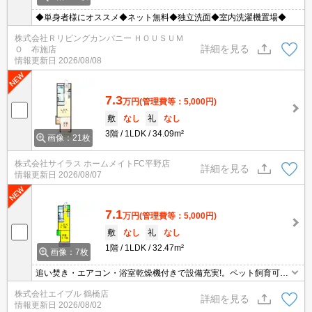
◆単身者様にオススメ◆ネット無料◆独立洗面◆室内洗濯機置場◆
株式会社Ｒリビングカンパニー ＨＯＵＳＵＭ
詳細を見る
Ｏ 布施店
情報更新日
2026/08/08
7.3
万円
(管理費等：5,000円)
敷
なし
礼
なし
3階
1LDK
34.09m²
画像：21枚
株式会社サイラス ホームメイトFC平野店
詳細を見る
情報更新日
2026/08/07
7.1
万円
(管理費等：5,000円)
敷
なし
礼
なし
1階
1LDK
32.47m²
画像：7枚
追い焚き・エアコン・浴室乾燥機付きで設備充実!。ペット飼育可物
件ですよ。独立洗面台が便利。宅配ボックスあり。室内に洗濯機置
株式会社エイブル 鶴橋店
き場あります。
詳細を見る
情報更新日
2026/08/02