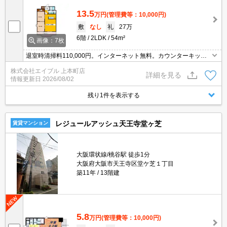
13.5
万円
(管理費等：10,000円)
敷
なし
礼
27万
6階
2LDK
54m²
画像：7枚
退室時清掃料110,000円。インターネット無料。カウンターキッチ
ンがお洒落でしょ。南向きで日当り良好。
株式会社エイブル 上本町店
詳細を見る
情報更新日
2026/08/02
残り1件を表示する
レジュールアッシュ天王寺堂ヶ芝
賃貸マンション
大阪環状線/桃谷駅 徒歩1分
大阪府大阪市天王寺区堂ケ芝１丁目
築11年
13階建
5.8
万円
(管理費等：10,000円)