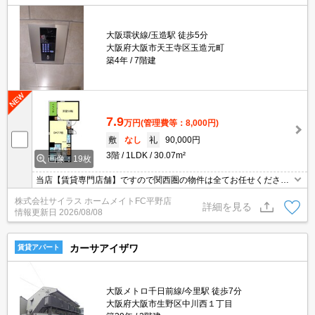
大阪環状線/玉造駅 徒歩5分
大阪府大阪市天王寺区玉造元町
築4年
7階建
7.9
万円
(管理費等：8,000円)
敷
なし
礼
90,000円
3階
1LDK
30.07m²
画像：19枚
当店【賃貸専門店舗】ですので関西圏の物件は全てお任せくださ
い！どこにある物件でも当店までお気軽にお問い合わせくださいま
株式会社サイラス ホームメイトFC平野店
せ♪初期費用がご心配な方はクレジット決済が可能ですので安心して
詳細を見る
情報更新日
2026/08/08
お部屋探し頂けます。
カーサアイザワ
賃貸アパート
大阪メトロ千日前線/今里駅 徒歩7分
大阪府大阪市生野区中川西１丁目