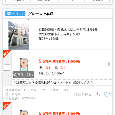
グレース上本町
賃貸マンション
近鉄難波線・奈良線/大阪上本町駅 徒歩3分
大阪府大阪市天王寺区石ケ辻町
築23年
6階建
5.6
万円
(管理費等：8,000円)
敷
なし
礼
なし
1階
1K
17.86m²
画像：28枚
☆設備充実☆周辺環境良好☆セパレート☆宅配ボックス☆
株式会社Ｒリビングカンパニー ハウスモ不動
詳細を見る
産 八尾店
情報更新日
2026/08/08
5.6
万円
(管理費等：8,000円)