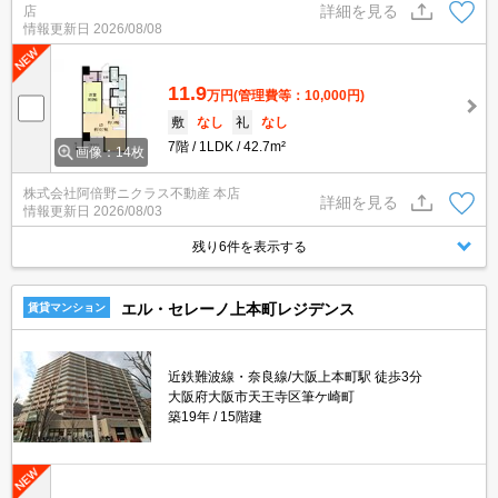
詳細を見る
店
情報更新日
2026/08/08
11.9
万円
(管理費等：10,000円)
敷
なし
礼
なし
7階
1LDK
42.7m²
画像：14枚
株式会社阿倍野ニクラス不動産 本店
詳細を見る
情報更新日
2026/08/03
残り6件を表示する
エル・セレーノ上本町レジデンス
賃貸マンション
近鉄難波線・奈良線/大阪上本町駅 徒歩3分
大阪府大阪市天王寺区筆ケ崎町
築19年
15階建