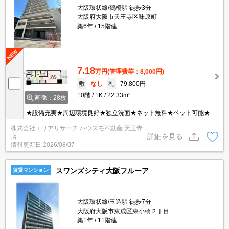
大阪環状線/鶴橋駅 徒歩3分
大阪府大阪市天王寺区味原町
築6年
15階建
7.18
万円
(管理費等：8,000円)
敷
なし
礼
79,800円
10階
1K
22.33m²
画像：28枚
★設備充実★周辺環境良好★独立洗面★ネット無料★ペット可能★
株式会社エリアリサーチ ハウスモ不動産 天王寺
詳細を見る
店
情報更新日
2026/08/07
スワンズシティ大阪フルーア
賃貸マンション
大阪環状線/玉造駅 徒歩7分
大阪府大阪市東成区東小橋２丁目
築1年
11階建