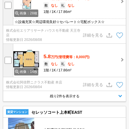
敷
なし
礼
なし
1階
1K
17.86m²
画像：28枚
☆設備充実☆周辺環境良好☆セパレート☆宅配ボックス☆
株式会社エリアリサーチ ハウスモ不動産 天王寺
詳細を見る
店
情報更新日
2026/08/08
5.8
万円
(管理費等：8,000円)
敷
なし
礼
なし
1階
1K
17.86m²
画像：14枚
株式会社阿倍野ニクラス不動産 本店
詳細を見る
情報更新日
2026/08/04
残り2件を表示する
セレッソコート上本町EAST
賃貸マンション