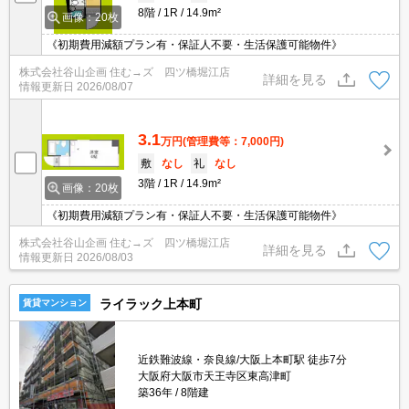
8階
1R
14.9m²
画像：20枚
《初期費用減額プラン有・保証人不要・生活保護可能物件》
株式会社谷山企画 住む→ズ 四ツ橋堀江店
詳細を見る
情報更新日
2026/08/07
3.1
万円
(管理費等：7,000円)
敷
なし
礼
なし
3階
1R
14.9m²
画像：20枚
《初期費用減額プラン有・保証人不要・生活保護可能物件》
株式会社谷山企画 住む→ズ 四ツ橋堀江店
詳細を見る
情報更新日
2026/08/03
ライラック上本町
賃貸マンション
近鉄難波線・奈良線/大阪上本町駅 徒歩7分
大阪府大阪市天王寺区東高津町
築36年
8階建