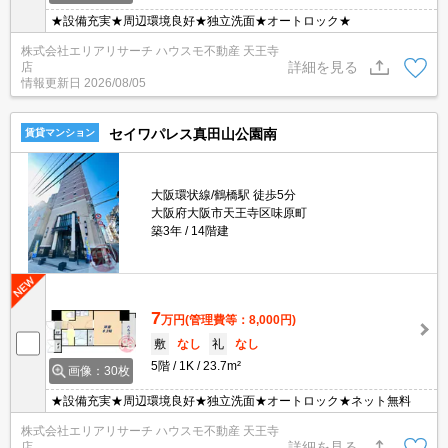
★設備充実★周辺環境良好★独立洗面★オートロック★
株式会社エリアリサーチ ハウスモ不動産 天王寺
詳細を見る
店
情報更新日
2026/08/05
セイワパレス真田山公園南
賃貸マンション
大阪環状線/鶴橋駅 徒歩5分
大阪府大阪市天王寺区味原町
築3年
14階建
7
万円
(管理費等：8,000円)
敷
なし
礼
なし
5階
1K
23.7m²
画像：30枚
★設備充実★周辺環境良好★独立洗面★オートロック★ネット無料
株式会社エリアリサーチ ハウスモ不動産 天王寺
詳細を見る
店