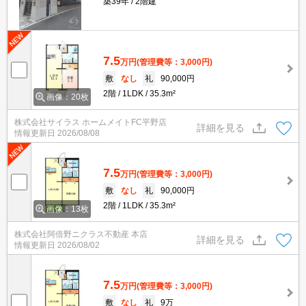
築39年
2階建
7.5
万円
(管理費等：3,000円)
敷
なし
礼
90,000円
2階
1LDK
35.3m²
画像：20枚
株式会社サイラス ホームメイトFC平野店
詳細を見る
情報更新日
2026/08/08
7.5
万円
(管理費等：3,000円)
敷
なし
礼
90,000円
2階
1LDK
35.3m²
画像：13枚
株式会社阿倍野ニクラス不動産 本店
詳細を見る
情報更新日
2026/08/02
7.5
万円
(管理費等：3,000円)
敷
なし
礼
9万