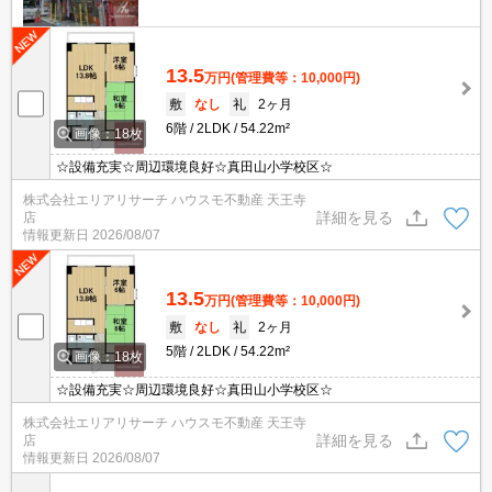
13.5
万円
(管理費等：10,000円)
敷
なし
礼
2ヶ月
6階
2LDK
54.22m²
画像：18枚
☆設備充実☆周辺環境良好☆真田山小学校区☆
株式会社エリアリサーチ ハウスモ不動産 天王寺
詳細を見る
店
情報更新日
2026/08/07
13.5
万円
(管理費等：10,000円)
敷
なし
礼
2ヶ月
5階
2LDK
54.22m²
画像：18枚
☆設備充実☆周辺環境良好☆真田山小学校区☆
株式会社エリアリサーチ ハウスモ不動産 天王寺
詳細を見る
店
情報更新日
2026/08/07