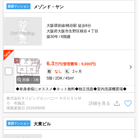
メゾンド・ヤン
賃貸マンション
大阪環状線/桃谷駅 徒歩8分
大阪府大阪市生野区桃谷４丁目
築30年
6階建
6.3
万円
(管理費等：9,000円)
敷
なし
礼
2ヶ月
5階
2DK
45m²
画像：1枚
◆単身者様にオススメ◆ネット無料◆独立洗面◆室内洗濯機置場◆
株式会社Ｒリビングカンパニー ＨＯＵＳＵＭ
詳細を見る
Ｏ 布施店
情報更新日
2026/08/08
大東ビル
賃貸マンション