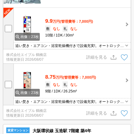
9.9
万円
(管理費等：7,000円)
敷
なし
礼
なし
10階
1DK
30m²
画像：23枚
追い焚き・エアコン・浴室乾燥機付きで設備充実!。オートロック・
エレベーター付RCマンション!。宅配ボックスあり。エレベーター2
株式会社エイブル 鶴橋店
基付き。インターネット無料。防犯カメラついてます。
詳細を見る
情報更新日
2026/08/07
8.75
万円
(管理費等：7,000円)
敷
なし
礼
なし
9階
1DK
26.25m²
画像：23枚
追い焚き・エアコン・浴室乾燥機付きで設備充実!。オートロック・
エレベーター付RCマンション!。宅配ボックスあり。エレベーター2
株式会社エイブル 鶴橋店
基付き。システムキッチンをお好みの方に。シューズインクローゼ
詳細を見る
情報更新日
2026/08/07
ット付き。
大阪環状線 玉造駅 7階建 築4年
賃貸マンション