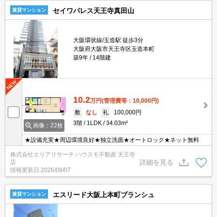
セイワパレス天王寺真田山
賃貸マンション
大阪環状線/玉造駅 徒歩3分
大阪府大阪市天王寺区玉造本町
築9年
14階建
10.2
万円
(管理費等：10,000円)
敷
なし
礼
100,000円
3階
1LDK
34.03m²
画像：22枚
★設備充実★周辺環境良好★独立洗面★オートロック★ネット無料
株式会社エリアリサーチ ハウスモ不動産 天王寺
詳細を見る
店
情報更新日
2026/08/07
エスリード大阪上本町ブランシュ
賃貸マンション