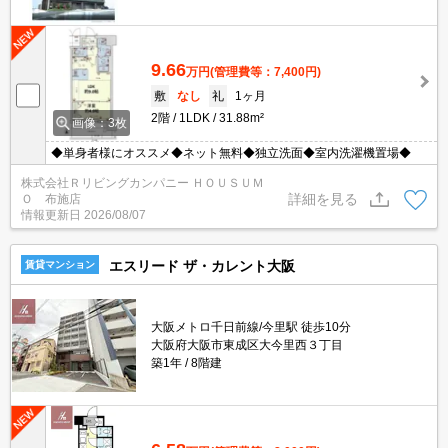
9.66
万円
(管理費等：7,400円)
敷
なし
礼
1ヶ月
2階
1LDK
31.88m²
画像：3枚
◆単身者様にオススメ◆ネット無料◆独立洗面◆室内洗濯機置場◆
株式会社Ｒリビングカンパニー ＨＯＵＳＵＭ
詳細を見る
Ｏ 布施店
情報更新日
2026/08/07
エスリード ザ・カレント大阪
賃貸マンション
大阪メトロ千日前線/今里駅 徒歩10分
大阪府大阪市東成区大今里西３丁目
築1年
8階建