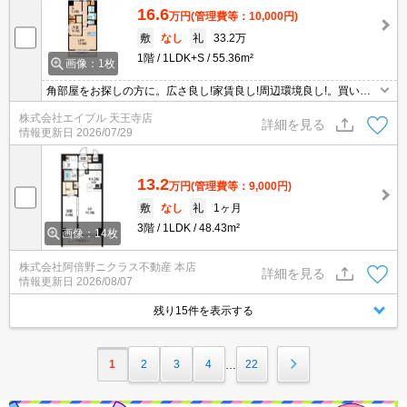
16.6
万円
(管理費等：10,000円)
敷
なし
礼
33.2万
1階
1LDK+S
55.36m²
画像：1枚
角部屋をお探しの方に。広さ良し!家賃良し!周辺環境良し!。買い物
便利な立地ですよ～!!。駅近くでラクラク便利。オートロック・エレ
株式会社エイブル 天王寺店
ベーター付RCマンション!。ぜひお問い合わせください!。
詳細を見る
情報更新日
2026/07/29
13.2
万円
(管理費等：9,000円)
敷
なし
礼
1ヶ月
3階
1LDK
48.43m²
画像：14枚
株式会社阿倍野ニクラス不動産 本店
詳細を見る
情報更新日
2026/08/07
残り15件を表示する
1
2
3
4
22
…