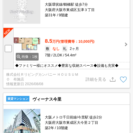
大阪環状線/鶴橋駅 徒歩7分
大阪府大阪市東成区玉津３丁目
築31年
9階建
8.5
万円
(管理費等：10,000円)
敷
なし
礼
2ヶ月
7階
2LDK
54.4m²
画像：1枚
◆ファミリー様にオススメ◆豊富な収納スペース◆設備も充実◆
株式会社Ｒリビングカンパニー ＨＯＵＳＵＭ
詳細を見る
Ｏ 布施店
情報更新日
2026/08/08
ヴィーナス今里
賃貸マンション
大阪メトロ千日前線/今里駅 徒歩2分
大阪府大阪市東成区大今里２丁目
築2年
10階建