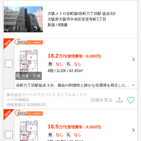
大阪メトロ谷町線/谷町六丁目駅 徒歩3分
大阪府大阪市中央区安堂寺町1丁目
新築
8階建
18.2
万円
(管理費等：8,000円)
敷
なし
礼
なし
4階
1LDK
42.45m²
画像：32枚
谷町六丁目駅徒歩３分、都会の利便性と静かな住環境を両立した、
６戸限定のハイグレードレジデンス。ペットと暮らせる上質な都市
株式会社スペースアドバンス エイブルネットワ
生活を。１フロアー１世帯でプライバシー確保。2人入居可猫3匹、
詳細を見る
ーク天満橋店
小型犬3匹までOKです！（計3匹まで）
情報更新日
2026/08/10
18.5
万円
(管理費等：8,000円)
敷
なし
礼
なし