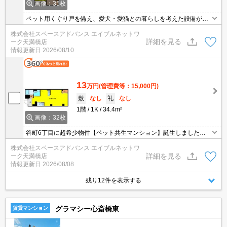
画像：35枚
ペット用くぐり戸を備え、愛犬・愛猫との暮らしを考えた設備が整
っています。大型犬飼育可能！ペット可。インターネット無料。宅
株式会社スペースアドバンス エイブルネットワ
配ボックスあり。♪お問い合わせはエイブルネットワーク天満橋店へ
詳細を見る
ーク天満橋店
☆彡 ＴＥＬ：０６ー４７９０ー２２２８☆彡
情報更新日
2026/08/10
13
万円
(管理費等：15,000円)
敷
なし
礼
なし
1階
1K
34.4m²
画像：32枚
谷町6丁目に超希少物件【ペット共生マンション】誕生しました
「プライバシー」と「ペットとの暮らし」を重視する駅近の上質賃
株式会社スペースアドバンス エイブルネットワ
貸マンション。インターネット無料。宅配ボックスあり。♪お問い合
詳細を見る
ーク天満橋店
わせはエイブルネットワーク天満橋店へ☆彡 ＴＥＬ：０６ー４７
情報更新日
2026/08/08
９０ー２２２８☆彡
残り12件を表示する
グラマシー心斎橋東
賃貸マンション