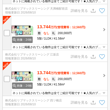
ネットに掲載されている物件は全てご紹介可能です！★人気のプレ
サンスシリーズ分譲型マンション★インターネット・Wi-Fi無料★初
株式会社リブマックスリーシング 天満橋駅前店
期費用クレジット決済可能★保証人不要★南向きで日当たり眺望良
詳細を見る
情報更新日
2026/08/10
好です♪
13.744
万円
(管理費等：12,560円)
敷
なし
礼
200,000円
5階
1LDK
41.58m²
画像：24枚
ネットに掲載されている物件は全てご紹介可能です！★人気のプレ
サンスシリーズ分譲型マンション★インターネット・Wi-Fi無料★初
株式会社リブマックスリーシング 江坂店
期費用クレジット決済可能★保証人不要★南向きで日当たり眺望良
詳細を見る
情報更新日
2026/08/10
好です♪
13.744
万円
(管理費等：12,560円)
敷
なし
礼
200,000円
5階
1LDK
41.58m²
画像：24枚
ネットに掲載されている物件は全てご紹介可能です！★人気のプレ
サンスシリーズ分譲型マンション★インターネット・Wi-Fi無料★初
株式会社リブマックスリーシング 四ツ橋店
期費用クレジット決済可能★保証人不要★南向きで日当たり眺望良
詳細を見る
情報更新日
2026/08/10
好です♪