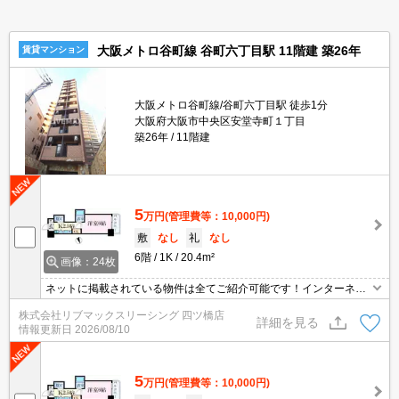
大阪メトロ谷町線 谷町六丁目駅 11階建 築26年
賃貸マンション
大阪メトロ谷町線/谷町六丁目駅 徒歩1分
大阪府大阪市中央区安堂寺町１丁目
築26年
11階建
5
万円
(管理費等：10,000円)
敷
なし
礼
なし
6階
1K
20.4m²
画像：24枚
ネットに掲載されている物件は全てご紹介可能です！インターネッ
ト無料★初期費用クレジット決済可能★人気の分譲マンション★ペ
株式会社リブマックスリーシング 四ツ橋店
ット飼育可★弊社は天満橋駅前店、新大阪駅前店、梅田店、四ツ橋
詳細を見る
情報更新日
2026/08/10
店ご希望の店舗でご対応可能です★女性スタッフ・ベテランスタッ
フ在籍★内見代行・写真撮影/動画撮影/WEB契約等来店不要でご契
約可能です。
5
万円
(管理費等：10,000円)