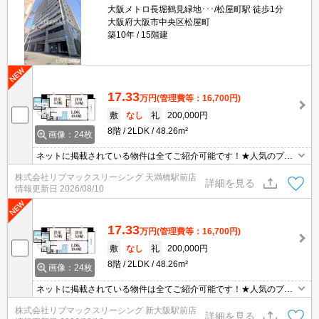
大阪メトロ長堀鶴見緑地･･･/松屋町駅 徒歩1分
大阪府大阪市中央区松屋町
築10年
15階建
17.33
万円
(管理費等：16,700円)
敷
なし
礼
200,000円
8階
2LDK
48.26m²
画像：24枚
ネットに掲載されている物件は全てご紹介可能です！★人気のプレ
サンスシリーズ分譲型マンション★インターネット・Wi-Fi無料★初
株式会社リブマックスリーシング 天満橋駅前店
期費用クレジット決済可能★保証人不要★駅前物件で交通利便性良
詳細を見る
情報更新日
2026/08/10
好です♪
17.33
万円
(管理費等：16,700円)
敷
なし
礼
200,000円
8階
2LDK
48.26m²
画像：24枚
ネットに掲載されている物件は全てご紹介可能です！★人気のプレ
サンスシリーズ分譲型マンション★インターネット・Wi-Fi無料★初
株式会社リブマックスリーシング 新大阪駅前店
期費用クレジット決済可能★保証人不要★駅前物件で交通利便性良
詳細を見る