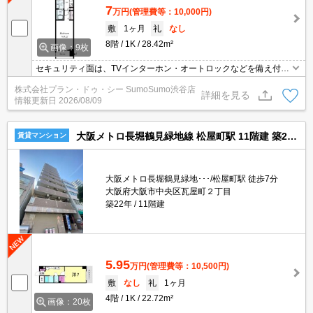
7
万円
(管理費等：10,000円)
敷
1ヶ月
礼
なし
8階
1K
28.42m²
画像：9枚
セキュリティ面は、TVインターホン・オートロックなどを備え付け
ているので安心して暮らせます。収納はクロゼット・シューズボッ
株式会社プラン・ドゥ・シー SumoSumo渋谷店
クスなど豊富なので、衣類や履き物の整理がしやすく便利です。室
詳細を見る
情報更新日
2026/08/09
内設備は浴室乾燥機・洗面所独立など豊富に揃っており、過ごしや
すいお部屋になっております。流行の海外映画もBS・CSでチェッ
クできますよ。
大阪メトロ長堀鶴見緑地線 松屋町駅 11階建 築22年
賃貸マンション
大阪メトロ長堀鶴見緑地･･･/松屋町駅 徒歩7分
大阪府大阪市中央区瓦屋町２丁目
築22年
11階建
5.95
万円
(管理費等：10,500円)
敷
なし
礼
1ヶ月
4階
1K
22.72m²
画像：20枚