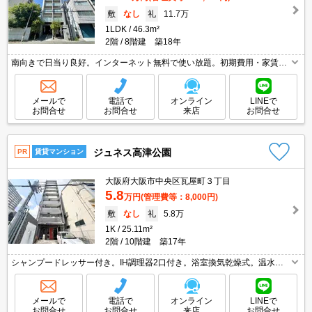
敷
なし
礼
11.7万
1LDK
46.3m²
2階
8階建 築18年
南向きで日当り良好。インターネット無料で使い放題。初期費用・家賃カ
ード払い可。システムキッチン。温水洗浄便座付き。家賃の支払でポイン
トたまります（条件あり）。当店のみの限定募集。
メールで
電話で
オンライン
LINEで
お問合せ
お問合せ
来店
お問合せ
ジュネス高津公園
PR
賃貸マンション
大阪府大阪市中央区瓦屋町３丁目
5.8
万円
(管理費等：8,000円)
敷
なし
礼
5.8万
1K
25.11m²
2階
10階建 築17年
シャンプードレッサー付き。IH調理器2口付き。浴室換気乾燥式。温水洗
浄便座付き。住環境をあなたの目でお確かめください。
メールで
電話で
オンライン
LINEで
お問合せ
お問合せ
来店
お問合せ