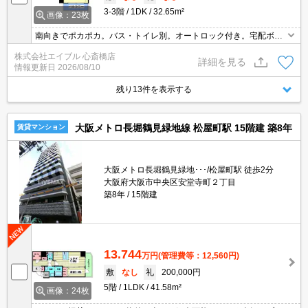
3-3階
1DK
32.65m²
画像：23枚
南向きでポカポカ。バス・トイレ別。オートロック付き。宅配ボッ
クスあり。新生活のスタートはここから。
株式会社エイブル 心斎橋店
詳細を見る
情報更新日
2026/08/10
残り13件を表示する
大阪メトロ長堀鶴見緑地線 松屋町駅 15階建 築8年
賃貸マンション
大阪メトロ長堀鶴見緑地･･･/松屋町駅 徒歩2分
大阪府大阪市中央区安堂寺町２丁目
築8年
15階建
13.744
万円
(管理費等：12,560円)
敷
なし
礼
200,000円
5階
1LDK
41.58m²
画像：24枚