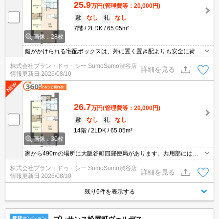
25.9
万円
(管理費等：20,000円)
敷
なし
礼
なし
7階
2LDK
65.05m²
画像：28枚
鍵がかけられる宅配ボックスは、外に置く置き配よりも安全に荷物
の受け取りを行うことができます。室内設備は洗面所独立・浴室乾
株式会社プラン・ドゥ・シー SumoSumo渋谷店
燥機・食器洗乾燥機などが揃っているので、快適に過ごしやすいお
詳細を見る
情報更新日
2026/08/10
部屋になります。セキュリティ面は、TVインターホン・オートロッ
クなど充実しているので、防犯対策もばっちりです。駐輪場付きの
物件です。
26.7
万円
(管理費等：20,000円)
敷
なし
礼
なし
14階
2LDK
65.05m²
画像：30枚
家から490mの場所に大阪谷町四郵便局があります。共用部には宅
配ボックスが付いているため、荷物の受け取りのために早く帰宅す
株式会社プラン・ドゥ・シー SumoSumo渋谷店
る必要がありません。室内設備は浴室乾燥機・洗面化粧台・食器洗
詳細を見る
情報更新日
2026/08/10
乾燥機などが揃っており、とても充実しています。お風呂が好きな
方に欠かせない追い炊き機能付き。
残り6件を表示する
賃貸マンション