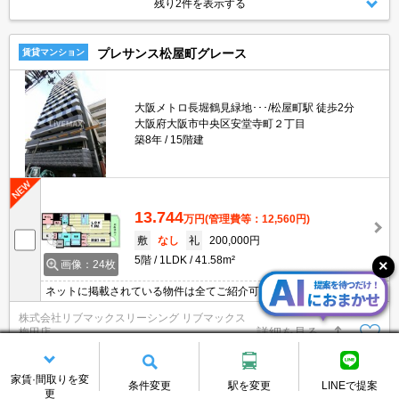
残り2件を表示する
プレサンス松屋町グレース
賃貸マンション
大阪メトロ長堀鶴見緑地･･･/松屋町駅 徒歩2分
大阪府大阪市中央区安堂寺町２丁目
築8年
15階建
13.744
万円
(管理費等：12,560円)
敷
なし
礼
200,000円
5階
1LDK
41.58m²
画像：24枚
ネットに掲載されている物件は全てご紹介可能です！★人気のプレ
サンスシリーズ分譲型マンション★インターネット・Wi-Fi無料★初
株式会社リブマックスリーシング リブマックス
期費用クレジット決済可能★保証人不要★南向きで日当たり眺望良
詳細を見る
梅田店
好です♪
情報更新日
2026/08/10
家賃·間取りを変
条件変更
駅を変更
LINEで提案
更
5.4