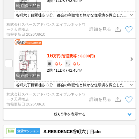
5階
1LDK
42.45m²
画像：32枚
谷町六丁目駅徒歩３分、都会の利便性と静かな住環境を両立した、
６戸限定のハイグレードレジデンス。ペットと暮らせる上質な都市
株式会社スペースアドバンス エイブルネットワ
生活を。１フロアー１世帯でプライバシー確保。2人入居可猫3匹、
詳細を見る
ーク天満橋店
小型犬3匹までOKです！（計3匹まで）
情報更新日
2026/08/10
16
万円
(管理費等：8,000円)
敷
なし
礼
なし
2階
1LDK
42.45m²
画像：32枚
谷町六丁目駅徒歩３分、都会の利便性と静かな住環境を両立した、
６戸限定のハイグレードレジデンス。ペットと暮らせる上質な都市
株式会社スペースアドバンス エイブルネットワ
生活を。１フロアー１世帯でプライバシー確保。2人入居可猫3匹、
詳細を見る
ーク天満橋店
小型犬3匹までOKです！（計3匹まで）
情報更新日
2026/08/10
残り5件を表示する
S-RESIDENCE谷町六丁目alo
新築
賃貸マンション