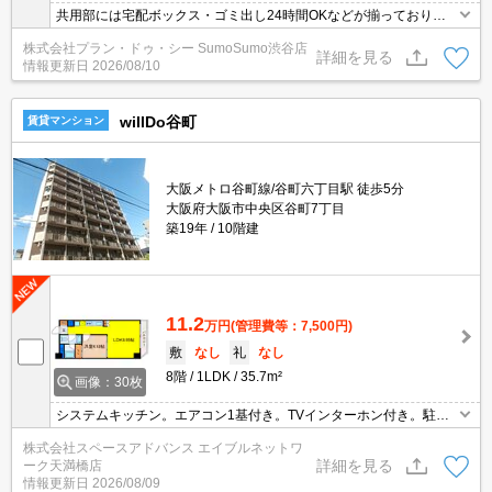
共用部には宅配ボックス・ゴミ出し24時間OKなどが揃っておりま
す。セキュリティ面は、TVインターホン・オートロックなど充実し
株式会社プラン・ドゥ・シー SumoSumo渋谷店
ているので、防犯対策もばっちりです。毎日の身支度が楽しくな
詳細を見る
情報更新日
2026/08/10
る、洗面化粧台付きの物件はいかがですか。収納はクロゼット・シ
ューズボックスなど豊富なので、広々と空間を利用することも可能
です。
willDo谷町
賃貸マンション
大阪メトロ谷町線/谷町六丁目駅 徒歩5分
大阪府大阪市中央区谷町7丁目
築19年
10階建
11.2
万円
(管理費等：7,500円)
敷
なし
礼
なし
8階
1LDK
35.7m²
画像：30枚
システムキッチン。エアコン1基付き。TVインターホン付き。駐車
場空あり。お問い合わせはエイブルネットワーク天満橋店まで！
株式会社スペースアドバンス エイブルネットワ
詳細を見る
ーク天満橋店
情報更新日
2026/08/09