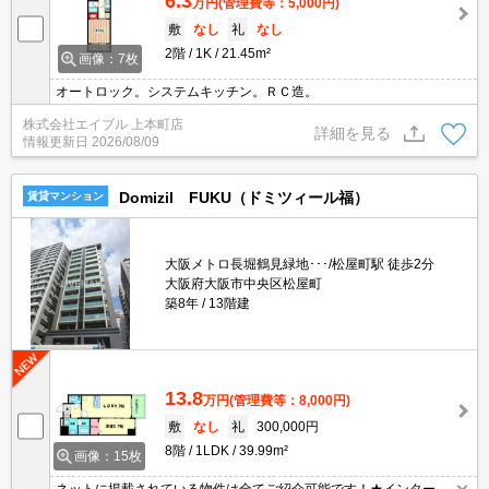
6.3
万円
(管理費等：5,000円)
敷
なし
礼
なし
2階
1K
21.45m²
画像：7枚
オートロック。システムキッチン。ＲＣ造。
株式会社エイブル 上本町店
詳細を見る
情報更新日
2026/08/09
Domizil FUKU（ドミツィール福）
賃貸マンション
大阪メトロ長堀鶴見緑地･･･/松屋町駅 徒歩2分
大阪府大阪市中央区松屋町
築8年
13階建
13.8
万円
(管理費等：8,000円)
敷
なし
礼
300,000円
8階
1LDK
39.99m²
画像：15枚