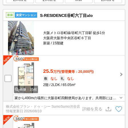
S-RESIDENCE谷町六丁目alo
新築
賃貸マンション
大阪メトロ谷町線/谷町六丁目駅 徒歩1分
大阪府大阪市中央区谷町６丁目
新築
15階建
25.5
万円
(管理費等：20,000円)
敷
なし
礼
なし
2階
2LDK
65.05m²
画像：25枚
家から490mの場所に大阪谷町四郵便局があります。共用部には宅
配ボックスが付いているため、荷物の受け取りのために早く帰宅す
株式会社プラン・ドゥ・シー SumoSumo渋谷店
る必要がありません。室内設備は浴室乾燥機・洗面化粧台・食器洗
詳細を見る
情報更新日
2026/08/10
乾燥機などが揃っており、とても充実しています。お風呂が好きな
方に欠かせない追い炊き機能付き。