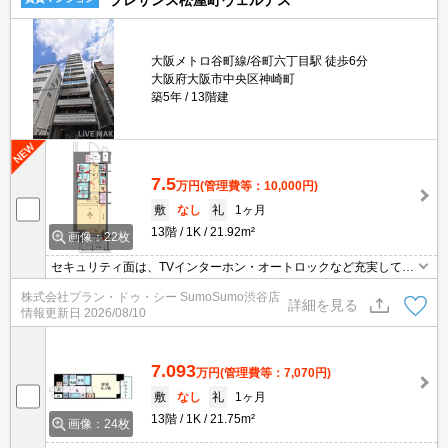
プレサンス松屋町ヴェルデス
大阪メトロ谷町線/谷町六丁目駅 徒歩6分
大阪府大阪市中央区神崎町
築5年
13階建
7.5
万円
(管理費等：10,000円)
敷
なし
礼
1ヶ月
13階
1K
21.92m²
画像：22枚
セキュリティ面は、TVインターホン・オートロックなど充実してい
るので安心して生活できます。室内設備は浴室乾燥機・洗面所独立
株式会社プラン・ドゥ・シー SumoSumo渋谷店
などが揃っているので、快適に過ごしやすいお部屋になります。共
詳細を見る
情報更新日
2026/08/10
用部には宅配ボックス・ゴミ出し24時間OKなどが備わっておりと
ても充実しています。新しい日々を送るにふさわしい、きれいな室
内です。
7.093
万円
(管理費等：7,070円)
敷
なし
礼
1ヶ月
13階
1K
21.75m²
画像：24枚