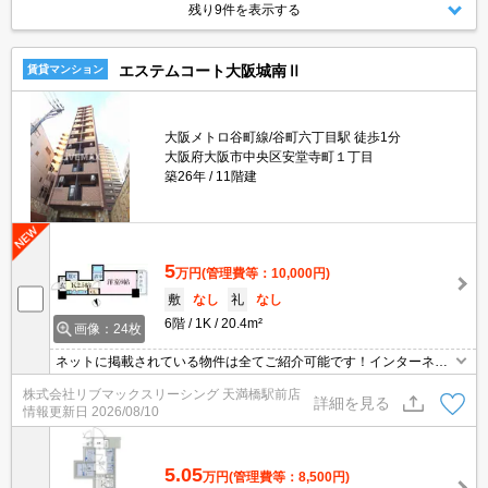
残り9件を表示する
エステムコート大阪城南Ⅱ
賃貸マンション
大阪メトロ谷町線/谷町六丁目駅 徒歩1分
大阪府大阪市中央区安堂寺町１丁目
築26年
11階建
5
万円
(管理費等：10,000円)
敷
なし
礼
なし
6階
1K
20.4m²
画像：24枚
ネットに掲載されている物件は全てご紹介可能です！インターネッ
ト無料★初期費用クレジット決済可能★人気の分譲マンション★ペ
株式会社リブマックスリーシング 天満橋駅前店
ット飼育可★弊社は天満橋駅前店、新大阪駅前店、梅田店、四ツ橋
詳細を見る
情報更新日
2026/08/10
店ご希望の店舗でご対応可能です★女性スタッフ・ベテランスタッ
フ在籍★内見代行・写真撮影/動画撮影/WEB契約等来店不要でご契
約可能です。
5.05
万円
(管理費等：8,500円)