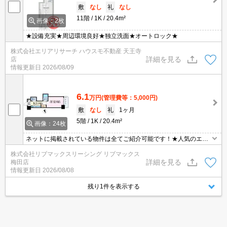
敷
なし
礼
なし
11階
1K
20.4m²
画像：2枚
★設備充実★周辺環境良好★独立洗面★オートロック★
株式会社エリアリサーチ ハウスモ不動産 天王寺
詳細を見る
店
情報更新日
2026/08/09
6.1
万円
(管理費等：5,000円)
敷
なし
礼
1ヶ月
5階
1K
20.4m²
画像：24枚
ネットに掲載されている物件は全てご紹介可能です！★人気のエス
テムシリーズ分譲型マンション★初期費用クレジット決済可能★ペ
株式会社リブマックスリーシング リブマックス
ット相談可能★3駅3沿線利用可能で主要エリアへのアクセス良好で
詳細を見る
梅田店
す♪
情報更新日
2026/08/08
残り1件を表示する