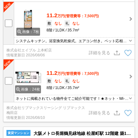
11.2
万円
(管理費等：7,500円)
敷
なし
礼
なし
8階
1LDK
35.7m²
画像：7枚
システムキッチン。浴室換気乾燥式。エアコン付き。ペット応相
談。宅配ボックスあり。退室時清掃料38,500円。
株式会社エイブル 上本町店
詳細を見る
情報更新日
2026/08/06
11.2
万円
(管理費等：7,500円)
敷
なし
礼
なし
8階
1LDK
35.7m²
画像：24枚
ネットに掲載されている物件全てご紹介可能です！★ネット・Wi-Fi
無料★初期費用クレジット決済可能★保証人不要★ペット相談可能
株式会社リブマックスリーシング リブマックス
★敷金礼金0円で初期費用を抑えてのお引越しが可能♪南向きで日当
詳細を見る
梅田店
たり良好♪
情報更新日
2026/08/10
大阪メトロ長堀鶴見緑地線 松屋町駅 12階建 築15年
賃貸マンション