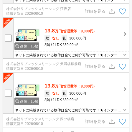
ネットに掲載されている物件は全てご紹介可能です！★インターネ
ット・Wi-Fi無料★初期費用クレジット決済可能★保証人不要★セキ
株式会社リブマックスリーシング 江坂店
ュリティ万全で一人暮らしも安心★3駅3沿線利用可能で主要エリア
詳細を見る
情報更新日
2026/08/10
へのアクセス良好★
13.8
万円
(管理費等：8,000円)
敷
なし
礼
300,000円
8階
1LDK
39.99m²
画像：15枚
ネットに掲載されている物件は全てご紹介可能です！★インターネ
ット・Wi-Fi無料★初期費用クレジット決済可能★保証人不要★セキ
株式会社リブマックスリーシング 天満橋駅前店
ュリティ万全で一人暮らしも安心★3駅3沿線利用可能で主要エリア
詳細を見る
情報更新日
2026/08/10
へのアクセス良好★
13.8
万円
(管理費等：8,000円)
敷
なし
礼
300,000円
8階
1LDK
39.99m²
画像：15枚
ネットに掲載されている物件は全てご紹介可能です！★インターネ
ット・Wi-Fi無料★初期費用クレジット決済可能★保証人不要★セキ
株式会社リブマックスリーシング 四ツ橋店
ュリティ万全で一人暮らしも安心★3駅3沿線利用可能で主要エリア
詳細を見る
情報更新日
2026/08/10
へのアクセス良好★