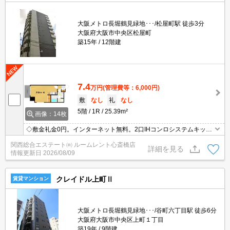
大阪メトロ長堀鶴見緑地･･･/松屋町駅 徒歩3分
大阪府大阪市中央区松屋町
築15年
12階建
7.4
万円
(管理費等：6,000円)
敷
なし
礼
なし
5階
1R
25.39m²
画像：14枚
◇敷金礼金0円。インターネット無料。2口IHコンロシステムキッチ
ン・独立洗面台・温水洗浄暖房便座。入居時の賃貸保証料、火災保
関西総合エステート㈲ ルームレント心斎橋店
険（2年分）当社負担の為お客様からいただきません。初期費用の
詳細を見る
情報更新日
2026/08/09
交渉はお任せください。
クレイドル上町Ⅱ
賃貸マンション
大阪メトロ長堀鶴見緑地･･･/谷町六丁目駅 徒歩6分
大阪府大阪市中央区上町１丁目
築19年
9階建