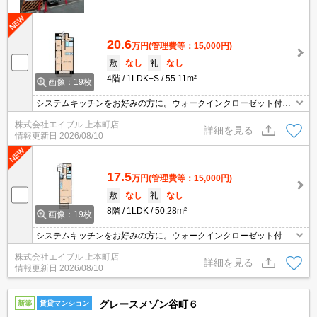
20.6
万円
(管理費等：15,000円)
敷
なし
礼
なし
4階
1LDK+S
55.11m²
画像：19枚
システムキッチンをお好みの方に。ウォークインクローゼット付
き。独立洗面台が便利。新築マンションで新生活を。ぜひお問い合
株式会社エイブル 上本町店
わせください!。
詳細を見る
情報更新日
2026/08/10
17.5
万円
(管理費等：15,000円)
敷
なし
礼
なし
8階
1LDK
50.28m²
画像：19枚
システムキッチンをお好みの方に。ウォークインクローゼット付
き。独立洗面台が便利。新築マンションで新生活を。ぜひお問い合
株式会社エイブル 上本町店
わせください!。
詳細を見る
情報更新日
2026/08/10
グレースメゾン谷町６
新築
賃貸マンション