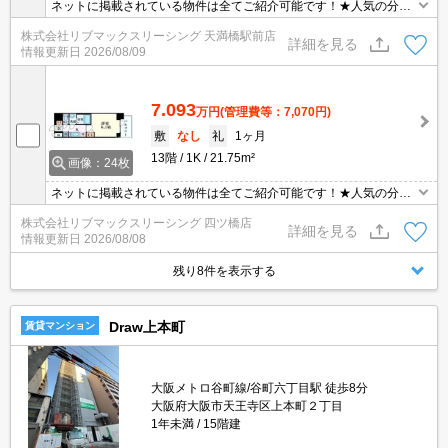
ネットに掲載されている物件は全てご紹介可能です！★人気の分譲
型マンション★インターネット・Wi-Fi無料★初期費用クレジット決
株式会社リブマックスリーシング 天満橋駅前店
済可能★保証人不要★ご内覧可能です。南向きです！
詳細を見る
情報更新日
2026/08/09
7.093
万円
(管理費等：7,070円)
敷
なし
礼
1ヶ月
13階
1K
21.75m²
画像：24枚
ネットに掲載されている物件は全てご紹介可能です！★人気の分譲
型マンション★インターネット・Wi-Fi無料★初期費用クレジット決
株式会社リブマックスリーシング 四ツ橋店
済可能★保証人不要★ご内覧可能です。南向きです！
詳細を見る
情報更新日
2026/08/08
残り8件を表示する
Draw上本町
賃貸マンション
大阪メトロ谷町線/谷町六丁目駅 徒歩8分
大阪府大阪市天王寺区上本町２丁目
1年未満
15階建