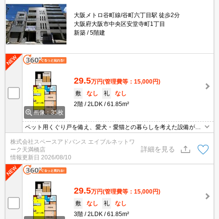
大阪メトロ谷町線/谷町六丁目駅 徒歩2分
大阪府大阪市中央区安堂寺町1丁目
新築
5階建
29.5
万円
(管理費等：15,000円)
敷
なし
礼
なし
2階
2LDK
61.85m²
画像：35枚
ペット用くぐり戸を備え、愛犬・愛猫との暮らしを考えた設備が整
っています。大型犬飼育可能！ペット可。インターネット無料。宅
株式会社スペースアドバンス エイブルネットワ
配ボックスあり。♪お問い合わせはエイブルネットワーク天満橋店へ
詳細を見る
ーク天満橋店
☆彡 ＴＥＬ：０６ー４７９０ー２２２８☆彡
情報更新日
2026/08/10
29.5
万円
(管理費等：15,000円)
敷
なし
礼
なし
3階
2LDK
61.85m²