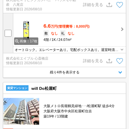
株式会社Ｒリビングカンパニー ハウスモ不動
詳細を見る
産 八尾店
情報更新日
2026/08/10
6.6
万円
(管理費等：8,000円)
敷
なし
礼
なし
4階
1K
24.07m²
画像：17枚
オートロック。エレベーターあり。宅配ボックスあり。退室時清掃
料33,000円。
株式会社エイブル 心斎橋店
詳細を見る
情報更新日
2026/08/10
残り4件を表示する
will Do松屋町
賃貸マンション
大阪メトロ長堀鶴見緑地･･･/松屋町駅 徒歩4分
大阪府大阪市中央区松屋町住吉
築19年
13階建