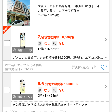
大阪メトロ長堀鶴見緑地･･･/松屋町駅 徒歩5分
大阪府大阪市中央区松屋町住吉
築22年
12階建
7
万円
(管理費等：8,000円)
敷
なし
礼
なし
12階
1K
24m²
画像：10枚
ガスコンロ設置可。退去時清掃費39,600円。退去時、エアコン洗浄
代16,500円。この部屋で一人暮らしをEnjoy。
株式会社エイブル 心斎橋店
詳細を見る
情報更新日
2026/08/10
6.6
万円
(管理費等：8,000円)
敷
なし
礼
なし
5階
1K
24m²
画像：35枚
★設備充実★周辺環境良好★独立洗面★オートロック★