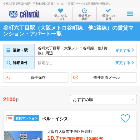
谷町六丁目駅周辺の賃貸・不動産情報で賃貸マンション・賃貸アパートなど賃貸物件の部屋探し
お部屋を探す
気になる
最近見た
保存中の
リスト
物件
条件
沿線・駅から
谷町六丁目駅（大阪メトロ谷町線、他1路線）の賃貸マ
住所から
ンション・アパート一覧
家賃相場から
谷町六丁目駅（大阪メトロ谷町線、他1路
沿線・駅
変更する
線）周辺
通勤通学時間から
詳細条件
指定なし
変更する
物件特集から
不動産会社から
条件保存
物件新着メール
TOP
2100
件
ベル・イシス
PR
賃貸マンション
大阪府大阪市中央区粉川町
10.7
万円
(管理費等：10,000円)