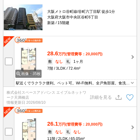
大阪メトロ谷町線/谷町六丁目駅 徒歩1分
大阪府大阪市中央区谷町6丁目
新築
15階建
28.6
万円
(管理費等：20,000円)
敷
なし
礼
1ヶ月
7階
3LDK
72.4m²
画像：35枚
駅近くでラクラク便利。ペット可。Wi-Fi無料。全戸角部屋。食洗
機 追い炊き機能付き エアコン３台完備！ ファミリー向け お
株式会社スペースアドバンス エイブルネットワ
問い合わせはエイブルネットワーク天満橋店06-4790-2228
詳細を見る
ーク天満橋店
情報更新日
2026/08/10
26.1
万円
(管理費等：20,000円)
敷
なし
礼
なし
11階
2LDK
65.05m²