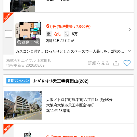
6
万円
(管理費等：7,000円)
敷
なし
礼
6万
2階
1R
27.2m²
画像：7枚
ガスコンロ付き。ゆったりとしたスペースで一人暮しを。2階の角
部屋が空きました。
株式会社エイブル 上本町店
詳細を見る
情報更新日
2026/08/09
ﾙ･ﾊﾟﾙﾄﾈｰﾙ天王寺真田山(202)
賃貸マンション
大阪メトロ谷町線/谷町六丁目駅 徒歩8分
大阪府大阪市天王寺区空清町
築11年
8階建