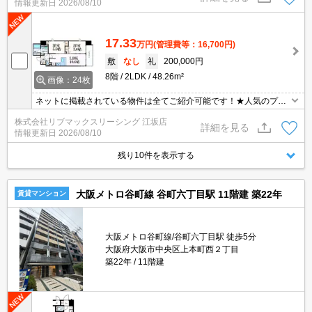
情報更新日
2026/08/10
好です♪
17.33
万円
(管理費等：16,700円)
敷
なし
礼
200,000円
8階
2LDK
48.26m²
画像：24枚
ネットに掲載されている物件は全てご紹介可能です！★人気のプレ
サンスシリーズ分譲型マンション★インターネット・Wi-Fi無料★初
株式会社リブマックスリーシング 江坂店
期費用クレジット決済可能★保証人不要★駅前物件で交通利便性良
詳細を見る
情報更新日
2026/08/10
好です♪
残り10件を表示する
大阪メトロ谷町線 谷町六丁目駅 11階建 築22年
賃貸マンション
大阪メトロ谷町線/谷町六丁目駅 徒歩5分
大阪府大阪市中央区上本町西２丁目
築22年
11階建