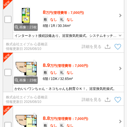
8
万円
(管理費等：7,000円)
敷
なし
礼
なし
8階
1R
30.34m²
画像：23枚
インターネット接続設備あり。浴室換気乾燥式。システムキッチ
ン。
株式会社エイブル 心斎橋店
詳細を見る
情報更新日
2026/08/10
8.9
万円
(管理費等：7,000円)
敷
なし
礼
なし
6階
1DK
32.65m²
画像：23枚
かわいいワンちゃん・ネコちゃんも飼育ＯＫ！。浴室換気乾燥式。
株式会社エイブル 心斎橋店
詳細を見る
情報更新日
2026/08/10
8.8
万円
(管理費等：7,000円)
敷
なし
礼
なし