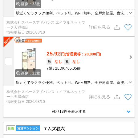
画像：33枚
駅近くでラクラク便利。ペット可。Wi-Fi無料。全戸角部屋。食洗
機 追い炊き機能付き エアコン３台完備！ ファミリー向け お
株式会社スペースアドバンス エイブルネットワ
問い合わせはエイブルネットワーク天満橋店06-4790-2228
詳細を見る
ーク天満橋店
情報更新日
2026/08/10
25.9
万円
(管理費等：20,000円)
敷
なし
礼
なし
7階
2LDK
65.05m²
画像：33枚
駅近くでラクラク便利。ペット可。Wi-Fi無料。全戸角部屋。食洗
機 追い炊き機能付き エアコン３台完備！ ファミリー向け お
株式会社スペースアドバンス エイブルネットワ
問い合わせはエイブルネットワーク天満橋店06-4790-2228
詳細を見る
ーク天満橋店
情報更新日
2026/08/10
残り13件を表示する
エムズ谷六
新築
賃貸マンション