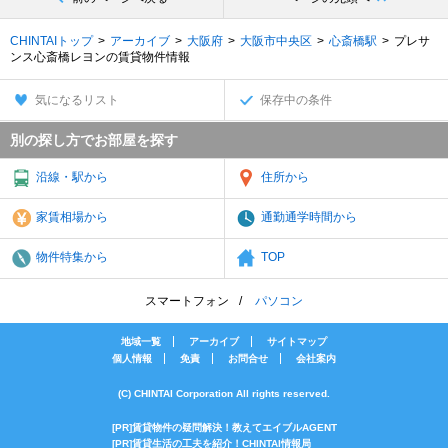
CHINTAIトップ
アーカイブ
大阪府
大阪市中央区
心斎橋駅
プレサ
ンス心斎橋レヨンの賃貸物件情報
気になるリスト
保存中の条件
別の探し方でお部屋を探す
沿線・駅から
住所から
家賃相場から
通勤通学時間から
物件特集から
TOP
スマートフォン
パソコン
地域一覧
アーカイブ
サイトマップ
個人情報
免責
お問合せ
会社案内
(C) CHINTAI Corporation All rights reserved.
[PR]賃貸物件の疑問解決！教えてエイブルAGENT
[PR]賃貸生活の工夫を紹介！CHINTAI情報局