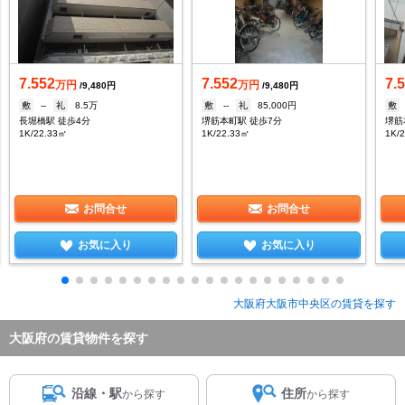
7.552
7.552
7.
万円
万円
/9,480円
/9,480円
敷
--
礼
8.5万
敷
--
礼
85,000円
敷
長堀橋駅 徒歩4分
堺筋本町駅 徒歩7分
堺筋
1K/22.33㎡
1K/22.33㎡
1K/
お問合せ
お問合せ
お気に入り
お気に入り
大阪府大阪市中央区の賃貸を探す
大阪府の賃貸物件を探す
沿線・駅
住所
から探す
から探す