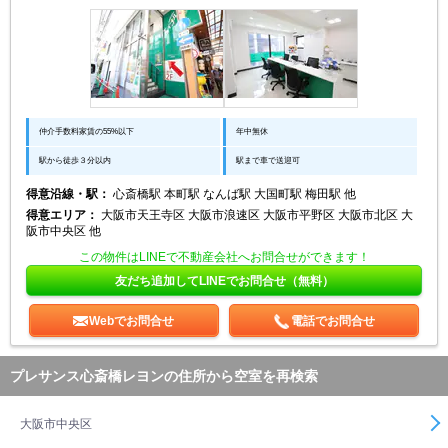
仲介手数料家賃の55%以下
年中無休
駅から徒歩３分以内
駅まで車で送迎可
得意沿線・駅：
心斎橋駅 本町駅 なんば駅 大国町駅 梅田駅 他
得意エリア：
大阪市天王寺区 大阪市浪速区 大阪市平野区 大阪市北区 大
阪市中央区 他
この物件はLINEで不動産会社へお問合せができます！
友だち追加してLINEでお問合せ（無料）
Webでお問合せ
電話でお問合せ
プレサンス心斎橋レヨンの住所から空室を再検索
大阪市中央区