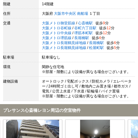
階建
14階建
住所
大阪府
大阪市中央区
南船場
１丁目
交通
大阪メトロ御堂筋線
/
心斎橋駅
徒歩
9
分
大阪メトロ谷町線
/
谷町六丁目駅
徒歩
12
分
大阪メトロ中央線
/
堺筋本町駅
徒歩
12
分
大阪メトロ堺筋線
/
長堀橋駅
徒歩
6
分
大阪メトロ長堀鶴見緑地線
/
長堀橋駅
徒歩
6
分
大阪メトロ長堀鶴見緑地線
/
松屋町駅
徒歩
5
分
駐車場
駐車場なし
環境
閑静な住宅地
※部屋・階数により設備が異なる場合がございます。
建物設備
オートロック / 宅配ボックス / 防犯カメラ / エレベータ
ー / 24時間ゴミ出し可 / 敷地内ごみ置き場 / 都市ガス /
電気 / 公営上水道 / 下水道 / 駐輪場 / バイク置場
※部屋・階数により設備が異なる場合がございます。
プレサンス心斎橋レヨン周辺の空室物件