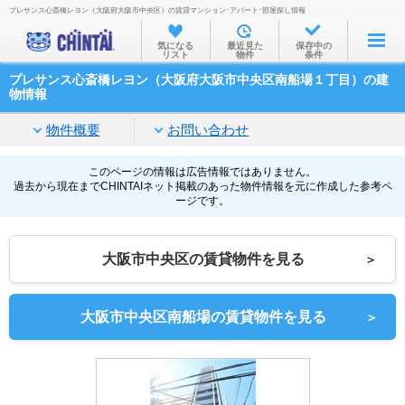
プレサンス心斎橋レヨン（大阪府大阪市中央区）の賃貸マンション･アパート･部屋探し情報
お部屋を探す
気になる
最近見た
保存中の
リスト
物件
条件
沿線・駅から
プレサンス心斎橋レヨン（大阪府大阪市中央区南船場１丁目）の建
住所から
物情報
家賃相場から
物件概要
お問い合わせ
通勤通学時間から
このページの情報は広告情報ではありません。
過去から現在までCHINTAIネット掲載のあった物件情報を元に作成した参考ペ
物件特集から
ージです。
不動産会社から
大阪市中央区の賃貸物件を見る
＞
TOP
大阪市中央区南船場の賃貸物件を見る
＞