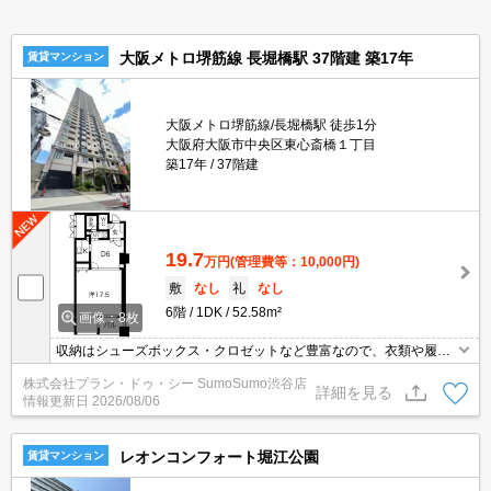
大阪メトロ堺筋線 長堀橋駅 37階建 築17年
賃貸マンション
大阪メトロ堺筋線/長堀橋駅 徒歩1分
大阪府大阪市中央区東心斎橋１丁目
築17年
37階建
19.7
万円
(管理費等：10,000円)
敷
なし
礼
なし
6階
1DK
52.58m²
画像：8枚
収納はシューズボックス・クロゼットなど豊富なので、衣類や履き
物の整理がしやすく便利です。セキュリティ面は、TVインターホ
株式会社プラン・ドゥ・シー SumoSumo渋谷店
ン・オートロックなど充実しているので安心して生活できます。共
詳細を見る
情報更新日
2026/08/06
用部には宅配ボックス・ゴミ出し24時間OKなどが備わっておりと
ても充実しています。室内設備は洗面化粧台・浴室乾燥機など大変
充実しております。
レオンコンフォート堀江公園
賃貸マンション