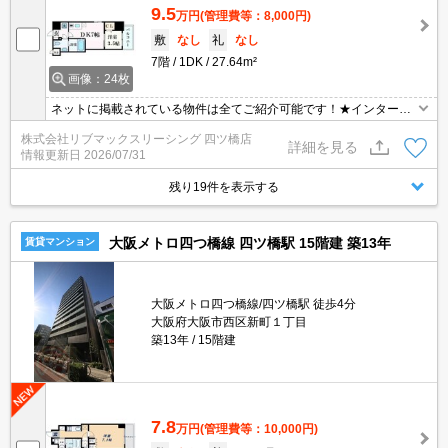
9.5
万円
(管理費等：8,000円)
敷
なし
礼
なし
7階
1DK
27.64m²
画像：24枚
ネットに掲載されている物件は全てご紹介可能です！★インターネ
ット・Wi-Fi無料★初期費用クレジット決済可能★3駅3沿線利用可能
株式会社リブマックスリーシング 四ツ橋店
で主要エリアへのアクセス良好です♪人気の本町エリアでの募集です
詳細を見る
情報更新日
2026/07/31
♪
残り19件を表示する
大阪メトロ四つ橋線 四ツ橋駅 15階建 築13年
賃貸マンション
大阪メトロ四つ橋線/四ツ橋駅 徒歩4分
大阪府大阪市西区新町１丁目
築13年
15階建
7.8
万円
(管理費等：10,000円)