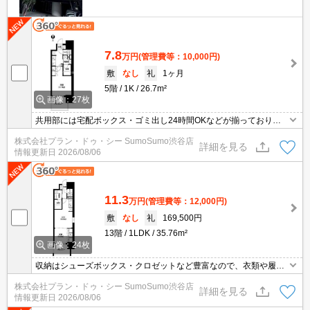
7.8
万円
(管理費等：10,000円)
敷
なし
礼
1ヶ月
5階
1K
26.7m²
画像：27枚
共用部には宅配ボックス・ゴミ出し24時間OKなどが揃っており、
とても充実しています。収納はシューズボックス・クロゼットなど
株式会社プラン・ドゥ・シー SumoSumo渋谷店
豊富なので、広々と空間を利用することも可能です。セキュリティ
詳細を見る
情報更新日
2026/08/06
面は、TVインターホン・オートロックなど充実しているので、防犯
対策もばっちりです。こちらはマンションタイプになります。
11.3
万円
(管理費等：12,000円)
敷
なし
礼
169,500円
13階
1LDK
35.76m²
画像：24枚
収納はシューズボックス・クロゼットなど豊富なので、衣類や履き
物の整理がしやすく便利です。室内設備は洗面所独立・浴室乾燥機
株式会社プラン・ドゥ・シー SumoSumo渋谷店
などが揃っているので、快適に過ごしやすいお部屋になります。共
詳細を見る
情報更新日
2026/08/06
用部には宅配ボックス・ゴミ出し24時間OKなどが揃っておりま
す。2つの沿線をご利用可能で、電車でのお出かけがしやすい立地