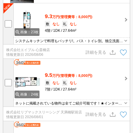
9.3
万円
(管理費等：8,000円)
敷
なし
礼
なし
4階
1DK
27.64m²
画像：23枚
システムキッチンで料理もバッチリ!。バス・トイレ別。独立洗面台
が便利。TVインターホン付き。インターネット無料。新生活のスタ
株式会社エイブル 心斎橋店
ートはここから。退去時清掃費33,000円。
詳細を見る
情報更新日
2026/08/06
9.5
万円
(管理費等：8,000円)
敷
なし
礼
なし
7階
1DK
27.64m²
画像：24枚
ネットに掲載されている物件は全てご紹介可能です！★インターネ
ット・Wi-Fi無料★初期費用クレジット決済可能★3駅3沿線利用可能
株式会社リブマックスリーシング 天満橋駅前店
で主要エリアへのアクセス良好です♪人気の本町エリアでの募集です
詳細を見る
情報更新日
2026/08/01
♪