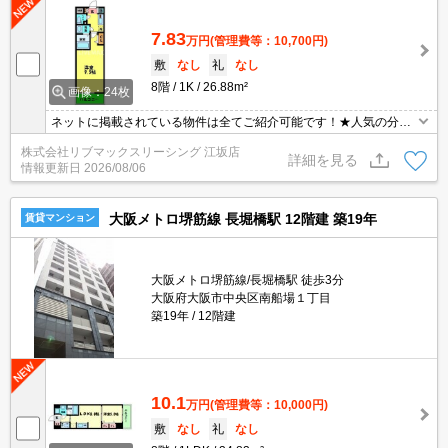
7.83
万円
(管理費等：10,700円)
敷
なし
礼
なし
8階
1K
26.88m²
画像：24枚
ネットに掲載されている物件は全てご紹介可能です！★人気の分譲
型マンション★初期費用クレジット決済可能★敷金礼金0円で初期
株式会社リブマックスリーシング 江坂店
費用を抑えてのお引越しが可能です♪南向きで日当たり眺望良好です
詳細を見る
情報更新日
2026/08/06
♪
大阪メトロ堺筋線 長堀橋駅 12階建 築19年
賃貸マンション
大阪メトロ堺筋線/長堀橋駅 徒歩3分
大阪府大阪市中央区南船場１丁目
築19年
12階建
10.1
万円
(管理費等：10,000円)
敷
なし
礼
なし