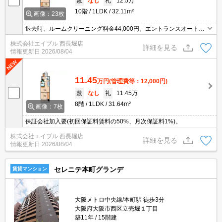
敷
なし
礼
12.5万
10階
1LDK
32.11m²
画像：23枚
退去時、ルームクリーニング料金44,000円。エントランスオートロ
ック。エレベーター付きのマンションタイプ。床暖房付きでポッカ
株式会社エイブル 西長堀店
ポカ。浴室乾燥機付。室内に洗濯機置場あり。便利な洗面所独立タ
詳細を見る
情報更新日
2026/08/04
イプ。
11.45
万円
(管理費等：12,000円)
敷
なし
礼
11.45万
8階
1LDK
31.64m²
画像：7枚
保証会社加入要(初回保証料賃料の50%、月次保証料1%)。
株式会社エイブル 西長堀店
詳細を見る
情報更新日
2026/08/04
セレニテ本町グランデ
賃貸マンション
大阪メトロ中央線/本町駅 徒歩3分
大阪府大阪市西区立売堀１丁目
築11年
15階建