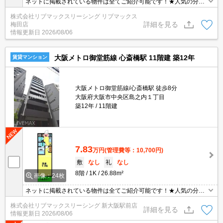
ネットに掲載されている物件は全てご紹介可能です！★人気の分譲
型マンション★初期費用クレジット決済可能★ご内覧可能です★な
株式会社リブマックスリーシング リブマックス
んば・心斎橋徒歩圏内の好立地です★セキュリティ万全で一人暮ら
詳細を見る
梅田店
しにも安心♪
情報更新日
2026/08/06
大阪メトロ御堂筋線 心斎橋駅 11階建 築12年
賃貸マンション
大阪メトロ御堂筋線/心斎橋駅 徒歩8分
大阪府大阪市中央区島之内１丁目
築12年
11階建
7.83
万円
(管理費等：10,700円)
敷
なし
礼
なし
8階
1K
26.88m²
画像：24枚
ネットに掲載されている物件は全てご紹介可能です！★人気の分譲
型マンション★初期費用クレジット決済可能★敷金礼金0円で初期
株式会社リブマックスリーシング 新大阪駅前店
費用を抑えてのお引越しが可能です♪南向きで日当たり眺望良好です
詳細を見る
情報更新日
2026/08/06
♪