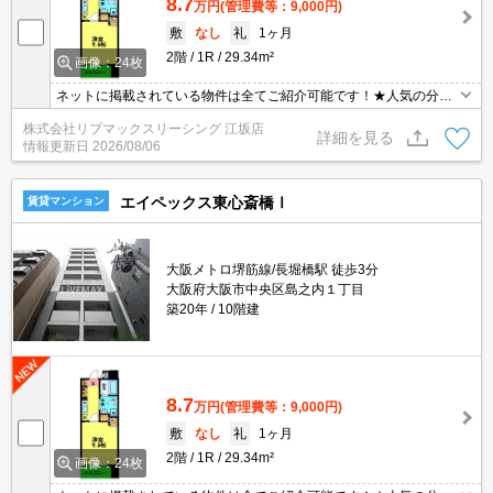
8.7
万円
(管理費等：9,000円)
敷
なし
礼
1ヶ月
2階
1R
29.34m²
画像：24枚
ネットに掲載されている物件は全てご紹介可能です！★人気の分譲
型マンション★初期費用クレジット決済可能★ご内覧可能です★な
株式会社リブマックスリーシング 江坂店
んば・心斎橋徒歩圏内の好立地です★セキュリティ万全で一人暮ら
詳細を見る
情報更新日
2026/08/06
しにも安心♪
エイペックス東心斎橋Ⅰ
賃貸マンション
大阪メトロ堺筋線/長堀橋駅 徒歩3分
大阪府大阪市中央区島之内１丁目
築20年
10階建
8.7
万円
(管理費等：9,000円)
敷
なし
礼
1ヶ月
2階
1R
29.34m²
画像：24枚