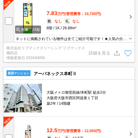
7.83
万円
(管理費等：10,700円)
敷
なし
礼
なし
8階
1K
26.88m²
画像：24枚
ネットに掲載されている物件は全てご紹介可能です！★人気の分譲
型マンション★初期費用クレジット決済可能★敷金礼金0円で初期
株式会社リブマックスリーシング リブマックス
費用を抑えてのお引越しが可能です♪南向きで日当たり眺望良好です
詳細を見る
梅田店
♪
情報更新日
2026/08/06
アーバネックス本町Ⅱ
賃貸マンション
大阪メトロ御堂筋線/本町駅 徒歩2分
大阪府大阪市西区阿波座１丁目
築2年
14階建
12.5
万円
(管理費等：12,000円)