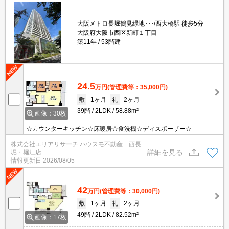
大阪メトロ長堀鶴見緑地･･･/西大橋駅 徒歩5分
大阪府大阪市西区新町１丁目
築11年
53階建
24.5
万円
(管理費等：35,000円)
敷
1ヶ月
礼
2ヶ月
39階
2LDK
58.88m²
画像：30枚
☆カウンターキッチン☆床暖房☆食洗機☆ディスポーザー☆
株式会社エリアリサーチ ハウスモ不動産 西長
詳細を見る
堀・堀江店
情報更新日
2026/08/05
42
万円
(管理費等：30,000円)
敷
1ヶ月
礼
2ヶ月
49階
2LDK
82.52m²
画像：17枚