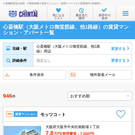
心斎橋駅周辺の賃貸・不動産情報で賃貸マンション・賃貸アパートなど賃貸物件の部屋探し
お部屋を探す
気になる
最近見た
保存中の
リスト
物件
条件
沿線・駅から
心斎橋駅（大阪メトロ御堂筋線、他1路線）の賃貸マン
住所から
ション・アパート一覧
家賃相場から
心斎橋駅（大阪メトロ御堂筋線、他1路
沿線・駅
変更する
線）周辺
通勤通学時間から
詳細条件
指定なし
変更する
物件特集から
不動産会社から
条件保存
物件新着メール
TOP
946
件
モッツコ－ト
PR
賃貸マンション
大阪府大阪市中央区南船場１丁目
7.8
万円
(管理費等：7,000円)