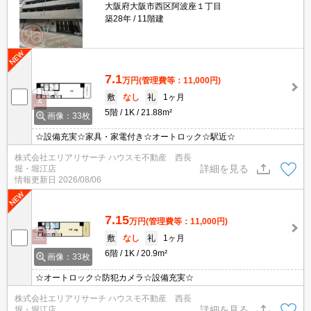
大阪府大阪市西区阿波座１丁目
築28年
11階建
7.1
万円
(管理費等：11,000円)
敷
なし
礼
1ヶ月
5階
1K
21.88m²
画像：33枚
☆設備充実☆家具・家電付き☆オートロック☆駅近☆
株式会社エリアリサーチ ハウスモ不動産 西長
詳細を見る
堀・堀江店
情報更新日
2026/08/06
7.15
万円
(管理費等：11,000円)
敷
なし
礼
1ヶ月
6階
1K
20.9m²
画像：33枚
☆オートロック☆防犯カメラ☆設備充実☆
株式会社エリアリサーチ ハウスモ不動産 西長
詳細を見る
堀・堀江店