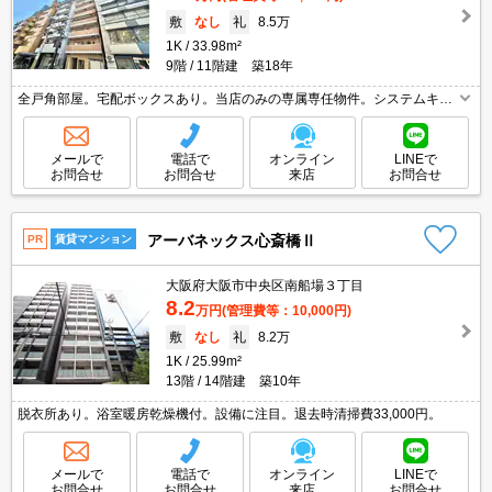
敷
なし
礼
8.5万
1K
33.98m²
9階
11階建 築18年
全戸角部屋。宅配ボックスあり。当店のみの専属専任物件。システムキッ
チン。猫のみ相談可。インターネット無料。オートロック・エレベーター
付RCマンション!。
メールで
電話で
オンライン
LINEで
お問合せ
お問合せ
来店
お問合せ
アーバネックス心斎橋Ⅱ
PR
賃貸マンション
大阪府大阪市中央区南船場３丁目
8.2
万円
(管理費等：10,000円)
敷
なし
礼
8.2万
1K
25.99m²
13階
14階建 築10年
脱衣所あり。浴室暖房乾燥機付。設備に注目。退去時清掃費33,000円。
メールで
電話で
オンライン
LINEで
お問合せ
お問合せ
来店
お問合せ