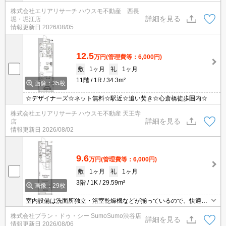
株式会社エリアリサーチ ハウスモ不動産 西長
詳細を見る
堀・堀江店
情報更新日
2026/08/05
12.5
万円
(管理費等：6,000円)
敷
1ヶ月
礼
1ヶ月
11階
1R
34.3m²
画像：35枚
☆デザイナーズ☆ネット無料☆駅近☆追い焚き☆心斎橋徒歩圏内☆
株式会社エリアリサーチ ハウスモ不動産 天王寺
詳細を見る
店
情報更新日
2026/08/02
9.6
万円
(管理費等：6,000円)
敷
1ヶ月
礼
1ヶ月
3階
1K
29.59m²
画像：29枚
室内設備は洗面所独立・浴室乾燥機などが揃っているので、快適に
過ごしやすいお部屋になります。共用部には宅配ボックス・ゴミ出
株式会社プラン・ドゥ・シー SumoSumo渋谷店
し24時間OKなどが揃っております。収納はウォークインクロゼッ
詳細を見る
情報更新日
2026/08/06
ト・シューズボックスなど豊富なので、広々と空間を利用すること