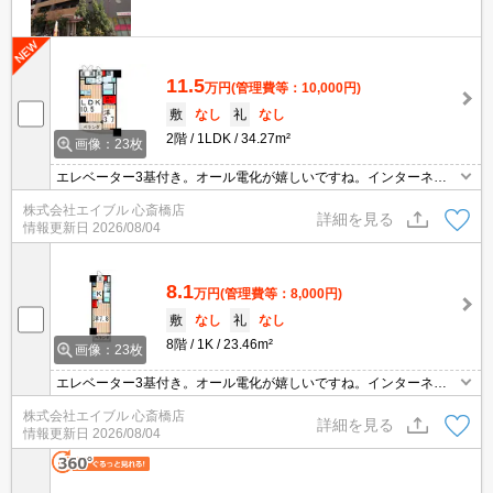
11.5
万円
(管理費等：10,000円)
敷
なし
礼
なし
2階
1LDK
34.27m²
画像：23枚
エレベーター3基付き。オール電化が嬉しいですね。インターネッ
ト無料で使い放題。
株式会社エイブル 心斎橋店
詳細を見る
情報更新日
2026/08/04
8.1
万円
(管理費等：8,000円)
敷
なし
礼
なし
8階
1K
23.46m²
画像：23枚
エレベーター3基付き。オール電化が嬉しいですね。インターネッ
ト無料で使い放題。退去時、ルームクリーニング料金39,600円。退
株式会社エイブル 心斎橋店
去時、エアコン洗浄代16,500円。
詳細を見る
情報更新日
2026/08/04