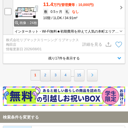
11.4
万円
(管理費等：10,000円)
敷
0.5ヶ月
礼
なし
10階
1LDK
34.91m²
画像：24枚
インターネット・Wi-Fi無料★初期費用を抑えて人気の本町エリアに
住みたい方にもオススメです♪1階にコンビニが入っており便利です
株式会社リブマックスリーシング リブマックス
よー♪リブマックスではネットに掲載されております物件全てご紹介
詳細を見る
梅田店
可能です！
情報更新日
2026/08/01
残り17件を表示する
1
2
3
4
15
…
検索条件を変更する