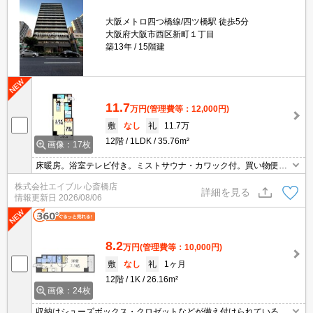
大阪メトロ四つ橋線/四ツ橋駅 徒歩5分
大阪府大阪市西区新町１丁目
築13年
15階建
11.7
万円
(管理費等：12,000円)
敷
なし
礼
11.7万
12階
1LDK
35.76m²
画像：17枚
床暖房。浴室テレビ付き。ミストサウナ・カワック付。買い物便利
でウキウキ。退去時清掃費33,000円。
株式会社エイブル 心斎橋店
詳細を見る
情報更新日
2026/08/06
8.2
万円
(管理費等：10,000円)
敷
なし
礼
1ヶ月
12階
1K
26.16m²
画像：24枚
収納はシューズボックス・クロゼットなどが備え付けられているの