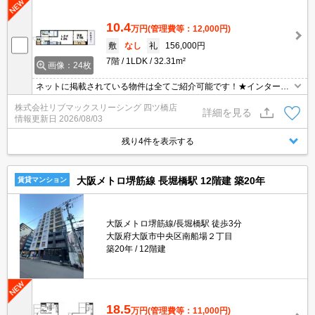
です。
10.4
万円
(管理費等：12,000円)
敷
なし
礼
156,000円
7階
1LDK
32.31m²
画像：24枚
ネットに掲載されている物件は全てご紹介可能です！★インターネ
ット・Wi-Fi無料★初期費用クレジット決済可能★心斎橋や本町が徒
株式会社リブマックスリーシング 四ツ橋店
歩圏内で都会のど真ん中★追い焚き機能や床暖房など設備充実のハ
詳細を見る
情報更新日
2026/08/03
イグレードマンションです♪
残り4件を表示する
大阪メトロ堺筋線 長堀橋駅 12階建 築20年
賃貸マンション
大阪メトロ堺筋線/長堀橋駅 徒歩3分
大阪府大阪市中央区南船場２丁目
築20年
12階建
18.5
万円
(管理費等：11,000円)