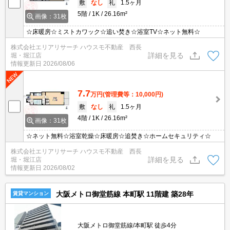
敷
なし
礼
1.5ヶ月
5階
1K
26.16m²
画像：31枚
☆床暖房☆ミストカワック☆追い焚き☆浴室TV☆ネット無料☆
株式会社エリアリサーチ ハウスモ不動産 西長
詳細を見る
堀・堀江店
情報更新日
2026/08/06
7.7
万円
(管理費等：10,000円)
敷
なし
礼
1.5ヶ月
4階
1K
26.16m²
画像：31枚
☆ネット無料☆浴室乾燥☆床暖房☆追焚き☆ホームセキュリティ☆
株式会社エリアリサーチ ハウスモ不動産 西長
詳細を見る
堀・堀江店
情報更新日
2026/08/02
大阪メトロ御堂筋線 本町駅 11階建 築28年
賃貸マンション
大阪メトロ御堂筋線/本町駅 徒歩4分