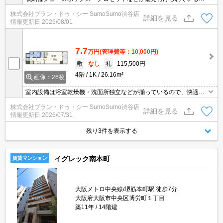
で、衣類や日用品の収納に重宝します。共用部には宅配ボックス・
株式会社プラン・ドゥ・シー SumoSumo渋谷店
ゴミ出し24時間OKなど様々な設備やサービスが揃っているので便
詳細を見る
情報更新日
2026/08/01
利です。セキュリティ面は、オートロック・TVインターホンなどを
設置しているので安全面でも優れております。駐輪場付きの物件で
す。
7.7
万円
(管理費等：10,000円)
敷
なし
礼
115,500円
4階
1K
26.16m²
画像：26枚
室内設備は浴室乾燥機・洗面所独立などが揃っているので、快適に
過ごしやすいお部屋になります。共用部には宅配ボックス・ゴミ出
株式会社プラン・ドゥ・シー SumoSumo渋谷店
し24時間OKなど様々な設備やサービスが揃っているので便利で
詳細を見る
情報更新日
2026/07/31
す。セキュリティ面は、オートロック・TVインターホンなど充実し
ているので、防犯対策もばっちりです。魅力も多い賃貸物件はいか
残り3件を表示する
がでしょうか。
イグレック南本町
賃貸マンション
大阪メトロ中央線/堺筋本町駅 徒歩7分
大阪府大阪市中央区博労町１丁目
築11年
14階建