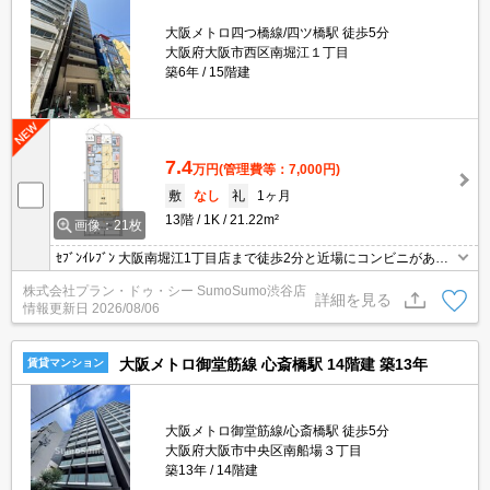
大阪メトロ四つ橋線/四ツ橋駅 徒歩5分
大阪府大阪市西区南堀江１丁目
築6年
15階建
7.4
万円
(管理費等：7,000円)
敷
なし
礼
1ヶ月
13階
1K
21.22m²
画像：21枚
ｾﾌﾞﾝｲﾚﾌﾞﾝ 大阪南堀江1丁目店まで徒歩2分と近場にコンビニがある
のもポイント。共用部にはゴミ出し24時間OK・宅配ボックスなど
株式会社プラン・ドゥ・シー SumoSumo渋谷店
が揃っており、とても充実しています。セキュリティ面は、TVイン
詳細を見る
情報更新日
2026/08/06
ターホン・オートロックなどを備え付けているので安心して暮らせ
ます。
大阪メトロ御堂筋線 心斎橋駅 14階建 築13年
賃貸マンション
大阪メトロ御堂筋線/心斎橋駅 徒歩5分
大阪府大阪市中央区南船場３丁目
築13年
14階建