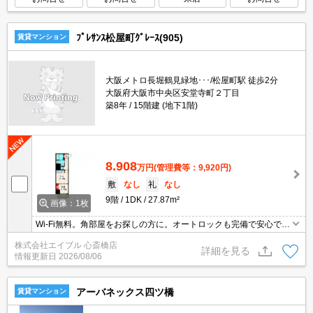
ﾌﾟﾚｻﾝｽ松屋町ｸﾞﾚｰｽ(905)
賃貸マンション
大阪メトロ長堀鶴見緑地･･･/松屋町駅 徒歩2分
大阪府大阪市中央区安堂寺町２丁目
築8年
15階建 (地下1階)
8.908
万円
(管理費等：9,920円)
敷
なし
礼
なし
9階
1DK
27.87m²
画像：1枚
Wi-Fi無料。角部屋をお探しの方に。オートロックも完備で安心です
ね。宅配ボックスあり。お問い合わせお待ちしております。退去時
株式会社エイブル 心斎橋店
清掃費40,000円。
詳細を見る
情報更新日
2026/08/06
アーバネックス四ツ橋
賃貸マンション