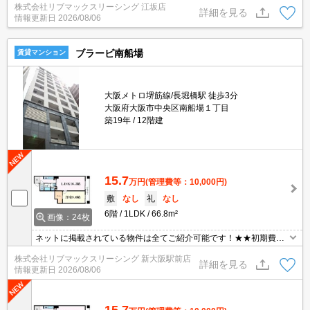
株式会社リブマックスリーシング 江坂店
詳細を見る
情報更新日
2026/08/06
ブラービ南船場
賃貸マンション
大阪メトロ堺筋線/長堀橋駅 徒歩3分
大阪府大阪市中央区南船場１丁目
築19年
12階建
15.7
万円
(管理費等：10,000円)
敷
なし
礼
なし
6階
1LDK
66.8m²
画像：24枚
ネットに掲載されている物件は全てご紹介可能です！★★初期費用
クレジット決済可能★敷金礼金0円南向きです！
株式会社リブマックスリーシング 新大阪駅前店
詳細を見る
情報更新日
2026/08/06
15.7