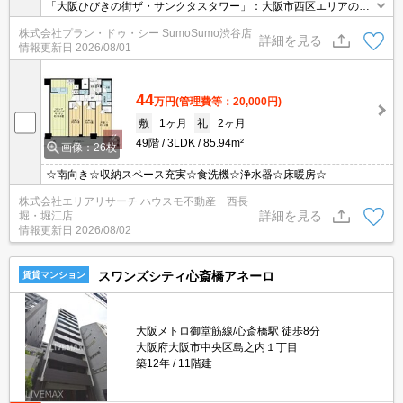
「大阪ひびきの街ザ・サンクタスタワー」：大阪市西区エリアの新
居にピッタリ。ローソン 大阪厚生年金会館前店まで徒歩1分と近場
株式会社プラン・ドゥ・シー SumoSumo渋谷店
にコンビニがあるのもポイント。セキュリティ面は、TVインターホ
詳細を見る
情報更新日
2026/08/01
ン・オートロックなどを備え付けているので安心して暮らせます。
44
万円
(管理費等：20,000円)
敷
1ヶ月
礼
2ヶ月
49階
3LDK
85.94m²
画像：26枚
☆南向き☆収納スペース充実☆食洗機☆浄水器☆床暖房☆
株式会社エリアリサーチ ハウスモ不動産 西長
詳細を見る
堀・堀江店
情報更新日
2026/08/02
スワンズシティ心斎橋アネーロ
賃貸マンション
大阪メトロ御堂筋線/心斎橋駅 徒歩8分
大阪府大阪市中央区島之内１丁目
築12年
11階建