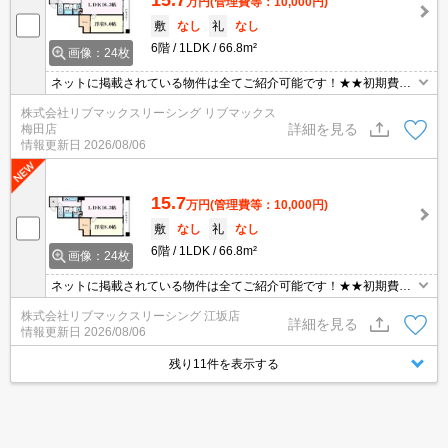
万円
(管理費等：10,000円)
敷
なし
礼
なし
6階
1LDK
66.8m²
画像：24枚
ネットに掲載されている物件は全てご紹介可能です！★★初期費用
クレジット決済可能★敷金礼金0円南向きです！
株式会社リブマックスリーシング リブマックス
詳細を見る
梅田店
情報更新日
2026/08/06
15.7
万円
(管理費等：10,000円)
敷
なし
礼
なし
6階
1LDK
66.8m²
画像：24枚
ネットに掲載されている物件は全てご紹介可能です！★★初期費用
クレジット決済可能★敷金礼金0円南向きです！
株式会社リブマックスリーシング 江坂店
詳細を見る
情報更新日
2026/08/06
残り11件を表示する