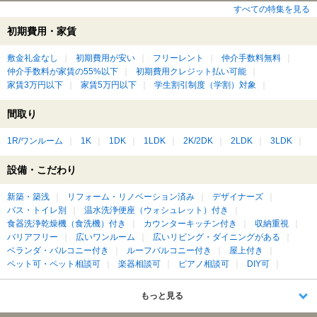
すべての特集を見る
初期費用・家賃
敷金礼金なし
初期費用が安い
フリーレント
仲介手数料無料
仲介手数料が家賃の55%以下
初期費用クレジット払い可能
家賃3万円以下
家賃5万円以下
学生割引制度（学割）対象
間取り
1R/ワンルーム
1K
1DK
1LDK
2K/2DK
2LDK
3LDK
設備・こだわり
新築・築浅
リフォーム・リノベーション済み
デザイナーズ
バス・トイレ別
温水洗浄便座（ウォシュレット）付き
食器洗浄乾燥機（食洗機）付き
カウンターキッチン付き
収納重視
バリアフリー
広いワンルーム
広いリビング・ダイニングがある
ベランダ・バルコニー付き
ルーフバルコニー付き
屋上付き
ペット可・ペット相談可
楽器相談可
ピアノ相談可
DIY可
もっと見る