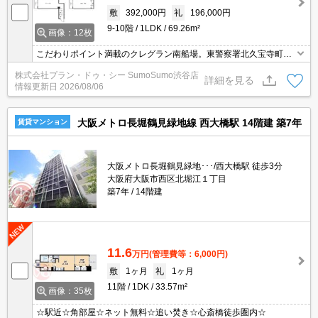
敷
392,000円
礼
196,000円
9-10階
1LDK
69.26m²
画像：12枚
こだわりポイント満載のクレグラン南船場。東警察署北久宝寺町交
番が近く(徒歩6分)にあって安心です。
株式会社プラン・ドゥ・シー SumoSumo渋谷店
詳細を見る
情報更新日
2026/08/06
大阪メトロ長堀鶴見緑地線 西大橋駅 14階建 築7年
賃貸マンション
大阪メトロ長堀鶴見緑地･･･/西大橋駅 徒歩3分
大阪府大阪市西区北堀江１丁目
築7年
14階建
11.6
万円
(管理費等：6,000円)
敷
1ヶ月
礼
1ヶ月
11階
1DK
33.57m²
画像：35枚
☆駅近☆角部屋☆ネット無料☆追い焚き☆心斎橋徒歩圏内☆