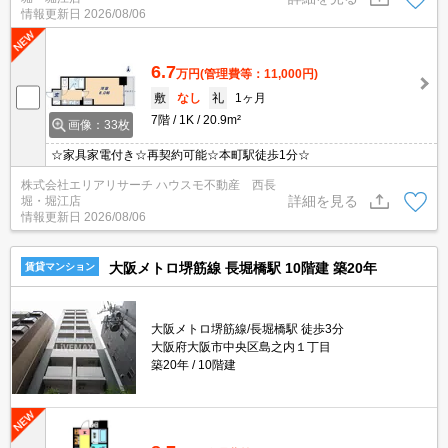
情報更新日
2026/08/06
6.7
万円
(管理費等：11,000円)
敷
なし
礼
1ヶ月
7階
1K
20.9m²
画像：33枚
☆家具家電付き☆再契約可能☆本町駅徒歩1分☆
株式会社エリアリサーチ ハウスモ不動産 西長
詳細を見る
堀・堀江店
情報更新日
2026/08/06
大阪メトロ堺筋線 長堀橋駅 10階建 築20年
賃貸マンション
大阪メトロ堺筋線/長堀橋駅 徒歩3分
大阪府大阪市中央区島之内１丁目
築20年
10階建