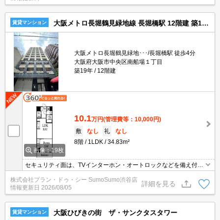
も可能です。あると使い勝手がよく利便性が高いのが敷地内ごみ置
き場です。
大阪メトロ長堀鶴見緑地線 長堀橋駅 12階建 築19年
賃貸マンション
大阪メトロ長堀鶴見緑地･･･/長堀橋駅 徒歩4分
大阪府大阪市中央区南船場１丁目
築19年
12階建
10.1
万円
(管理費等：10,000円)
敷
なし
礼
なし
8階
1LDK
34.83m²
画像：19枚
セキュリティ面は、TVインターホン・オートロックなどを備え付け
ているので安心して暮らせます。収納はシューズボックス・クロゼ
株式会社プラン・ドゥ・シー SumoSumo渋谷店
ットなど豊富なので、広々と空間を利用することも可能です。室内
詳細を見る
情報更新日
2026/08/05
設備は洗面化粧台・浴室乾燥機などが揃っており、とても充実して
います。お家の中でパソコンを快適に使える光回線を導入していま
す。
大阪ひびきの街 ザ・サンクタスタワー
賃貸マンション