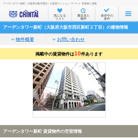
アーデンタワー新町（大阪府大阪市西区）の賃貸マンション･アパート･部屋探し情報
お部屋を探す
気になる
最近見た
保存中の
リスト
物件
条件
沿線・駅から
アーデンタワー新町（大阪府大阪市西区新町２丁目）の建物情報
住所から
物件概要
お問い合わせ
家賃相場から
10
掲載中の賃貸物件は
通勤通学時間から
件あります
物件特集から
不動産会社から
TOP
アーデンタワー新町 賃貸物件の空室情報