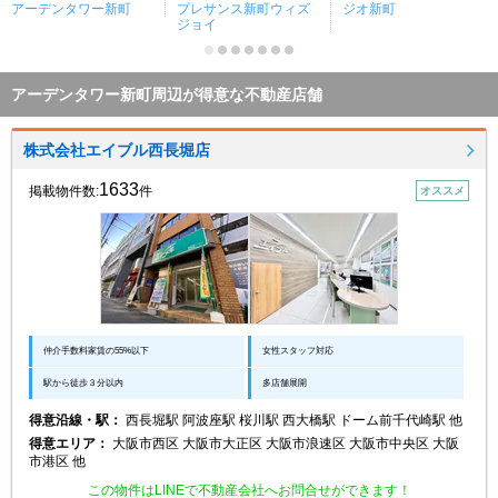
アーデンタワー新町
プレサンス新町ウィズ
ジオ新町
ジョイ
アーデンタワー新町周辺が得意な不動産店舗
株式会社エイブル西長堀店
1633
掲載物件数:
件
オススメ
仲介手数料家賃の55%以下
女性スタッフ対応
駅から徒歩３分以内
多店舗展開
得意沿線・駅：
西長堀駅 阿波座駅 桜川駅 西大橋駅 ドーム前千代崎駅 他
得意エリア：
大阪市西区 大阪市大正区 大阪市浪速区 大阪市中央区 大阪
市港区 他
この物件はLINEで不動産会社へお問合せができます！