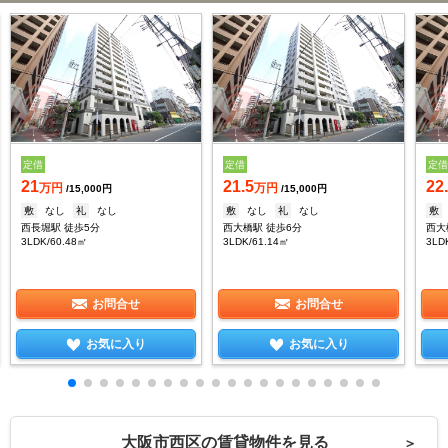
定借
定借
定
21
21.5
22
万円
万円
/15,000円
/15,000円
敷
なし
礼
なし
敷
なし
礼
なし
敷
西長堀駅 徒歩5分
西大橋駅 徒歩6分
西大
3LDK/60.48㎡
3LDK/61.14㎡
3LD
お問合せ
お問合せ
お気に入り
お気に入り
大阪市西区の賃貸物件を見る
＞