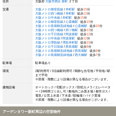
住所
大阪府
大阪市西区
新町
２丁目
交通
大阪メトロ御堂筋線
/
本町駅
徒歩
15
分
大阪メトロ四つ橋線
/
本町駅
徒歩
12
分
大阪メトロ中央線
/
本町駅
徒歩
15
分
大阪メトロ御堂筋線
/
心斎橋駅
徒歩
15
分
大阪メトロ長堀鶴見緑地線
/
心斎橋駅
徒歩
10
分
大阪メトロ四つ橋線
/
四ツ橋駅
徒歩
13
分
大阪メトロ千日前線
/
阿波座駅
徒歩
12
分
大阪メトロ中央線
/
阿波座駅
徒歩
12
分
大阪メトロ堺筋線
/
堺筋本町駅
徒歩
23
分
大阪メトロ千日前線
/
西長堀駅
徒歩
8
分
大阪メトロ長堀鶴見緑地線
/
西長堀駅
徒歩
8
分
大阪メトロ長堀鶴見緑地線
/
西大橋駅
徒歩
7
分
駐車場
駐車場あり
環境
2駅利用可 / 3沿線駅利用可 / 閑静な住宅地 / 平坦地 / 駅
まで平坦
※部屋・階数により設備が異なる場合がございます。
建物設備
オートロック / 宅配ボックス / 防犯カメラ / エレベータ
ー / 24時間ゴミ出し可 / 敷地内ごみ置き場 / 都市ガス /
電気 / 公営上水道 / 下水道 / 駐輪場 / バイク置場
※部屋・階数により設備が異なる場合がございます。
アーデンタワー新町周辺の空室物件