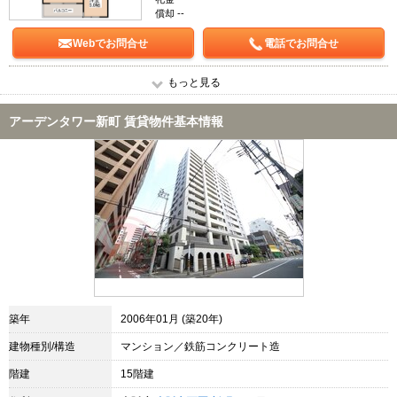
償却 --
Webでお問合せ
電話でお問合せ
もっと見る
アーデンタワー新町 賃貸物件基本情報
築年
2006年01月 (築20年)
建物種別/構造
マンション／鉄筋コンクリート造
階建
15階建