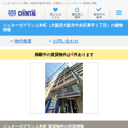
ジュネーゼグラン上本町（大阪府大阪市中央区）の賃貸マンション･アパート･部屋探し情報
お部屋を探す
気になる
最近見た
保存中の
リスト
物件
条件
沿線・駅から
ジュネーゼグラン上本町（大阪府大阪市中央区東平１丁目）の建物
住所から
情報
家賃相場から
物件概要
お問い合わせ
通勤通学時間から
4
掲載中の賃貸物件は
件あります
物件特集から
不動産会社から
TOP
ジュネーゼグラン上本町 賃貸物件の空室情報