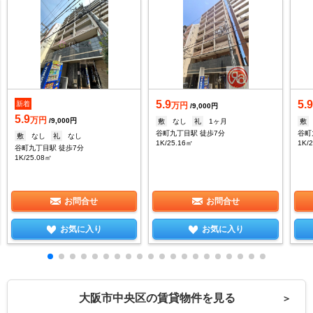
5.9
5.
新着
万円
/9,000円
5.9
万円
/9,000円
敷
なし
礼
1ヶ月
敷
谷町九丁目駅 徒歩7分
谷町
敷
なし
礼
なし
1K/25.16㎡
1K/
谷町九丁目駅 徒歩7分
1K/25.08㎡
お問合せ
お問合せ
お気に入り
お気に入り
大阪市中央区の賃貸物件を見る
＞