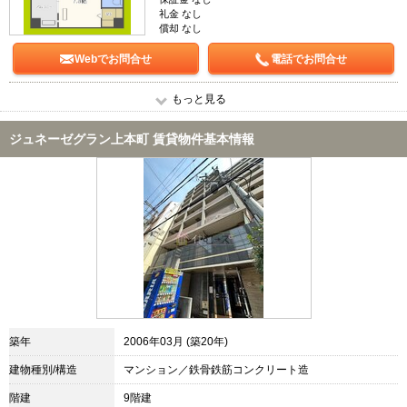
礼金 なし
償却 なし
Webでお問合せ
電話でお問合せ
もっと見る
ジュネーゼグラン上本町 賃貸物件基本情報
築年
2006年03月 (築20年)
建物種別/構造
マンション／鉄骨鉄筋コンクリート造
階建
9階建