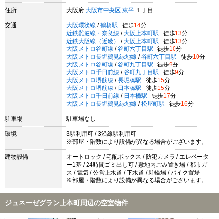
住所
大阪府
大阪市中央区
東平
１丁目
交通
大阪環状線
/
鶴橋駅
徒歩
14
分
近鉄難波線・奈良線
/
大阪上本町駅
徒歩
13
分
近鉄大阪線（近畿）
/
大阪上本町駅
徒歩
13
分
大阪メトロ谷町線
/
谷町六丁目駅
徒歩
10
分
大阪メトロ長堀鶴見緑地線
/
谷町六丁目駅
徒歩
10
分
大阪メトロ谷町線
/
谷町九丁目駅
徒歩
9
分
大阪メトロ千日前線
/
谷町九丁目駅
徒歩
9
分
大阪メトロ堺筋線
/
長堀橋駅
徒歩
15
分
大阪メトロ堺筋線
/
日本橋駅
徒歩
15
分
大阪メトロ千日前線
/
日本橋駅
徒歩
17
分
大阪メトロ長堀鶴見緑地線
/
松屋町駅
徒歩
16
分
駐車場
駐車場なし
環境
3駅利用可 / 3沿線駅利用可
※部屋・階数により設備が異なる場合がございます。
建物設備
オートロック / 宅配ボックス / 防犯カメラ / エレベータ
ー1基 / 24時間ゴミ出し可 / 敷地内ごみ置き場 / 都市ガ
ス / 電気 / 公営上水道 / 下水道 / 駐輪場 / バイク置場
※部屋・階数により設備が異なる場合がございます。
ジュネーゼグラン上本町周辺の空室物件