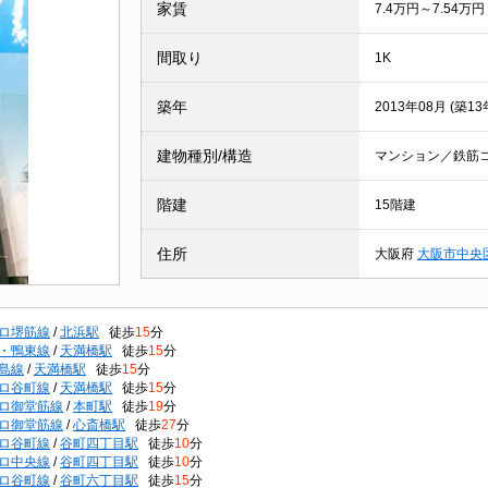
家賃
7.4万円～7.54万円
間取り
1K
築年
2013年08月 (築13
建物種別/構造
マンション／鉄筋
階建
15階建
住所
大阪府
大阪市中央
ロ堺筋線
/
北浜駅
徒歩
15
分
・鴨東線
/
天満橋駅
徒歩
15
分
島線
/
天満橋駅
徒歩
15
分
ロ谷町線
/
天満橋駅
徒歩
15
分
ロ御堂筋線
/
本町駅
徒歩
19
分
ロ御堂筋線
/
心斎橋駅
徒歩
27
分
ロ谷町線
/
谷町四丁目駅
徒歩
10
分
ロ中央線
/
谷町四丁目駅
徒歩
10
分
ロ谷町線
/
谷町六丁目駅
徒歩
15
分