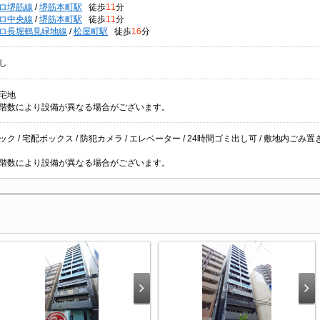
ロ堺筋線
/
堺筋本町駅
徒歩
11
分
ロ中央線
/
堺筋本町駅
徒歩
11
分
ロ長堀鶴見緑地線
/
松屋町駅
徒歩
16
分
し
宅地
階数により設備が異なる場合がございます。
ク / 宅配ボックス / 防犯カメラ / エレベーター / 24時間ゴミ出し可 / 敷地内ごみ置き場 /
階数により設備が異なる場合がございます。