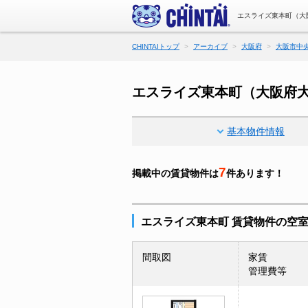
エスライズ東本町（大
CHINTAIトップ
アーカイブ
大阪府
大阪市中
エスライズ東本町（大阪府
基本物件情報
7
掲載中の賃貸物件は
件あります！
エスライズ東本町 賃貸物件の空
間取図
家賃
管理費等