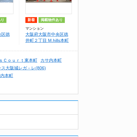
あり
新着
掲載物件あり
マンション
央区徳
大阪府大阪市中央区徳
井町２丁目 M.hills本町
東
s
)Ｋ’ｓＣｏｕｒｔ東本町
カサ内本町
ス大阪城レガ－レ(806)
ム内本町