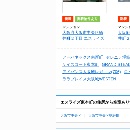
新着
掲載物件あり
新着
マンション
マンシ
大阪府大阪市中央区徳
大阪府
井町２丁目 エスライズ
井町２
東本町
筋本町
アーバネックス南新町
セレニテ堺
ケイズコート東本町
GRAND ST
アドバンス大阪城レガ－レ(706)
ロ
ララプレイス大阪城WESTEN
エスライズ東本町の住所から空室あり
大阪市中央区
大阪市中央区徳井町