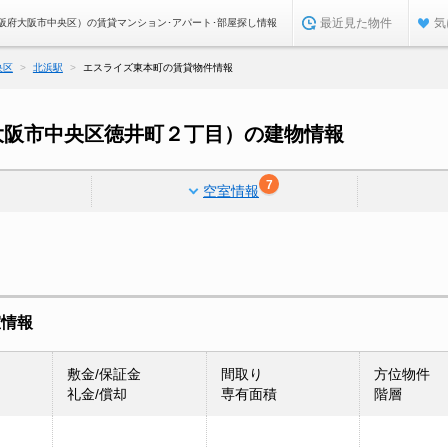
最近見た物件
気
阪府大阪市中央区）の賃貸マンション･アパート･部屋探し情報
央区
北浜駅
エスライズ東本町の賃貸物件情報
大阪市中央区徳井町２丁目）の建物情報
7
空室情報
室情報
敷金/保証金
間取り
方位物件
礼金/償却
専有面積
階層