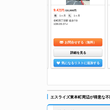
9.4
着
万円
/10,000円
.4
敷
1ヶ月
礼
1ヶ月
万円
/6,000円
谷町四丁目駅 徒歩7分
--
礼
7.4万
1DK/26.07㎡
町四丁目駅 徒歩7分
/26.56㎡
お問合せする（無料）
お問合せする（無料）
詳細を見る
詳細を見る
気になるリストに追加する
気になるリストに追加する
エスライズ東本町周辺が得意な不