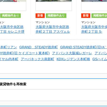
掲載物件あり
新着
掲載物件あり
新着
掲載物件
ョン
マンション
マンション
大阪市中央区徳
大阪府大阪市中央区徳
大阪府大阪市中
丁目 セレニテ堺
井町２丁目 アスヴェル
井町２丁目 S-
リアン
東本町
RESIDENCE
Hommachi Mark
筋本町リアン
GRAND STEADY徳井町
GRAND STEADY徳井町(旧
EADY徳井町(旧 ケイズコート東本町)
アドバンス大阪城レガーレ
アドバン
イヤル内本町
アーバネックス南新町
KDXレジデンス本町橋
GSハイ
賃貸物件を再検索