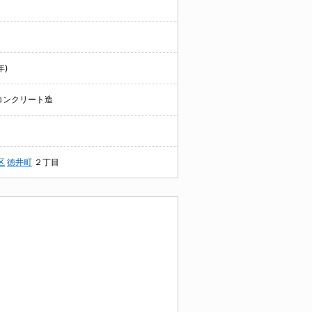
年)
コンクリート造
区
徳井町
２丁目