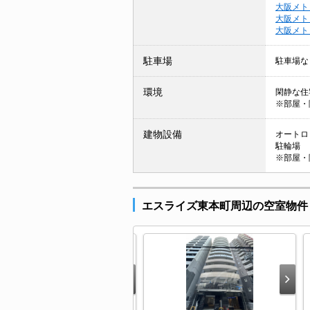
大阪メト
大阪メト
大阪メト
駐車場
駐車場な
環境
閑静な住
※部屋・
建物設備
オートロッ
駐輪場
※部屋・
エスライズ東本町周辺の空室物件