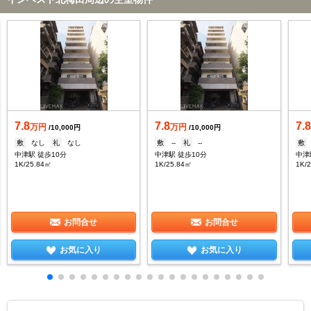
7.8
7.8
7.
万円
万円
/10,000円
/10,000円
敷
なし
礼
なし
敷
--
礼
--
敷
中津駅 徒歩10分
中津駅 徒歩10分
中津
1K/25.84㎡
1K/25.84㎡
1K/
お問合せ
お問合せ
お気に入り
お気に入り