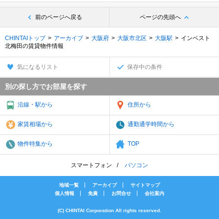
前のページへ戻る
ページの先頭へ
CHINTAIトップ
アーカイブ
大阪府
大阪市北区
大阪駅
インベスト
北梅田の賃貸物件情報
気になるリスト
保存中の条件
別の探し方でお部屋を探す
沿線・駅から
住所から
家賃相場から
通勤通学時間から
物件特集から
TOP
スマートフォン
パソコン
地域一覧
アーカイブ
サイトマップ
個人情報
免責
お問合せ
会社案内
(C) CHINTAI Corporation All rights reserved.