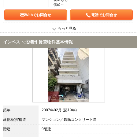
償却 --
Webでお問合せ
電話でお問合せ
もっと見る
インベスト北梅田 賃貸物件基本情報
築年
2007年02月 (築19年)
建物種別/構造
マンション／鉄筋コンクリート造
階建
9階建