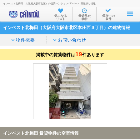
インベスト北梅田（大阪府大阪市北区）の賃貸マンション･アパート･部屋探し情報
お部屋を探す
気になる
最近見た
保存中の
リスト
物件
条件
沿線・駅から
インベスト北梅田（大阪府大阪市北区本庄西３丁目）の建物情報
住所から
物件概要
お問い合わせ
家賃相場から
19
掲載中の賃貸物件は
通勤通学時間から
件あります
物件特集から
不動産会社から
TOP
インベスト北梅田 賃貸物件の空室情報