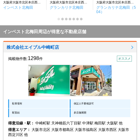
大阪府大阪市北区本庄西３丁目
大阪府大阪市北区本庄西３丁目
大阪府大阪市北区本庄西３丁目
インベスト北梅田
グランカリテ北梅田
グランカリテ北梅田（5
04）
インベスト北梅田周辺が得意な不動産店舗
株式会社エイブル中崎町店
1298
掲載物件数:
件
オススメ
駐車場有
保証人不要相談可
駅直結
多店舗展開
得意沿線・駅：
中崎町駅 天神橋筋六丁目駅 中津駅 梅田駅 大阪駅 他
得意エリア：
大阪市北区 大阪市都島区 大阪市福島区 大阪市西区 大阪市
西淀川区 他