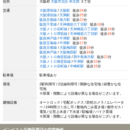
住所
大阪府
大阪市北区
本庄西
３丁目
交通
大阪環状線
/
大阪駅
徒歩
24
分
大阪環状線
/
天満駅
徒歩
25
分
阪急京都線
/
南方駅
徒歩
22
分
阪急千里線
/
天神橋筋六丁目駅
徒歩
16
分
大阪メトロ谷町線
/
天神橋筋六丁目駅
徒歩
16
分
大阪メトロ堺筋線
/
天神橋筋六丁目駅
徒歩
16
分
阪急神戸線
/
中津駅
徒歩
18
分
阪急宝塚線
/
中津駅
徒歩
17
分
阪急京都線
/
大阪梅田駅
徒歩
18
分
阪急神戸線
/
大阪梅田駅
徒歩
16
分
大阪メトロ御堂筋線
/
西中島南方駅
徒歩
22
分
大阪メトロ御堂筋線
/
中津駅
徒歩
15
分
大阪メトロ谷町線
/
中崎町駅
徒歩
16
分
駐車場
駐車場あり
環境
2駅利用可 / 2沿線利用可 / 閑静な住宅地 / 緑豊かな住
宅地
※部屋・階数により設備が異なる場合がございます。
建物設備
オートロック / 宅配ボックス / 防犯カメラ / エレベータ
ー / 24時間ゴミ出し可 / 敷地内ごみ置き場 / 都市ガス /
電気 / 公営上水道 / 下水道 / 駐輪場 / バイク置場
※部屋・階数により設備が異なる場合がございます。
インベスト北梅田周辺の空室物件