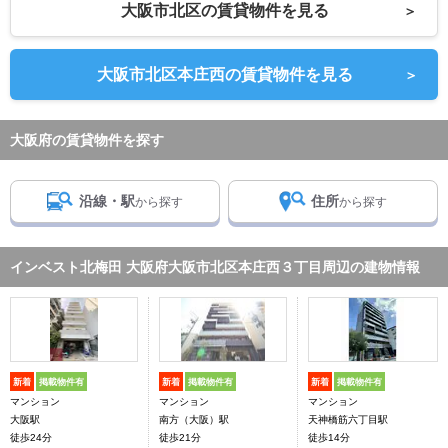
大阪市北区の賃貸物件を見る
＞
大阪市北区本庄西の賃貸物件を見る
＞
大阪府の賃貸物件を探す
沿線・駅
住所
から探す
から探す
インベスト北梅田 大阪府大阪市北区本庄西３丁目周辺の建物情報
新着
掲載物件有
新着
掲載物件有
新着
掲載物件有
マンション
マンション
マンション
大阪駅
南方（大阪）駅
天神橋筋六丁目駅
徒歩24分
徒歩21分
徒歩14分