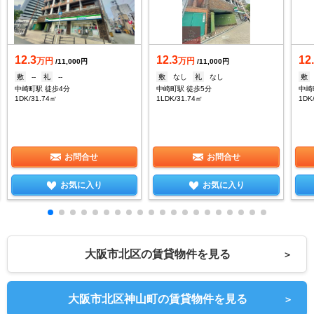
12.3
12.3
12
万円
万円
/11,000円
/11,000円
敷
--
礼
--
敷
なし
礼
なし
敷
中崎町駅 徒歩4分
中崎町駅 徒歩5分
中崎
1DK/31.74㎡
1LDK/31.74㎡
1DK
お問合せ
お問合せ
お気に入り
お気に入り
大阪市北区の賃貸物件を見る
＞
大阪市北区神山町の賃貸物件を見る
＞