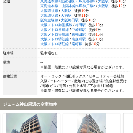
交通
東海道本線<琵琶湖線・JR京都線>
/
大阪駅
徒歩
10
分
東海道本線・山陽本線<JR神戸線>
/
大阪駅
徒歩
12
分
大阪環状線
/
大阪駅
徒歩
10
分
大阪環状線
/
天満駅
徒歩
11
分
阪急宝塚線
/
大阪梅田駅
徒歩
10
分
大阪メトロ御堂筋線
/
梅田駅
徒歩
13
分
大阪メトロ谷町線
/
中崎町駅
徒歩
7
分
大阪メトロ谷町線
/
東梅田駅
徒歩
15
分
大阪メトロ堺筋線
/
南森町駅
徒歩
10
分
大阪メトロ堺筋線
/
扇町駅
徒歩
10
分
駐車場
駐車場なし
環境
--
※部屋・階数により設備が異なる場合がございます。
建物設備
オートロック / 宅配ボックス / セキュリティー会社加
入済 / エレベーター / 敷地内ごみ置き場 / 集合郵便受け
/ 都市ガス / 電気 / 公営上水道 / 下水道 / 駐輪場
※部屋・階数により設備が異なる場合がございます。
ジュ－ム神山周辺の空室物件