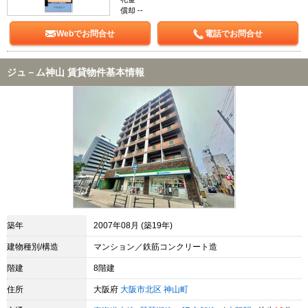
償却 --
Webでお問合せ
電話でお問合せ
ジュ－ム神山 賃貸物件基本情報
築年
2007年08月 (築19年)
建物種別/構造
マンション／鉄筋コンクリート造
階建
8階建
住所
大阪府
大阪市北区
神山町