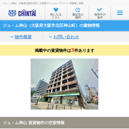
ジュ－ム神山（大阪府大阪市北区）の賃貸マンション･アパート･部屋探し情報
お部屋を探す
気になる
最近見た
保存中の
リスト
物件
条件
沿線・駅から
ジュ－ム神山（大阪府大阪市北区神山町）の建物情報
住所から
物件概要
お問い合わせ
家賃相場から
3
掲載中の賃貸物件は
通勤通学時間から
件あります
物件特集から
不動産会社から
TOP
ジュ－ム神山 賃貸物件の空室情報