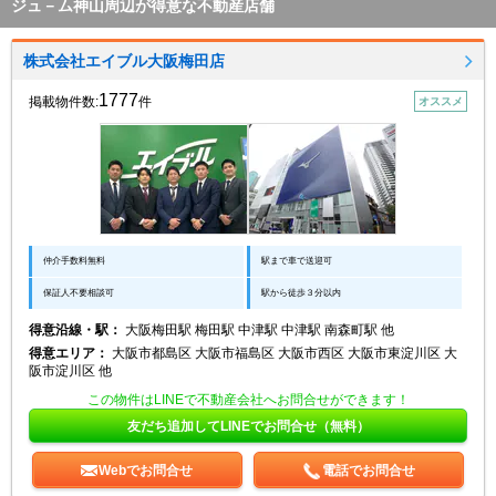
ジュ－ム神山周辺が得意な不動産店舗
株式会社エイブル大阪梅田店
1777
掲載物件数:
件
オススメ
仲介手数料無料
駅まで車で送迎可
保証人不要相談可
駅から徒歩３分以内
得意沿線・駅：
大阪梅田駅 梅田駅 中津駅 中津駅 南森町駅 他
得意エリア：
大阪市都島区 大阪市福島区 大阪市西区 大阪市東淀川区 大
阪市淀川区 他
この物件はLINEで不動産会社へお問合せができます！
友だち追加してLINEでお問合せ（無料）
Webでお問合せ
電話でお問合せ