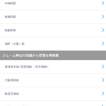
中崎町駅
東梅田駅
南森町駅
扇町（大阪）駅
ジュ－ム神山の沿線から空室を再検索
東海道本線<琵琶湖線・JR京都線>
大阪環状線
阪急宝塚線