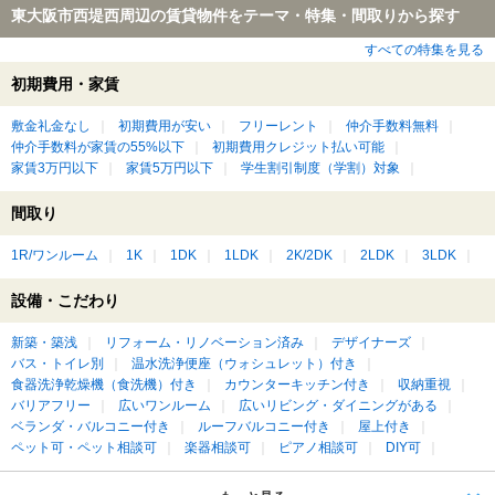
東大阪市西堤西周辺の賃貸物件をテーマ・特集・間取りから探す
すべての特集を見る
初期費用・家賃
敷金礼金なし
初期費用が安い
フリーレント
仲介手数料無料
仲介手数料が家賃の55%以下
初期費用クレジット払い可能
家賃3万円以下
家賃5万円以下
学生割引制度（学割）対象
間取り
1R/ワンルーム
1K
1DK
1LDK
2K/2DK
2LDK
3LDK
設備・こだわり
新築・築浅
リフォーム・リノベーション済み
デザイナーズ
バス・トイレ別
温水洗浄便座（ウォシュレット）付き
食器洗浄乾燥機（食洗機）付き
カウンターキッチン付き
収納重視
バリアフリー
広いワンルーム
広いリビング・ダイニングがある
ベランダ・バルコニー付き
ルーフバルコニー付き
屋上付き
ペット可・ペット相談可
楽器相談可
ピアノ相談可
DIY可