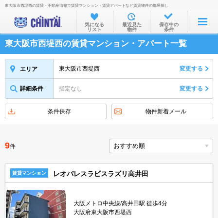
東大阪市西堤西の賃貸・不動産情報で賃貸マンション・賃貸アパートなど賃貸物件の部屋探し
お部屋を探す
気になる
最近見た
保存中の
リスト
物件
条件
沿線・駅から
東大阪市西堤西の賃貸マンション・アパート一覧
住所から
家賃相場から
東大阪市西堤西
変更する
エリア
通勤通学時間から
詳細条件
指定なし
変更する
物件特集から
条件保存
物件新着メール
不動産会社から
TOP
9
件
レオパレスラピスラズリ高井田
賃貸マンション
大阪メトロ中央線/高井田駅 徒歩4分
大阪府東大阪市西堤西