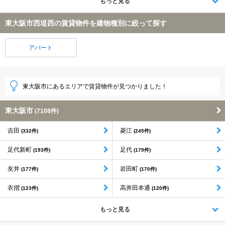
もっと見る
東大阪市西堤西の賃貸物件を建物種別に絞って探す
アパート
東大阪市にあるエリアで賃貸物件が見つかりました！
東大阪市
(7108件)
吉田
菱江
(332件)
(245件)
足代新町
足代
(193件)
(179件)
友井
岩田町
(177件)
(170件)
衣摺
高井田本通
(123件)
(120件)
もっと見る