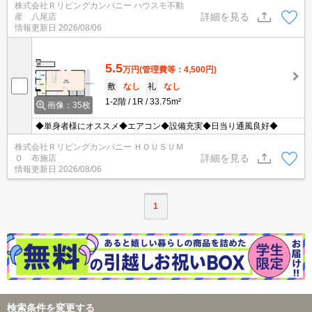
株式会社Ｒリビングカンパニー ハウスモ不動
どが揃っているので、快適に過ごしやすいお部屋になります。通信
詳細を見る
産 八尾店
速度が速く時間も節約できる光回線を導入しました。閑静な住宅地
情報更新日
2026/08/06
にある物件です。オシャレなワンルームでの一人暮らしはとても快
適です。
5.5
万円
(管理費等：4,500円)
敷
なし
礼
なし
1-2階
1R
33.75m²
画像：35枚
◆単身者様にオススメ◆エアコン◆設備充実◆日当り通風良好◆
株式会社Ｒリビングカンパニー ＨＯＵＳＵＭ
詳細を見る
Ｏ 布施店
情報更新日
2026/08/06
1
検索条件を変更する