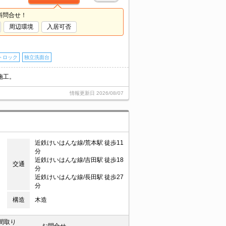
料問合せ！
周辺環境
入居可否
トロック
独立洗面台
施工。
情報更新日
2026/08/07
近鉄けいはんな線/荒本駅 徒歩11
分
近鉄けいはんな線/吉田駅 徒歩18
交通
分
近鉄けいはんな線/長田駅 徒歩27
分
構造
木造
間取り