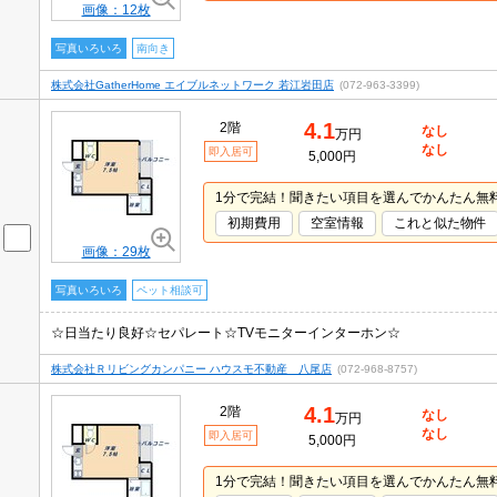
画像：12枚
写真いろいろ
南向き
株式会社GatherHome エイブルネットワーク 若江岩田店
(072-963-3399)
4.1
2階
なし
万円
なし
即入居可
5,000円
1分で完結！聞きたい項目を選んでかんたん無
初期費用
空室情報
これと似た物件
画像：29枚
写真いろいろ
ペット相談可
☆日当たり良好☆セパレート☆TVモニターインターホン☆
株式会社Ｒリビングカンパニー ハウスモ不動産 八尾店
(072-968-8757)
4.1
2階
なし
万円
なし
即入居可
5,000円
1分で完結！聞きたい項目を選んでかんたん無