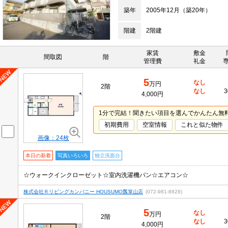
築年
2005年12月（築20年）
階建
2階建
家賃
敷金
間取図
階
管理費
礼金
5
なし
万円
2階
なし
3
4,000円
1分で完結！聞きたい項目を選んでかんたん無
初期費用
空室情報
これと似た物件
画像：24枚
本日の新着
写真いろいろ
独立洗面台
☆ウォークインクローゼット☆室内洗濯機パン☆エアコン☆
株式会社Ｒリビングカンパニー HOUSUMO瓢箪山店
(072-981-8828)
5
なし
万円
2階
なし
3
4,000円