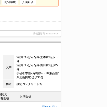
周辺環境
入居可否
情報更新日
2026/08/06
近鉄けいはんな線/荒本駅 徒歩19
分
近鉄けいはんな線/吉田駅 徒歩22
交通
分
学研都市線<片町線>・JR東西線/
鴻池新田駅 徒歩30分
構造
鉄筋コンクリート造
間取り
お問合せ
専有面積