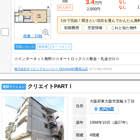
3.4
3階
なし
万円
なし
1
即入居可
2,000円
1分で完結！聞きたい項目を選んでかんたん無
初期費用
空室情報
これと似た物件
画像：33枚
写真いろいろ
角部屋
オートロック
☆インターネット無料☆☆オートロック☆☆敷金・礼金ゼロ☆
株式会社Ｒリビングカンパニー HOUSUMO瓢箪山店
(072-981-8828)
クリエイトPARTⅠ
賃貸マンション
大阪府東大阪市箕輪３丁目
住所
周辺地図
築年
1998年10月（築27年）
階建
4階建