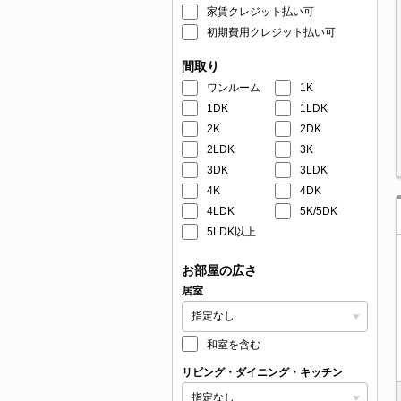
家賃クレジット払い可
初期費用クレジット払い可
間取り
ワンルーム
1K
1DK
1LDK
2K
2DK
2LDK
3K
3DK
3LDK
4K
4DK
4LDK
5K/5DK
5LDK以上
お部屋の広さ
居室
和室を含む
リビング・ダイニング・キッチン