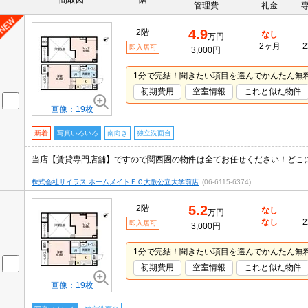
間取図
階
管理費
礼金
4.9
2階
なし
万円
2ヶ月
2
即入居可
3,000円
1分で完結！聞きたい項目を選んでかんたん無
初期費用
空室情報
これと似た物件
画像：19枚
新着
写真いろいろ
南向き
独立洗面台
株式会社サイラス ホームメイトＦＣ大阪公立大学前店
(06-6115-6374)
5.2
2階
なし
万円
なし
2
即入居可
3,000円
1分で完結！聞きたい項目を選んでかんたん無
初期費用
空室情報
これと似た物件
画像：19枚