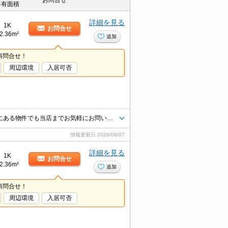
お問合せ
専有面積
詳細を見る
1K
お問合せ
2.36m²
追加
料問合せ！
周辺環境
入居可否
当店【賃貸専門店舗】ですので関西圏の物件は全てお任せください！どこにある物件でも当店までお気軽にお問い合わせくださいませ♪初期費用がご心配な方はクレジット決済が可能ですので安心してお部屋探し頂けます。
情報更新日
2026/08/07
詳細を見る
1K
お問合せ
2.36m²
追加
料問合せ！
周辺環境
入居可否