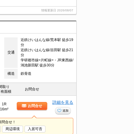
情報更新日
2026/08/07
近鉄けいはんな線/荒本駅 徒歩19
分
近鉄けいはんな線/吉田駅 徒歩21
交通
分
学研都市線<片町線>・JR東西線/
鴻池新田駅 徒歩30分
構造
鉄骨造
間取り
お問合せ
専有面積
詳細を見る
1R
お問合せ
16m²
追加
料問合せ！
周辺環境
入居可否