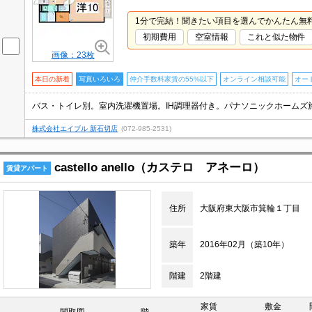
1分で完結！聞きたい項目を選んでかんたん無
初期費用
空室情報
これと似た物件
画像：23枚
本日の新着
写真いろいろ
仲介手数料家賃の55%以下
オンライン相談可能
オー
バス・トイレ別。室内洗濯機置場。IH調理器付き。パナソニックホームズ
株式会社エイブル 新石切店
(072-985-2531)
castello anello（カステロ アネーロ）
賃貸アパート
住所
大阪府東大阪市箕輪１丁目
築年
2016年02月（築10年）
階建
2階建
家賃
敷金