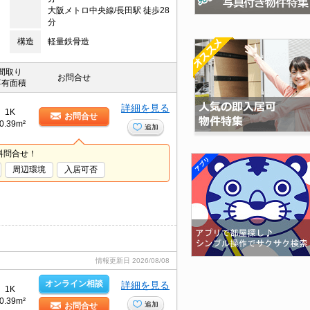
大阪メトロ中央線/長田駅 徒歩28
分
構造
軽量鉄骨造
間取り
お問合せ
専有面積
詳細を見る
1K
お問合せ
0.39m²
追加
料問合せ！
周辺環境
入居可否
情報更新日
2026/08/08
オンライン相談
詳細を見る
1K
0.39m²
追加
お問合せ