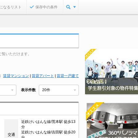
になるリスト
保存中の条件
ご覧いただけます。
賃貸マンション
|
賃貸アパート
|
賃貸一戸建て
表示件数
近鉄けいはんな線/荒本駅 徒歩13
分
近鉄けいはんな線/吉田駅 徒歩20
交通
分