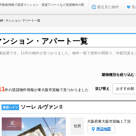
不動産情報で賃貸マンション・賃貸アパートなど賃貸物件の部
最近見た物件
気
件･マンション･アパート一覧
マンション・アパート一覧
索結果です。11件の物件が見つかりました。物件一覧で賃料や間取り、外観写真を
建物種別を絞り込む
11
並び替え
件の賃貸物件情報が東大阪市箕輪で見つかりました
ソーレ ルヴァンⅡ
賃貸ハイツ
大阪府東大阪市箕輪１丁目
住所
周辺地図