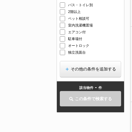
バス・トイレ別
2階以上
ペット相談可
室内洗濯機置場
エアコン付
駐車場付
オートロック
独立洗面台
その他の条件を追加する
-
該当物件
件
この条件で検索する