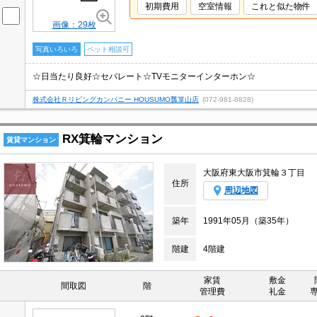
初期費用
空室情報
これと似た物件
画像：29枚
写真いろいろ
ペット相談可
☆日当たり良好☆セパレート☆TVモニターインターホン☆
株式会社Ｒリビングカンパニー HOUSUMO瓢箪山店
(072-981-8828)
RX箕輪マンション
賃貸マンション
大阪府東大阪市箕輪３丁目
住所
周辺地図
築年
1991年05月（築35年）
階建
4階建
家賃
敷金
間取図
階
管理費
礼金