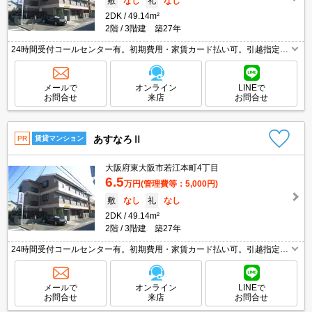
敷
なし
礼
なし
2DK
49.14m²
2階
3階建 築27年
24時間受付コールセンター有。初期費用・家賃カード払い可。引越指定業
者あり。洗面化粧台付き。クローゼット付。室内洗濯機置場。画像の家具
家電はCGであり付いていません。
メールで
オンライン
LINEで
お問合せ
来店
お問合せ
あすなろⅡ
PR
賃貸マンション
大阪府東大阪市若江本町4丁目
6.5
万円
(管理費等：5,000円)
敷
なし
礼
なし
2DK
49.14m²
2階
3階建 築27年
24時間受付コールセンター有。初期費用・家賃カード払い可。引越指定業
者あり。洗面化粧台付き。クローゼット付。室内洗濯機置場。画像の家具
家電はCGであり付いていません。
メールで
オンライン
LINEで
お問合せ
来店
お問合せ