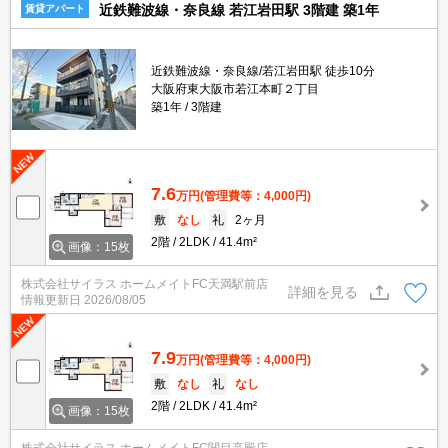
近鉄難波線・奈良線 若江岩田駅 3階建 築1年
賃貸アパート
近鉄難波線・奈良線/若江岩田駅 徒歩10分
大阪府東大阪市若江本町２丁目
築1年
3階建
7.6
万円
(管理費等：4,000円)
敷
なし
礼
2ヶ月
2階
2LDK
41.4m²
画像：15枚
株式会社サイラス ホームメイトFC天満駅前店
詳細を見る
情報更新日
2026/08/05
7.9
万円
(管理費等：4,000円)
敷
なし
礼
なし
2階
2LDK
41.4m²
画像：15枚