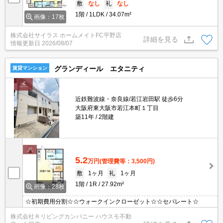
敷
なし
礼
なし
1階
1LDK
34.07m²
画像：17枚
株式会社サイラス ホームメイトFC平野店
詳細を見る
情報更新日
2026/08/07
グランディール エタニティ
賃貸マンション
近鉄難波線・奈良線/若江岩田駅 徒歩6分
大阪府東大阪市若江本町１丁目
築11年
2階建
5.2
万円
(管理費等：3,500円)
敷
1ヶ月
礼
1ヶ月
1階
1R
27.92m²
画像：28枚
☆初期費用分割☆☆ウォークインクローゼット☆☆セパレート☆
株式会社Ｒリビングカンパニー ハウスモ不動