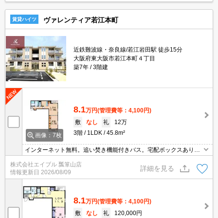
ヴァレンティア若江本町
賃貸ハイツ
近鉄難波線・奈良線/若江岩田駅 徒歩15分
大阪府東大阪市若江本町４丁目
築7年
3階建
8.1
万円
(管理費等：4,100円)
敷
なし
礼
12万
3階
1LDK
45.8m²
画像：7枚
インターネット無料。追い焚き機能付きバス。宅配ボックスあり。
エアコン付き。システムキッチン。最上階角部屋です。南向き。オ
株式会社エイブル 瓢箪山店
ートロック付き。シャワー付独立洗面台。
詳細を見る
情報更新日
2026/08/09
8.1
万円
(管理費等：4,100円)
敷
なし
礼
120,000円