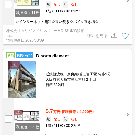
敷
なし
礼
なし
1階
1LDK
32.89m²
画像：11枚
☆インターネット無料☆追い焚き☆バイク置き場☆
株式会社Ｒリビングカンパニー HOUSUMO瓢箪
詳細を見る
山店
情報更新日
2026/08/09
D porta diamant
新築
賃貸ハイツ
近鉄難波線・奈良線/若江岩田駅 徒歩9分
大阪府東大阪市若江本町２丁目
新築
3階建
5.7
万円
(管理費等：4,000円)
敷
なし
礼
なし
1階
1LDK
30.22m²
画像：29枚