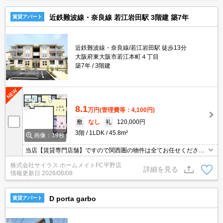
近鉄難波線・奈良線 若江岩田駅 3階建 築7年
賃貸アパート
近鉄難波線・奈良線/若江岩田駅 徒歩13分
大阪府東大阪市若江本町４丁目
築7年
3階建
8.1
万円
(管理費等：4,100円)
敷
なし
礼
120,000円
3階
1LDK
45.8m²
画像：19枚
当店【賃貸専門店舗】ですので関西圏の物件は全てお任せくださ
い！どこにある物件でも当店までお気軽にお問い合わせくださいま
株式会社サイラス ホームメイトFC平野店
せ♪初期費用がご心配な方はクレジット決済が可能ですので安心して
詳細を見る
情報更新日
2026/08/08
お部屋探し頂けます。
D porta garbo
賃貸アパート