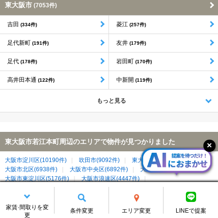
東大阪市
(7053件)
吉田
菱江
(334件)
(257件)
足代新町
友井
(191件)
(179件)
足代
岩田町
(178件)
(170件)
高井田本通
中新開
(122件)
(119件)
もっと見る
東大阪市若江本町周辺のエリアで物件が見つかりました
大阪市淀川区(10190件)
吹田市(9092件)
東大阪市(7112件)
大阪市北区(6938件)
大阪市中央区(6892件)
大阪市西区(6631件)
大阪市東淀川区(5176件)
大阪市浪速区(4447件)
大阪市東成区(3150件)
大阪市住吉区(2737件)
大阪市平野区(2557件)
大阪市都島区(2372件)
大阪市東住吉区(2336件)
大阪市城東区(2006件)
寝屋川市(1993件)
家賃·間取りを変
条件変更
エリア変更
LINEで提案
更
大阪市生野区(1985件)
大阪市天王寺区(1966件)