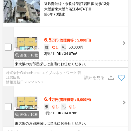
近鉄難波線・奈良線/若江岩田駅 徒歩13分
大阪府東大阪市若江本町4丁目
築6年
3階建
6.5
万円
(管理費等：5,000円)
敷
なし
礼
50,000円
3階
1LDK
34.07m²
画像：16枚
東大阪のお部屋探しは当店にお任せください。
株式会社GatherHome エイブルネットワーク 若
詳細を見る
江岩田店
情報更新日
2026/07/28
6.4
万円
(管理費等：5,000円)
敷
なし
礼
なし
1階
1LDK
34.07m²
画像：16枚
東大阪のお部屋探しは当店にお任せください。