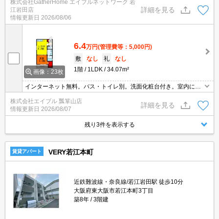
株式会社GatherHome エイブルネットワーク 若
詳細を見る
江岩田店
情報更新日
2026/08/06
6.4
万円
(管理費等：5,000円)
敷
なし
礼
なし
1階
1LDK
34.07m²
画像：23枚
インターネット無料。バス・トイレ別。洗面化粧台付き。室内に洗
濯機置場あり。温水洗浄便座付き。システムキッチン。TVインター
株式会社エイブル 瓢箪山店
ホン付き。ウォークインクローゼット付き。エアコン付き。浴室乾
詳細を見る
情報更新日
2026/08/07
燥機付。追焚給湯。
残り3件を表示する
VERY若江本町
賃貸アパート
近鉄難波線・奈良線/若江岩田駅 徒歩10分
大阪府東大阪市若江本町3丁目
築8年
3階建