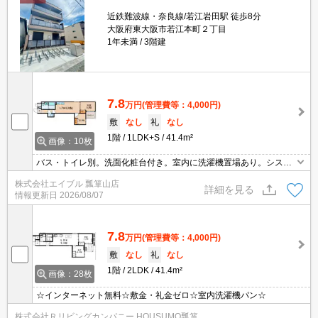
近鉄難波線・奈良線/若江岩田駅 徒歩8分
大阪府東大阪市若江本町２丁目
1年未満
3階建
7.8
万円
(管理費等：4,000円)
敷
なし
礼
なし
1階
1LDK+S
41.4m²
画像：10枚
バス・トイレ別。洗面化粧台付き。室内に洗濯機置場あり。システ
ムキッチン。TVインターホン付き。クローゼット付。エアコン付
株式会社エイブル 瓢箪山店
き。浴室乾燥機付。
詳細を見る
情報更新日
2026/08/07
7.8
万円
(管理費等：4,000円)
敷
なし
礼
なし
1階
2LDK
41.4m²
画像：28枚
☆インターネット無料☆敷金・礼金ゼロ☆室内洗濯機パン☆
株式会社Ｒリビングカンパニー HOUSUMO瓢箪