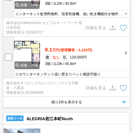
3階
1LDK
45.8m²
画像：16枚
インターネット使用料無料、浴室乾燥機、追い炊き機能付き物件！
是非お問い合わせください！
株式会社GatherHome エイブルネットワーク 若
詳細を見る
江岩田店
情報更新日
2026/07/27
8.1
万円
(管理費等：4,100円)
敷
なし
礼
120,000円
3階
1LDK
45.8m²
画像：25枚
☆カウンターキッチン☆追い焚き☆ペット相談可能☆
株式会社Ｒリビングカンパニー ハウスモ不動
詳細を見る
産 八尾店
情報更新日
2026/08/09
残り2件を表示する
ALEGRIA若江本町North
賃貸コーポ