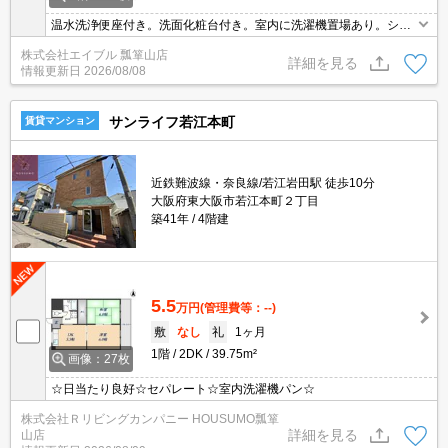
温水洗浄便座付き。洗面化粧台付き。室内に洗濯機置場あり。シス
テムキッチン。
株式会社エイブル 瓢箪山店
詳細を見る
情報更新日
2026/08/08
サンライフ若江本町
賃貸マンション
近鉄難波線・奈良線/若江岩田駅 徒歩10分
大阪府東大阪市若江本町２丁目
築41年
4階建
5.5
万円
(管理費等：--)
敷
なし
礼
1ヶ月
1階
2DK
39.75m²
画像：27枚
☆日当たり良好☆セパレート☆室内洗濯機パン☆
株式会社Ｒリビングカンパニー HOUSUMO瓢箪
詳細を見る
山店