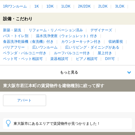
1R/ワンルーム
1K
1DK
1LDK
2K/2DK
2LDK
3LDK
設備・こだわり
新築・築浅
リフォーム・リノベーション済み
デザイナーズ
バス・トイレ別
温水洗浄便座（ウォシュレット）付き
食器洗浄乾燥機（食洗機）付き
カウンターキッチン付き
収納重視
バリアフリー
広いワンルーム
広いリビング・ダイニングがある
ベランダ・バルコニー付き
ルーフバルコニー付き
屋上付き
ペット可・ペット相談可
楽器相談可
ピアノ相談可
DIY可
もっと見る
東大阪市若江本町の賃貸物件を建物種別に絞って探す
アパート
東大阪市にあるエリアで賃貸物件が見つかりました！