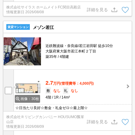
株式会社サイラス ホームメイトFC関目高殿店
詳細を見る
情報更新日
2026/08/08
メゾン若江
賃貸マンション
近鉄難波線・奈良線/若江岩田駅 徒歩10分
大阪府東大阪市若江本町２丁目
築35年
4階建
2.7
万円
(管理費等：4,000円)
敷
なし
礼
なし
4階
1R
14m²
画像：30枚
☆日当たり良好☆敷金・礼金ゼロ☆最上階☆
株式会社Ｒリビングカンパニー HOUSUMO瓢箪
詳細を見る
山店
情報更新日
2026/08/09