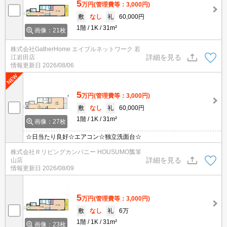
5
万円
(管理費等：3,000円)
敷
なし
礼
60,000円
1階
1K
31m²
画像：21枚
株式会社GatherHome エイブルネットワーク 若
詳細を見る
江岩田店
情報更新日
2026/08/06
5
万円
(管理費等：3,000円)
敷
なし
礼
60,000円
1階
1K
31m²
画像：27枚
☆日当たり良好☆エアコン☆独立洗面台☆
株式会社Ｒリビングカンパニー HOUSUMO瓢箪
詳細を見る
山店
情報更新日
2026/08/09
5
万円
(管理費等：3,000円)
敷
なし
礼
6万
1階
1K
31m²
画像：23枚