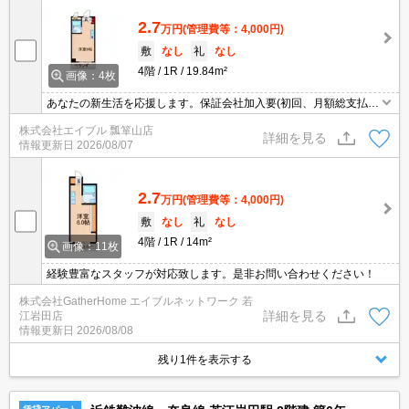
2.7
万円
(管理費等：4,000円)
敷
なし
礼
なし
4階
1R
19.84m²
画像：4枚
あなたの新生活を応援します。保証会社加入要(初回、月額総支払額
の50%、更新料12,000円/年)。初めての一人暮らしはこのお部屋か
株式会社エイブル 瓢箪山店
ら。見逃せませんね。
詳細を見る
情報更新日
2026/08/07
2.7
万円
(管理費等：4,000円)
敷
なし
礼
なし
4階
1R
14m²
画像：11枚
経験豊富なスタッフが対応致します。是非お問い合わせください！
株式会社GatherHome エイブルネットワーク 若
詳細を見る
江岩田店
情報更新日
2026/08/08
残り1件を表示する