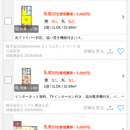
5.8
万円
(管理費等：5,000円)
敷
なし
礼
なし
1階
1LDK
32.89m²
画像：17枚
光ファイバー対応。追い焚き機能付きバス。
株式会社GatherHome エイブルネットワーク 若
詳細を見る
江岩田店
情報更新日
2026/08/06
5.8
万円
(管理費等：5,000円)
敷
なし
礼
なし
1階
1LDK
32.89m²
画像：14枚
インターネット無料。TVインターホン付き。温水暖房機付き。バ
ス・トイレ別。洗面化粧台付き。
株式会社エイブル 瓢箪山店
詳細を見る
情報更新日
2026/08/09
5.8
万円
(管理費等：5,000円)