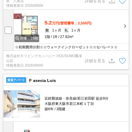
詳細を見る
産 八尾店
情報更新日
2026/08/09
5.2
万円
(管理費等：3,500円)
敷
1ヶ月
礼
1ヶ月
1階
1R
27.92m²
画像：28枚
☆初期費用分割☆☆ウォークインクローゼット☆☆セパレート☆
株式会社Ｒリビングカンパニー HOUSUMO瓢箪
詳細を見る
山店
情報更新日
2026/08/09
F asecia Luis
賃貸アパート
近鉄難波線・奈良線/若江岩田駅 徒歩9分
大阪府東大阪市若江本町１丁目
築6年
3階建