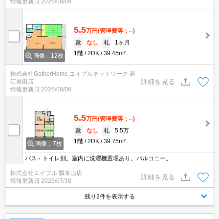
情報更新日
2026/08/09
5.5
万円
(管理費等：--)
敷
なし
礼
1ヶ月
1階
2DK
39.45m²
画像：12枚
株式会社GatherHome エイブルネットワーク 若
詳細を見る
江岩田店
情報更新日
2026/08/06
5.5
万円
(管理費等：--)
敷
なし
礼
5.5万
1階
2DK
39.75m²
画像：7枚
バス・トイレ別。室内に洗濯機置場あり。バルコニー。
株式会社エイブル 瓢箪山店
詳細を見る
情報更新日
2026/07/30
残り2件を表示する