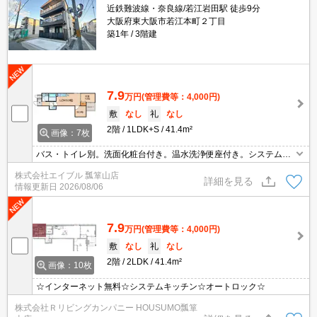
近鉄難波線・奈良線/若江岩田駅 徒歩9分
大阪府東大阪市若江本町２丁目
築1年
3階建
7.9
万円
(管理費等：4,000円)
敷
なし
礼
なし
2階
1LDK+S
41.4m²
画像：7枚
バス・トイレ別。洗面化粧台付き。温水洗浄便座付き。システムキ
ッチン。TVインターホン付き。IH調理器付き。エアコン付き。室内
株式会社エイブル 瓢箪山店
洗濯機置場。納戸3.9帖付。浴室乾燥機付。退去時清掃費55,000
詳細を見る
情報更新日
2026/08/06
円。
7.9
万円
(管理費等：4,000円)
敷
なし
礼
なし
2階
2LDK
41.4m²
画像：10枚
☆インターネット無料☆システムキッチン☆オートロック☆
株式会社Ｒリビングカンパニー HOUSUMO瓢箪