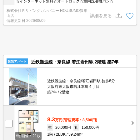
☆インターネット無料☆オートロック☆室内洗濯機パン☆
株式会社Ｒリビングカンパニー HOUSUMO瓢箪
詳細を見る
山店
情報更新日
2026/08/09
近鉄難波線・奈良線 若江岩田駅 2階建 築7年
賃貸アパート
近鉄難波線・奈良線/若江岩田駅 徒歩8分
大阪府東大阪市若江本町４丁目
築7年
2階建
8.3
万円
(管理費等：8,500円)
敷
20,000円
礼
150,000円
1階
2LDK
59.24m²
画像：21枚