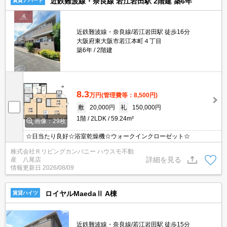
近鉄難波線・奈良線 若江岩田駅 2階建 築6年
賃貸アパート
近鉄難波線・奈良線/若江岩田駅 徒歩16分
大阪府東大阪市若江本町４丁目
築6年
2階建
8.3
万円
(管理費等：8,500円)
敷
20,000円
礼
150,000円
1階
2LDK
59.24m²
画像：29枚
☆日当たり良好☆浴室乾燥機☆ウォークインクローゼット☆
株式会社Ｒリビングカンパニー ハウスモ不動
詳細を見る
産 八尾店
情報更新日
2026/08/09
ロイヤルMaedaⅡ A棟
賃貸ハイツ
近鉄難波線・奈良線/若江岩田駅 徒歩15分