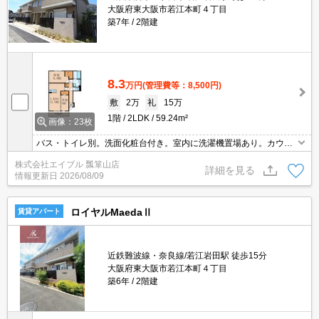
大阪府東大阪市若江本町４丁目
築7年
2階建
8.3
万円
(管理費等：8,500円)
敷
2万
礼
15万
1階
2LDK
59.24m²
画像：23枚
バス・トイレ別。洗面化粧台付き。室内に洗濯機置場あり。カウン
ターキッチン。TVインターホン付き。ウォークインクローゼット付
株式会社エイブル 瓢箪山店
き。エアコン付き。追焚給湯。
詳細を見る
情報更新日
2026/08/09
ロイヤルMaedaⅡ
賃貸アパート
近鉄難波線・奈良線/若江岩田駅 徒歩15分
大阪府東大阪市若江本町４丁目
築6年
2階建