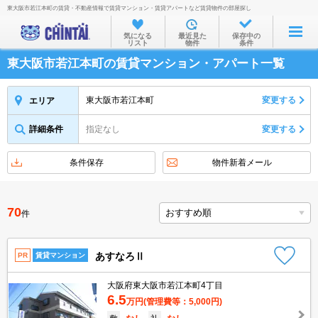
東大阪市若江本町の賃貸・不動産情報で賃貸マンション・賃貸アパートなど賃貸物件の部屋探し
お部屋を探す
気になる
最近見た
保存中の
リスト
物件
条件
沿線・駅から
東大阪市若江本町の賃貸マンション・アパート一覧
住所から
家賃相場から
東大阪市若江本町
変更する
エリア
通勤通学時間から
詳細条件
指定なし
変更する
物件特集から
条件保存
物件新着メール
不動産会社から
TOP
70
件
あすなろⅡ
PR
賃貸マンション
大阪府東大阪市若江本町4丁目
6.5
万円
(管理費等：5,000円)