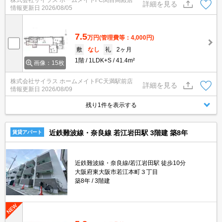
株式会社サイラス ホームメイトFC関目高殿店
詳細を見る
情報更新日
2026/08/05
7.5
万円
(管理費等：4,000円)
敷
なし
礼
2ヶ月
1階
1LDK+S
41.4m²
画像：15枚
株式会社サイラス ホームメイトFC天満駅前店
詳細を見る
情報更新日
2026/08/09
残り1件を表示する
近鉄難波線・奈良線 若江岩田駅 3階建 築8年
賃貸アパート
近鉄難波線・奈良線/若江岩田駅 徒歩10分
大阪府東大阪市若江本町３丁目
築8年
3階建