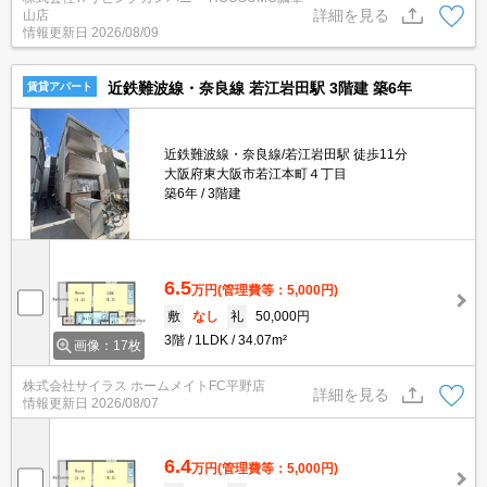
詳細を見る
山店
情報更新日
2026/08/09
近鉄難波線・奈良線 若江岩田駅 3階建 築6年
賃貸アパート
近鉄難波線・奈良線/若江岩田駅 徒歩11分
大阪府東大阪市若江本町４丁目
築6年
3階建
6.5
万円
(管理費等：5,000円)
敷
なし
礼
50,000円
3階
1LDK
34.07m²
画像：17枚
株式会社サイラス ホームメイトFC平野店
詳細を見る
情報更新日
2026/08/07
6.4
万円
(管理費等：5,000円)