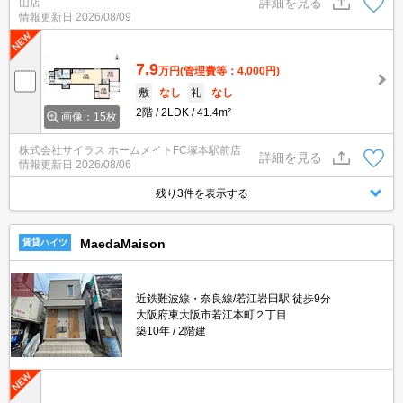
詳細を見る
山店
情報更新日
2026/08/09
7.9
万円
(管理費等：4,000円)
敷
なし
礼
なし
2階
2LDK
41.4m²
画像：15枚
株式会社サイラス ホームメイトFC塚本駅前店
詳細を見る
情報更新日
2026/08/06
残り3件を表示する
MaedaMaison
賃貸ハイツ
近鉄難波線・奈良線/若江岩田駅 徒歩9分
大阪府東大阪市若江本町２丁目
築10年
2階建