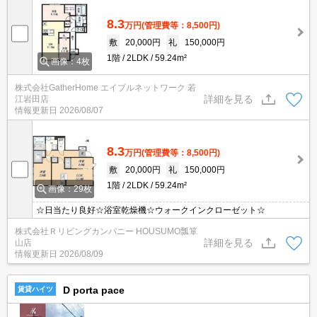
8.3
万円
(管理費等：8,500円)
敷
20,000円
礼
150,000円
1階
2LDK
59.24m²
画像：4枚
株式会社GatherHome エイブルネットワーク 若
詳細を見る
江岩田店
情報更新日
2026/08/07
8.3
万円
(管理費等：8,500円)
敷
20,000円
礼
150,000円
1階
2LDK
59.24m²
画像：29枚
☆日当たり良好☆浴室乾燥機☆ウォークインクローゼット☆
株式会社Ｒリビングカンパニー HOUSUMO瓢箪
詳細を見る
山店
情報更新日
2026/08/09
D porta pace
賃貸ハイツ