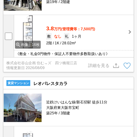
築19年
2階建
3.8
万円
(管理費等：7,500円)
敷
なし
礼
1ヶ月
2階
1K
28.02m²
画像：16枚
《敷金・礼金0円物件・保証人不要物件多数取扱いあり》
株式会社谷山企画 住む→ズ 四ツ橋堀江店
詳細を見る
情報更新日
2026/08/09
レオパレスタカラ
賃貸マンション
近鉄けいはんな線/新石切駅 徒歩11分
大阪府東大阪市宝町
築25年
3階建