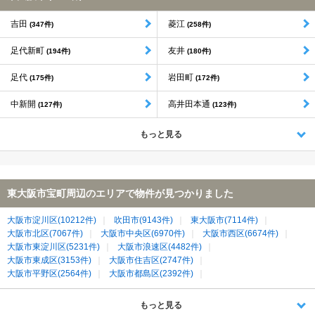
吉田
菱江
(347件)
(258件)
足代新町
友井
(194件)
(180件)
足代
岩田町
(175件)
(172件)
中新開
高井田本通
(127件)
(123件)
もっと見る
東大阪市宝町周辺のエリアで物件が見つかりました
大阪市淀川区(10212件)
吹田市(9143件)
東大阪市(7114件)
大阪市北区(7067件)
大阪市中央区(6970件)
大阪市西区(6674件)
大阪市東淀川区(5231件)
大阪市浪速区(4482件)
大阪市東成区(3153件)
大阪市住吉区(2747件)
大阪市平野区(2564件)
大阪市都島区(2392件)
大阪市東住吉区(2345件)
大阪市城東区(2012件)
大阪市生野区(2009件)
寝屋川市(1981件)
大阪市天王寺区(1978件)
もっと見る
大阪市阿倍野区(1644件)
八尾市(1368件)
大東市(1208件)