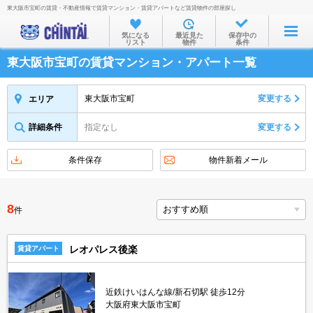
東大阪市宝町の賃貸・不動産情報で賃貸マンション・賃貸アパートなど賃貸物件の部屋探し
お部屋を探す
気になる
最近見た
保存中の
リスト
物件
条件
沿線・駅から
東大阪市宝町の賃貸マンション・アパート一覧
住所から
家賃相場から
東大阪市宝町
変更する
エリア
通勤通学時間から
詳細条件
指定なし
変更する
物件特集から
条件保存
物件新着メール
不動産会社から
TOP
8
件
レオパレス後楽
賃貸アパート
近鉄けいはんな線/新石切駅 徒歩12分
大阪府東大阪市宝町