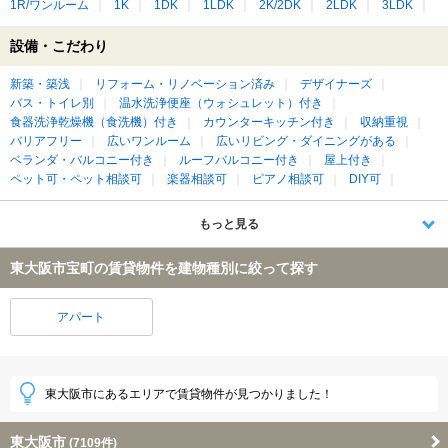
1R/ワンルーム
1K
1DK
1LDK
2K/2DK
2LDK
3LDK
設備・こだわり
新築・築浅
リフォーム・リノベーション済み
デザイナーズ
バス・トイレ別
温水洗浄便座（ウォシュレット）付き
食器洗浄乾燥機（食洗機）付き
カウンターキッチン付き
収納重視
バリアフリー
広いワンルーム
広いリビング・ダイニングがある
ベランダ・バルコニー付き
ルーフバルコニー付き
屋上付き
ペット可・ペット相談可
楽器相談可
ピアノ相談可
DIY可
もっと見る
東大阪市宝町の賃貸物件を建物種別に絞って探す
アパート
東大阪市にあるエリアで賃貸物件が見つかりました！
東大阪市
(7109件)