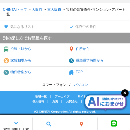
CHINTAIトップ
大阪府
東大阪市
宝町の賃貸物件･マンション･アパート
一覧
気になるリスト
保存中の条件
別の探し方でお部屋を探す
沿線・駅から
住所から
家賃相場から
通勤通学時間から
物件特集から
TOP
スマートフォン
パソコン
地域一覧
アーカイブ
サイトマップ
個人情報
免責
お問合せ
会社案内
(C) CHINTAI Corporation All rights reserved.
[PR]賃貸物件の疑問解決！教えてエイブルAGENT
[PR]賃貸生活の工夫を紹介！CHINTAI情報局
家賃·間取りを変