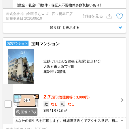
《敷金・礼金0円物件・保証人不要物件多数取扱いあり》
株式会社谷山企画 住む→ズ 四ツ橋堀江店
詳細を見る
情報更新日
2026/08/10
残り3件を表示する
宝町マンション
賃貸マンション
近鉄けいはんな線/新石切駅 徒歩14分
大阪府東大阪市宝町
築34年
3階建
2.7
万円
(管理費等：3,000円)
敷
なし
礼
なし
3階
1R
18m²
画像：7枚
あなたの新生活を応援します。幹線道路近くでアクセス良好。初め
ての一人暮らしはこのお部屋から。エアコン付き。最上階角部屋で