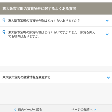
門真市(1176件)
大阪市旭区(1123件)
守口市(1121件)
東大阪市宝町の賃貸物件に関するよくある質問
大阪市鶴見区(955件)
大阪市西成区(535件)
四條畷市(373件)
生駒市(363件)
北葛城郡王寺町(111件)
生駒郡三郷町(71件)
生駒郡平群町(32件)
東大阪市宝町の賃貸物件数はどれくらいありますか？
東大阪市宝町の家賃相場はどれくらいですか？また、家賃を抑え
ても物件はありますか。
東大阪市宝町の賃貸情報を変更する
前のページへ戻る
ページの先頭へ