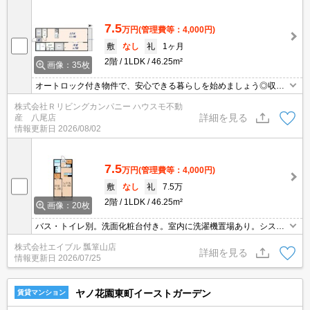
7.5
万円
(管理費等：4,000円)
敷
なし
礼
1ヶ月
2階
1LDK
46.25m²
画像：35枚
オートロック付き物件で、安心できる暮らしを始めましょう◎収納
はウォークインクロゼット・シューズボックスなど豊富なので、
株式会社Ｒリビングカンパニー ハウスモ不動
広々と空間を利用することも可能です◎室内設備は洗面所独立・浴
詳細を見る
産 八尾店
室乾燥機など大変充実◎エアコン付きなので暑い日も寒い日も安心
情報更新日
2026/08/02
して過ごせます◎一階のお部屋なので、その分賃料は抑えめです(*
´ω`*)
7.5
万円
(管理費等：4,000円)
敷
なし
礼
7.5万
2階
1LDK
46.25m²
画像：20枚
バス・トイレ別。洗面化粧台付き。室内に洗濯機置場あり。システ
ムキッチン。TVインターホン付き。エアコン付き。ウォークインク
株式会社エイブル 瓢箪山店
ローゼット付き。追焚給湯。
詳細を見る
情報更新日
2026/07/25
ヤノ花園東町イーストガーデン
賃貸マンション