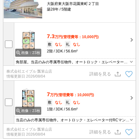
大阪府東大阪市花園東町２丁目
築28年
5階建
7.3
万円
(管理費等：10,000円)
敷
なし
礼
なし
2階
3DK
56.6m²
画像：23枚
角部屋。当店のみの専属専任物件。オートロック・エレベーター付
RCマンション!。ファミリー様必見。TVモニターホンで安心生活
株式会社エイブル 瓢箪山店
を!。収納たっぷり。オンライン接客相談可。お問い合わせお待ちし
詳細を見る
情報更新日
2026/08/04
ております。
7
万円
(管理費等：10,000円)
敷
なし
礼
なし
1階
3DK
56.6m²
画像：23枚
当店のみの専属専任物件。オートロック・エレベーター付RCマンシ
ョン!。ファミリー様必見。TVモニターホンで安心生活を!。オンラ
株式会社エイブル 瓢箪山店
イン接客相談可。収納たっぷり。お問い合わせお待ちしておりま
詳細を見る
情報更新日
2026/08/04
す。