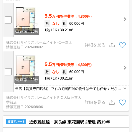
5.5
万円
(管理費等：4,800円)
敷
なし
礼
60,000円
1階
1K
30.21m²
画像：20枚
株式会社サイラス ホームメイトFC平野店
詳細を見る
情報更新日
2026/08/02
5.5
万円
(管理費等：4,800円)
敷
なし
礼
60,000円
1階
1K
30.21m²
画像：20枚
当店【賃貸専門店舗】ですので関西圏の物件は全てお任せくださ
い！どこにある物件でも当店までお気軽にお問い合わせくださいま
株式会社サイラス ホームメイトＦＣ大阪公立大
せ♪初期費用がご心配な方はクレジット決済が可能ですので安心して
詳細を見る
学前店
お部屋探し頂けます。
情報更新日
2026/08/06
近鉄難波線・奈良線 東花園駅 2階建 築19年
賃貸アパート