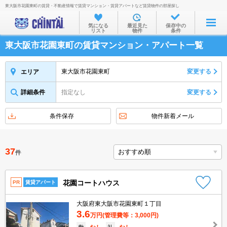
東大阪市花園東町の賃貸・不動産情報で賃貸マンション・賃貸アパートなど賃貸物件の部屋探し
お部屋を探す
気になる
最近見た
保存中の
リスト
物件
条件
沿線・駅から
東大阪市花園東町の賃貸マンション・アパート一覧
住所から
家賃相場から
東大阪市花園東町
変更する
エリア
通勤通学時間から
詳細条件
指定なし
変更する
物件特集から
条件保存
物件新着メール
不動産会社から
TOP
37
件
花園コートハウス
PR
賃貸アパート
大阪府東大阪市花園東町１丁目
3.6
万円
(管理費等：3,000円)