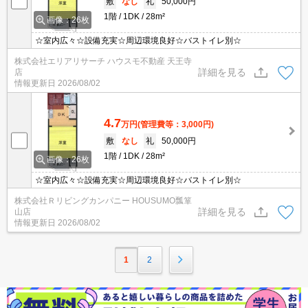
敷
なし
礼
50,000円
1階
1DK
28m²
画像：26枚
☆室内広々☆設備充実☆周辺環境良好☆バストイレ別☆
株式会社エリアリサーチ ハウスモ不動産 天王寺
詳細を見る
店
情報更新日
2026/08/02
4.7
万円
(管理費等：3,000円)
敷
なし
礼
50,000円
1階
1DK
28m²
画像：26枚
☆室内広々☆設備充実☆周辺環境良好☆バストイレ別☆
株式会社Ｒリビングカンパニー HOUSUMO瓢箪
詳細を見る
山店
情報更新日
2026/08/02
1
2