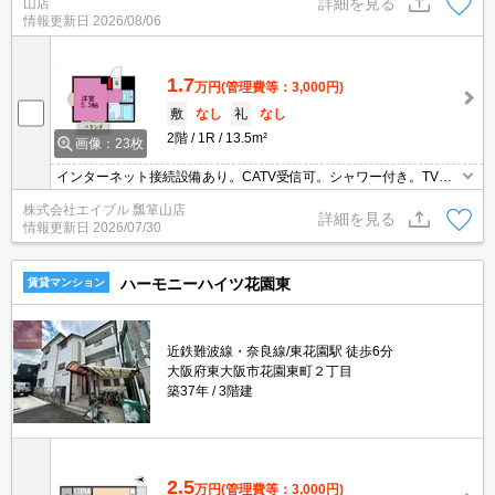
詳細を見る
山店
情報更新日
2026/08/06
1.7
万円
(管理費等：3,000円)
敷
なし
礼
なし
2階
1R
13.5m²
画像：23枚
インターネット接続設備あり。CATV受信可。シャワー付き。TVイ
ンターホン付き。IH調理器付き。
株式会社エイブル 瓢箪山店
詳細を見る
情報更新日
2026/07/30
ハーモニーハイツ花園東
賃貸マンション
近鉄難波線・奈良線/東花園駅 徒歩6分
大阪府東大阪市花園東町２丁目
築37年
3階建
2.5
万円
(管理費等：3,000円)