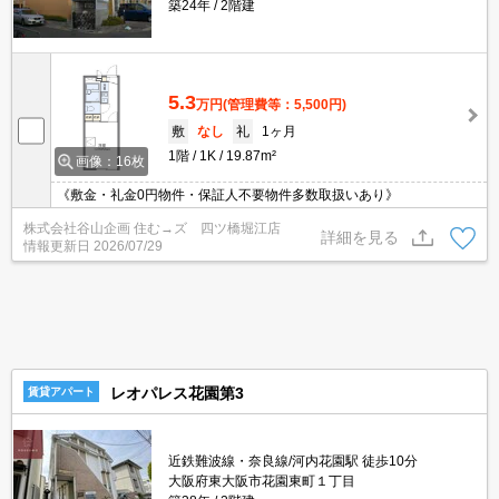
築24年
2階建
5.3
万円
(管理費等：5,500円)
敷
なし
礼
1ヶ月
1階
1K
19.87m²
画像：16枚
《敷金・礼金0円物件・保証人不要物件多数取扱いあり》
株式会社谷山企画 住む→ズ 四ツ橋堀江店
詳細を見る
情報更新日
2026/07/29
レオパレス花園第3
賃貸アパート
近鉄難波線・奈良線/河内花園駅 徒歩10分
大阪府東大阪市花園東町１丁目