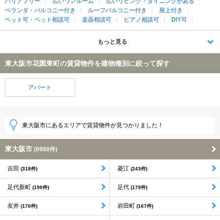
バリアフリー
広いワンルーム
広いリビング・ダイニングがある
ベランダ・バルコニー付き
ルーフバルコニー付き
屋上付き
ペット可・ペット相談可
楽器相談可
ピアノ相談可
DIY可
もっと見る
東大阪市花園東町の賃貸物件を建物種別に絞って探す
アパート
東大阪市にあるエリアで賃貸物件が見つかりました！
東大阪市
(6988件)
吉田
菱江
(318件)
(243件)
足代新町
足代
(190件)
(179件)
友井
岩田町
(170件)
(167件)