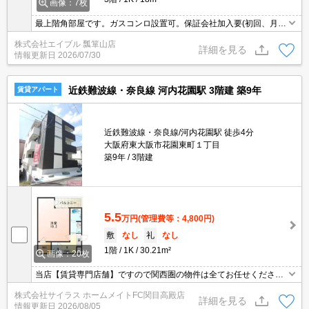
画像：7枚
最上階角部屋です。ガスコンロ設置可。保証会社加入要(初回、月額
総支払額の50%)。
株式会社エイブル 瓢箪山店
詳細を見る
情報更新日
2026/07/30
近鉄難波線・奈良線 河内花園駅 3階建 築9年
賃貸アパート
近鉄難波線・奈良線/河内花園駅 徒歩4分
大阪府東大阪市花園東町１丁目
築9年
3階建
5.5
万円
(管理費等：4,800円)
敷
なし
礼
なし
1階
1K
30.21m²
画像：20枚
当店【賃貸専門店舗】ですので関西圏の物件は全てお任せくださ
い！どこにある物件でも当店までお気軽にお問い合わせくださいま
株式会社サイラス ホームメイトFC関目高殿店
せ♪初期費用がご心配な方はクレジット決済が可能ですので安心して
詳細を見る
情報更新日
2026/08/05
お部屋探し頂けます。