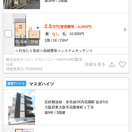
築38年
2階建
2.5
万円
(管理費等：4,000円)
敷
なし
礼
10,000円
1階
1K
23m²
画像：35枚
☆日当たり良好☆収納豊富☆システムキッチン☆
株式会社Ｒリビングカンパニー HOUSUMO瓢箪
詳細を見る
山店
情報更新日
2026/08/02
マスダハイツ
賃貸アパート
近鉄難波線・奈良線/河内花園駅 徒歩5分
大阪府東大阪市花園東町１丁目
築9年
3階建