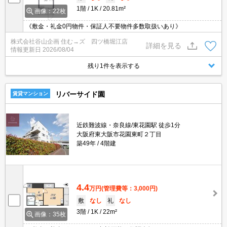
1階
1K
20.81m²
画像：22枚
《敷金・礼金0円物件・保証人不要物件多数取扱いあり》
株式会社谷山企画 住む→ズ 四ツ橋堀江店
詳細を見る
情報更新日
2026/08/04
残り1件を表示する
リバーサイド園
賃貸マンション
近鉄難波線・奈良線/東花園駅 徒歩1分
大阪府東大阪市花園東町２丁目
築49年
4階建
4.4
万円
(管理費等：3,000円)
敷
なし
礼
なし
3階
1K
22m²
画像：35枚