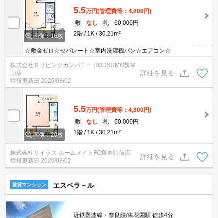
5.5
万円
(管理費等：4,800円)
敷
なし
礼
60,000円
2階
1K
30.21m²
画像：16枚
☆敷金ゼロ☆セパレート☆室内洗濯機パン☆エアコン☆
株式会社Ｒリビングカンパニー HOUSUMO瓢箪
詳細を見る
山店
情報更新日
2026/08/02
5.5
万円
(管理費等：4,800円)
敷
なし
礼
60,000円
1階
1K
30.21m²
画像：20枚
株式会社サイラス ホームメイトFC塚本駅前店
詳細を見る
情報更新日
2026/08/02
エスペラ－ル
賃貸マンション
近鉄難波線・奈良線/東花園駅 徒歩4分