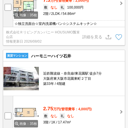
万円
(管理費等：2,000円)
敷
なし
礼
100,000円
2階
2LDK
54.86m²
画像：35枚
☆独立洗面台☆室内洗濯機パン☆システムキッチン☆
株式会社Ｒリビングカンパニー HOUSUMO瓢箪
詳細を見る
山店
情報更新日
2026/08/02
ハーモニーハイツ石井
賃貸マンション
近鉄難波線・奈良線/東花園駅 徒歩7分
大阪府東大阪市花園東町２丁目
築33年
4階建
2.75
万円
(管理費等：4,000円)
敷
なし
礼
なし
3階
1K
17.47m²
画像：35枚