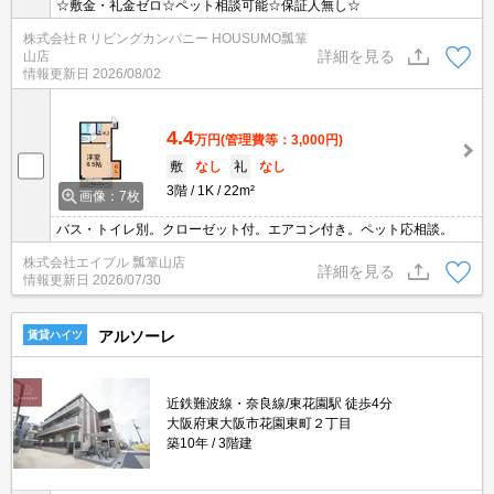
☆敷金・礼金ゼロ☆ペット相談可能☆保証人無し☆
株式会社Ｒリビングカンパニー HOUSUMO瓢箪
詳細を見る
山店
情報更新日
2026/08/02
4.4
万円
(管理費等：3,000円)
敷
なし
礼
なし
3階
1K
22m²
画像：7枚
バス・トイレ別。クローゼット付。エアコン付き。ペット応相談。
株式会社エイブル 瓢箪山店
詳細を見る
情報更新日
2026/07/30
アルソーレ
賃貸ハイツ
近鉄難波線・奈良線/東花園駅 徒歩4分
大阪府東大阪市花園東町２丁目
築10年
3階建