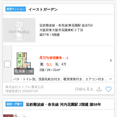
イーストガーデン
賃貸マンション
近鉄難波線・奈良線/東花園駅 徒歩5分
大阪府東大阪市花園東町２丁目
築57年
4階建
4
万円
(管理費等：--)
敷
なし
礼
4万
2階
2K
31m²
画像：1枚
バス・トイレ別。洗面化粧台付き。暖房便座付き。エアコン付き。
ガスコンロ設置可。インターホン付き。インターネット無料。
株式会社エイブル 瓢箪山店
詳細を見る
情報更新日
2026/07/25
近鉄難波線・奈良線 河内花園駅 2階建 築58年
賃貸一戸建て