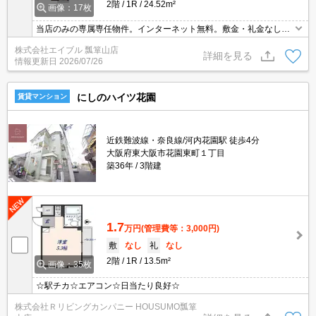
2階
1R
24.52m²
画像：17枚
当店のみの専属専任物件。インターネット無料。敷金・礼金なし。
TVモニターホンで安心生活を!。浴室乾燥機付。IHコンロ付き。初め
株式会社エイブル 瓢箪山店
ての一人暮らしはこのお部屋から。お問い合わせお待ちしておりま
詳細を見る
情報更新日
2026/07/26
す。
にしのハイツ花園
賃貸マンション
近鉄難波線・奈良線/河内花園駅 徒歩4分
大阪府東大阪市花園東町１丁目
築36年
3階建
1.7
万円
(管理費等：3,000円)
敷
なし
礼
なし
2階
1R
13.5m²
画像：35枚
☆駅チカ☆エアコン☆日当たり良好☆
株式会社Ｒリビングカンパニー HOUSUMO瓢箪