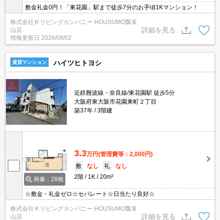
敷金礼金0円！「東花園」駅まで徒歩7分のお手頃1Kマンション！
株式会社Ｒリビングカンパニー HOUSUMO瓢箪
詳細を見る
山店
情報更新日
2026/08/02
ハイツヒトヨシ
賃貸マンション
近鉄難波線・奈良線/東花園駅 徒歩5分
大阪府東大阪市花園東町２丁目
築37年
3階建
3.3
万円
(管理費等：2,000円)
敷
なし
礼
なし
2階
1K
20m²
画像：28枚
☆敷金・礼金ゼロ☆セパレート☆日当たり良好☆
株式会社Ｒリビングカンパニー HOUSUMO瓢箪
詳細を見る
山店