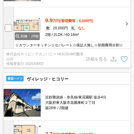
9.9
万円
(管理費等：6,000円)
敷
20,000円
礼
なし
2階
2LDK
60.18m²
画像：28枚
☆カウンターキッチン☆セパレート☆保証人無し☆初期費用分割☆
株式会社Ｒリビングカンパニー HOUSUMO瓢箪
詳細を見る
山店
情報更新日
2026/08/02
ヴィレッジ・ヒコリー
賃貸ハイツ
近鉄難波線・奈良線/東花園駅 徒歩4分
大阪府東大阪市花園東町２丁目
築28年
2階建
7.3