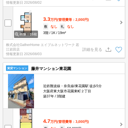
情報更新日
2026/08/02
3.3
万円
(管理費等：2,000円)
敷
なし
礼
なし
3階
1K
19m²
画像：16枚
株式会社GatherHome エイブルネットワーク 若
詳細を見る
江岩田店
情報更新日
2026/08/03
藤井マンション東花園
賃貸マンション
近鉄難波線・奈良線/東花園駅 徒歩5分
大阪府東大阪市花園東町２丁目
築37年
3階建
4.7
万円
(管理費等：3,000円)