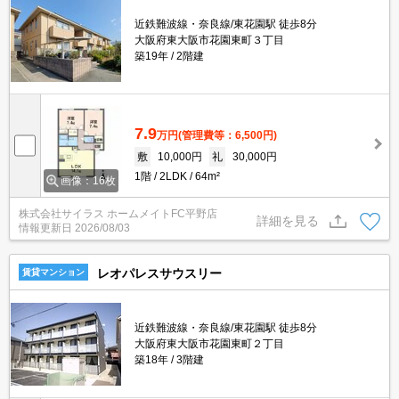
近鉄難波線・奈良線/東花園駅 徒歩8分
大阪府東大阪市花園東町３丁目
築19年
2階建
7.9
万円
(管理費等：6,500円)
敷
10,000円
礼
30,000円
1階
2LDK
64m²
画像：16枚
株式会社サイラス ホームメイトFC平野店
詳細を見る
情報更新日
2026/08/03
レオパレスサウスリー
賃貸マンション
近鉄難波線・奈良線/東花園駅 徒歩8分
大阪府東大阪市花園東町２丁目
築18年
3階建