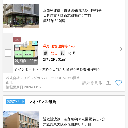
近鉄難波線・奈良線/東花園駅 徒歩3分
大阪府東大阪市花園東町２丁目
築57年
4階建
4
万円
(管理費等：--)
敷
なし
礼
1ヶ月
2階
2K
31m²
画像：11枚
☆インターネット無料☆日当たり良好☆初期費用分割☆
株式会社Ｒリビングカンパニー HOUSUMO瓢箪
詳細を見る
山店
情報更新日
2026/08/02
レオパレス飛鳥
賃貸アパート
近鉄難波線・奈良線/河内花園駅 徒歩7分
大阪府東大阪市花園東町１丁目