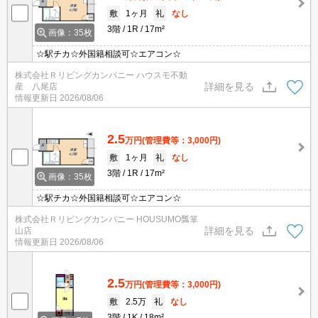
敷
1ヶ月
礼
なし
3階
1R
17m²
画像：35枚
☆駅チカ☆外国籍相談可☆エアコン☆
株式会社Ｒリビングカンパニー ハウスモ不動
詳細を見る
産 八尾店
情報更新日
2026/08/06
2.5
万円
(管理費等：3,000円)
敷
1ヶ月
礼
なし
3階
1R
17m²
画像：35枚
☆駅チカ☆外国籍相談可☆エアコン☆
株式会社Ｒリビングカンパニー HOUSUMO瓢箪
詳細を見る
山店
情報更新日
2026/08/06
2.5
万円
(管理費等：3,000円)
敷
2.5万
礼
なし
3階
1K
18m²