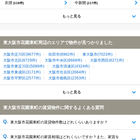
衣摺
中新開
(118件)
(117件)
もっと見る
東大阪市花園東町周辺のエリアで物件が見つかりました
大阪市淀川区(9677件)
吹田市(8962件)
東大阪市(7023件)
大阪市北区(6729件)
大阪市中央区(6668件)
大阪市西区(6271件)
大阪市東淀川区(5089件)
大阪市浪速区(4324件)
大阪市東成区(3171件)
大阪市住吉区(2664件)
大阪市平野区(2577件)
大阪市都島区(2353件)
大阪市東住吉区(2286件)
大阪市天王寺区(2002件)
大阪市城東区(1998件)
寝屋川市(1981件)
大阪市生野区(1960件)
もっと見る
大阪市阿倍野区(1597件)
八尾市(1336件)
門真市(1171件)
守口市(1159件)
大阪市旭区(1105件)
大東市(1081件)
東大阪市花園東町の賃貸物件に関するよくある質問
大阪市鶴見区(935件)
大阪市西成区(555件)
生駒市(366件)
四條畷市(337件)
北葛城郡王寺町(114件)
生駒郡三郷町(72件)
生駒郡平群町(32件)
東大阪市花園東町の賃貸物件数はどれくらいありますか？
東大阪市花園東町の家賃相場はどれくらいですか？また、家賃を