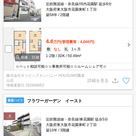
近鉄難波線・奈良線/河内花園駅 徒歩8分
大阪府東大阪市花園東町１丁目
築58年
2階建
4.6
万円
(管理費等：4,000円)
敷
なし
礼
1ヶ月
1-2階
3DK
50.49m²
画像：31枚
☆ペット相談可能☆☆事務所可能☆☆ルームシェア可☆
株式会社Ｒリビングカンパニー HOUSUMO瓢箪
詳細を見る
山店
情報更新日
2026/08/02
フラワーガーデン イースト
賃貸ハイツ
近鉄難波線・奈良線/東花園駅 徒歩5分
大阪府東大阪市花園東町２丁目
築10年
3階建