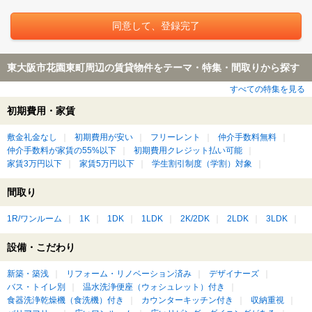
東大阪市花園東町周辺の賃貸物件をテーマ・特集・間取りから探す
すべての特集を見る
初期費用・家賃
敷金礼金なし
初期費用が安い
フリーレント
仲介手数料無料
仲介手数料が家賃の55%以下
初期費用クレジット払い可能
家賃3万円以下
家賃5万円以下
学生割引制度（学割）対象
間取り
1R/ワンルーム
1K
1DK
1LDK
2K/2DK
2LDK
3LDK
設備・こだわり
新築・築浅
リフォーム・リノベーション済み
デザイナーズ
バス・トイレ別
温水洗浄便座（ウォシュレット）付き
食器洗浄乾燥機（食洗機）付き
カウンターキッチン付き
収納重視