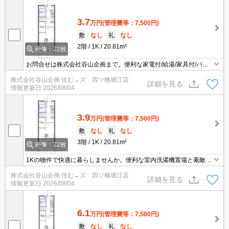
3.7
万円
(管理費等：7,500円)
敷
なし
礼
なし
2階
1K
20.81m²
画像：22枚
お問合せは株式会社谷山企画まで。便利な家電付/給湯/家具付/バ
ス・トイレ別/温水洗浄便座など設備もバッチリです 防犯カメラで安
株式会社谷山企画 住む→ズ 四ツ橋堀江店
心・安全です 1K ２Ｆ以上の物件で快適にお過ごしいただけます。
詳細を見る
情報更新日
2026/08/04
近鉄奈良線 東花園駅徒歩8分
3.9
万円
(管理費等：7,500円)
敷
なし
礼
なし
3階
1K
20.81m²
画像：22枚
1Kの物件で快適に暮らしませんか。便利な室内洗濯機置場と素敵な
設備で快適に過ごせます 防犯カメラを備えており充実設備で安心し
株式会社谷山企画 住む→ズ 四ツ橋堀江店
て生活できる物件です。株式会社谷山企画が快適なお部屋探しをサ
詳細を見る
情報更新日
2026/08/04
ポートいたします。近鉄奈良線 東花園駅/近鉄奈良線 河内花園駅と
複数駅利用可能
6.1
万円
(管理費等：7,500円)
敷
なし
礼
なし