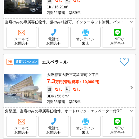
敷
なし
礼
なし
1K
16.21m²
2階
2階建 築39年
当店のみの専属専任物件。猫のみ相談可。インターネット無料。バス・ト
イレ別。敷金・礼金なし。IHコンロ付き。オンライン契約相談可。ぜひお
問合せください。
メールで
電話で
オンライン
LINEで
お問合せ
お問合せ
来店
お問合せ
エスペラ－ル
PR
賃貸マンション
大阪府東大阪市花園東町２丁目
7.3
万円
(管理費等：10,000円)
敷
なし
礼
なし
3DK
56.6m²
2階
5階建 築28年
角部屋。当店のみの専属専任物件。オートロック・エレベーター付RCマ
ンション!。ファミリー様必見。TVモニターホンで安心生活を!。収納たっ
ぷり。オンライン接客相談可。お問い合わせお待ちしております。
メールで
電話で
オンライン
LINEで
お問合せ
お問合せ
来店
お問合せ