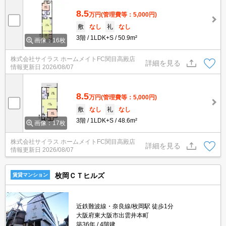
8.5
万円
(管理費等：5,000円)
敷
なし
礼
なし
3階
1LDK+S
50.9m²
画像：16枚
株式会社サイラス ホームメイトFC関目高殿店
詳細を見る
情報更新日
2026/08/07
8.5
万円
(管理費等：5,000円)
敷
なし
礼
なし
3階
1LDK+S
48.6m²
画像：17枚
株式会社サイラス ホームメイトFC関目高殿店
詳細を見る
情報更新日
2026/08/07
枚岡ＣＴヒルズ
賃貸マンション
近鉄難波線・奈良線/枚岡駅 徒歩1分
大阪府東大阪市出雲井本町
築36年
4階建