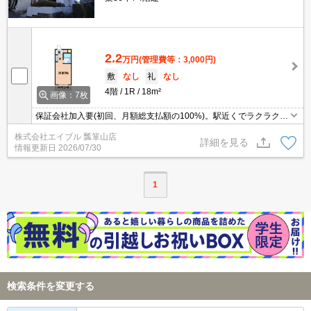
2.2
万円
(管理費等：3,000円)
敷
なし
礼
なし
4階
1R
18m²
画像：7枚
保証会社加入要(初回、月額総支払額の100%)。駅近くでラクラク便
利。とにかくお家賃を抑えたい方にオススメ!。初めての一人暮らし
株式会社エイブル 瓢箪山店
はこのお部屋から。
詳細を見る
情報更新日
2026/07/30
1
検索条件を変更する