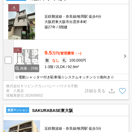
近鉄難波線・奈良線/枚岡駅 徒歩4分
大阪府東大阪市出雲井本町
築27年
3階建
9.5
万円
(管理費等：--)
敷
なし
礼
100,000円
1-3階
2LDK
92.9m²
画像：26枚
☆電動シャッター付き駐車場☆システムキッチン☆☆南向き☆
株式会社Ｒリビングカンパニー ハウスモ不動
詳細を見る
産 八尾店
情報更新日
2026/08/02
SAKURABASE東大阪
賃貸マンション
近鉄難波線・奈良線/枚岡駅 徒歩3分