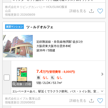
株式会社Ｒリビングカンパニー HOUSUMO瓢箪
詳細を見る
山店
情報更新日
2026/08/09
ツ－ルドオルフェ
賃貸マンション
近鉄難波線・奈良線/枚岡駅 徒歩1分
大阪府東大阪市出雲井本町
築36年
5階建
7.4
万円
(管理費等：8,000円)
敷
なし
礼
なし
5階
2LDK
53.7m²
画像：23枚
エレベーターあり。駅近くでラクラク便利。バス・トイレ別。室内
洗濯機置場。保証会社加入要(初回、月額総支払額の70%)。
株式会社エイブル 瓢箪山店
詳細を見る
情報更新日
2026/08/02