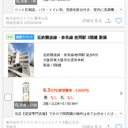
画像：7枚
ペット応相談。バス・トイレ別。洗面化粧台付き。室内に洗濯機置
場あり。エアコン付き。クローゼット付。
株式会社エイブル 瓢箪山店
詳細を見る
情報更新日
2026/08/08
近鉄難波線・奈良線 枚岡駅 3階建 新築
新築
賃貸アパート
近鉄難波線・奈良線/枚岡駅 徒歩6分
大阪府東大阪市出雲井本町
新築
3階建
8.3
万円
(管理費等：5,000円)
敷
なし
礼
なし
2階
1LDK+S
50.9m²
画像：23枚
当店【賃貸専門店舗】ですので関西圏の物件は全てお任せくださ
い！どこにある物件でも当店までお気軽にお問い合わせくださいま
株式会社サイラス ホームメイトＦＣ大阪公立大
せ♪初期費用がご心配な方はクレジット決済が可能ですので安心して
詳細を見る
学前店
お部屋探し頂けます。