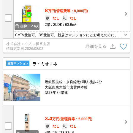
8
万円
(管理費等：8,000円)
敷
なし
礼
なし
2階
2LDK
63.9m²
画像：23枚
CATV受信可。BS受信可。新居はマンションにとお考えの方に。こ
の条件は魅力ですね。保証会社加入要(初回保証料賃料の70%、引落
株式会社エイブル 瓢箪山店
手数料550円)。駅近くでラクラク便利。ぜひお問い合わせくださ
詳細を見る
情報更新日
2026/08/02
い!。
ラ・ミオ－ネ
賃貸マンション
近鉄難波線・奈良線/枚岡駅 徒歩4分
大阪府東大阪市出雲井本町
築27年
4階建
3.4
万円
(管理費等：5,000円)
敷
なし
礼
なし
4階
1K
28.87m²