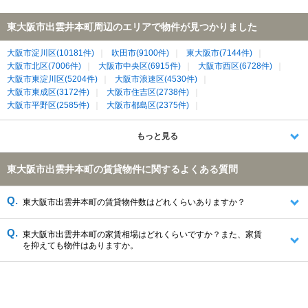
東大阪市出雲井本町周辺のエリアで物件が見つかりました
大阪市淀川区(10181件)
吹田市(9100件)
東大阪市(7144件)
大阪市北区(7006件)
大阪市中央区(6915件)
大阪市西区(6728件)
大阪市東淀川区(5204件)
大阪市浪速区(4530件)
大阪市東成区(3172件)
大阪市住吉区(2738件)
大阪市平野区(2585件)
大阪市都島区(2375件)
大阪市東住吉区(2341件)
大阪市城東区(2016件)
大阪市天王寺区(1997件)
大阪市生野区(1996件)
寝屋川市(1996件)
もっと見る
大阪市阿倍野区(1657件)
八尾市(1383件)
大東市(1191件)
門真市(1181件)
守口市(1131件)
大阪市旭区(1116件)
東大阪市出雲井本町の賃貸物件に関するよくある質問
大阪市鶴見区(951件)
大阪市西成区(528件)
四條畷市(373件)
生駒市(364件)
北葛城郡王寺町(111件)
生駒郡三郷町(71件)
生駒郡平群町(32件)
東大阪市出雲井本町の賃貸物件数はどれくらいありますか？
東大阪市出雲井本町の家賃相場はどれくらいですか？また、家賃
を抑えても物件はありますか。