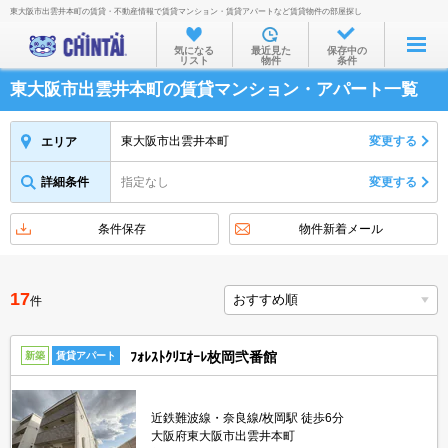
東大阪市出雲井本町の賃貸・不動産情報で賃貸マンション・賃貸アパートなど賃貸物件の部屋探し
お部屋を探す
気になる
最近見た
保存中の
リスト
物件
条件
沿線・駅から
東大阪市出雲井本町の賃貸マンション・アパート一覧
住所から
家賃相場から
東大阪市出雲井本町
変更する
エリア
通勤通学時間から
詳細条件
指定なし
変更する
物件特集から
条件保存
物件新着メール
不動産会社から
TOP
17
件
ﾌｫﾚｽﾄｸﾘｴｵｰﾚ枚岡弐番館
新築
賃貸アパート
近鉄難波線・奈良線/枚岡駅 徒歩6分
大阪府東大阪市出雲井本町