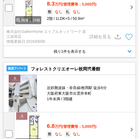
8.3
万円
(管理費等：5,000円)
敷
なし
礼
なし
2階
1LDK+S
50.9m²
画像：16枚
株式会社GatherHome エイブルネットワーク 若
詳細を見る
江岩田店
情報更新日
2026/08/06
残り1件を表示する
フォレストクリエオーレ枚岡弐番館
賃貸アパート
近鉄難波線・奈良線/枚岡駅 徒歩6分
大阪府東大阪市出雲井本町
1年未満
3階建
6.8
万円
(管理費等：5,000円)
敷
なし
礼
なし