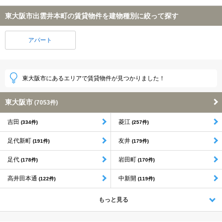
東大阪市出雲井本町の賃貸物件を建物種別に絞って探す
アパート
東大阪市にあるエリアで賃貸物件が見つかりました！
東大阪市
(7053件)
吉田
菱江
(334件)
(257件)
足代新町
友井
(191件)
(179件)
足代
岩田町
(178件)
(170件)
高井田本通
中新開
(122件)
(119件)
もっと見る