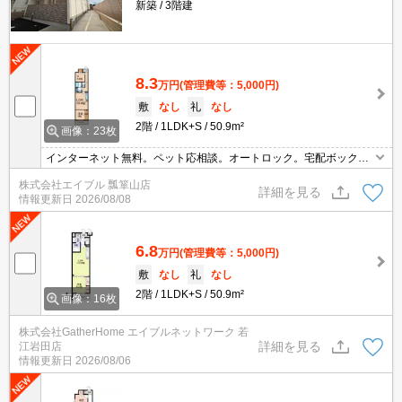
新築
3階建
8.3
万円
(管理費等：5,000円)
敷
なし
礼
なし
2階
1LDK+S
50.9m²
画像：23枚
インターネット無料。ペット応相談。オートロック。宅配ボックス
あり。バス・トイレ別。洗面化粧台付き。システムキッチン。TVイ
株式会社エイブル 瓢箪山店
ンターホン付き。IH調理器付き。エアコン付き。室内洗濯機置場。
詳細を見る
情報更新日
2026/08/08
クローゼット付。
6.8
万円
(管理費等：5,000円)
敷
なし
礼
なし
2階
1LDK+S
50.9m²
画像：16枚
株式会社GatherHome エイブルネットワーク 若
詳細を見る
江岩田店
情報更新日
2026/08/06