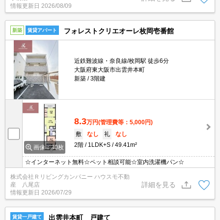
情報更新日
2026/08/09
フォレストクリエオーレ枚岡壱番館
新築
賃貸アパート
近鉄難波線・奈良線/枚岡駅 徒歩6分
大阪府東大阪市出雲井本町
新築
3階建
8.3
万円
(管理費等：5,000円)
敷
なし
礼
なし
2階
1LDK+S
49.41m²
画像：30枚
☆インターネット無料☆ペット相談可能☆室内洗濯機パン☆
株式会社Ｒリビングカンパニー ハウスモ不動
詳細を見る
産 八尾店
情報更新日
2026/07/29
出雲井本町 戸建て
賃貸一戸建て