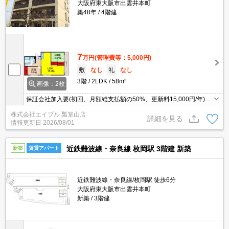
大阪府東大阪市出雲井本町
築48年
4階建
7
万円
(管理費等：5,000円)
敷
なし
礼
なし
3階
2LDK
58m²
画像：2枚
保証会社加入要(初回、月額総支払額の50%、更新料15,000円/年)。
退去時、ルームクリーニング料金44,000円。駅近くでラクラク便
株式会社エイブル 瓢箪山店
利。癒しの空間!和室が落着きます。LDKスペース広々。
詳細を見る
情報更新日
2026/08/01
近鉄難波線・奈良線 枚岡駅 3階建 新築
新築
賃貸アパート
近鉄難波線・奈良線/枚岡駅 徒歩6分
大阪府東大阪市出雲井本町
新築
3階建