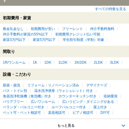
すべての特集を見る
初期費用・家賃
敷金礼金なし
初期費用が安い
フリーレント
仲介手数料無料
仲介手数料が家賃の55%以下
初期費用クレジット払い可能
家賃3万円以下
家賃5万円以下
学生割引制度（学割）対象
間取り
1R/ワンルーム
1K
1DK
1LDK
2K/2DK
2LDK
3LDK
設備・こだわり
新築・築浅
リフォーム・リノベーション済み
デザイナーズ
バス・トイレ別
温水洗浄便座（ウォシュレット）付き
食器洗浄乾燥機（食洗機）付き
カウンターキッチン付き
収納重視
バリアフリー
広いワンルーム
広いリビング・ダイニングがある
ベランダ・バルコニー付き
ルーフバルコニー付き
屋上付き
ペット可・ペット相談可
楽器相談可
ピアノ相談可
DIY可
もっと見る