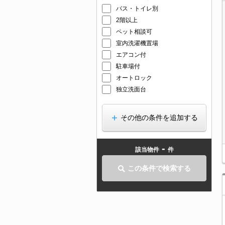
バス・トイレ別
2階以上
ペット相談可
室内洗濯機置場
エアコン付
駐車場付
オートロック
独立洗面台
その他の条件を追加する
-
該当物件
件
この条件で検索する