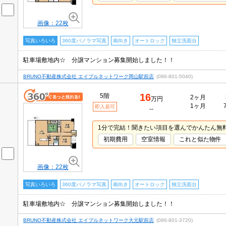
画像：22枚
写真いろいろ
360度パノラマ写真
南向き
オートロック
独立洗面台
駐車場敷地内☆ 分譲マンション募集開始しました！！
BRUNO不動産株式会社 エイブルネットワーク岡山駅前店
(086-801-5040)
16
5階
2ヶ月
万円
1ヶ月
即入居可
--
1分で完結！聞きたい項目を選んでかんたん無
初期費用
空室情報
これと似た物件
画像：22枚
写真いろいろ
360度パノラマ写真
南向き
オートロック
独立洗面台
駐車場敷地内☆ 分譲マンション募集開始しました！！
BRUNO不動産株式会社 エイブルネットワーク大元駅前店
(086-801-3720)