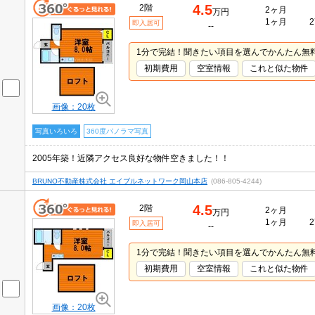
4.5
2階
2ヶ月
万円
1ヶ月
2
即入居可
--
1分で完結！聞きたい項目を選んでかんたん無
初期費用
空室情報
これと似た物件
画像：20枚
写真いろいろ
360度パノラマ写真
2005年築！近隣アクセス良好な物件空きました！！
BRUNO不動産株式会社 エイブルネットワーク岡山本店
(086-805-4244)
4.5
2階
2ヶ月
万円
1ヶ月
2
即入居可
--
1分で完結！聞きたい項目を選んでかんたん無
初期費用
空室情報
これと似た物件
画像：20枚