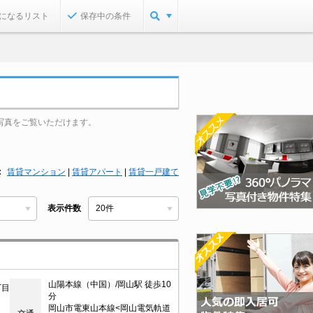
になるリスト
保存中の条件
写真をご覧いただけます。
賃貸マンション
|
賃貸アパート
|
賃貸一戸建て
表示件数
山陽本線（中国）/岡山駅 徒歩10
丁目
分
岡山市電東山本線<岡山電気軌道