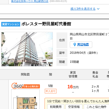
株式会社良和ハウス 岡山駅西口店
(086-899-8115)
残り3件を表示する
ポレスター野田屋町弐番館
賃貸マンション
岡山県岡山市北区野田屋町２
目
住所
周辺地図
築年
2018年04月（築8年）
階建
15階建
家賃
敷金
間取図
階
管理費
礼金
16
5階
2ヶ月
万円
1ヶ月
即入居可
--
1分で完結！聞きたい項目を選んでかんたん無
初期費用
空室情報
これと似た物件