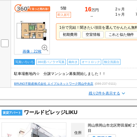
16
5階
2ヶ月
万円
1ヶ月
即入居可
--
1分で完結！聞きたい項目を選んでかんたん無
初期費用
空室情報
これと似た物件
画像：22枚
写真いろいろ
360度パノラマ写真
南向き
オートロック
独立洗面台
駐車場敷地内☆ 分譲マンション募集開始しました！！
BRUNO不動産株式会社 エイブルネットワーク岡山中央店
(086-237-0111)
残り2件を表示する
ワールドビレッジLIKU
賃貸アパート
岡山県岡山市北区野田屋町２
目
住所