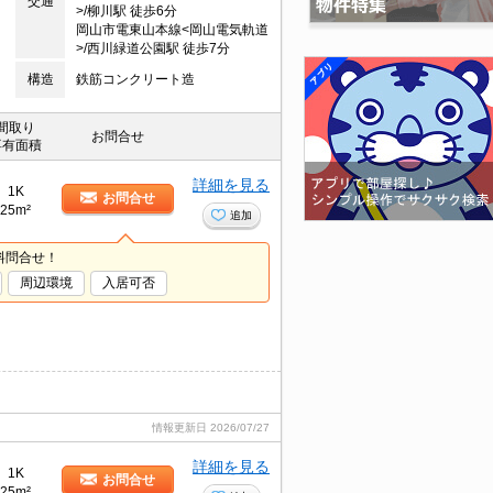
交通
>/柳川駅 徒歩6分
岡山市電東山本線<岡山電気軌道
>/西川緑道公園駅 徒歩7分
構造
鉄筋コンクリート造
間取り
お問合せ
専有面積
詳細を見る
1K
お問合せ
25m²
追加
料問合せ！
周辺環境
入居可否
情報更新日
2026/07/27
詳細を見る
1K
お問合せ
25m²