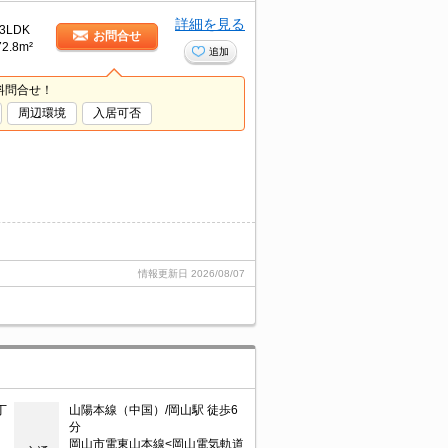
詳細を見る
3LDK
お問合せ
72.8m²
追加
料問合せ！
周辺環境
入居可否
情報更新日
2026/08/07
丁
山陽本線（中国）/岡山駅 徒歩6
分
岡山市電東山本線<岡山電気軌道