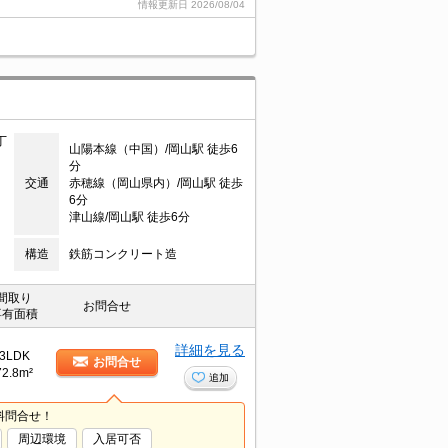
情報更新日
2026/08/04
丁
山陽本線（中国）/岡山駅 徒歩6
分
交通
赤穂線（岡山県内）/岡山駅 徒歩
6分
津山線/岡山駅 徒歩6分
構造
鉄筋コンクリート造
間取り
お問合せ
専有面積
詳細を見る
3LDK
お問合せ
72.8m²
追加
料問合せ！
周辺環境
入居可否