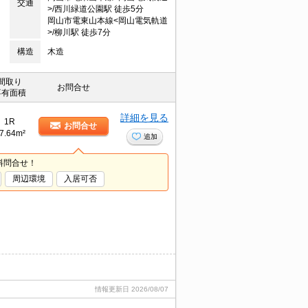
交通
>/西川緑道公園駅 徒歩5分
岡山市電東山本線<岡山電気軌道
>/柳川駅 徒歩7分
構造
木造
間取り
お問合せ
専有面積
詳細を見る
1R
お問合せ
7.64m²
追加
料問合せ！
周辺環境
入居可否
情報更新日
2026/08/07