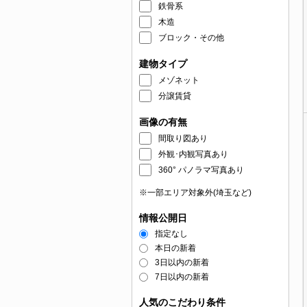
鉄骨系
木造
ブロック・その他
建物タイプ
メゾネット
分譲賃貸
画像の有無
間取り図あり
外観･内観写真あり
360° パノラマ写真あり
※一部エリア対象外(埼玉など)
情報公開日
指定なし
本日の新着
3日以内の新着
7日以内の新着
人気のこだわり条件