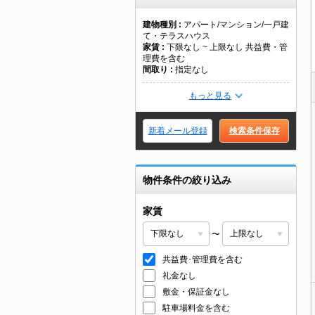
建物種別
アパート/マンション/一戸建
て・テラスハウス
家賃
下限なし ~ 上限なし 共益費・管
理費を含む
間取り
指定なし
もっと見る
新着メール登録
検索条件保存
物件条件の絞り込み
家賃
〜
共益費･管理費を含む
礼金なし
敷金・保証金なし
駐車場料金を含む