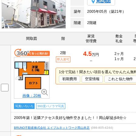
周辺地図
築年
2005年05月（築21年）
階建
2階建
家賃
敷金
間取図
階
管理費
礼金
4.5
2階
2ヶ月
万円
1ヶ月
2
即入居可
--
1分で完結！聞きたい項目を選んでかんたん無
初期費用
空室情報
これと似た物件
画像：20枚
写真いろいろ
360度パノラマ写真
2005年築！近隣アクセス良好な物件空きました！！岡山駅徒歩8分☆
BRUNO不動産株式会社 エイブルネットワーク岡山本店
(086-805-4244)