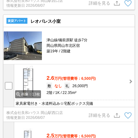
株式会社良和ハウス 岡山駅西口店
詳細を見る
情報更新日
2026/08/07
レオパレス小室
賃貸アパート
津山線/備前原駅 徒歩7分
岡山県岡山市北区宿
築19年
2階建
2.6
万円
(管理費等：6,500円)
敷
なし
礼
26,000円
2階
1K
22.35m²
画像：13枚
家具家電付き・水道料込み☆宅配ボックス完備
株式会社良和ハウス 岡山駅西口店
詳細を見る
情報更新日
2026/08/07
2.5
万円
(管理費等：6,500円)