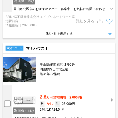
画像：15枚
岡山市北区宿のおすすめアパート募集中。お気軽にお問い合わせく
ださい。
BRUNO不動産株式会社 エイブルネットワーク庭
詳細を見る
瀬駅前店
情報更新日
2026/08/03
残り4件を表示する
マナハウスⅠ
賃貸アパート
津山線/備前原駅 徒歩6分
岡山県岡山市北区宿
築36年
2階建
2.8
万円
(管理費等：2,000円)
敷
なし
礼
28,000円
2階
1K
24.5m²
画像：14枚