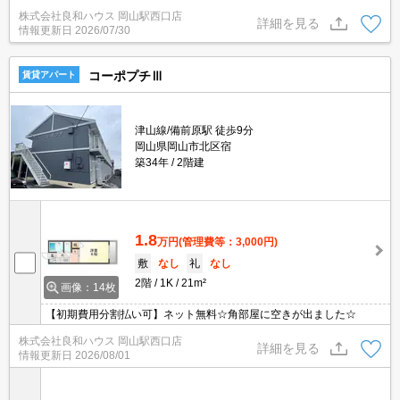
株式会社良和ハウス 岡山駅西口店
詳細を見る
情報更新日
2026/07/30
コーポプチⅢ
賃貸アパート
津山線/備前原駅 徒歩9分
岡山県岡山市北区宿
築34年
2階建
1.8
万円
(管理費等：3,000円)
敷
なし
礼
なし
2階
1K
21m²
画像：14枚
【初期費用分割払い可】ネット無料☆角部屋に空きが出ました☆
株式会社良和ハウス 岡山駅西口店
詳細を見る
情報更新日
2026/08/01