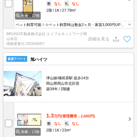
敷
なし
礼
なし
1階
1K
27.79m²
画像：17枚
ペット飼育可能！☆ペット飼育時は敷金2ヶ月・家賃3,000円UP☆
家具家電付きの新築です！
BRUNO不動産株式会社 エイブルネットワーク岡
詳細を見る
山本店
情報更新日
2026/08/07
旭ハイツ
賃貸アパート
津山線/備前原駅 徒歩14分
岡山県岡山市北区宿
築39年
2階建
1.3
万円
(管理費等：2,000円)
敷
なし
礼
なし
2階
1K
23m²
画像：13枚