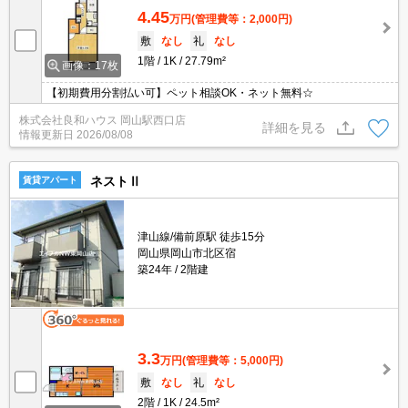
4.45
万円
(管理費等：2,000円)
敷
なし
礼
なし
1階
1K
27.79m²
画像：17枚
【初期費用分割払い可】ペット相談OK・ネット無料☆
株式会社良和ハウス 岡山駅西口店
詳細を見る
情報更新日
2026/08/08
ネストⅡ
賃貸アパート
津山線/備前原駅 徒歩15分
岡山県岡山市北区宿
築24年
2階建
3.3
万円
(管理費等：5,000円)
敷
なし
礼
なし
2階
1K
24.5m²