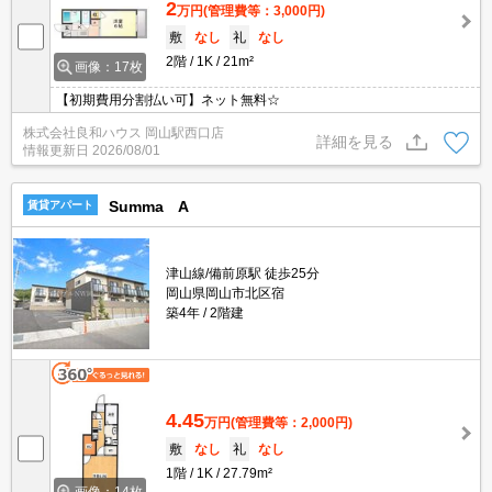
2
万円
(管理費等：3,000円)
敷
なし
礼
なし
2階
1K
21m²
画像：17枚
【初期費用分割払い可】ネット無料☆
株式会社良和ハウス 岡山駅西口店
詳細を見る
情報更新日
2026/08/01
Summa A
賃貸アパート
津山線/備前原駅 徒歩25分
岡山県岡山市北区宿
築4年
2階建
4.45
万円
(管理費等：2,000円)
敷
なし
礼
なし
1階
1K
27.79m²
画像：14枚