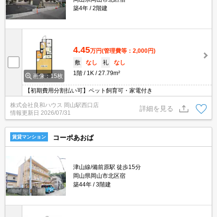
築4年
2階建
4.45
万円
(管理費等：2,000円)
敷
なし
礼
なし
1階
1K
27.79m²
画像：15枚
【初期費用分割払い可】ペット飼育可・家電付き
株式会社良和ハウス 岡山駅西口店
詳細を見る
情報更新日
2026/07/31
コーポあおば
賃貸マンション
津山線/備前原駅 徒歩15分
岡山県岡山市北区宿
築44年
3階建