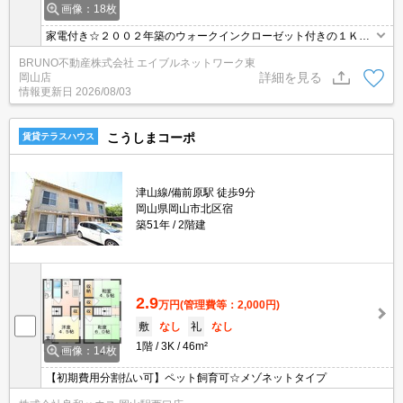
画像：18枚
家電付き☆２００２年築のウォークインクローゼット付きの１Ｋ☆
★
BRUNO不動産株式会社 エイブルネットワーク東
詳細を見る
岡山店
情報更新日
2026/08/03
こうしまコーポ
賃貸テラスハウス
津山線/備前原駅 徒歩9分
岡山県岡山市北区宿
築51年
2階建
2.9
万円
(管理費等：2,000円)
敷
なし
礼
なし
1階
3K
46m²
画像：14枚
【初期費用分割払い可】ペット飼育可☆メゾネットタイプ