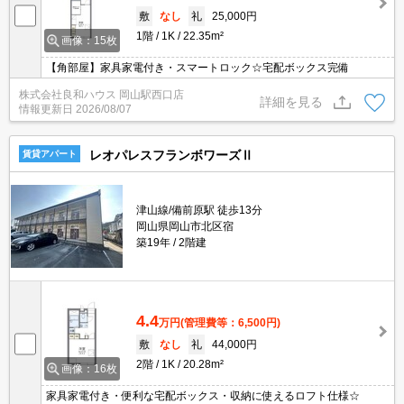
敷
なし
礼
25,000円
1階
1K
22.35m²
画像：15枚
【角部屋】家具家電付き・スマートロック☆宅配ボックス完備
株式会社良和ハウス 岡山駅西口店
詳細を見る
情報更新日
2026/08/07
レオパレスフランボワーズⅡ
賃貸アパート
津山線/備前原駅 徒歩13分
岡山県岡山市北区宿
築19年
2階建
4.4
万円
(管理費等：6,500円)
敷
なし
礼
44,000円
2階
1K
20.28m²
画像：16枚
家具家電付き・便利な宅配ボックス・収納に使えるロフト仕様☆