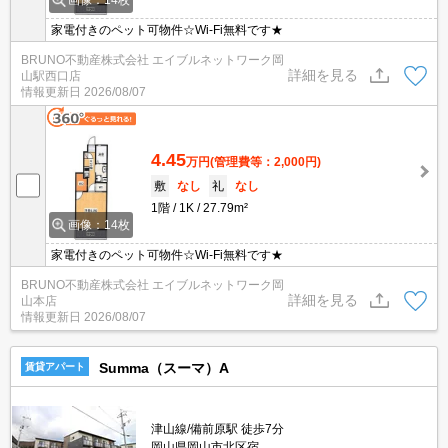
家電付きのペット可物件☆Wi-Fi無料です★
BRUNO不動産株式会社 エイブルネットワーク岡
詳細を見る
山駅西口店
情報更新日
2026/08/07
4.45
万円
(管理費等：2,000円)
敷
なし
礼
なし
1階
1K
27.79m²
画像：14枚
家電付きのペット可物件☆Wi-Fi無料です★
BRUNO不動産株式会社 エイブルネットワーク岡
詳細を見る
山本店
情報更新日
2026/08/07
Summa（スーマ）A
賃貸アパート
津山線/備前原駅 徒歩7分
岡山県岡山市北区宿