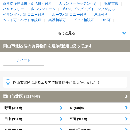
食器洗浄乾燥機（食洗機）付き
カウンターキッチン付き
収納重視
バリアフリー
広いワンルーム
広いリビング・ダイニングがある
ベランダ・バルコニー付き
ルーフバルコニー付き
屋上付き
ペット可・ペット相談可
楽器相談可
ピアノ相談可
DIY可
もっと見る
岡山市北区宿の賃貸物件を建物種別に絞って探す
アパート
岡山市北区にあるエリアで賃貸物件が見つかりました！
岡山市北区
(13476件)
野田
今
(494件)
(466件)
田中
平田
(391件)
(319件)
今保
伊島町