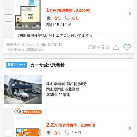
1
万円
(管理費等：2,000円)
敷
なし
礼
なし
2階
1R
14m²
画像：11枚
【初期費用分割払い可】エアコン付いてます☆
株式会社良和ハウス 岡山駅西口店
詳細を見る
情報更新日
2026/07/25
カーサ城北弐番館
賃貸アパート
津山線/備前原駅 徒歩8分
岡山県岡山市北区宿
築35年
2階建
2.2
万円
(管理費等：2,000円)
敷
なし
礼
1ヶ月