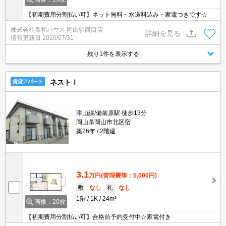
【初期費用分割払い可】ネット無料・水道料込み・家電つきです☆
株式会社良和ハウス 岡山駅西口店
詳細を見る
情報更新日
2026/07/31
残り1件を表示する
ネストⅠ
賃貸アパート
津山線/備前原駅 徒歩13分
岡山県岡山市北区宿
築26年
2階建
3.1
万円
(管理費等：5,000円)
敷
なし
礼
なし
1階
1K
24m²
画像：20枚
【初期費用分割払い可】合格前予約受付中☆家電付き