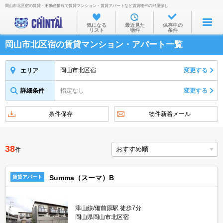
岡山市北区宿の賃貸・不動産情報で賃貸マンション・賃貸アパートなど賃貸物件の部屋探し
お部屋を探す
気になる
最近見た
保存中の
リスト
物件
条件
沿線・駅から
岡山市北区宿の賃貸マンション・アパート一覧
住所から
家賃相場から
岡山市北区宿
変更する
エリア
通勤通学時間から
詳細条件
指定なし
変更する
物件特集から
条件保存
物件新着メール
不動産会社から
TOP
38
件
Summa（スーマ）B
賃貸アパート
津山線/備前原駅 徒歩7分
岡山県岡山市北区宿