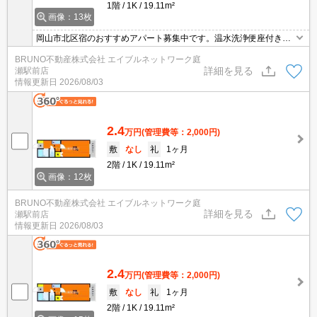
1階
1K
19.11m²
画像：13枚
岡山市北区宿のおすすめアパート募集中です。温水洗浄便座付き。
お気軽にお問い合わせください。
BRUNO不動産株式会社 エイブルネットワーク庭
詳細を見る
瀬駅前店
情報更新日
2026/08/03
2.4
万円
(管理費等：2,000円)
敷
なし
礼
1ヶ月
2階
1K
19.11m²
画像：12枚
BRUNO不動産株式会社 エイブルネットワーク庭
詳細を見る
瀬駅前店
情報更新日
2026/08/03
2.4
万円
(管理費等：2,000円)
敷
なし
礼
1ヶ月
2階
1K
19.11m²