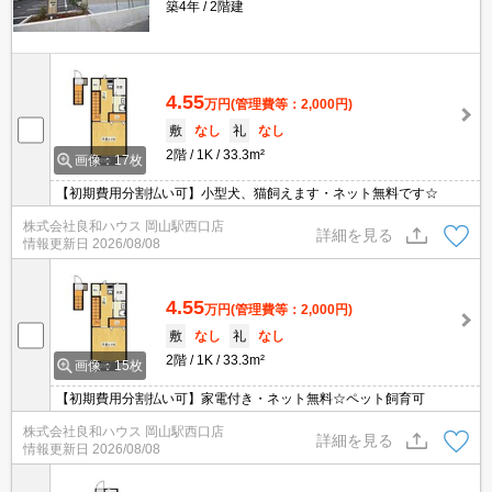
築4年
2階建
4.55
万円
(管理費等：2,000円)
敷
なし
礼
なし
2階
1K
33.3m²
画像：17枚
【初期費用分割払い可】小型犬、猫飼えます・ネット無料です☆
株式会社良和ハウス 岡山駅西口店
詳細を見る
情報更新日
2026/08/08
4.55
万円
(管理費等：2,000円)
敷
なし
礼
なし
2階
1K
33.3m²
画像：15枚
【初期費用分割払い可】家電付き・ネット無料☆ペット飼育可
株式会社良和ハウス 岡山駅西口店
詳細を見る
情報更新日
2026/08/08