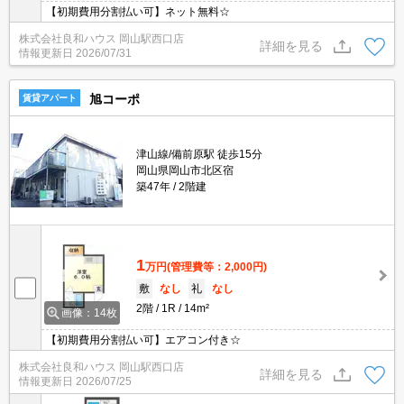
【初期費用分割払い可】ネット無料☆
株式会社良和ハウス 岡山駅西口店
詳細を見る
情報更新日
2026/07/31
旭コーポ
賃貸アパート
津山線/備前原駅 徒歩15分
岡山県岡山市北区宿
築47年
2階建
1
万円
(管理費等：2,000円)
敷
なし
礼
なし
2階
1R
14m²
画像：14枚
【初期費用分割払い可】エアコン付き☆
株式会社良和ハウス 岡山駅西口店
詳細を見る
情報更新日
2026/07/25