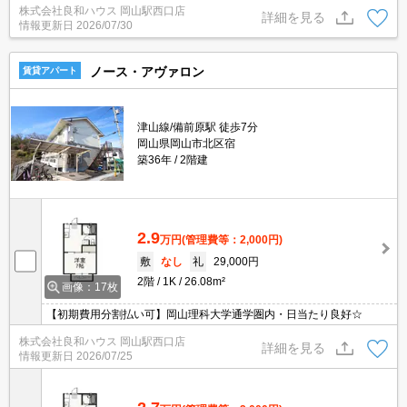
株式会社良和ハウス 岡山駅西口店
詳細を見る
情報更新日
2026/07/30
ノース・アヴァロン
賃貸アパート
津山線/備前原駅 徒歩7分
岡山県岡山市北区宿
築36年
2階建
2.9
万円
(管理費等：2,000円)
敷
なし
礼
29,000円
2階
1K
26.08m²
画像：17枚
【初期費用分割払い可】岡山理科大学通学圏内・日当たり良好☆
株式会社良和ハウス 岡山駅西口店
詳細を見る
情報更新日
2026/07/25