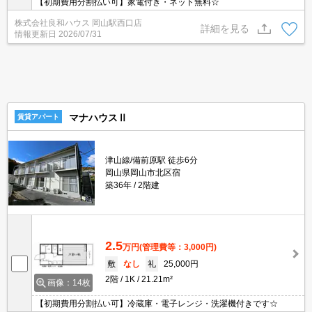
【初期費用分割払い可】家電付き・ネット無料☆
株式会社良和ハウス 岡山駅西口店
詳細を見る
情報更新日
2026/07/31
マナハウスⅡ
賃貸アパート
津山線/備前原駅 徒歩6分
岡山県岡山市北区宿
築36年
2階建
2.5
万円
(管理費等：3,000円)
敷
なし
礼
25,000円
2階
1K
21.21m²
画像：14枚
【初期費用分割払い可】冷蔵庫・電子レンジ・洗濯機付きです☆