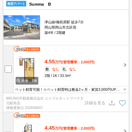
Summa B
賃貸アパート
津山線/備前原駅 徒歩7分
岡山県岡山市北区宿
築4年
2階建
4.55
万円
(管理費等：2,000円)
敷
なし
礼
なし
2階
1K
33.3m²
画像：7枚
ペット飼育可能！☆ペット飼育時は敷金2ヶ月・家賃3,000円UP☆
家具家電付きの新築です！
BRUNO不動産株式会社 エイブルネットワーク大
詳細を見る
元駅前店
情報更新日
2026/08/07
4.45
万円
(管理費等：2,000円)