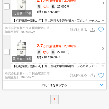
2.7
万円
(管理費等：2,000円)
敷
なし
礼
27,000円
1階
1K
26.08m²
画像：15枚
【初期費用分割払い可】岡山理科大学通学圏内・広めのキッチンス
ペース
株式会社良和ハウス 岡山駅西口店
詳細を見る
情報更新日
2026/07/25
2.7
万円
(管理費等：2,000円)
敷
なし
礼
27,000円
1階
1K
26.08m²
画像：16枚
【初期費用分割払い可】岡山理科大学通学圏内・広めのキッチンス
ペース
株式会社良和ハウス 岡山駅西口店
詳細を見る
情報更新日
2026/07/25
残り1件を表示する
1