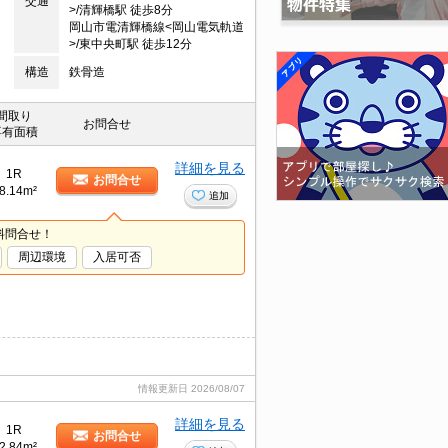
交通
>/清輝橋駅 徒歩8分
岡山市電清輝橋線<岡山電気軌道
>/東中央町駅 徒歩12分
構造
鉄骨造
間取り
お問合せ
専有面積
詳細を見る
1R
お問合せ
8.14m²
追加
料問合せ！
周辺環境
入居可否
情報更新日
2026/08/07
詳細を見る
1R
お問合せ
2.84m²