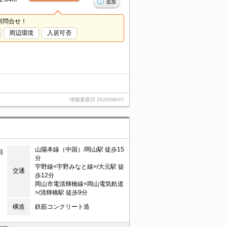
追加
料問合せ！
周辺環境
入居可否
情報更新日
2026/08/07
山陽本線（中国）/岡山駅 徒歩15
目
分
宇野線<宇野みなと線>/大元駅 徒
交通
歩12分
岡山市電清輝橋線<岡山電気軌道
>/清輝橋駅 徒歩9分
構造
鉄筋コンクリート造