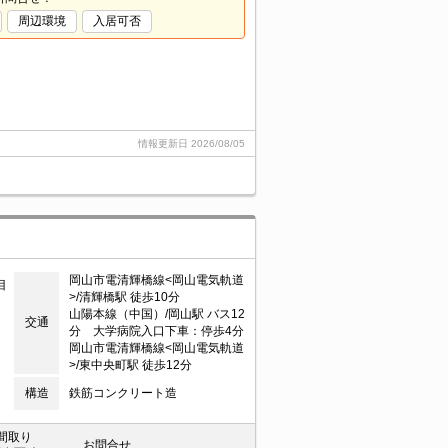
周辺環境
入居可否
情報更新日
2026/08/05
岡山市電清輝橋線<岡山電気軌道
目
>/清輝橋駅 徒歩10分
山陽本線（中国）/岡山駅 バス12
交通
分 大学病院入口下車：停歩4分
岡山市電清輝橋線<岡山電気軌道
>/東中央町駅 徒歩12分
構造
鉄筋コンクリート造
間取り
お問合せ