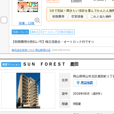
即入居可
3,000円
1分で完結！聞きたい項目を選んでかんたん無
初期費用
空室情報
これと似た物件
画像：13枚
写真いろいろ
南向き
オートロック
独立洗面台
【初期費用分割払い可】独立洗面台・オートロック付です☆
株式会社良和ハウス 岡山駅西口店
(086-899-8115)
ＳＵＮ ＦＯＲＥＳＴ 鹿田
賃貸マンション
岡山県岡山市北区鹿田町１丁
住所
周辺地図
築年
2018年08月（築8年）
階建
9階建