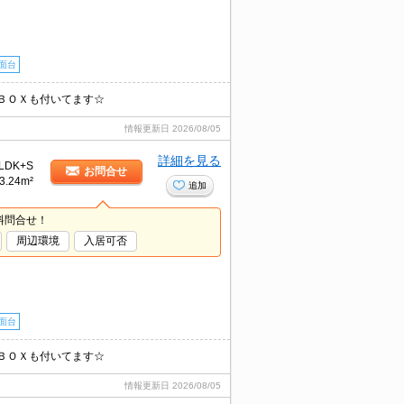
面台
配ＢＯＸも付いてます☆
情報更新日
2026/08/05
詳細を見る
LDK+S
お問合せ
3.24m²
追加
料問合せ！
周辺環境
入居可否
面台
配ＢＯＸも付いてます☆
情報更新日
2026/08/05