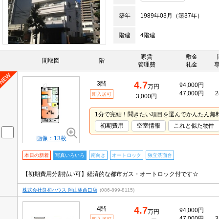
築年
1989年03月（築37年）
階建
4階建
家賃
敷金
間取図
階
管理費
礼金
4.7
3階
94,000円
万円
47,000円
2
即入居可
3,000円
1分で完結！聞きたい項目を選んでかんたん無
初期費用
空室情報
これと似た物件
画像：13枚
本日の新着
写真いろいろ
南向き
オートロック
独立洗面台
【初期費用分割払い可】経済的な都市ガス・オートロック付です☆
株式会社良和ハウス 岡山駅西口店
(086-899-8115)
4.7
4階
94,000円
万円
47,000円
3