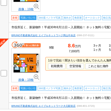
画像：19枚
新着
写真いろいろ
360度パノラマ写真
南向き
角部屋
オートロック
独立洗
市役所近く、新築物件！平成30年8月11日～入居開始！ ネット無料☆宅
BRUNO不動産株式会社 エイブルネットワーク岡山中央店
(086-237-0111)
8.6
3ヶ月
1
万円
9階
1ヶ月
5
7,000円
1分で完結！聞きたい項目を選んでかんたん無
初期費用
空室情報
これと似た物件
画像：19枚
新着
写真いろいろ
360度パノラマ写真
南向き
角部屋
オートロック
独立洗
市役所近く、新築物件！平成30年8月11日～入居開始！ ネット無料☆宅
BRUNO不動産株式会社 エイブルネットワーク大元駅前店
(086-801-3720)