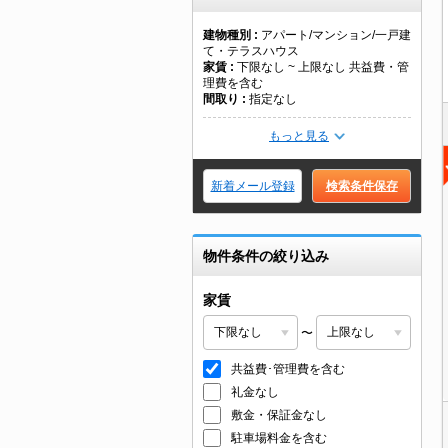
建物種別
アパート/マンション/一戸建
て・テラスハウス
家賃
下限なし ~ 上限なし 共益費・管
理費を含む
間取り
指定なし
もっと見る
新着メール登録
検索条件保存
物件条件の絞り込み
家賃
〜
共益費･管理費を含む
礼金なし
敷金・保証金なし
駐車場料金を含む