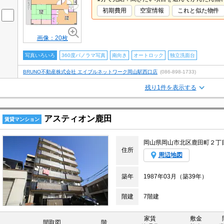
初期費用
空室情報
これと似た物件
画像：20枚
写真いろいろ
360度パノラマ写真
南向き
オートロック
独立洗面台
BRUNO不動産株式会社 エイブルネットワーク岡山駅西口店
(086-898-1733)
残り1件を表示する
アスティオン鹿田
賃貸マンション
岡山県岡山市北区鹿田町２丁
住所
周辺地図
築年
1987年03月（築39年）
階建
7階建
家賃
敷金
間取図
階