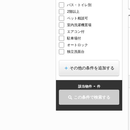
バス・トイレ別
2階以上
ペット相談可
室内洗濯機置場
エアコン付
駐車場付
オートロック
独立洗面台
その他の条件を追加する
-
該当物件
件
この条件で検索する