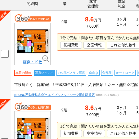
家賃
敷金
間取図
階
管理費
礼金
8.6
3ヶ月
1
万円
9階
1ヶ月
5
7,000円
1分で完結！聞きたい項目を選んでかんたん無
初期費用
空室情報
これと似た物件
画像：19枚
本日の新着
写真いろいろ
360度パノラマ写真
南向き
角部屋
オートロック
市役所近く、新築物件！平成30年8月11日～入居開始！ ネット無料☆宅
BRUNO不動産株式会社 エイブルネットワーク岡山駅前店
(086-801-5040)
8.6
3ヶ月
1
万円
9階
1ヶ月
5
7,000円
1分で完結！聞きたい項目を選んでかんたん無
初期費用
空室情報
これと似た物件