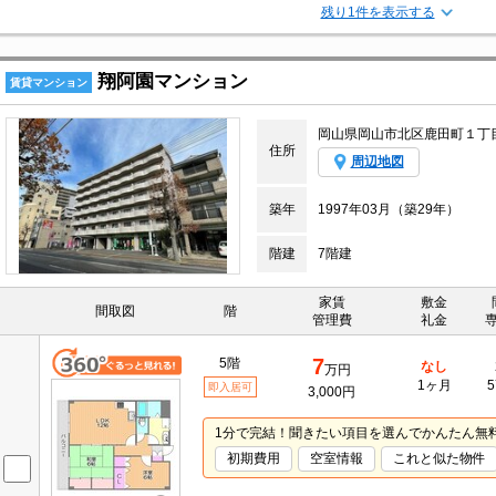
残り1件を表示する
翔阿園マンション
賃貸マンション
岡山県岡山市北区鹿田町１丁
住所
周辺地図
築年
1997年03月（築29年）
階建
7階建
家賃
敷金
間取図
階
管理費
礼金
7
5階
なし
万円
1ヶ月
5
即入居可
3,000円
1分で完結！聞きたい項目を選んでかんたん無
初期費用
空室情報
これと似た物件