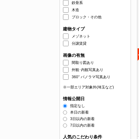
鉄骨系
木造
ブロック・その他
建物タイプ
メゾネット
分譲賃貸
画像の有無
間取り図あり
外観･内観写真あり
360° パノラマ写真あり
※一部エリア対象外(埼玉など)
情報公開日
指定なし
本日の新着
3日以内の新着
7日以内の新着
人気のこだわり条件