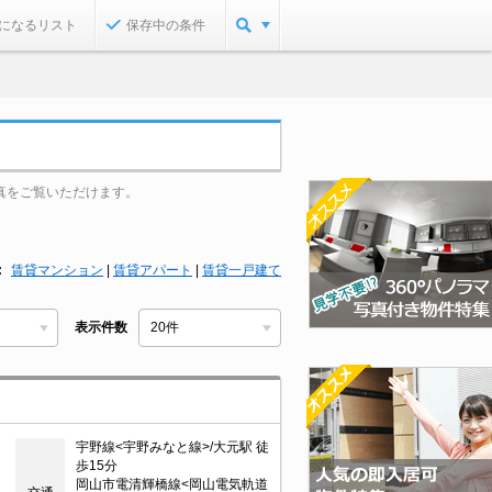
になるリスト
保存中の条件
真をご覧いただけます。
賃貸マンション
|
賃貸アパート
|
賃貸一戸建て
表示件数
宇野線<宇野みなと線>/大元駅 徒
目
歩15分
岡山市電清輝橋線<岡山電気軌道