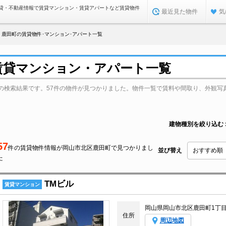
貸・不動産情報で賃貸マンション・賃貸アパートなど賃貸物件
最近見た物件
気
鹿田町の賃貸物件･マンション･アパート一覧
賃貸マンション・アパート一覧
の検索結果です。57件の物件が見つかりました。物件一覧で賃料や間取り、外観写
建物種別を絞り込む
57
件の賃貸物件情報が岡山市北区鹿田町で見つかりまし
並び替え
た
TMビル
賃貸マンション
岡山県岡山市北区鹿田町1丁
住所
周辺地図