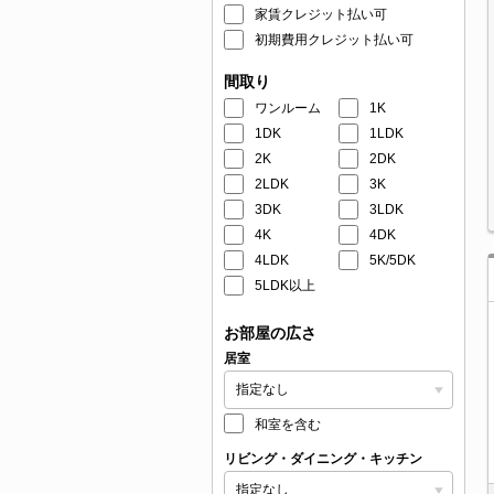
家賃クレジット払い可
初期費用クレジット払い可
間取り
ワンルーム
1K
1DK
1LDK
2K
2DK
2LDK
3K
3DK
3LDK
4K
4DK
4LDK
5K/5DK
5LDK以上
お部屋の広さ
居室
和室を含む
リビング・ダイニング・キッチン