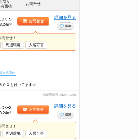
間取り
お問合せ
専有面積
詳細を見る
LDK+S
お問合せ
3.24m²
追加
料問合せ！
周辺環境
入居可否
独立洗面台
配ＢＯＸも付いてます☆
情報更新日
2026/08/06
詳細を見る
LDK+S
お問合せ
3.24m²
追加
料問合せ！
周辺環境
入居可否