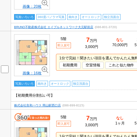
画像：20枚
写真いろいろ
360度パノラマ写真
南向き
オートロック
独立洗面台
BRUNO不動産株式会社 エイブルネットワーク大元駅前店
(086-801-3720)
7
5階
なし
万円
70,000円
5
即入居可
3,000円
1分で完結！聞きたい項目を選んでかんたん無
初期費用
空室情報
これと似た物件
画像：16枚
写真いろいろ
南向き
オートロック
独立洗面台
【初期費用分割払い可】
株式会社良和ハウス 岡山駅西口店
(086-899-8115)
7
5階
なし
万円
1ヶ月
5
即入居可
3,000円
1分で完結！聞きたい項目を選んでかんたん無