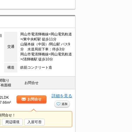
岡山市電清輝橋線<岡山電気軌道
目
>/東中央町駅 徒歩11分
山陽本線（中国）/岡山駅 バス9
交通
分 水道局前下車：停歩3分
岡山市電清輝橋線<岡山電気軌道
>/清輝橋駅 徒歩10分
構造
鉄筋コンクリート造
間取り
お問合せ
専有面積
詳細を見る
2LDK
お問合せ
7.66m²
追加
料問合せ！
周辺環境
入居可否