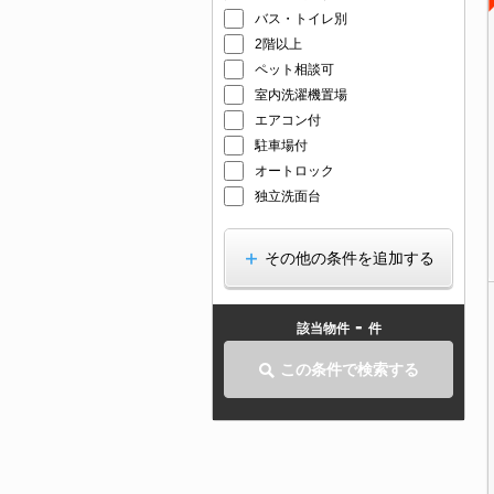
バス・トイレ別
2階以上
ペット相談可
室内洗濯機置場
エアコン付
駐車場付
オートロック
独立洗面台
その他の条件を追加する
-
該当物件
件
この条件で検索する