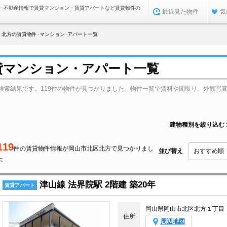
・不動産情報で賃貸マンション・賃貸アパートなど賃貸物件の
最近見た物件
気
北方の賃貸物件･マンション･アパート一覧
貸マンション・アパート一覧
検索結果です。119件の物件が見つかりました。物件一覧で賃料や間取り、外観写
建物種別を絞り込む
119
件の賃貸物件情報が岡山市北区北方で見つかりまし
並び替え
た
津山線 法界院駅 2階建 築20年
賃貸アパート
岡山県岡山市北区北方１丁目
住所
周辺地図