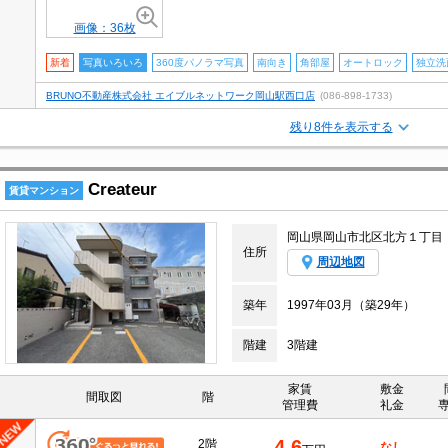
画像：36枚
新着
写真いろいろ
360度パノラマ写真
南向き
角部屋
オートロック
独立洗
BRUNO不動産株式会社 エイブルネットワーク岡山駅西口店
(086-898-1733)
残り8件を表示する
Createur
賃貸マンション
岡山県岡山市北区北方１丁目
住所
周辺地図
築年
1997年03月（築29年）
階建
3階建
家賃
敷金
間取図
階
管理費
礼金
4.6
2階
なし