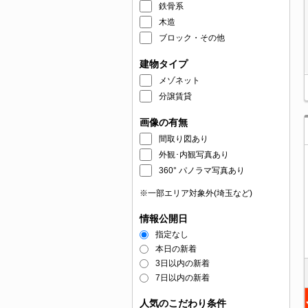
鉄骨系
木造
ブロック・その他
建物タイプ
メゾネット
分譲賃貸
画像の有無
間取り図あり
外観･内観写真あり
360° パノラマ写真あり
※一部エリア対象外(埼玉など)
情報公開日
指定なし
本日の新着
3日以内の新着
7日以内の新着
人気のこだわり条件