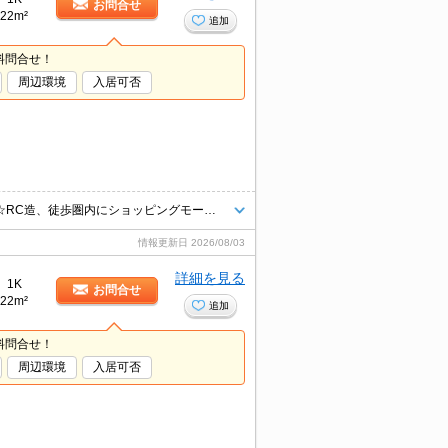
お問合せ
22m²
追加
料問合せ！
周辺環境
入居可否
岡山大学までほど良い距離にある学生物件！ネット無料で独立洗面台付き☆RC造、徒歩圏内にショッピングモールがあって生活に便利です！
情報更新日
2026/08/03
詳細を見る
1K
お問合せ
22m²
追加
料問合せ！
周辺環境
入居可否