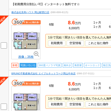
【初期費用分割払い可】インターネット無料です☆
株式会社良和ハウス 岡山駅西口店
(086-899-8115)
8.6
1ヶ月
万円
6階
1ヶ月
6
6,000円
1分で完結！聞きたい項目を選んでかんたん無
初期費用
空室情報
これと似た物件
画像：36枚
新着
写真いろいろ
360度パノラマ写真
南向き
角部屋
オートロック
独立洗
BRUNO不動産株式会社 エイブルネットワーク岡山中央店
(086-237-0111)
8.6
1ヶ月
万円
6階
1ヶ月
6
6,000円
1分で完結！聞きたい項目を選んでかんたん無
初期費用
空室情報
これと似た物件