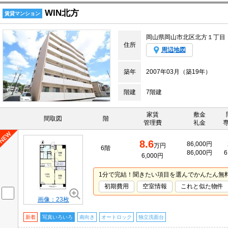
WIN北方
賃貸マンション
岡山県岡山市北区北方１丁目
住所
周辺地図
築年
2007年03月（築19年）
階建
7階建
家賃
敷金
間取図
階
管理費
礼金
8.6
86,000円
万円
6階
86,000円
6
6,000円
1分で完結！聞きたい項目を選んでかんたん無
初期費用
空室情報
これと似た物件
画像：23枚
新着
写真いろいろ
南向き
オートロック
独立洗面台