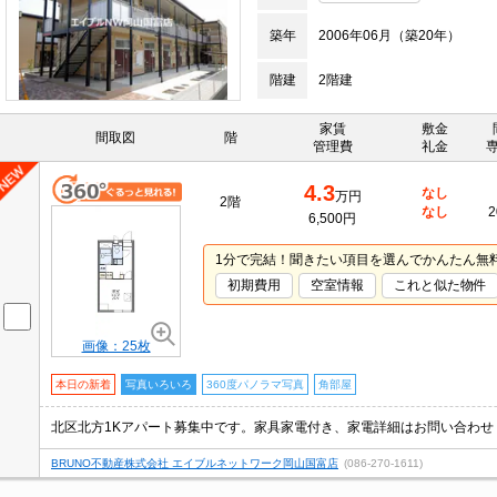
築年
2006年06月（築20年）
階建
2階建
家賃
敷金
間取図
階
管理費
礼金
4.3
なし
万円
2階
なし
2
6,500円
1分で完結！聞きたい項目を選んでかんたん無
初期費用
空室情報
これと似た物件
画像：25枚
本日の新着
写真いろいろ
360度パノラマ写真
角部屋
北区北方1Kアパート募集中です。家具家電付き、家電詳細はお問い合わせ
BRUNO不動産株式会社 エイブルネットワーク岡山国富店
(086-270-1611)