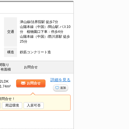
津山線/法界院駅 徒歩7分
山陽本線（中国）/岡山駅 バス10
交通
分 植物園口下車：停歩4分
山陽本線（中国）/西川原駅 徒歩
25分
構造
鉄筋コンクリート造
間取り
お問合せ
専有面積
詳細を見る
2LDK
お問合せ
1.74m²
追加
料問合せ！
周辺環境
入居可否