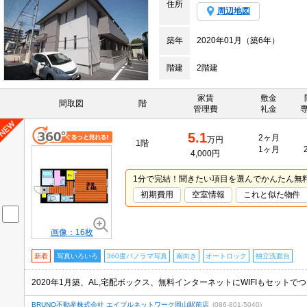
住所
周辺地図
築年
2020年01月（築6年）
階建
2階建
家賃
敷金
間取図
階
管理費
礼金
5.1
2ヶ月
万円
1階
1ヶ月
4,000円
1分で完結！聞きたい項目を選んでかんたん無
初期費用
空室情報
これと似た物件
画像：16枚
新着
写真いろいろ
360度パノラマ写真
南向き
オートロック
独立洗面台
2020年1月築、AL,宅配ボックス、無料インターネットにWIFIもセットで
BRUNO不動産株式会社 エイブルネットワーク岡山駅前店
(086-801-5040)