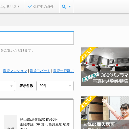
になるリスト
保存中の条件
真をご覧いただけます。
賃貸マンション
|
賃貸アパート
|
賃貸一戸建て
表示件数
津山線/法界院駅 徒歩6分
山陽本線（中国）/西川原駅 徒歩