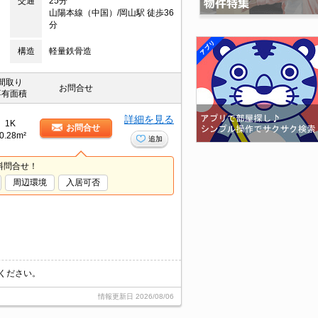
交通
25分
山陽本線（中国）/岡山駅 徒歩36
分
構造
軽量鉄骨造
間取り
お問合せ
専有面積
詳細を見る
1K
お問合せ
0.28m²
追加
料問合せ！
周辺環境
入居可否
ください。
情報更新日
2026/08/06