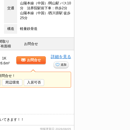
山陽本線（中国）/岡山駅 バス10
交通
分 法界院駅前下車：停歩2分
山陽本線（中国）/西川原駅 徒歩
25分
構造
軽量鉄骨造
間取り
お問合せ
専有面積
詳細を見る
1K
お問合せ
26.6m²
追加
料問合せ！
周辺環境
入居可否
ついてきます！！
情報更新日
2026/08/05