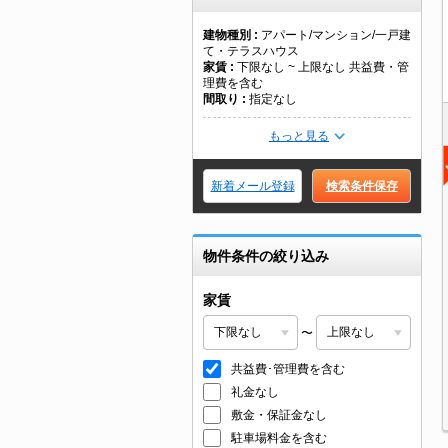
建物種別
アパート/マンション/一戸建
て・テラスハウス
家賃
下限なし ~ 上限なし 共益費・管
理費を含む
間取り
指定なし
もっと見る
新着メール登録
検索条件保存
物件条件の絞り込み
家賃
〜
共益費･管理費を含む
礼金なし
敷金・保証金なし
駐車場料金を含む