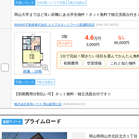
写真いろいろ
360度パノラマ写真
独立洗面台
BRUNO不動産株式会社 エイブルネットワーク庭瀬駅前店
(086-292-9020)
4.6
2階
なし
万円
46,000円
即入居可
3,000円
1分で完結！聞きたい項目を選んでかんたん無
初期費用
空室情報
これと似た物件
画像：16枚
写真いろいろ
独立洗面台
【初期費用分割払い可】ネット無料・独立洗面台付です☆
株式会社良和ハウス 岡山駅西口店
(086-899-8115)
プライムロード
賃貸アパート
岡山県岡山市北区北方１丁目