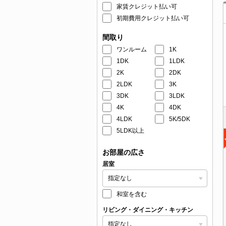
家賃クレジット払い可
初期費用クレジット払い可
間取り
ワンルーム
1K
1DK
1LDK
2K
2DK
2LDK
3K
3DK
3LDK
4K
4DK
4LDK
5K/5DK
5LDK以上
お部屋の広さ
居室
和室を含む
リビング・ダイニング・キッチン