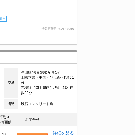
面台
情報更新日
2026/08/05
津山線/法界院駅 徒歩5分
山陽本線（中国）/岡山駅 徒歩31
交通
分
赤穂線（岡山県内）/西川原駅 徒
歩22分
構造
鉄筋コンクリート造
間取り
お問合せ
専有面積
詳細を見る
1K