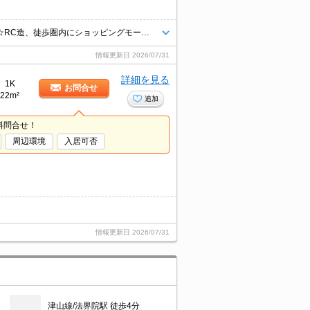
岡山大学までほど良い距離にある学生物件！ネット無料で独立洗面台付き☆RC造、徒歩圏内にショッピングモールがあって生活に便利です！
情報更新日
2026/07/31
詳細を見る
1K
お問合せ
22m²
追加
料問合せ！
周辺環境
入居可否
情報更新日
2026/07/31
津山線/法界院駅 徒歩4分