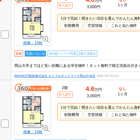
万円
1ヶ月
即入居可
3,000円
1分で完結！聞きたい項目を選んでかんたん無
初期費用
空室情報
これと似た物件
画像：18枚
新着
写真いろいろ
360度パノラマ写真
独立洗面台
BRUNO不動産株式会社 エイブルネットワーク岡山中央店
(086-237-0111)
4.6
2階
なし
万円
1ヶ月
即入居可
3,000円
1分で完結！聞きたい項目を選んでかんたん無
初期費用
空室情報
これと似た物件
画像：18枚