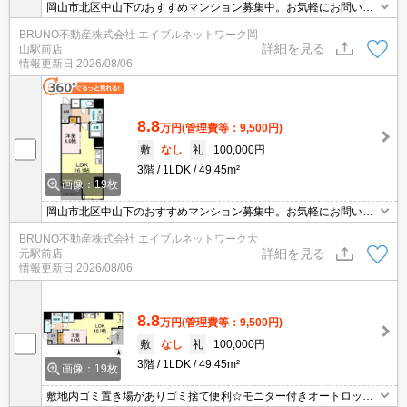
岡山市北区中山下のおすすめマンション募集中。お気軽にお問い合
わせください。
BRUNO不動産株式会社 エイブルネットワーク岡
詳細を見る
山駅前店
情報更新日
2026/08/06
8.8
万円
(管理費等：9,500円)
敷
なし
礼
100,000円
3階
1LDK
49.45m²
画像：19枚
岡山市北区中山下のおすすめマンション募集中。お気軽にお問い合
わせください。
BRUNO不動産株式会社 エイブルネットワーク大
詳細を見る
元駅前店
情報更新日
2026/08/06
8.8
万円
(管理費等：9,500円)
敷
なし
礼
100,000円
3階
1LDK
49.45m²
画像：19枚
敷地内ゴミ置き場がありゴミ捨て便利☆モニター付きオートロック