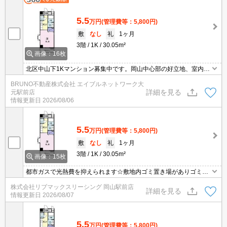
5.5
万円
(管理費等：5,800円)
敷
なし
礼
1ヶ月
3階
1K
30.05m²
画像：16枚
北区中山下1Kマンション募集中です。岡山中心部の好立地、室内設
備充実しています。
BRUNO不動産株式会社 エイブルネットワーク大
詳細を見る
元駅前店
情報更新日
2026/08/06
5.5
万円
(管理費等：5,800円)
敷
なし
礼
1ヶ月
3階
1K
30.05m²
画像：15枚
都市ガスで光熱費を抑えられます☆敷地内ゴミ置き場がありゴミ捨
て便利☆追い炊き機能や浴室乾燥機など人気の室内設備充実☆収納
株式会社リブマックスリーシング 岡山駅前店
力たっぷりのクローゼットあり☆最寄り駅まで徒歩3 分☆
詳細を見る
情報更新日
2026/08/07
5.5
万円
(管理費等：5,800円)