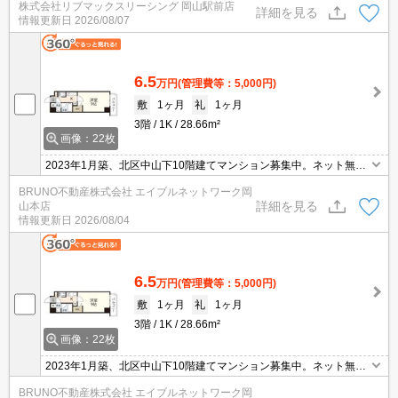
株式会社リブマックスリーシング 岡山駅前店
あり☆近くにスーパー・コンビニがあり、お買い物らくらく☆オー
詳細を見る
情報更新日
2026/08/07
トロック完備でセキュリティーは安心☆
6.5
万円
(管理費等：5,000円)
敷
1ヶ月
礼
1ヶ月
3階
1K
28.66m²
画像：22枚
2023年1月築、北区中山下10階建てマンション募集中。ネット無
料、室内設備充実。
BRUNO不動産株式会社 エイブルネットワーク岡
詳細を見る
山本店
情報更新日
2026/08/04
6.5
万円
(管理費等：5,000円)
敷
1ヶ月
礼
1ヶ月
3階
1K
28.66m²
画像：22枚
2023年1月築、北区中山下10階建てマンション募集中。ネット無
料、室内設備充実。
BRUNO不動産株式会社 エイブルネットワーク岡