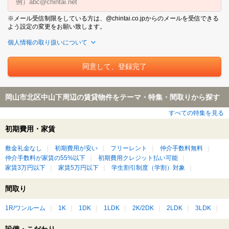
※メール受信制限をしている方は、@chintai.co.jpからのメールを受信できる
よう設定の変更をお願い致します。
個人情報の取り扱いについて
岡山市北区中山下周辺の賃貸物件をテーマ・特集・間取りから探す
すべての特集を見る
初期費用・家賃
敷金礼金なし
初期費用が安い
フリーレント
仲介手数料無料
仲介手数料が家賃の55%以下
初期費用クレジット払い可能
家賃3万円以下
家賃5万円以下
学生割引制度（学割）対象
間取り
1R/ワンルーム
1K
1DK
1LDK
2K/2DK
2LDK
3LDK
設備・こだわり