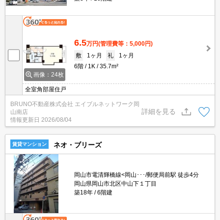
6.5
万円
(管理費等：5,000円)
敷
1ヶ月
礼
1ヶ月
6階
1K
35.7m²
画像：24枚
全室角部屋住戸
BRUNO不動産株式会社 エイブルネットワーク岡
詳細を見る
山南店
情報更新日
2026/08/04
ネオ・ブリーズ
賃貸マンション
岡山市電清輝橋線<岡山･･･/郵便局前駅 徒歩4分
岡山県岡山市北区中山下１丁目
築18年
6階建