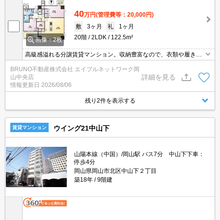
40
万円
(管理費等：20,000円)
敷
3ヶ月
礼
1ヶ月
20階
2LDK
122.5m²
画像：2枚
高級感溢れる分譲賃貸マンション。収納豊富なので、衣類や履き物
の整理がしやすく便利。防犯カメラが設置されているため犯罪への
BRUNO不動産株式会社 エイブルネットワーク岡
抑止力となり、安全性が高くなります。この機会にぜひお引っ越し
詳細を見る
山中央店
をご検討ください。
情報更新日
2026/08/06
残り2件を表示する
ウイング21中山下
賃貸マンション
山陽本線（中国）/岡山駅 バス7分 中山下下車：
停歩4分
岡山県岡山市北区中山下２丁目
築18年
9階建