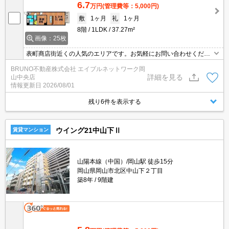
6.7
万円
(管理費等：5,000円)
敷
1ヶ月
礼
1ヶ月
8階
1LDK
37.27m²
画像：25枚
表町商店街近くの人気のエリアです。お気軽にお問い合わせくださ
い。
BRUNO不動産株式会社 エイブルネットワーク岡
詳細を見る
山中央店
情報更新日
2026/08/01
残り6件を表示する
ウイング21中山下Ⅱ
賃貸マンション
山陽本線（中国）/岡山駅 徒歩15分
岡山県岡山市北区中山下２丁目
築8年
9階建