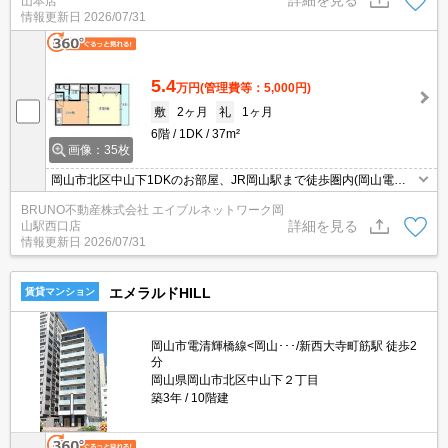
詳細を見る
山本店
情報更新日
2026/07/31
5.4
万円
(管理費等：5,000円)
敷
2ヶ月
礼
1ヶ月
6階
1DK
37m²
画像：35枚
岡山市北区中山下1DKのお部屋、JR岡山駅まで徒歩圏内(岡山電気
軌道の駅も近くにあります)、近隣に商店街及びコンビニがあり買い
BRUNO不動産株式会社 エイブルネットワーク岡
物に便利です。
詳細を見る
山駅西口店
情報更新日
2026/07/31
エメラルドHILL
賃貸マンション
岡山市電清輝橋線<岡山･･･/新西大寺町筋駅 徒歩2
分
岡山県岡山市北区中山下２丁目
築3年
10階建