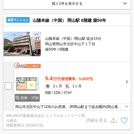
残り1件を表示する
山陽本線（中国） 岡山駅 6階建 築50年
賃貸マンション
山陽本線（中国）/岡山駅 徒歩15分
岡山県岡山市北区中山下１丁目
築50年
6階建
5.4
万円
(管理費等：5,000円)
敷
2ヶ月
礼
1ヶ月
6階
1DK
37m²
画像：35枚
岡山市北区中山下1DKのお部屋、JR岡山駅まで徒歩圏内(岡山電気
軌道の駅も近くにあります)、近隣に商店街及びコンビニがあり買い
BRUNO不動産株式会社 エイブルネットワーク岡
物に便利です。
詳細を見る
山南店
情報更新日
2026/07/31