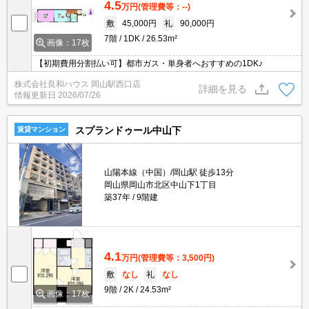
4.5
万円
(管理費等：--)
敷
45,000円
礼
90,000円
7階
1DK
26.53m²
画像：17枚
【初期費用分割払い可】都市ガス・単身者へおすすめの1DK♪
株式会社良和ハウス 岡山駅西口店
詳細を見る
情報更新日
2026/07/26
スプランドゥール中山下
賃貸マンション
山陽本線（中国）/岡山駅 徒歩13分
岡山県岡山市北区中山下1丁目
築37年
9階建
4.1
万円
(管理費等：3,500円)
敷
なし
礼
なし
9階
2K
24.53m²
画像：17枚