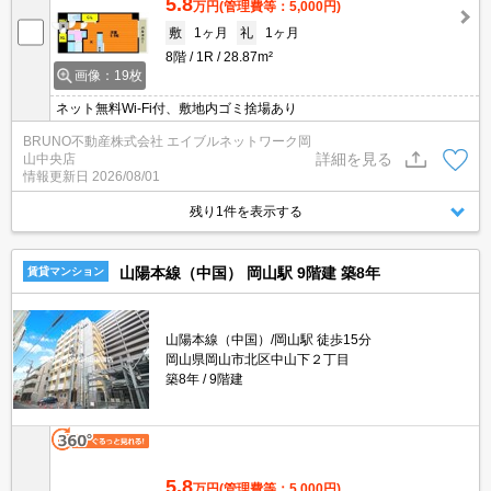
5.8
万円
(管理費等：5,000円)
敷
1ヶ月
礼
1ヶ月
8階
1R
28.87m²
画像：19枚
ネット無料Wi-Fi付、敷地内ゴミ捨場あり
BRUNO不動産株式会社 エイブルネットワーク岡
詳細を見る
山中央店
情報更新日
2026/08/01
残り1件を表示する
山陽本線（中国） 岡山駅 9階建 築8年
賃貸マンション
山陽本線（中国）/岡山駅 徒歩15分
岡山県岡山市北区中山下２丁目
築8年
9階建
5.8
万円
(管理費等：5,000円)