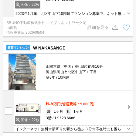
画像：22枚
2023年1月築、北区中山下10階建てマンション募集中。ネット無
料、室内設備充実。
BRUNO不動産株式会社 エイブルネットワーク岡
詳細を見る
山南店
情報更新日
2026/08/04
W NAKASANGE
賃貸マンション
山陽本線（中国）/岡山駅 徒歩16分
岡山県岡山市北区中山下１丁目
築3年
10階建
6.5
万円
(管理費等：5,000円)
敷
1ヶ月
礼
1ヶ月
3階
1K
28.66m²
画像：22枚
インターネット無料☆最寄りの駅から徒歩３分☆不在時にも困らな
い宅配ボックス完備☆収納力たっぷりのウォークインクローゼット