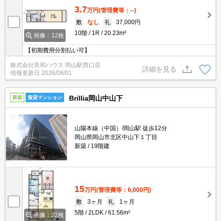
3.7
万円
(管理費等：--)
敷
なし
礼
37,000円
10階
1R
20.23m²
画像：12枚
【初期費用分割払い可】
株式会社良和ハウス 岡山駅西口店
詳細を見る
情報更新日
2026/08/01
Brillia岡山中山下
新築
賃貸マンション
山陽本線（中国）/岡山駅 徒歩12分
岡山県岡山市北区中山下１丁目
新築
19階建
15
万円
(管理費等：6,000円)
敷
3ヶ月
礼
1ヶ月
5階
2LDK
61.56m²
画像：22枚