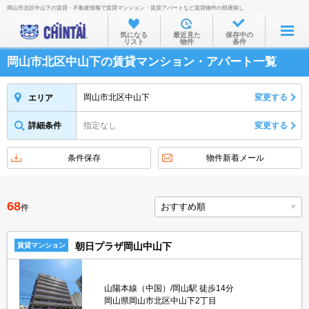
岡山市北区中山下の賃貸・不動産情報で賃貸マンション・賃貸アパートなど賃貸物件の部屋探し
お部屋を探す
気になる
最近見た
保存中の
リスト
物件
条件
沿線・駅から
岡山市北区中山下の賃貸マンション・アパート一覧
住所から
家賃相場から
岡山市北区中山下
変更する
エリア
通勤通学時間から
詳細条件
指定なし
変更する
物件特集から
条件保存
物件新着メール
不動産会社から
TOP
68
件
朝日プラザ岡山中山下
賃貸マンション
山陽本線（中国）/岡山駅 徒歩14分
岡山県岡山市北区中山下2丁目