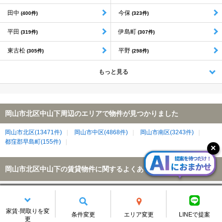
田中
今保
(400件)
(323件)
平田
伊島町
(319件)
(307件)
東古松
平野
(305件)
(298件)
もっと見る
岡山市北区中山下周辺のエリアで物件が見つかりました
岡山市北区(13471件)
岡山市中区(4868件)
岡山市南区(3243件)
都窪郡早島町(155件)
岡山市北区中山下の賃貸物件に関するよくある質問
岡山市北区中山下の賃貸物件数はどれくらいありますか？
家賃·間取りを変
条件変更
エリア変更
LINEで提案
岡山市北区中山下の家賃相場はどれくらいですか？また、家賃を
更