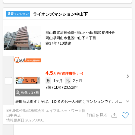
ライオンズマンション中山下
賃貸マンション
岡山市電清輝橋線<岡山･･･/田町駅 徒歩4分
岡山県岡山市北区中山下２丁目
築37年
10階建
4.5
万円
(管理費等：--)
敷
1ヶ月
礼
2ヶ月
7階
1DK
23.52m²
画像：27枚
表町商店街すぐそば、1ＤＫのお一人様向けマンションです。オー
トロック付きです。
BRUNO不動産株式会社 エイブルネットワーク岡
詳細を見る
山中央店
情報更新日
2026/08/01