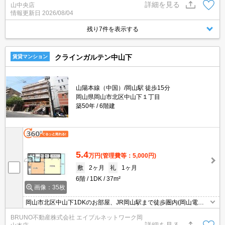
詳細を見る
山中央店
情報更新日
2026/08/04
残り7件を表示する
クラインガルテン中山下
賃貸マンション
山陽本線（中国）/岡山駅 徒歩15分
岡山県岡山市北区中山下１丁目
築50年
6階建
5.4
万円
(管理費等：5,000円)
敷
2ヶ月
礼
1ヶ月
6階
1DK
37m²
画像：35枚
岡山市北区中山下1DKのお部屋、JR岡山駅まで徒歩圏内(岡山電気
軌道の駅も近くにあります)、近隣に商店街及びコンビニがあり買い
BRUNO不動産株式会社 エイブルネットワーク岡
物に便利です。