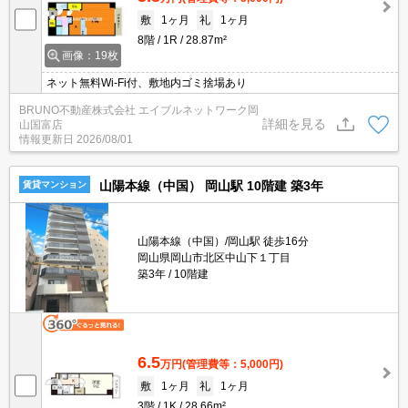
敷
1ヶ月
礼
1ヶ月
8階
1R
28.87m²
画像：19枚
ネット無料Wi-Fi付、敷地内ゴミ捨場あり
BRUNO不動産株式会社 エイブルネットワーク岡
詳細を見る
山国富店
情報更新日
2026/08/01
山陽本線（中国） 岡山駅 10階建 築3年
賃貸マンション
山陽本線（中国）/岡山駅 徒歩16分
岡山県岡山市北区中山下１丁目
築3年
10階建
6.5
万円
(管理費等：5,000円)
敷
1ヶ月
礼
1ヶ月
3階
1K
28.66m²