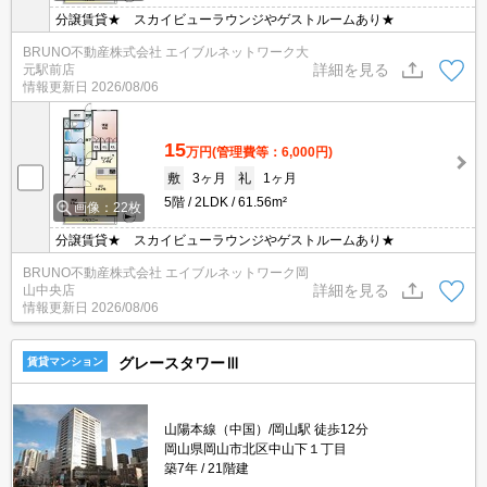
分譲賃貸★ スカイビューラウンジやゲストルームあり★
BRUNO不動産株式会社 エイブルネットワーク大
詳細を見る
元駅前店
情報更新日
2026/08/06
15
万円
(管理費等：6,000円)
敷
3ヶ月
礼
1ヶ月
5階
2LDK
61.56m²
画像：22枚
分譲賃貸★ スカイビューラウンジやゲストルームあり★
BRUNO不動産株式会社 エイブルネットワーク岡
詳細を見る
山中央店
情報更新日
2026/08/06
グレースタワーⅢ
賃貸マンション
山陽本線（中国）/岡山駅 徒歩12分
岡山県岡山市北区中山下１丁目
築7年
21階建