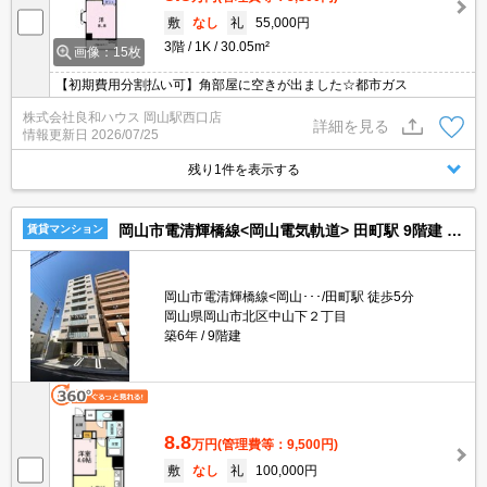
敷
なし
礼
55,000円
3階
1K
30.05m²
画像：15枚
【初期費用分割払い可】角部屋に空きが出ました☆都市ガス
株式会社良和ハウス 岡山駅西口店
詳細を見る
情報更新日
2026/07/25
残り1件を表示する
岡山市電清輝橋線<岡山電気軌道> 田町駅 9階建 築6年
賃貸マンション
岡山市電清輝橋線<岡山･･･/田町駅 徒歩5分
岡山県岡山市北区中山下２丁目
築6年
9階建
8.8
万円
(管理費等：9,500円)
敷
なし
礼
100,000円