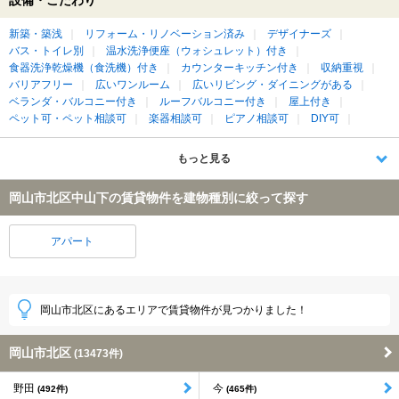
新築・築浅
リフォーム・リノベーション済み
デザイナーズ
バス・トイレ別
温水洗浄便座（ウォシュレット）付き
食器洗浄乾燥機（食洗機）付き
カウンターキッチン付き
収納重視
バリアフリー
広いワンルーム
広いリビング・ダイニングがある
ベランダ・バルコニー付き
ルーフバルコニー付き
屋上付き
ペット可・ペット相談可
楽器相談可
ピアノ相談可
DIY可
もっと見る
岡山市北区中山下の賃貸物件を建物種別に絞って探す
アパート
岡山市北区にあるエリアで賃貸物件が見つかりました！
岡山市北区
(13473件)
野田
今
(492件)
(465件)