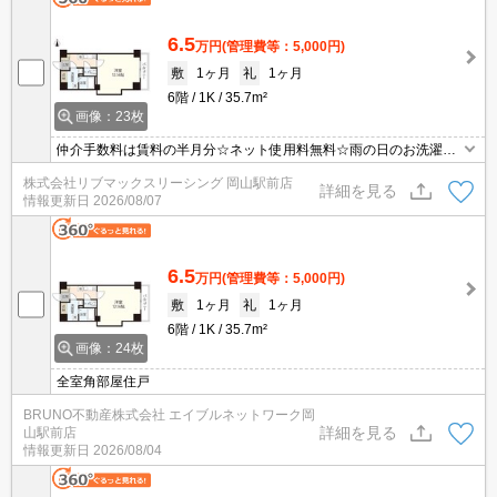
6.5
万円
(管理費等：5,000円)
敷
1ヶ月
礼
1ヶ月
6階
1K
35.7m²
画像：23枚
仲介手数料は賃料の半月分☆ネット使用料無料☆雨の日のお洗濯も
安心な浴室乾燥機あり☆敷地内ゴミ置き場がありゴミ捨て便利☆モ
株式会社リブマックスリーシング 岡山駅前店
ニター付きオートロックで防犯面も安心☆不在時にお荷物の受け取
詳細を見る
情報更新日
2026/08/07
り可能な宅配ボックスあり☆
6.5
万円
(管理費等：5,000円)
敷
1ヶ月
礼
1ヶ月
6階
1K
35.7m²
画像：24枚
全室角部屋住戸
BRUNO不動産株式会社 エイブルネットワーク岡
詳細を見る
山駅前店
情報更新日
2026/08/04