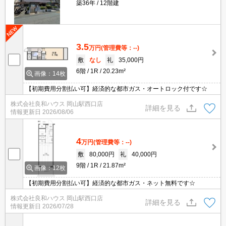
築36年
12階建
3.5
万円
(管理費等：--)
敷
なし
礼
35,000円
6階
1R
20.23m²
画像：14枚
【初期費用分割払い可】経済的な都市ガス・オートロック付です☆
株式会社良和ハウス 岡山駅西口店
詳細を見る
情報更新日
2026/08/06
4
万円
(管理費等：--)
敷
80,000円
礼
40,000円
9階
1R
21.87m²
画像：12枚
【初期費用分割払い可】経済的な都市ガス・ネット無料です☆
株式会社良和ハウス 岡山駅西口店
詳細を見る
情報更新日
2026/07/28