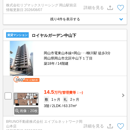
で防犯面も安心☆不在時にお荷物の受け取り可能な宅配ボックスあ
株式会社リブマックスリーシング 岡山駅前店
り☆ネット使用料無料☆追い炊き機能や浴室乾燥機など人気の室内
詳細を見る
情報更新日
2026/08/07
設備充実☆
残り4件を表示する
ロイヤルガーデン中山下
賃貸マンション
岡山市電東山本線<岡山･･･/柳川駅 徒歩3分
岡山県岡山市北区中山下１丁目
築18年
14階建
14.5
万円
(管理費等：--)
敷
1ヶ月
礼
2ヶ月
3階
2LDK
63.37m²
画像：20枚
BRUNO不動産株式会社 エイブルネットワーク岡
詳細を見る
山本店