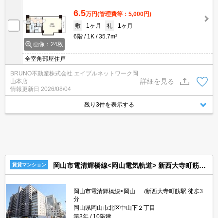
6.5
万円
(管理費等：5,000円)
敷
1ヶ月
礼
1ヶ月
6階
1K
35.7m²
画像：24枚
全室角部屋住戸
BRUNO不動産株式会社 エイブルネットワーク岡
詳細を見る
山本店
情報更新日
2026/08/04
残り3件を表示する
岡山市電清輝橋線<岡山電気軌道> 新西大寺町筋駅 10階建 築3年
賃貸マンション
岡山市電清輝橋線<岡山･･･/新西大寺町筋駅 徒歩3
分
岡山県岡山市北区中山下２丁目
築3年
10階建