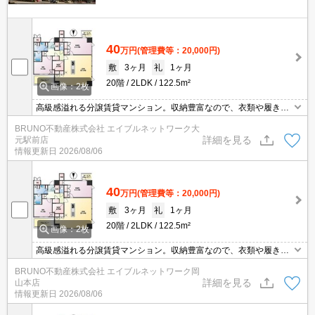
40
万円
(管理費等：20,000円)
敷
3ヶ月
礼
1ヶ月
20階
2LDK
122.5m²
画像：2枚
高級感溢れる分譲賃貸マンション。収納豊富なので、衣類や履き物
の整理がしやすく便利。防犯カメラが設置されているため犯罪への
BRUNO不動産株式会社 エイブルネットワーク大
抑止力となり、安全性が高くなります。この機会にぜひお引っ越し
詳細を見る
元駅前店
をご検討ください。
情報更新日
2026/08/06
40
万円
(管理費等：20,000円)
敷
3ヶ月
礼
1ヶ月
20階
2LDK
122.5m²
画像：2枚
高級感溢れる分譲賃貸マンション。収納豊富なので、衣類や履き物
の整理がしやすく便利。防犯カメラが設置されているため犯罪への
BRUNO不動産株式会社 エイブルネットワーク岡
抑止力となり、安全性が高くなります。この機会にぜひお引っ越し
詳細を見る
山本店
をご検討ください。
情報更新日
2026/08/06