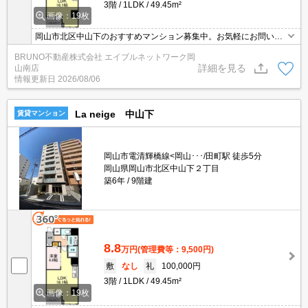
3階
1LDK
49.45m²
画像：19枚
岡山市北区中山下のおすすめマンション募集中。お気軽にお問い合
わせください。
BRUNO不動産株式会社 エイブルネットワーク岡
詳細を見る
山南店
情報更新日
2026/08/06
La neige 中山下
賃貸マンション
岡山市電清輝橋線<岡山･･･/田町駅 徒歩5分
岡山県岡山市北区中山下２丁目
築6年
9階建
8.8
万円
(管理費等：9,500円)
敷
なし
礼
100,000円
3階
1LDK
49.45m²
画像：19枚