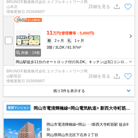
BRUNO不動産株式会社 エイブルネットワーク岡
詳細を見る
山本店
情報更新日
2026/08/07
11
万円
(管理費等：5,000円)
敷
2ヶ月
礼
1ヶ月
3階
3LDK
81.97m²
画像：19枚
岡山駅徒歩11分のオートロック付の3LDK。キッチンは3口コンロの
グリル付。お料理が捗りますね。人気の都市ガス物件です。
BRUNO不動産株式会社 エイブルネットワーク岡
詳細を見る
山駅前店
情報更新日
2026/08/07
残り3件を表示する
岡山市電清輝橋線<岡山電気軌道> 新西大寺町筋駅 14階建 築4年
賃貸マンション
岡山市電清輝橋線<岡山･･･/新西大寺町筋駅 徒歩9
分
岡山県岡山市北区下石井２丁目