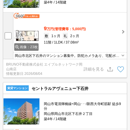
築4年
14階建
9
万円
(管理費等：5,000円)
敷
1ヶ月
礼
2ヶ月
11階
1LDK
37.08m²
画像：23枚
岡山市北区下石井のマンション募集中。防犯カメラあり、宅配ボッ
クス付き、オートロック。インターネット無料。浴室乾燥機付き、
BRUNO不動産株式会社 エイブルネットワーク岡
追い焚き機能付きバス、お気軽にお問い合わせください。
詳細を見る
山南店
情報更新日
2026/08/04
セントラルアヴェニュー下石井
賃貸マンション
岡山市電清輝橋線<岡山･･･/新西大寺町筋駅 徒歩9
分
岡山県岡山市北区下石井２丁目
築4年
14階建