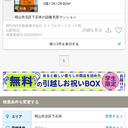
1階
1K
29.92m²
画像：20枚
岡山市北区下石井の設備充実マンション
BRUNO不動産株式会社 エイブルネットワーク岡
詳細を見る
山駅前店
情報更新日
2026/08/07
残り1件を表示する
1
検索条件を変更する
岡山市北区下石井
変更する
エリア