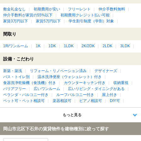
敷金礼金なし
初期費用が安い
フリーレント
仲介手数料無料
仲介手数料が家賃の55%以下
初期費用クレジット払い可能
家賃3万円以下
家賃5万円以下
学生割引制度（学割）対象
間取り
1R/ワンルーム
1K
1DK
1LDK
2K/2DK
2LDK
3LDK
設備・こだわり
新築・築浅
リフォーム・リノベーション済み
デザイナーズ
バス・トイレ別
温水洗浄便座（ウォシュレット）付き
食器洗浄乾燥機（食洗機）付き
カウンターキッチン付き
収納重視
バリアフリー
広いワンルーム
広いリビング・ダイニングがある
ベランダ・バルコニー付き
ルーフバルコニー付き
屋上付き
ペット可・ペット相談可
楽器相談可
ピアノ相談可
DIY可
もっと見る
岡山市北区下石井の賃貸物件を建物種別に絞って探す