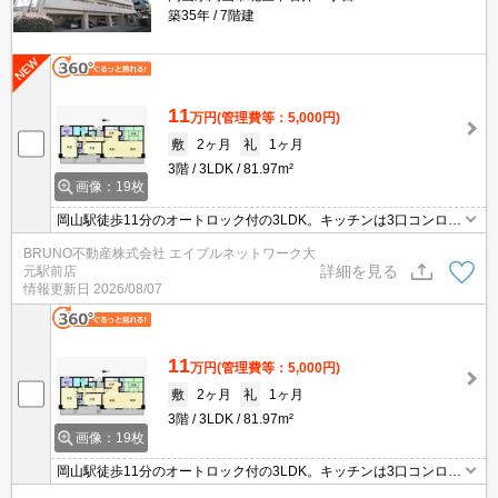
築35年
7階建
11
万円
(管理費等：5,000円)
敷
2ヶ月
礼
1ヶ月
3階
3LDK
81.97m²
画像：19枚
岡山駅徒歩11分のオートロック付の3LDK。キッチンは3口コンロの
グリル付。お料理が捗りますね。人気の都市ガス物件です。
BRUNO不動産株式会社 エイブルネットワーク大
詳細を見る
元駅前店
情報更新日
2026/08/07
11
万円
(管理費等：5,000円)
敷
2ヶ月
礼
1ヶ月
3階
3LDK
81.97m²
画像：19枚
岡山駅徒歩11分のオートロック付の3LDK。キッチンは3口コンロの
グリル付。お料理が捗りますね。人気の都市ガス物件です。