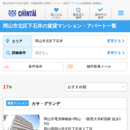
岡山市北区下石井の賃貸・不動産情報で賃貸マンション・賃貸アパートなど賃貸物件の部屋探し
お部屋を探す
気になる
最近見た
保存中の
リスト
物件
条件
沿線・駅から
岡山市北区下石井の賃貸マンション・アパート一覧
住所から
家賃相場から
岡山市北区下石井
変更する
エリア
通勤通学時間から
詳細条件
指定なし
変更する
物件特集から
条件保存
物件新着メール
不動産会社から
TOP
17
件
カサ・グランデ
賃貸マンション
岡山市電清輝橋線<岡山･･･/新西大寺町筋駅 徒歩1
0分
岡山県岡山市北区下石井２丁目