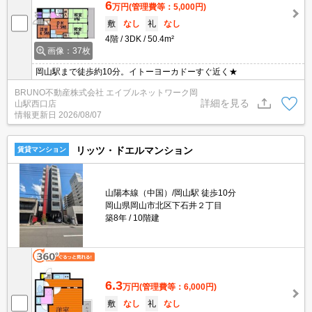
6
万円
(管理費等：5,000円)
敷
なし
礼
なし
4階
3DK
50.4m²
画像：37枚
岡山駅まで徒歩約10分。イトーヨーカドーすぐ近く★
BRUNO不動産株式会社 エイブルネットワーク岡
詳細を見る
山駅西口店
情報更新日
2026/08/07
リッツ・ドエルマンション
賃貸マンション
山陽本線（中国）/岡山駅 徒歩10分
岡山県岡山市北区下石井２丁目
築8年
10階建
6.3
万円
(管理費等：6,000円)
敷
なし
礼
なし