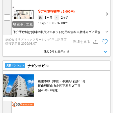
9
万円
(管理費等：5,000円)
敷
1ヶ月
礼
2ヶ月
11階
1LDK
37.08m²
画像：21枚
仲介手数料は賃料の半月分☆ネット使用料無料☆敷地内ゴミ置き場
がありゴミ捨て便利☆追い炊き機能や浴室乾燥機など人気の室内設
株式会社リブマックスリーシング 岡山駅前店
備充実☆モニター付きオートロックで防犯面も安心☆二人入居可能
詳細を見る
情報更新日
2026/08/07
☆
残り2件を表示する
ナガシオビル
賃貸マンション
山陽本線（中国）/岡山駅 徒歩10分
岡山県岡山市北区下石井２丁目
築45年
9階建