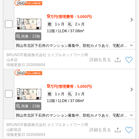
9
万円
(管理費等：5,000円)
敷
1ヶ月
礼
2ヶ月
11階
1LDK
37.08m²
画像：23枚
岡山市北区下石井のマンション募集中。防犯カメラあり、宅配ボッ
クス付き、オートロック。インターネット無料。浴室乾燥機付き、
BRUNO不動産株式会社 エイブルネットワーク岡
追い焚き機能付きバス、お気軽にお問い合わせください。
詳細を見る
山本店
情報更新日
2026/08/04
9
万円
(管理費等：5,000円)
敷
1ヶ月
礼
2ヶ月
11階
1LDK
37.08m²
画像：23枚
岡山市北区下石井のマンション募集中。防犯カメラあり、宅配ボッ
クス付き、オートロック。インターネット無料。浴室乾燥機付き、
BRUNO不動産株式会社 エイブルネットワーク岡
追い焚き機能付きバス、お気軽にお問い合わせください。
詳細を見る
山駅前店
情報更新日
2026/08/04