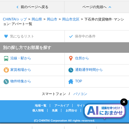
前のページへ戻る
ページの先頭へ
CHINTAIトップ
岡山県
岡山市
岡山市北区
下石井の賃貸物件･マンシ
ョン･アパート一覧
気になるリスト
保存中の条件
別の探し方でお部屋を探す
沿線・駅から
住所から
家賃相場から
通勤通学時間から
物件特集から
TOP
スマートフォン
パソコン
地域一覧
アーカイブ
サイトマップ
個人情報
免責
お問合せ
会社案内
(C) CHINTAI Corporation All rights reserved.