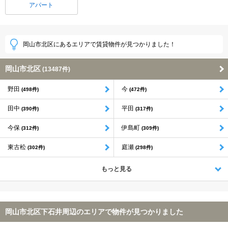
アパート
岡山市北区にあるエリアで賃貸物件が見つかりました！
岡山市北区
(13487件)
野田
今
(498件)
(472件)
田中
平田
(390件)
(317件)
今保
伊島町
(312件)
(309件)
東古松
庭瀬
(302件)
(298件)
もっと見る
岡山市北区下石井周辺のエリアで物件が見つかりました