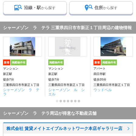
沿線・駅
住所
から探す
から探す
シャーメゾン ラ テラ 三重県四日市市新正１丁目周辺の建物情報
新着
掲載物件有
掲載物件有
新着
掲載物件有
マンション
マンション
アパート
新正駅
新正駅
四日市駅
徒歩7分
徒歩7分
徒歩20分
三重県四日市市新正１丁目
三重県四日市市新正１丁目
三重県四日市市新正１丁目
シャーメゾン ラ テ
シャーメゾン ル シ
ウッドベル
ラ
エル
シャーメゾン ラ テラ周辺が得意な不動産店舗
株式会社 賃貸メイトエイブルネットワーク本店ギャラリー店