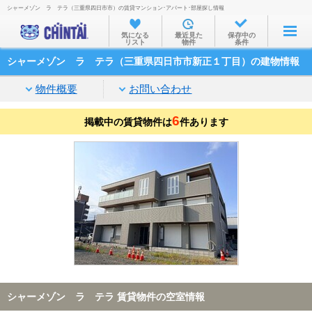
シャーメゾン ラ テラ（三重県四日市市）の賃貸マンション･アパート･部屋探し情報
お部屋を探す
気になる
最近見た
保存中の
リスト
物件
条件
沿線・駅から
シャーメゾン ラ テラ（三重県四日市市新正１丁目）の建物情報
住所から
物件概要
お問い合わせ
家賃相場から
6
掲載中の賃貸物件は
通勤通学時間から
件あります
物件特集から
不動産会社から
TOP
シャーメゾン ラ テラ 賃貸物件の空室情報