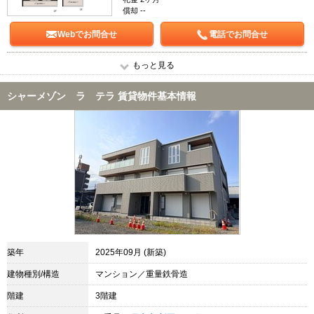
償却 --
Webでお問合せ
電話でお問合せ
もっと見る
シャーメゾン ラ テラ 賃貸物件基本情報
築年
2025年09月 (新築)
建物種別/構造
マンション／重量鉄骨造
階建
3階建