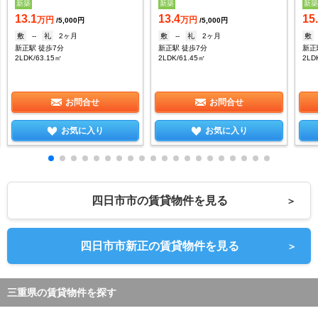
新築
新築
新
13.1
13.4
15
万円
万円
/5,000円
/5,000円
敷
--
礼
2ヶ月
敷
--
礼
2ヶ月
敷
新正駅 徒歩7分
新正駅 徒歩7分
新正
2LDK/63.15㎡
2LDK/61.45㎡
2LD
お問合せ
お問合せ
お気に入り
お気に入り
四日市市の賃貸物件を見る
＞
四日市市新正の賃貸物件を見る
＞
三重県の賃貸物件を探す