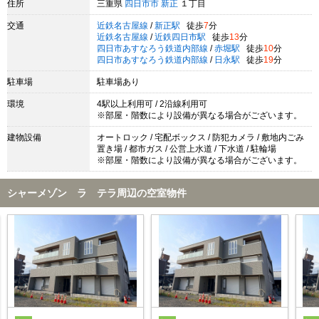
住所
三重県
四日市市
新正
１丁目
交通
近鉄名古屋線
/
新正駅
徒歩
7
分
近鉄名古屋線
/
近鉄四日市駅
徒歩
13
分
四日市あすなろう鉄道内部線
/
赤堀駅
徒歩
10
分
四日市あすなろう鉄道内部線
/
日永駅
徒歩
19
分
駐車場
駐車場あり
環境
4駅以上利用可 / 2沿線利用可
※部屋・階数により設備が異なる場合がございます。
建物設備
オートロック / 宅配ボックス / 防犯カメラ / 敷地内ごみ
置き場 / 都市ガス / 公営上水道 / 下水道 / 駐輪場
※部屋・階数により設備が異なる場合がございます。
シャーメゾン ラ テラ周辺の空室物件