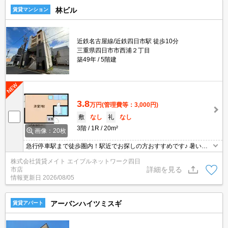
林ビル
賃貸マンション
近鉄名古屋線/近鉄四日市駅 徒歩10分
三重県四日市市西浦２丁目
築49年
5階建
3.8
万円
(管理費等：3,000円)
敷
なし
礼
なし
3階
1R
20m²
画像：20枚
急行停車駅まで徒歩圏内！駅近でお探しの方おすすめです♪ 暑い
夏・寒い冬に大活躍のエアコン♪エアコン付き物件ならオールシーズ
株式会社賃貸メイト エイブルネットワーク四日
ン快適に過ごせます◎
詳細を見る
市店
情報更新日
2026/08/05
アーバンハイツミスギ
賃貸アパート