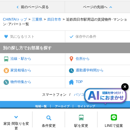
前のページへ戻る
ページの先頭へ
CHINTAIトップ
三重県
四日市市
近鉄四日市駅周辺の賃貸物件･マンショ
ン･アパート一覧
気になるリスト
保存中の条件
別の探し方でお部屋を探す
沿線・駅から
住所から
家賃相場から
通勤通学時間から
物件特集から
TOP
スマートフォン
パソコン
地域一覧
アーカイブ
サイトマップ
個人情報
免責
お問合せ
会社案内
(C) CHINTAI Corporation All rights reserved.
家賃·間取りを変
条件変更
駅を変更
LINEで提案
更