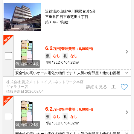
近鉄湯の山線/中川原駅 徒歩5分
三重県四日市市芝田１丁目
築31年
7階建
6.2
万円
(管理費等：6,000円)
敷
なし
礼
なし
7階
3LDK
64.32m²
画像：24枚
安全性の高いオール電化の物件です！ 人気の角部屋！他のお部屋と
比べて窓も多く圧迫感も少ないです。また、日の光が入って明るく
株式会社 賃貸メイト エイブルネットワーク本店
換気もしやすいです♪お隣さまが少ないので生活音が軽減されるのも
詳細を見る
ギャラリー店
メリットです◎
情報更新日
2026/08/04
6.2
万円
(管理費等：6,000円)
敷
なし
礼
なし
7階
3LDK
64.32m²
画像：24枚
安全性の高いオール電化の物件です！ 人気の角部屋！他のお部屋と