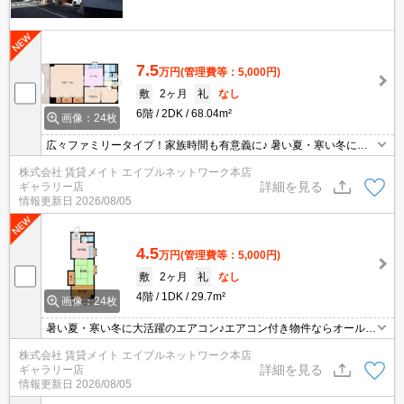
7.5
万円
(管理費等：5,000円)
敷
2ヶ月
礼
なし
6階
2DK
68.04m²
画像：24枚
広々ファミリータイプ！家族時間も有意義に♪ 暑い夏・寒い冬に大
活躍のエアコン♪エアコン付き物件ならオールシーズン快適に過ごせ
株式会社 賃貸メイト エイブルネットワーク本店
ます◎
詳細を見る
ギャラリー店
情報更新日
2026/08/05
4.5
万円
(管理費等：5,000円)
敷
2ヶ月
礼
なし
4階
1DK
29.7m²
画像：24枚
暑い夏・寒い冬に大活躍のエアコン♪エアコン付き物件ならオールシ
ーズン快適に過ごせます◎ キッチンと居室を分けたい方にオススメ
株式会社 賃貸メイト エイブルネットワーク本店
の間取りです♪
詳細を見る
ギャラリー店
情報更新日
2026/08/05