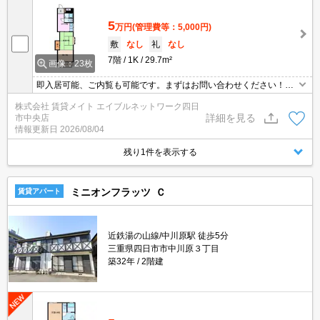
5
万円
(管理費等：5,000円)
敷
なし
礼
なし
7階
1K
29.7m²
画像：23枚
即入居可能、ご内覧も可能です。まずはお問い合わせください！オ
ンライン内見、オンライン申込も可能です。
株式会社 賃貸メイト エイブルネットワーク四日
詳細を見る
市中央店
情報更新日
2026/08/04
残り1件を表示する
ミニオンフラッツ Ｃ
賃貸アパート
近鉄湯の山線/中川原駅 徒歩5分
三重県四日市市中川原３丁目
築32年
2階建