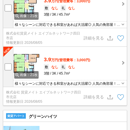
3.9
万円
(管理費等：3,000円)
敷
なし
礼
なし
3階
3K
45.7m²
画像：21枚
様々なシーンに対応できる和室があれば大活躍◎ 人気の角部屋！他
のお部屋と比べて窓も多く圧迫感も少ないです。また、日の光が入
株式会社賃貸メイト エイブルネットワーク四日
って明るく換気もしやすいです♪お隣さまが少ないので生活音が軽減
詳細を見る
市店
されるのもメリットです◎
情報更新日
2026/08/05
3.9
万円
(管理費等：3,000円)
敷
なし
礼
なし
3階
3K
45.7m²
画像：21枚
様々なシーンに対応できる和室があれば大活躍◎ 人気の角部屋！他
のお部屋と比べて窓も多く圧迫感も少ないです。また、日の光が入
株式会社 賃貸メイト エイブルネットワーク四日
って明るく換気もしやすいです♪お隣さまが少ないので生活音が軽減
詳細を見る
市北店
されるのもメリットです◎
情報更新日
2026/08/05
グリーンハイツ
賃貸アパート