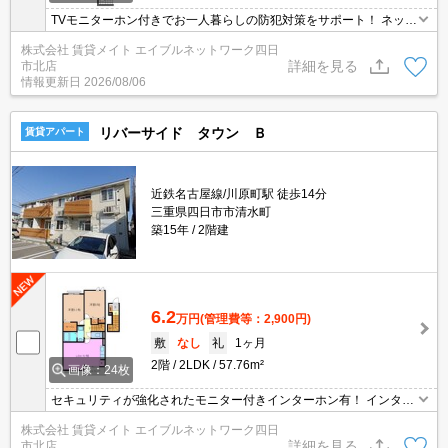
TVモニターホン付きでお一人暮らしの防犯対策をサポート！ ネット
無料物件は節約効果が期待できます！データ通信量を気にせず無料
株式会社 賃貸メイト エイブルネットワーク四日
でネットが利用できます。PCはもちろんスマートフォンやオンライ
詳細を見る
市北店
ンで利用できるゲームなどさまざまな用途で楽しめます♪
情報更新日
2026/08/06
リバーサイド タウン Ｂ
賃貸アパート
近鉄名古屋線/川原町駅 徒歩14分
三重県四日市市清水町
築15年
2階建
6.2
万円
(管理費等：2,900円)
敷
なし
礼
1ヶ月
2階
2LDK
57.76m²
画像：24枚
セキュリティが強化されたモニター付きインターホン有！ インター
ネット無料物件！面倒な個人での手続き不要でご利用いただけます♪
株式会社 賃貸メイト エイブルネットワーク四日
私生活はもちろんテレワーク勤務の方にもおすすめですよ♪
詳細を見る
市北店