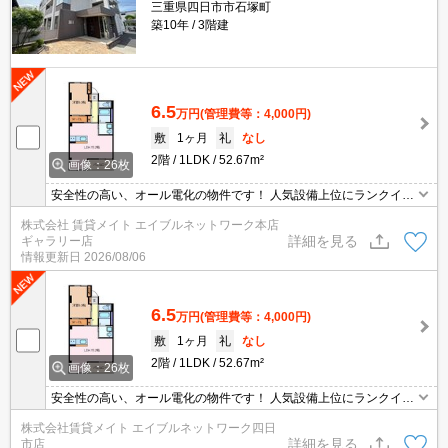
三重県四日市市石塚町
築10年
3階建
6.5
万円
(管理費等：4,000円)
敷
1ヶ月
礼
なし
2階
1LDK
52.67m²
画像：26枚
安全性の高い、オール電化の物件です！ 人気設備上位にランクイン!
オートロック付き物件です♪毎日の暮らしに安心感◎
株式会社 賃貸メイト エイブルネットワーク本店
詳細を見る
ギャラリー店
情報更新日
2026/08/06
6.5
万円
(管理費等：4,000円)
敷
1ヶ月
礼
なし
2階
1LDK
52.67m²
画像：26枚
安全性の高い、オール電化の物件です！ 人気設備上位にランクイン!
オートロック付き物件です♪毎日の暮らしに安心感◎
株式会社賃貸メイト エイブルネットワーク四日
詳細を見る
市店