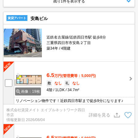
残り1件を表示する
安島ビル
賃貸アパート
近鉄名古屋線/近鉄四日市駅 徒歩8分
三重県四日市市安島２丁目
築34年
4階建
6.5
万円
(管理費等：5,000円)
敷
なし
礼
なし
4階
1LDK
34.7m²
画像：19枚
リノベーション物件です！近鉄四日市駅まで徒歩9分になります♪
株式会社賃貸メイト エイブルネットワーク四日
詳細を見る
市店
情報更新日
2026/08/04
6.5