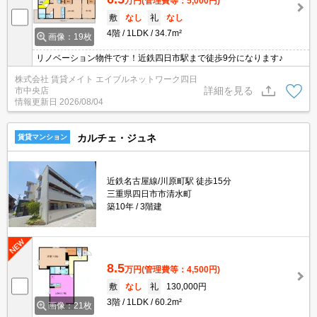
万円
(管理費等：5,000円)
敷
なし
礼
なし
4階
1LDK
34.7m²
画像：19枚
リノベーション物件です！近鉄四日市駅まで徒歩9分になります♪
株式会社 賃貸メイト エイブルネットワーク四日
詳細を見る
市中央店
情報更新日
2026/08/04
カルチェ・ジュネ
賃貸マンション
近鉄名古屋線/川原町駅 徒歩15分
三重県四日市市清水町
築10年
3階建
8.5
万円
(管理費等：4,500円)
敷
なし
礼
130,000円
3階
1LDK
60.2m²
画像：21枚