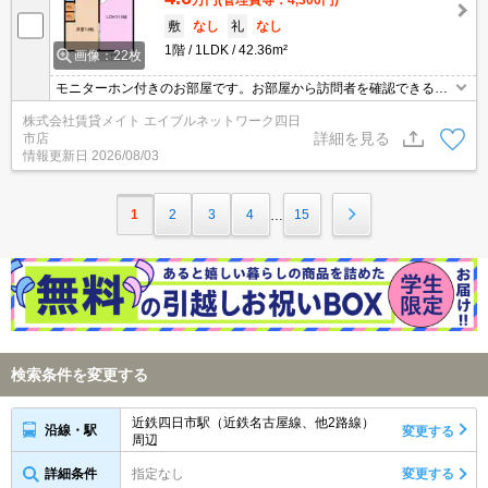
敷
なし
礼
なし
1階
1LDK
42.36m²
画像：22枚
モニターホン付きのお部屋です。お部屋から訪問者を確認できるの
でセキュリティ面はもちろん知らない人やセールスに対応する必要
株式会社賃貸メイト エイブルネットワーク四日
もありません。
詳細を見る
市店
情報更新日
2026/08/03
1
2
3
4
15
…
検索条件を変更する
近鉄四日市駅（近鉄名古屋線、他2路線）
沿線・駅
変更する
周辺
詳細条件
指定なし
変更する