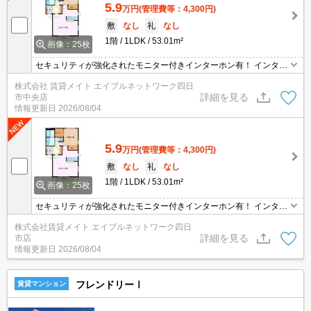
5.9
万円
(管理費等：4,300円)
敷
なし
礼
なし
1階
1LDK
53.01m²
画像：25枚
セキュリティが強化されたモニター付きインターホン有！ インター
ネット無料物件！面倒な個人での手続き不要でご利用いただけます♪
株式会社 賃貸メイト エイブルネットワーク四日
私生活はもちろんテレワーク勤務の方にもおすすめですよ♪
詳細を見る
市中央店
情報更新日
2026/08/04
5.9
万円
(管理費等：4,300円)
敷
なし
礼
なし
1階
1LDK
53.01m²
画像：25枚
セキュリティが強化されたモニター付きインターホン有！ インター
ネット無料物件！面倒な個人での手続き不要でご利用いただけます♪
株式会社賃貸メイト エイブルネットワーク四日
私生活はもちろんテレワーク勤務の方にもおすすめですよ♪
詳細を見る
市店
情報更新日
2026/08/04
フレンドリーⅠ
賃貸マンション