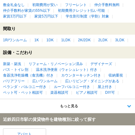
敷金礼金なし
初期費用が安い
フリーレント
仲介手数料無料
仲介手数料が家賃の55%以下
初期費用クレジット払い可能
家賃3万円以下
家賃5万円以下
学生割引制度（学割）対象
間取り
1R/ワンルーム
1K
1DK
1LDK
2K/2DK
2LDK
3LDK
設備・こだわり
新築・築浅
リフォーム・リノベーション済み
デザイナーズ
バス・トイレ別
温水洗浄便座（ウォシュレット）付き
食器洗浄乾燥機（食洗機）付き
カウンターキッチン付き
収納重視
バリアフリー
広いワンルーム
広いリビング・ダイニングがある
ベランダ・バルコニー付き
ルーフバルコニー付き
屋上付き
ペット可・ペット相談可
楽器相談可
ピアノ相談可
DIY可
もっと見る
近鉄四日市駅の賃貸物件を建物種別に絞って探す
アパート