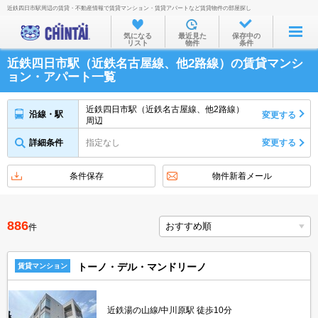
近鉄四日市駅周辺の賃貸・不動産情報で賃貸マンション・賃貸アパートなど賃貸物件の部屋探し
お部屋を探す
気になる
最近見た
保存中の
リスト
物件
条件
沿線・駅から
近鉄四日市駅（近鉄名古屋線、他2路線）の賃貸マンシ
住所から
ョン・アパート一覧
家賃相場から
近鉄四日市駅（近鉄名古屋線、他2路線）
沿線・駅
変更する
周辺
通勤通学時間から
詳細条件
指定なし
変更する
物件特集から
不動産会社から
条件保存
物件新着メール
TOP
886
件
トーノ・デル・マンドリーノ
賃貸マンション
近鉄湯の山線/中川原駅 徒歩10分