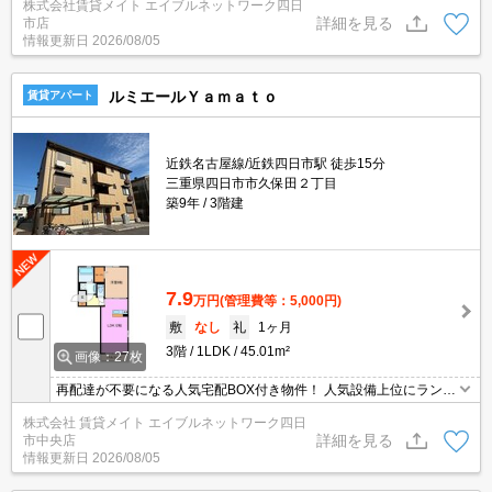
株式会社賃貸メイト エイブルネットワーク四日
詳細を見る
市店
情報更新日
2026/08/05
ルミエールＹａｍａｔｏ
賃貸アパート
近鉄名古屋線/近鉄四日市駅 徒歩15分
三重県四日市市久保田２丁目
築9年
3階建
7.9
万円
(管理費等：5,000円)
敷
なし
礼
1ヶ月
3階
1LDK
45.01m²
画像：27枚
再配達が不要になる人気宅配BOX付き物件！ 人気設備上位にランク
イン!オートロック付き物件です♪毎日の暮らしに安心感◎
株式会社 賃貸メイト エイブルネットワーク四日
詳細を見る
市中央店
情報更新日
2026/08/05