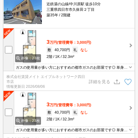
近鉄湯の山線/中川原駅 徒歩10分
三重県四日市市久保田２丁目
築35年
2階建
3
万円
(管理費等：3,000円)
敷
40,700円
礼
なし
2階
1K
32.3m²
画像：23枚
ガスの使用量が多い方におすすめの都市ガスのお部屋です◎ 単身様
にオススメの間取りです！居室とキッチンを分けて広々空間をぜひ
株式会社賃貸メイト エイブルネットワーク四日
味わってください♪
詳細を見る
市店
情報更新日
2026/08/06
3
万円
(管理費等：3,000円)
敷
40,700円
礼
なし
2階
1K
32.3m²
画像：23枚
ガスの使用量が多い方におすすめの都市ガスのお部屋です◎ 単身様
にオススメの間取りです！居室とキッチンを分けて広々空間をぜひ