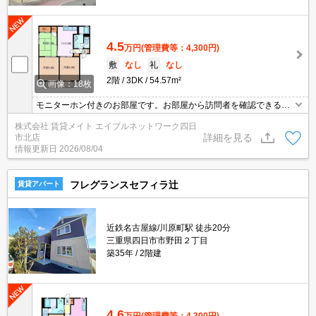
4.5
万円
(管理費等：4,300円)
敷
なし
礼
なし
2階
3DK
54.57m²
画像：18枚
モニターホン付きのお部屋です。お部屋から訪問者を確認できるの
でセキュリティ面はもちろん知らない人やセールスに対応する必要
株式会社 賃貸メイト エイブルネットワーク四日
もありません。
詳細を見る
市北店
情報更新日
2026/08/04
フレグランスセフィラ辻
賃貸アパート
近鉄名古屋線/川原町駅 徒歩20分
三重県四日市市野田２丁目
築35年
2階建
4.6
万円
(管理費等：4,300円)