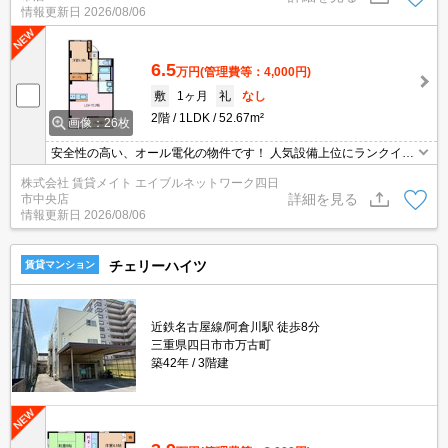
情報更新日
2026/08/06
6.5
万円
(管理費等：4,000円)
敷
1ヶ月
礼
なし
2階
1LDK
52.67m²
画像：26枚
安全性の高い、オール電化の物件です！ 人気設備上位にランクイン!
オートロック付き物件です♪毎日の暮らしに安心感◎
株式会社 賃貸メイト エイブルネットワーク四日
詳細を見る
市中央店
情報更新日
2026/08/06
チェリーハイツ
賃貸マンション
近鉄名古屋線/阿倉川駅 徒歩8分
三重県四日市市万古町
築42年
3階建