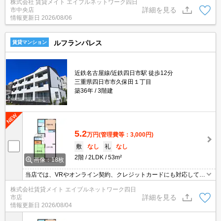
株式会社 賃貸メイト エイブルネットワーク四日
味わってください♪
詳細を見る
市中央店
情報更新日
2026/08/06
ルフランパレス
賃貸マンション
近鉄名古屋線/近鉄四日市駅 徒歩12分
三重県四日市市久保田１丁目
築36年
3階建
5.2
万円
(管理費等：3,000円)
敷
なし
礼
なし
2階
2LDK
53m²
画像：18枚
当店では、VRやオンライン契約、クレジットカードにも対応してお
りWEBのみでの契約も可能ですのでお気軽にお問い合わせ下さい！
株式会社賃貸メイト エイブルネットワーク四日
詳細を見る
市店
情報更新日
2026/08/04