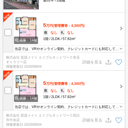
築32年
2階建
5
万円
(管理費等：4,300円)
敷
なし
礼
なし
1階
2LDK
57.82m²
画像：14枚
当店では、VRやオンライン契約、クレジットカードにも対応してお
りWEBのみでの契約も可能ですのでお気軽にお問い合わせ下さい！
株式会社 賃貸メイト エイブルネットワーク本店
詳細を見る
ギャラリー店
情報更新日
2026/08/04
5
万円
(管理費等：4,300円)
敷
なし
礼
なし
1階
2LDK
57.82m²
画像：14枚
当店では、VRやオンライン契約、クレジットカードにも対応してお
りWEBのみでの契約も可能ですのでお気軽にお問い合わせ下さい！
株式会社 賃貸メイト エイブルネットワーク四日
詳細を見る
市中央店
情報更新日
2026/08/04