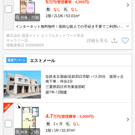
5
万円
(管理費等：4,300円)
敷
なし
礼
なし
1階
2LDK
53.01m²
画像：25枚
インターネット無料物件！面倒な個人での手続き不要でご利用いた
だけます♪私生活はもちろんテレワーク勤務の方にもおすすめですよ
株式会社 賃貸メイト エイブルネットワーク本店
♪
詳細を見る
ギャラリー店
情報更新日
2026/08/04
エストメール
賃貸アパート
近鉄名古屋線/近鉄四日市駅 バス20分 坂部ヶ丘
南下車：停歩2分
三重県四日市市東坂部町
築7年
2階建
4.7
万円
(管理費等：5,000円)
敷
1ヶ月
礼
なし
1階
1R
32.97m²
画像：25枚