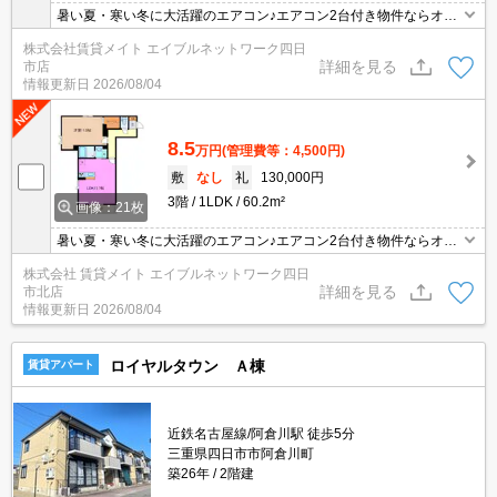
暑い夏・寒い冬に大活躍のエアコン♪エアコン2台付き物件ならオー
ルシーズン快適に過ごせます◎
株式会社賃貸メイト エイブルネットワーク四日
詳細を見る
市店
情報更新日
2026/08/04
8.5
万円
(管理費等：4,500円)
敷
なし
礼
130,000円
3階
1LDK
60.2m²
画像：21枚
暑い夏・寒い冬に大活躍のエアコン♪エアコン2台付き物件ならオー
ルシーズン快適に過ごせます◎
株式会社 賃貸メイト エイブルネットワーク四日
詳細を見る
市北店
情報更新日
2026/08/04
ロイヤルタウン Ａ棟
賃貸アパート
近鉄名古屋線/阿倉川駅 徒歩5分
三重県四日市市阿倉川町
築26年
2階建