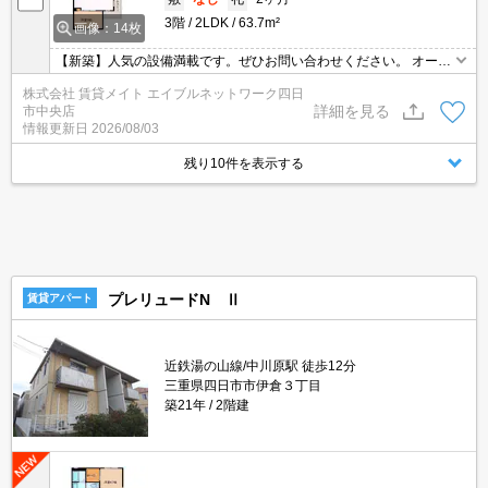
3階
2LDK
63.7m²
画像：14枚
【新築】人気の設備満載です。ぜひお問い合わせください。 オート
ロック付きのマンションで新生活をスタートしてみませんか？ 詳細
株式会社 賃貸メイト エイブルネットワーク四日
はお問い合わせください。
詳細を見る
市中央店
情報更新日
2026/08/03
残り10件を表示する
プレリュードN Ⅱ
賃貸アパート
近鉄湯の山線/中川原駅 徒歩12分
三重県四日市市伊倉３丁目
築21年
2階建