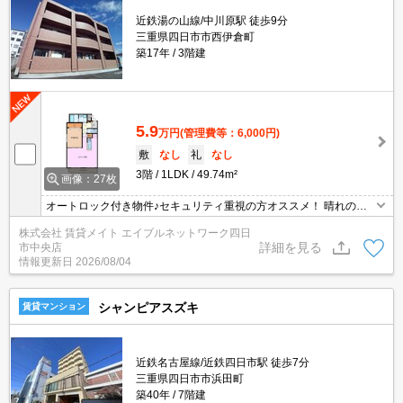
近鉄湯の山線/中川原駅 徒歩9分
三重県四日市市西伊倉町
築17年
3階建
5.9
万円
(管理費等：6,000円)
敷
なし
礼
なし
3階
1LDK
49.74m²
画像：27枚
オートロック付き物件♪セキュリティ重視の方オススメ！ 晴れの日
も雨の日も梅雨の日もどんな時でもあなたの味方！ 浴室乾燥機付き
株式会社 賃貸メイト エイブルネットワーク四日
のオススメ物件で快適ライフを過ごしてみませんか？
詳細を見る
市中央店
情報更新日
2026/08/04
シャンピアスズキ
賃貸マンション
近鉄名古屋線/近鉄四日市駅 徒歩7分
三重県四日市市浜田町
築40年
7階建