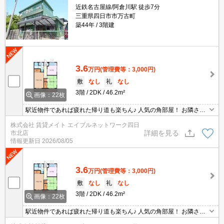
近鉄名古屋線/阿倉川駅 徒歩7分
三重県四日市市万古町
築44年
3階建
3.6
万円
(管理費等：3,000円)
敷
なし
礼
なし
3階
2DK
46.2m²
画像：22枚
駅近物件であれば疲れた帰り道も楽ちん♪ 人気の角部屋！ お隣さま
が少ないので気になる生活音が軽減されます◎
株式会社 賃貸メイト エイブルネットワーク四日
詳細を見る
市北店
情報更新日
2026/08/05
3.6
万円
(管理費等：3,000円)
敷
なし
礼
なし
3階
2DK
46.2m²
画像：22枚
駅近物件であれば疲れた帰り道も楽ちん♪ 人気の角部屋！ お隣さま
が少ないので気になる生活音が軽減されます◎