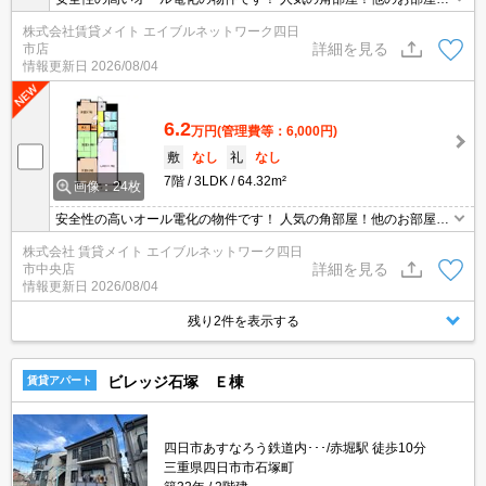
比べて窓も多く圧迫感も少ないです。また、日の光が入って明るく
株式会社賃貸メイト エイブルネットワーク四日
換気もしやすいです♪お隣さまが少ないので生活音が軽減されるのも
詳細を見る
市店
メリットです◎
情報更新日
2026/08/04
6.2
万円
(管理費等：6,000円)
敷
なし
礼
なし
7階
3LDK
64.32m²
画像：24枚
安全性の高いオール電化の物件です！ 人気の角部屋！他のお部屋と
比べて窓も多く圧迫感も少ないです。また、日の光が入って明るく
株式会社 賃貸メイト エイブルネットワーク四日
換気もしやすいです♪お隣さまが少ないので生活音が軽減されるのも
詳細を見る
市中央店
メリットです◎
情報更新日
2026/08/04
残り2件を表示する
ビレッジ石塚 Ｅ棟
賃貸アパート
四日市あすなろう鉄道内･･･/赤堀駅 徒歩10分
三重県四日市市石塚町