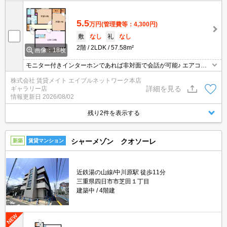
5.5
万円
(管理費等：4,300円)
敷
なし
礼
なし
2階
2LDK
57.58m²
画像：18枚
モニター付きインターホンであれば非対面で会話が可能♪ エアコン
付きのお部屋で夏も冬も快適な室温で過ごせます！
株式会社 賃貸メイト エイブルネットワーク本店
詳細を見る
ギャラリー店
情報更新日
2026/08/02
残り2件を表示する
シャーメゾン クオソーレ
新築
賃貸マンション
近鉄湯の山線/中川原駅 徒歩11分
三重県四日市市芝田１丁目
建築中
4階建