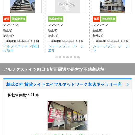
新着
掲載物件有
掲載物件有
新着
掲載物件有
マンション
マンション
マンション
新正駅
新正駅
新正駅
徒歩4分
徒歩7分
徒歩7分
三重県四日市市新正１丁目
三重県四日市市新正１丁目
三重県四日市市新正１丁目
アルファステイツ四日
シャーメゾン ル シ
シャーメゾン ラ テ
市新正
エル
ラ
アルファステイツ四日市新正周辺が得意な不動産店舗
株式会社 賃貸メイトエイブルネットワーク本店ギャラリー店
701
掲載物件数:
件