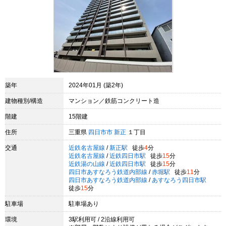
築年
2024年01月 (築2年)
建物種別/構造
マンション／鉄筋コンクリート造
階建
15階建
住所
三重県
四日市市
新正
１丁目
交通
近鉄名古屋線
/
新正駅
徒歩
4
分
近鉄名古屋線
/
近鉄四日市駅
徒歩
15
分
近鉄湯の山線
/
近鉄四日市駅
徒歩
15
分
四日市あすなろう鉄道内部線
/
赤堀駅
徒歩
11
分
四日市あすなろう鉄道内部線
/
あすなろう四日市駅
徒歩
15
分
駐車場
駐車場あり
環境
3駅利用可 / 2沿線利用可