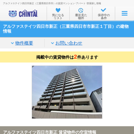
アルファステイツ四日市新正（三重県四日市市）の賃貸マンション･アパート･部屋探し情報
お部屋を探す
気になる
最近見た
保存中の
リスト
物件
条件
沿線・駅から
アルファステイツ四日市新正（三重県四日市市新正１丁目）の建物
住所から
情報
家賃相場から
物件概要
お問い合わせ
通勤通学時間から
2
掲載中の賃貸物件は
件あります
物件特集から
不動産会社から
TOP
アルファステイツ四日市新正 賃貸物件の空室情報