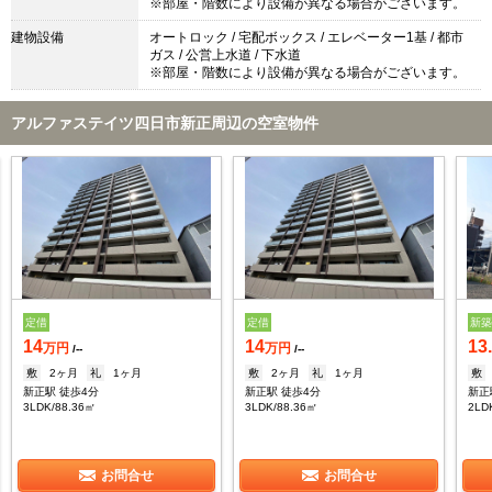
※部屋・階数により設備が異なる場合がございます。
建物設備
オートロック / 宅配ボックス / エレベーター1基 / 都市
ガス / 公営上水道 / 下水道
※部屋・階数により設備が異なる場合がございます。
アルファステイツ四日市新正周辺の空室物件
定借
定借
新
14
14
13
万円
万円
/--
/--
敷
2ヶ月
礼
1ヶ月
敷
2ヶ月
礼
1ヶ月
敷
新正駅 徒歩4分
新正駅 徒歩4分
新正
3LDK/88.36㎡
3LDK/88.36㎡
2LD
お問合せ
お問合せ