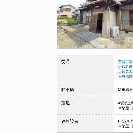
交通
関西本線
近鉄名古
近鉄名古
三岐鉄道
駐車場
駐車場あ
環境
4駅以上利
※部屋・
建物設備
LPガス 
※部屋・