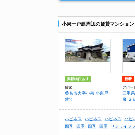
小泉一戸建周辺の賃貸マンション
掲載物件あり
新着
貸家
アパー
桑名市大字小泉 小泉戸
三重県
建て
泉 Ｓ
ｅフロ
ハピネス
ハピネス
ハピネス
ハピ
四季
四季
四季
四季
サンライフ