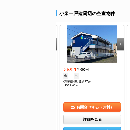
小泉一戸建周辺の空室物件
.9
3.6
万円
万円
/5,000円
/4,000円
--
礼
1ヶ月
敷
--
礼
--
桑名駅 バス14分 ヨナハ総合病院下車：停歩3分
伊勢朝日駅 徒歩27分
DK/41.73㎡
1K/28.03㎡
お問合せする（無料）
お問合せする（無料）
詳細を見る
詳細を見る