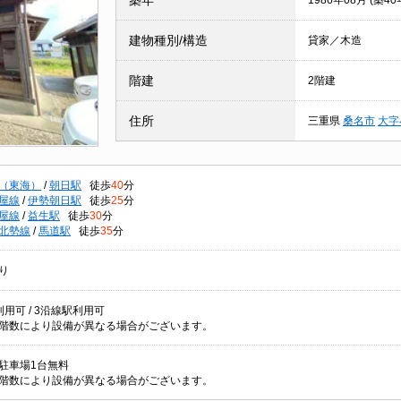
築年
1986年08月 (築40
建物種別/構造
貸家／木造
階建
2階建
住所
三重県
桑名市
大字
（東海）
/
朝日駅
徒歩
40
分
屋線
/
伊勢朝日駅
徒歩
25
分
屋線
/
益生駅
徒歩
30
分
北勢線
/
馬道駅
徒歩
35
分
り
用可 / 3沿線駅利用可
階数により設備が異なる場合がございます。
/ 駐車場1台無料
階数により設備が異なる場合がございます。