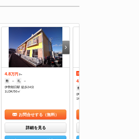
4.8
新着
定借
万円
/--
4.9
敷
--
礼
--
万円
/4,000円
伊勢朝日駅 徒歩24分
敷
1ヶ月
礼
1ヶ月
1LDK/50㎡
伊勢朝日駅 徒歩25分
1K/30㎡
お問合せする（無料）
お問合せする（無料）
詳細を見る
詳細を見る