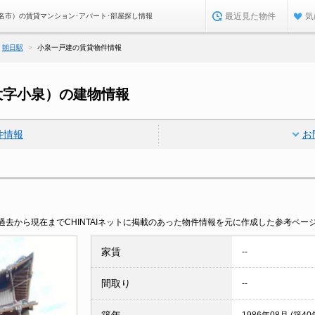
最近見た物件
気
名市）の賃貸マンション･アパート･部屋探し情報
朝日駅
小泉一戸建の賃貸物件情報
大字小泉）の建物情報
件情報
お
去から現在までCHINTAIネットに掲載のあった物件情報を元に作成した参考ペー
家賃
--
間取り
--