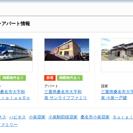
･アパート情報
掲載物件あり
新着
掲載物件あり
ト
アパート
貸家
桑名市大字和
三重県桑名市大字和
三重県桑名市大
ｕｒｐｌｕｓＯｎ
泉 サンライフファミリ
泉 小泉一戸建
ーラ
ー
ネス
ハピネス
小泉貸家
小泉駒田様貸家
桑名市小泉貸家
Ｓｕｒｐ
ファミリー