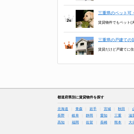
三重県のペット可
賃貸物件でもペット(
三重県の戸建ての
賃貸だけど戸建てに住
都道府県別に賃貸物件を探す
北海道
青森
岩手
宮城
秋田
長野
岐阜
静岡
愛知
三重
滋
高知
福岡
佐賀
長崎
熊本
大