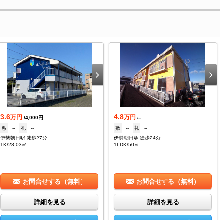
3.6
4.8
万円
万円
/4,000円
/--
敷
--
礼
--
敷
--
礼
--
伊勢朝日駅 徒歩27分
伊勢朝日駅 徒歩24分
1K/28.03㎡
1LDK/50㎡
お問合せする（無料）
お問合せする（無料）
詳細を見る
詳細を見る