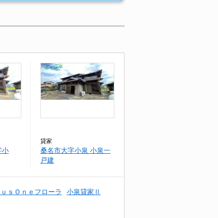
貸家
字小
桑名市大字小泉 小泉一
戸建
ｌｕｓＯｎｅフローラ
小泉貸家Ⅱ