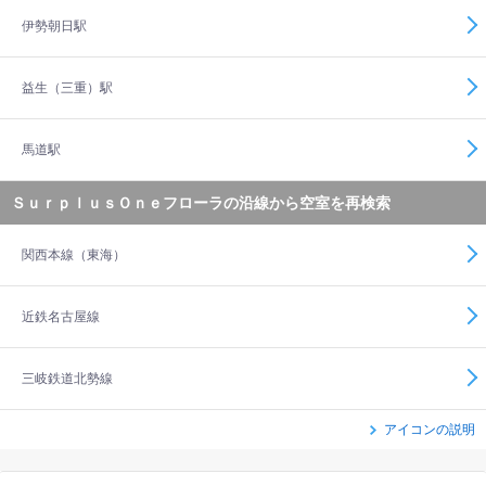
伊勢朝日駅
益生（三重）駅
馬道駅
ＳｕｒｐｌｕｓＯｎｅフローラの沿線から空室を再検索
関西本線（東海）
近鉄名古屋線
三岐鉄道北勢線
アイコンの説明