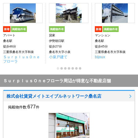
新着
掲載物件有
掲載物件有
新着
掲載物件有
アパート
貸家
マンション
桑名駅
伊勢朝日駅
桑名駅
徒歩46分
徒歩27分
徒歩45分
三重県桑名市大字和泉
桑名市大字小泉
三重県桑名市大字和泉
ＳｕｒｐｌｕｓＯｎｅ
小泉戸建て
bijoux
フローラ
ＳｕｒｐｌｕｓＯｎｅフローラ周辺が得意な不動産店舗
株式会社賃貸メイトエイブルネットワーク桑名店
677
掲載物件数:
件