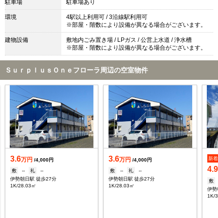
駐車場
駐車場あり
環境
4駅以上利用可 / 3沿線駅利用可
※部屋・階数により設備が異なる場合がございます。
建物設備
敷地内ごみ置き場 / LPガス / 公営上水道 / 浄水槽
※部屋・階数により設備が異なる場合がございます。
ＳｕｒｐｌｕｓＯｎｅフローラ周辺の空室物件
3.6
3.6
新
万円
万円
/4,000円
/4,000円
4.
敷
--
礼
--
敷
--
礼
--
伊勢朝日駅 徒歩27分
伊勢朝日駅 徒歩27分
敷
1K/28.03㎡
1K/28.03㎡
伊勢
1K/