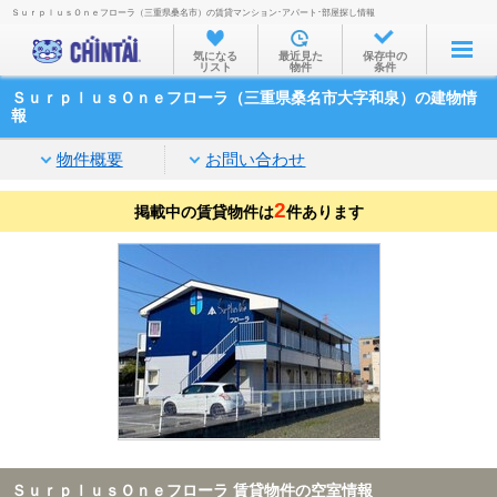
ＳｕｒｐｌｕｓＯｎｅフローラ（三重県桑名市）の賃貸マンション･アパート･部屋探し情報
お部屋を探す
気になる
最近見た
保存中の
リスト
物件
条件
沿線・駅から
ＳｕｒｐｌｕｓＯｎｅフローラ（三重県桑名市大字和泉）の建物情
住所から
報
家賃相場から
物件概要
お問い合わせ
通勤通学時間から
2
掲載中の賃貸物件は
件あります
物件特集から
不動産会社から
TOP
ＳｕｒｐｌｕｓＯｎｅフローラ 賃貸物件の空室情報