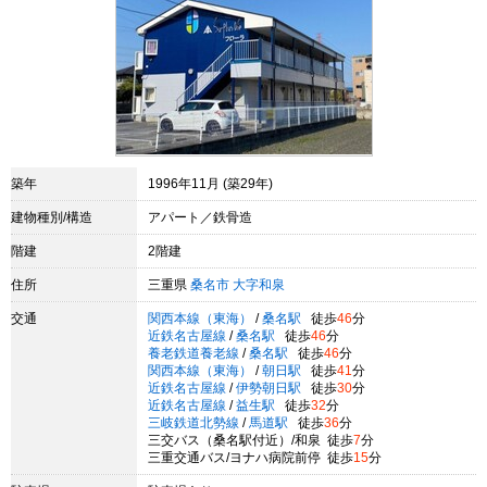
築年
1996年11月 (築29年)
建物種別/構造
アパート／鉄骨造
階建
2階建
住所
三重県
桑名市
大字和泉
交通
関西本線（東海）
/
桑名駅
徒歩
46
分
近鉄名古屋線
/
桑名駅
徒歩
46
分
養老鉄道養老線
/
桑名駅
徒歩
46
分
関西本線（東海）
/
朝日駅
徒歩
41
分
近鉄名古屋線
/
伊勢朝日駅
徒歩
30
分
近鉄名古屋線
/
益生駅
徒歩
32
分
三岐鉄道北勢線
/
馬道駅
徒歩
36
分
三交バス（桑名駅付近）/和泉 徒歩
7
分
三重交通バス/ヨナハ病院前停 徒歩
15
分